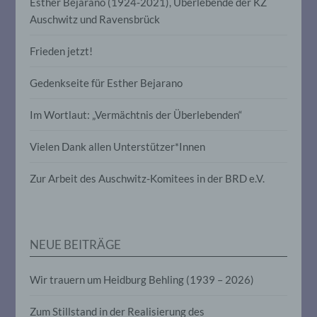
Esther Bejarano (1924-2021), Überlebende der KZ
Verbreitung oder eine andere Form der
Auschwitz und Ravensbrück
Bereitstellung, den Abgleich oder die
Verknüpfung, die Einschränkung, das
Löschen oder die Vernichtung.
Frieden jetzt!
Gedenkseite für Esther Bejarano
d) Einschränkung der Verarbeitung
Im Wortlaut: „Vermächtnis der Überlebenden“
Einschränkung der Verarbeitung ist die
Markierung gespeicherter
Vielen Dank allen Unterstützer*Innen
personenbezogener Daten mit dem Ziel,
ihre künftige Verarbeitung einzuschränken.
Zur Arbeit des Auschwitz-Komitees in der BRD e.V.
e) Profiling
Profiling ist jede Art der automatisierten
NEUE BEITRÄGE
Verarbeitung personenbezogener Daten,
die darin besteht, dass diese
personenbezogenen Daten verwendet
Wir trauern um Heidburg Behling (1939 – 2026)
werden, um bestimmte persönliche
Aspekte, die sich auf eine natürliche
Zum Stillstand in der Realisierung des
Person beziehen, zu bewerten,