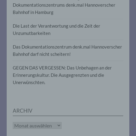
Dokumentationszentrums denk.mal Hannoverscher
insbesondere, um Aspekte bezüglich
Arbeitsleistung, wirtschaftlicher Lage,
Bahnhof in Hamburg
Gesundheit, persönlicher Vorlieben,
Interessen, Zuverlässigkeit, Verhalten,
Die Last der Verantwortung und die Zeit der
Aufenthaltsort oder Ortswechsel dieser
natürlichen Person zu analysieren oder
Unzumutbarkeiten
vorherzusagen.
Das Dokumentationszentrum denk.mal Hannoverscher
Bahnhof darf nicht scheitern!
f) Pseudonymisierung
GEGEN DAS VERGESSEN: Das Unbehagen an der
Pseudonymisierung ist die Verarbeitung
Erinnerungskultur. Die Ausgegrenzten und die
personenbezogener Daten in einer Weise,
Unerwünschten.
auf welche die personenbezogenen Daten
ohne Hinzuziehung zusätzlicher
Informationen nicht mehr einer
spezifischen betroffenen Person
zugeordnet werden können, sofern diese
zusätzlichen Informationen gesondert
ARCHIV
aufbewahrt werden und technischen und
organisatorischen Maßnahmen
Archiv
unterliegen, die gewährleisten, dass die
personenbezogenen Daten nicht einer