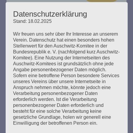
Datenschutzerklärung
Stand: 18.02.2025
„Das Haus brennt“ Esther Bejarano
Wir freuen uns sehr über Ihr Interesse an unserem
spricht
Verein. Datenschutz hat einen besonders hohen
Stellenwert für den Auschwitz-Komitee in der
Bundesrepublik e. V. (nachfolgend kurz Auschwitz-
Erstellt am
8. Dezember 2024
Komitee). Eine Nutzung der Internetseiten des
Auschwitz-Komitees ist grundsätzlich ohne jede
Ein Buch zum 100. Geburtstag von Esther Bejarano. Hrsg.
Angabe personenbezogener Daten möglich.
vom Auschwitz-Komitee in der Bundesrepublik
Sofern eine betroffene Person besondere Services
Deutschland e. V., Zusammengestellt von Helga Obens
unseres Vereins über unsere Internetseite in
und Susanne Kondoch-Klockow, mit einem Beitrag von
Anspruch nehmen möchte, könnte jedoch eine
Detlef Garbe
Verarbeitung personenbezogener Daten
erforderlich werden. Ist die Verarbeitung
personenbezogener Daten erforderlich und
mehr ...
besteht für eine solche Verarbeitung keine
gesetzliche Grundlage, holen wir generell eine
Einwilligung der betroffenen Person ein.