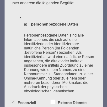
unter anderem die folgenden Begriffe:
Bücher verbrannten.
Weitere Informationen:
lesezeichen-setzen.de
a) personenbezogene Daten
Personenbezogene Daten sind alle
Informationen, die sich auf eine
GEDENKEN UND ERINNERN BEGINNT IN
identifizierte oder identifizierbare
natürliche Person (im Folgenden
UNSERER NACHBARSCHAFT
„betroffene Person") beziehen. Als
identifizierbar wird eine natürliche Person
angesehen, die direkt oder indirekt,
insbesondere mittels Zuordnung zu einer
Kennung wie einem Namen, zu einer
Kennnummer, zu Standortdaten, zu einer
Online-Kennung oder zu einem oder
mehreren besonderen Merkmalen, die
Ausdruck der physischen,
physiologischen, genetischen,
psychischen, wirtschaftlichen, kulturellen
oder sozialen Identität dieser natürlichen
Zum 13. Monat des Gedenkens in Hamburg-
Essenziell
Externe Dienste
Person sind, identifiziert werden kann.
Eimsbüttel