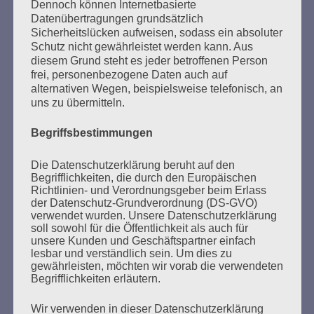
SUCHEN
Dennoch können Internetbasierte
Datenübertragungen grundsätzlich
NACH:
Sicherheitslücken aufweisen, sodass ein absoluter
Schutz nicht gewährleistet werden kann. Aus
diesem Grund steht es jeder betroffenen Person
frei, personenbezogene Daten auch auf
alternativen Wegen, beispielsweise telefonisch, an
MARATHONLESUNG AUS DEN
uns zu übermitteln.
VERBRANNTEN BÜCHERN
Begriffsbestimmungen
Die Datenschutzerklärung beruht auf den
Begrifflichkeiten, die durch den Europäischen
Richtlinien- und Verordnungsgeber beim Erlass
der Datenschutz-Grundverordnung (DS-GVO)
verwendet wurden. Unsere Datenschutzerklärung
soll sowohl für die Öffentlichkeit als auch für
unsere Kunden und Geschäftspartner einfach
Donnerstag, 21. Mai 2026, 11 – 18 Uhr
lesbar und verständlich sein. Um dies zu
Zum 26. Mal gibt es eine Marathonlesung anlässlich
gewährleisten, möchten wir vorab die verwendeten
Begrifflichkeiten erläutern.
des Gedenkens an die Verbrennung von Büchern am
Kaifu-Ufer – genau an dem Ort, wo im Mai 1933 NS-
Wir verwenden in dieser Datenschutzerklärung
Studentenorganisationen und Burschenschaftler