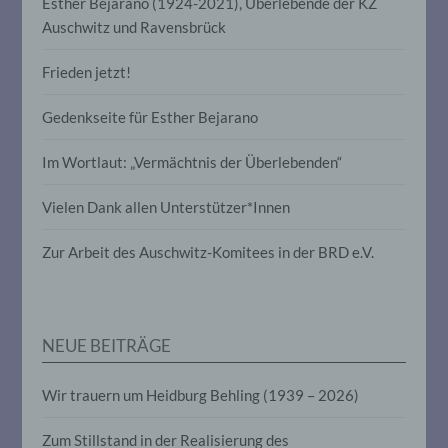
Esther Bejarano (1924-2021), Überlebende der KZ
Verbreitung oder eine andere Form der
Auschwitz und Ravensbrück
Bereitstellung, den Abgleich oder die
Verknüpfung, die Einschränkung, das
Löschen oder die Vernichtung.
Frieden jetzt!
Gedenkseite für Esther Bejarano
d) Einschränkung der Verarbeitung
Im Wortlaut: „Vermächtnis der Überlebenden“
Einschränkung der Verarbeitung ist die
Markierung gespeicherter
Vielen Dank allen Unterstützer*Innen
personenbezogener Daten mit dem Ziel,
ihre künftige Verarbeitung einzuschränken.
Zur Arbeit des Auschwitz-Komitees in der BRD e.V.
e) Profiling
Profiling ist jede Art der automatisierten
NEUE BEITRÄGE
Verarbeitung personenbezogener Daten,
die darin besteht, dass diese
personenbezogenen Daten verwendet
Wir trauern um Heidburg Behling (1939 – 2026)
werden, um bestimmte persönliche
Aspekte, die sich auf eine natürliche
Zum Stillstand in der Realisierung des
Person beziehen, zu bewerten,