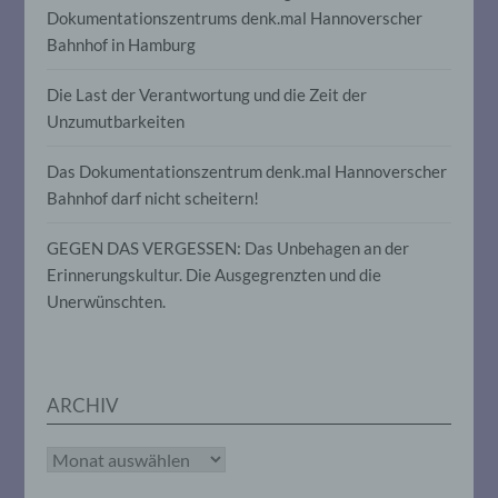
Dokumentationszentrums denk.mal Hannoverscher
insbesondere, um Aspekte bezüglich
Arbeitsleistung, wirtschaftlicher Lage,
Bahnhof in Hamburg
Gesundheit, persönlicher Vorlieben,
Interessen, Zuverlässigkeit, Verhalten,
Die Last der Verantwortung und die Zeit der
Aufenthaltsort oder Ortswechsel dieser
natürlichen Person zu analysieren oder
Unzumutbarkeiten
vorherzusagen.
Das Dokumentationszentrum denk.mal Hannoverscher
Bahnhof darf nicht scheitern!
f) Pseudonymisierung
GEGEN DAS VERGESSEN: Das Unbehagen an der
Pseudonymisierung ist die Verarbeitung
Erinnerungskultur. Die Ausgegrenzten und die
personenbezogener Daten in einer Weise,
Unerwünschten.
auf welche die personenbezogenen Daten
ohne Hinzuziehung zusätzlicher
Informationen nicht mehr einer
spezifischen betroffenen Person
zugeordnet werden können, sofern diese
zusätzlichen Informationen gesondert
ARCHIV
aufbewahrt werden und technischen und
organisatorischen Maßnahmen
Archiv
unterliegen, die gewährleisten, dass die
personenbezogenen Daten nicht einer