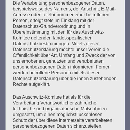
Die Verarbeitung personenbezogener Daten,
Seitennummerierung
beispielsweise des Namens, der Anschrift, E-Mail-
Zurück
4
Weiter
Adresse oder Telefonnummer einer betroffenen
der
Person, erfolgt stets im Einklang mit der
Datenschutz-Grundverordnung und in
Beiträge
Übereinstimmung mit den für das Auschwitz-
Komitee geltenden landesspezifischen
Datenschutzbestimmungen. Mittels dieser
"Erinnern heißt handeln" bedeutet für mich, für uns,
Datenschutzerklärung möchte unser Verein die
heute aktiv zu sein, uns mit den Verhältnissen
Öffentlichkeit über Art, Umfang und Zweck der von
uns erhobenen, genutzten und verarbeiteten
auseinanderzusetzen, bevor es wieder zu spät ist
personenbezogenen Daten informieren. Ferner
für eine Gegenwehr gegen rechts.
werden betroffene Personen mittels dieser
Datenschutzerklärung über die ihnen zustehenden
Esther Bejarano - 3. Januar 2019
Rechte aufgeklärt.
Das Auschwitz-Komitee hat als für die
Verarbeitung Verantwortlicher zahlreiche
technische und organisatorische Maßnahmen
umgesetzt, um einen möglichst lückenlosen
Schutz der über diese Internetseite verarbeiteten
personenbezogenen Daten sicherzustellen.