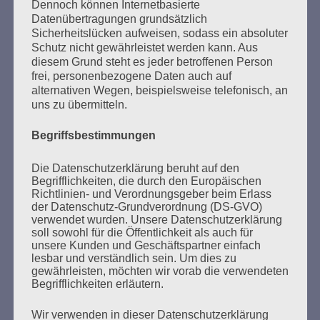
SUCHEN
Dennoch können Internetbasierte
Datenübertragungen grundsätzlich
NACH:
Sicherheitslücken aufweisen, sodass ein absoluter
Schutz nicht gewährleistet werden kann. Aus
diesem Grund steht es jeder betroffenen Person
frei, personenbezogene Daten auch auf
alternativen Wegen, beispielsweise telefonisch, an
MARATHONLESUNG AUS DEN
uns zu übermitteln.
VERBRANNTEN BÜCHERN
Begriffsbestimmungen
Die Datenschutzerklärung beruht auf den
Begrifflichkeiten, die durch den Europäischen
Richtlinien- und Verordnungsgeber beim Erlass
der Datenschutz-Grundverordnung (DS-GVO)
verwendet wurden. Unsere Datenschutzerklärung
soll sowohl für die Öffentlichkeit als auch für
unsere Kunden und Geschäftspartner einfach
Donnerstag, 21. Mai 2026, 11 – 18 Uhr
lesbar und verständlich sein. Um dies zu
Zum 26. Mal gibt es eine Marathonlesung anlässlich
gewährleisten, möchten wir vorab die verwendeten
Begrifflichkeiten erläutern.
des Gedenkens an die Verbrennung von Büchern am
Kaifu-Ufer – genau an dem Ort, wo im Mai 1933 NS-
Wir verwenden in dieser Datenschutzerklärung
Studentenorganisationen und Burschenschaftler