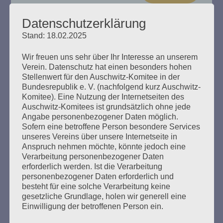
Datenschutzerklärung
Stand: 18.02.2025
„Das Haus brennt“ Esther Bejarano
Wir freuen uns sehr über Ihr Interesse an unserem
spricht
Verein. Datenschutz hat einen besonders hohen
Stellenwert für den Auschwitz-Komitee in der
Bundesrepublik e. V. (nachfolgend kurz Auschwitz-
Erstellt am
8. Dezember 2024
Komitee). Eine Nutzung der Internetseiten des
Auschwitz-Komitees ist grundsätzlich ohne jede
Ein Buch zum 100. Geburtstag von Esther Bejarano. Hrsg.
Angabe personenbezogener Daten möglich.
vom Auschwitz-Komitee in der Bundesrepublik
Sofern eine betroffene Person besondere Services
Deutschland e. V., Zusammengestellt von Helga Obens
unseres Vereins über unsere Internetseite in
und Susanne Kondoch-Klockow, mit einem Beitrag von
Anspruch nehmen möchte, könnte jedoch eine
Detlef Garbe
Verarbeitung personenbezogener Daten
erforderlich werden. Ist die Verarbeitung
personenbezogener Daten erforderlich und
mehr ...
besteht für eine solche Verarbeitung keine
gesetzliche Grundlage, holen wir generell eine
Einwilligung der betroffenen Person ein.