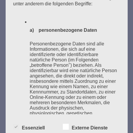
unter anderem die folgenden Begriffe:
Bücher verbrannten.
Weitere Informationen:
lesezeichen-setzen.de
a) personenbezogene Daten
Personenbezogene Daten sind alle
Informationen, die sich auf eine
GEDENKEN UND ERINNERN BEGINNT IN
identifizierte oder identifizierbare
natürliche Person (im Folgenden
UNSERER NACHBARSCHAFT
„betroffene Person") beziehen. Als
identifizierbar wird eine natürliche Person
angesehen, die direkt oder indirekt,
insbesondere mittels Zuordnung zu einer
Kennung wie einem Namen, zu einer
Kennnummer, zu Standortdaten, zu einer
Online-Kennung oder zu einem oder
mehreren besonderen Merkmalen, die
Ausdruck der physischen,
physiologischen, genetischen,
psychischen, wirtschaftlichen, kulturellen
oder sozialen Identität dieser natürlichen
Zum 13. Monat des Gedenkens in Hamburg-
Essenziell
Externe Dienste
Person sind, identifiziert werden kann.
Eimsbüttel