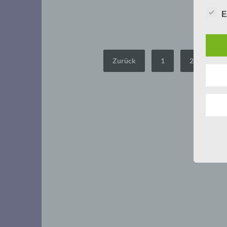
E
Seitennummerierung
Zurück
1
2
3
der
Beiträge