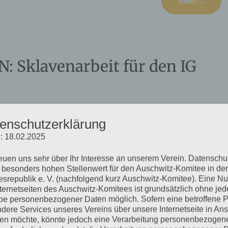
mehr ...
Sklavenarbeit für den IG
enschutzerklärung
: 18.02.2025
Konzentrationslager in und um Auschwitz durch die Rote Armee
g des Auschwitz-Komitees am Sonntag, 26.01.2025, ist dem
reuen uns sehr über Ihr Interesse an unserem Verein. Datenschu
Häftlinge des Lagers Auschwitz III–Monowitz gewidmet.
 besonders hohen Stellenwert für den Auschwitz-Komitee in der
srepublik e. V. (nachfolgend kurz Auschwitz-Komitee). Eine N
nternetseiten des Auschwitz-Komitees ist grundsätzlich ohne jed
mehr ...
e personenbezogener Daten möglich. Sofern eine betroffene 
dere Services unseres Vereins über unsere Internetseite in An
n möchte, könnte jedoch eine Verarbeitung personenbezogen