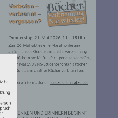
Donnerstag, 21. Mai 2026, 11 – 18 Uhr
Zum 26. Mal gibt es eine Marathonlesung
anlässlich des Gedenkens an die Verbrennung
von Büchern am Kaifu-Ufer – genau an dem Ort,
wo im Mai 1933 NS-Studentenorganisationen
und Burschenschaftler Bücher verbrannten.
tz hat
Weitere Informationen:
lesezeichen-setzen.de
utzung
e
Person
spruch
GEDENKEN UND ERINNERN BEGINNT
er