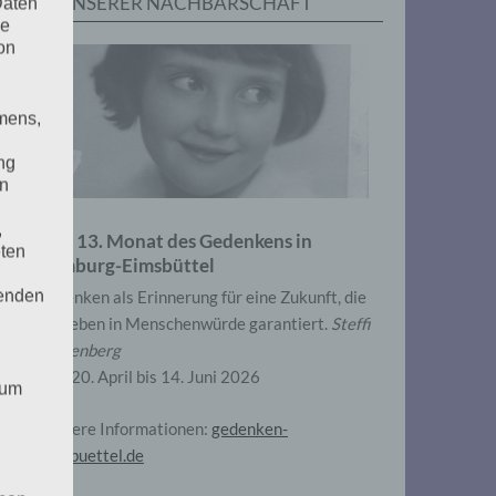
IN UNSERER NACHBARSCHAFT
Daten
he
on
mens,
ng
en
,
Zum 13. Monat des Gedenkens in
eten
Hamburg-Eimsbüttel
henden
Gedenken als Erinnerung für eine Zukunft, die
ein Leben in Menschenwürde garantiert.
Steffi
Wittenberg
Vom 20. April bis 14. Juni 2026
 um
Weitere Informationen:
gedenken-
eimsbuettel.de