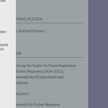
enen
ZUM NACHLESEN
Der Stutthof-Prozess
 den
e
nsere
 Um
SEITEN
Benennung des Saales im Stavenhagenhaus
nach Esther Bejarano (1924-2021),
Überlebende der KZ Auschwitz und
Ravensbrück
Frieden jetzt!
Gedenkseite für Esther Bejarano
uf