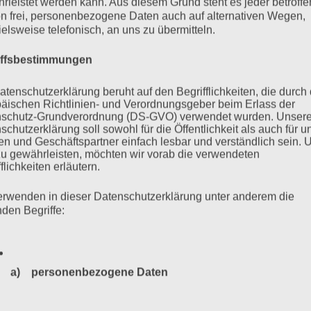
rleistet werden kann. Aus diesem Grund steht es jeder betroff
n frei, personenbezogene Daten auch auf alternativen Wegen,
ezember 2024 ab 15 Uhr im Afrotopia, Biedermannplatz 19,
ielsweise telefonisch, an uns zu übermitteln.
iffsbestimmungen
mehr ...
atenschutzerklärung beruht auf den Begrifflichkeiten, die durch
äischen Richtlinien- und Verordnungsgeber beim Erlass der
schutz-Grundverordnung (DS-GVO) verwendet wurden. Unser
schutzerklärung soll sowohl für die Öffentlichkeit als auch für u
n und Geschäftspartner einfach lesbar und verständlich sein.
zu gewährleisten, möchten wir vorab die verwendeten
er Bejarano spricht
flichkeiten erläutern.
erwenden in dieser Datenschutzerklärung unter anderem die
nden Begriffe:
o. Hrsg. vom Auschwitz-Komitee in der Bundesrepublik
Obens und Susanne Kondoch-Klockow, mit einem Beitrag von
a) personenbezogene Daten
Personenbezogene Daten sind alle Informationen, die sich a