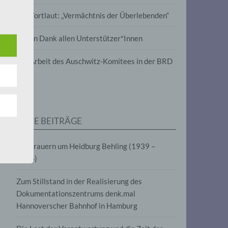
wird
Im Wortlaut: „Vermächtnis der Überlebenden“
m
Vielen Dank allen Unterstützer*Innen
line-
en,
Zur Arbeit des Auschwitz-Komitees in der BRD
tät
e.V.
NEUE BEITRÄGE
für
Wir trauern um Heidburg Behling (1939 –
2026)
Zum Stillstand in der Realisierung des
Dokumentationszentrums denk.mal
Hannoverscher Bahnhof in Hamburg
fahren
eben,