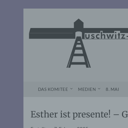
Skip
to
content
DAS KOMITEE
MEDIEN
8. MAI
Esther ist presente! – 