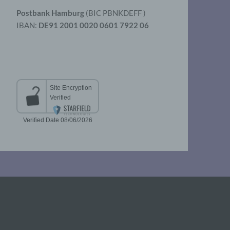
Postbank Hamburg
(BIC PBNKDEFF )
IBAN:
DE91 2001 0020 0601 7922 06
aten
er
t
chen
 die