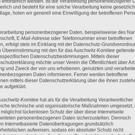
 erforderlich werden. Ist die Verarbeitung personenbezogener 
derlich und besteht für eine solche Verarbeitung keine gesetzlic
lage, holen wir generell eine Einwilligung der betroffenen Pers
erarbeitung personenbezogener Daten, beispielsweise des Na
nschrift, E-Mail-Adresse oder Telefonnummer einer betroffenen
n, erfolgt stets im Einklang mit der Datenschutz-Grundverordnu
n Übereinstimmung mit den für das Auschwitz-Komitee geltend
sspezifischen Datenschutzbestimmungen. Mittels dieser
schutzerklärung möchte unser Verein die Öffentlichkeit über Art
g und Zweck der von uns erhobenen, genutzten und verarbeit
nenbezogenen Daten informieren. Ferner werden betroffene
nen mittels dieser Datenschutzerklärung über die ihnen zuste
e aufgeklärt.
no (15. Dezember 1924 – 10.
uschwitz-Komitee hat als für die Verarbeitung Verantwortlicher
eiche technische und organisatorische Maßnahmen umgesetzt,
 möglichst lückenlosen Schutz der über diese Internetseite
beiteten personenbezogenen Daten sicherzustellen. Dennoch
n Internetbasierte Datenübertragungen grundsätzlich
rheitslücken aufweisen, sodass ein absoluter Schutz nicht