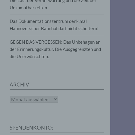
Die Last der Verantwortung und die Zeit der
, die
Unzumutbarkeiten
die
g
die
Das Dokumentationszentrum denk.mal
Hannoverscher Bahnhof darf nicht scheitern!
GEGEN DAS VERGESSEN: Das Unbehagen an
der Erinnerungskultur. Die Ausgegrenzten und
die Unerwünschten.
rter
eitung
ARCHIV
Archiv
e
iehen,
SPENDENKONTO:
tung,