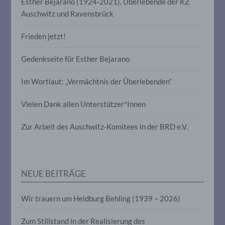
Esther Bejarano (1924-2021), Überlebende der KZ
Verbreitung oder eine andere Form der
Auschwitz und Ravensbrück
Bereitstellung, den Abgleich oder die
Verknüpfung, die Einschränkung, das
Löschen oder die Vernichtung.
Frieden jetzt!
Gedenkseite für Esther Bejarano
d) Einschränkung der Verarbeitung
Im Wortlaut: „Vermächtnis der Überlebenden“
Einschränkung der Verarbeitung ist die
Markierung gespeicherter
Vielen Dank allen Unterstützer*Innen
personenbezogener Daten mit dem Ziel,
ihre künftige Verarbeitung einzuschränken.
Zur Arbeit des Auschwitz-Komitees in der BRD e.V.
e) Profiling
Profiling ist jede Art der automatisierten
NEUE BEITRÄGE
Verarbeitung personenbezogener Daten,
die darin besteht, dass diese
personenbezogenen Daten verwendet
Wir trauern um Heidburg Behling (1939 – 2026)
werden, um bestimmte persönliche
Aspekte, die sich auf eine natürliche
Zum Stillstand in der Realisierung des
Person beziehen, zu bewerten,