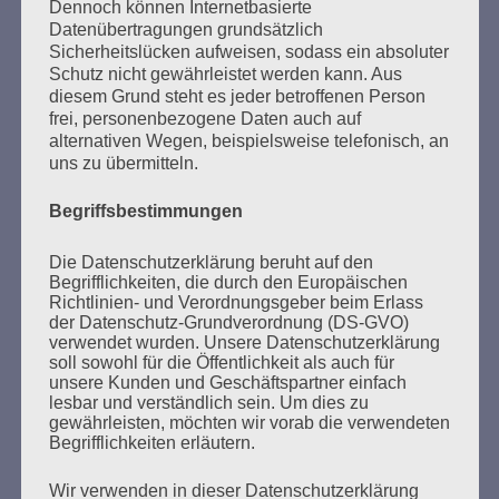
SUCHEN
Dennoch können Internetbasierte
Datenübertragungen grundsätzlich
NACH:
Sicherheitslücken aufweisen, sodass ein absoluter
Schutz nicht gewährleistet werden kann. Aus
diesem Grund steht es jeder betroffenen Person
frei, personenbezogene Daten auch auf
alternativen Wegen, beispielsweise telefonisch, an
MARATHONLESUNG AUS DEN
uns zu übermitteln.
VERBRANNTEN BÜCHERN
Begriffsbestimmungen
Die Datenschutzerklärung beruht auf den
Begrifflichkeiten, die durch den Europäischen
Richtlinien- und Verordnungsgeber beim Erlass
der Datenschutz-Grundverordnung (DS-GVO)
verwendet wurden. Unsere Datenschutzerklärung
soll sowohl für die Öffentlichkeit als auch für
unsere Kunden und Geschäftspartner einfach
Donnerstag, 21. Mai 2026, 11 – 18 Uhr
lesbar und verständlich sein. Um dies zu
Zum 26. Mal gibt es eine Marathonlesung anlässlich
gewährleisten, möchten wir vorab die verwendeten
Begrifflichkeiten erläutern.
des Gedenkens an die Verbrennung von Büchern am
Kaifu-Ufer – genau an dem Ort, wo im Mai 1933 NS-
Wir verwenden in dieser Datenschutzerklärung
Studentenorganisationen und Burschenschaftler