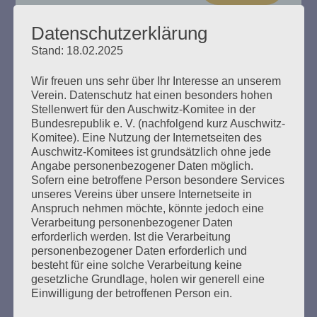
Datenschutzerklärung
Stand: 18.02.2025
„Das Haus brennt“ Esther Bejarano
Wir freuen uns sehr über Ihr Interesse an unserem
spricht
Verein. Datenschutz hat einen besonders hohen
Stellenwert für den Auschwitz-Komitee in der
Bundesrepublik e. V. (nachfolgend kurz Auschwitz-
Erstellt am
8. Dezember 2024
Komitee). Eine Nutzung der Internetseiten des
Auschwitz-Komitees ist grundsätzlich ohne jede
Ein Buch zum 100. Geburtstag von Esther Bejarano. Hrsg.
Angabe personenbezogener Daten möglich.
vom Auschwitz-Komitee in der Bundesrepublik
Sofern eine betroffene Person besondere Services
Deutschland e. V., Zusammengestellt von Helga Obens
unseres Vereins über unsere Internetseite in
und Susanne Kondoch-Klockow, mit einem Beitrag von
Anspruch nehmen möchte, könnte jedoch eine
Detlef Garbe
Verarbeitung personenbezogener Daten
erforderlich werden. Ist die Verarbeitung
personenbezogener Daten erforderlich und
mehr ...
besteht für eine solche Verarbeitung keine
gesetzliche Grundlage, holen wir generell eine
Einwilligung der betroffenen Person ein.