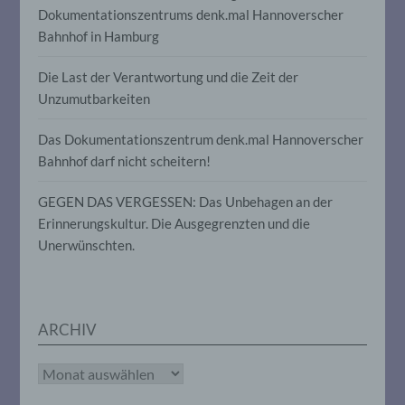
Dokumentationszentrums denk.mal Hannoverscher
insbesondere, um Aspekte bezüglich
Arbeitsleistung, wirtschaftlicher Lage,
Bahnhof in Hamburg
Gesundheit, persönlicher Vorlieben,
Interessen, Zuverlässigkeit, Verhalten,
Die Last der Verantwortung und die Zeit der
Aufenthaltsort oder Ortswechsel dieser
natürlichen Person zu analysieren oder
Unzumutbarkeiten
vorherzusagen.
Das Dokumentationszentrum denk.mal Hannoverscher
Bahnhof darf nicht scheitern!
f) Pseudonymisierung
GEGEN DAS VERGESSEN: Das Unbehagen an der
Pseudonymisierung ist die Verarbeitung
Erinnerungskultur. Die Ausgegrenzten und die
personenbezogener Daten in einer Weise,
Unerwünschten.
auf welche die personenbezogenen Daten
ohne Hinzuziehung zusätzlicher
Informationen nicht mehr einer
spezifischen betroffenen Person
zugeordnet werden können, sofern diese
zusätzlichen Informationen gesondert
ARCHIV
aufbewahrt werden und technischen und
organisatorischen Maßnahmen
Archiv
unterliegen, die gewährleisten, dass die
personenbezogenen Daten nicht einer