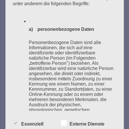
unter anderem die folgenden Begriffe:
Bücher verbrannten.
Weitere Informationen:
lesezeichen-setzen.de
a) personenbezogene Daten
Personenbezogene Daten sind alle
Informationen, die sich auf eine
GEDENKEN UND ERINNERN BEGINNT IN
identifizierte oder identifizierbare
natürliche Person (im Folgenden
UNSERER NACHBARSCHAFT
„betroffene Person") beziehen. Als
identifizierbar wird eine natürliche Person
angesehen, die direkt oder indirekt,
insbesondere mittels Zuordnung zu einer
Kennung wie einem Namen, zu einer
Kennnummer, zu Standortdaten, zu einer
Online-Kennung oder zu einem oder
mehreren besonderen Merkmalen, die
Ausdruck der physischen,
physiologischen, genetischen,
psychischen, wirtschaftlichen, kulturellen
oder sozialen Identität dieser natürlichen
Zum 13. Monat des Gedenkens in Hamburg-
Essenziell
Externe Dienste
Person sind, identifiziert werden kann.
Eimsbüttel