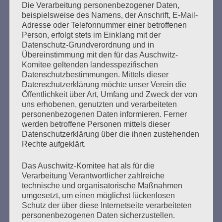
Die Verarbeitung personenbezogener Daten,
Seitennummerierung
beispielsweise des Namens, der Anschrift, E-Mail-
Zurück
4
Weiter
Adresse oder Telefonnummer einer betroffenen
der
Person, erfolgt stets im Einklang mit der
Datenschutz-Grundverordnung und in
Beiträge
Übereinstimmung mit den für das Auschwitz-
Komitee geltenden landesspezifischen
Datenschutzbestimmungen. Mittels dieser
Der 8. Mai ist ein Tag der Hoffnung, ein Tag des
Datenschutzerklärung möchte unser Verein die
Nachdenkens!
Öffentlichkeit über Art, Umfang und Zweck der von
uns erhobenen, genutzten und verarbeiteten
Esther Bejarano - 26. Januar 2020
personenbezogenen Daten informieren. Ferner
werden betroffene Personen mittels dieser
Datenschutzerklärung über die ihnen zustehenden
Rechte aufgeklärt.
Das Auschwitz-Komitee hat als für die
Verarbeitung Verantwortlicher zahlreiche
technische und organisatorische Maßnahmen
umgesetzt, um einen möglichst lückenlosen
Schutz der über diese Internetseite verarbeiteten
personenbezogenen Daten sicherzustellen.