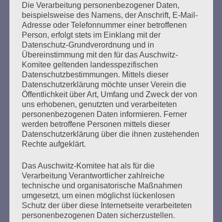
Die Verarbeitung personenbezogener Daten,
Seitennummerierung
beispielsweise des Namens, der Anschrift, E-Mail-
Zurück
4
Weiter
Adresse oder Telefonnummer einer betroffenen
der
Person, erfolgt stets im Einklang mit der
Datenschutz-Grundverordnung und in
Beiträge
Übereinstimmung mit den für das Auschwitz-
Komitee geltenden landesspezifischen
Datenschutzbestimmungen. Mittels dieser
Um den Antisemitismus zu stoppen, müssen wir
Datenschutzerklärung möchte unser Verein die
neue Wege gehen und immer und immer wieder
Öffentlichkeit über Art, Umfang und Zweck der von
uns erhobenen, genutzten und verarbeiteten
miteinander reden, über alles nachdenken und
personenbezogenen Daten informieren. Ferner
richtig miteinander reden über das, was wir
werden betroffene Personen mittels dieser
erreichen wollen.
Datenschutzerklärung über die ihnen zustehenden
Rechte aufgeklärt.
Peggy Parnass - 10. Januar 2021
Das Auschwitz-Komitee hat als für die
Verarbeitung Verantwortlicher zahlreiche
technische und organisatorische Maßnahmen
umgesetzt, um einen möglichst lückenlosen
Schutz der über diese Internetseite verarbeiteten
personenbezogenen Daten sicherzustellen.