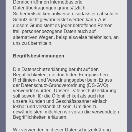
SUCHEN
Dennoch können Internetbasierte
Datenübertragungen grundsätzlich
NACH:
Sicherheitslücken aufweisen, sodass ein absoluter
Schutz nicht gewährleistet werden kann. Aus
diesem Grund steht es jeder betroffenen Person
frei, personenbezogene Daten auch auf
alternativen Wegen, beispielsweise telefonisch, an
MARATHONLESUNG AUS DEN
uns zu übermitteln.
VERBRANNTEN BÜCHERN
Begriffsbestimmungen
Die Datenschutzerklärung beruht auf den
Begrifflichkeiten, die durch den Europäischen
Richtlinien- und Verordnungsgeber beim Erlass
der Datenschutz-Grundverordnung (DS-GVO)
verwendet wurden. Unsere Datenschutzerklärung
soll sowohl für die Öffentlichkeit als auch für
unsere Kunden und Geschäftspartner einfach
Donnerstag, 21. Mai 2026, 11 – 18 Uhr
lesbar und verständlich sein. Um dies zu
Zum 26. Mal gibt es eine Marathonlesung anlässlich
gewährleisten, möchten wir vorab die verwendeten
Begrifflichkeiten erläutern.
des Gedenkens an die Verbrennung von Büchern am
Kaifu-Ufer – genau an dem Ort, wo im Mai 1933 NS-
Wir verwenden in dieser Datenschutzerklärung
Studentenorganisationen und Burschenschaftler