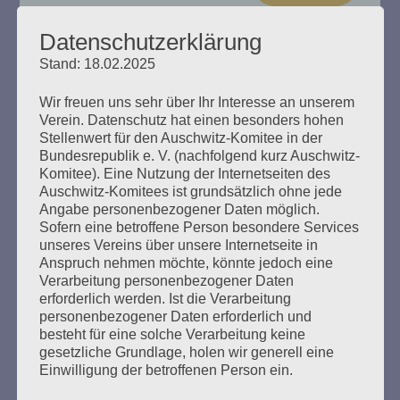
Datenschutzerklärung
Stand: 18.02.2025
„Das Haus brennt“ Esther Bejarano
Wir freuen uns sehr über Ihr Interesse an unserem
spricht
Verein. Datenschutz hat einen besonders hohen
Stellenwert für den Auschwitz-Komitee in der
Bundesrepublik e. V. (nachfolgend kurz Auschwitz-
Erstellt am
8. Dezember 2024
Komitee). Eine Nutzung der Internetseiten des
Auschwitz-Komitees ist grundsätzlich ohne jede
Ein Buch zum 100. Geburtstag von Esther Bejarano. Hrsg.
Angabe personenbezogener Daten möglich.
vom Auschwitz-Komitee in der Bundesrepublik
Sofern eine betroffene Person besondere Services
Deutschland e. V., Zusammengestellt von Helga Obens
unseres Vereins über unsere Internetseite in
und Susanne Kondoch-Klockow, mit einem Beitrag von
Anspruch nehmen möchte, könnte jedoch eine
Detlef Garbe
Verarbeitung personenbezogener Daten
erforderlich werden. Ist die Verarbeitung
personenbezogener Daten erforderlich und
mehr ...
besteht für eine solche Verarbeitung keine
gesetzliche Grundlage, holen wir generell eine
Einwilligung der betroffenen Person ein.