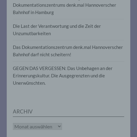
Dokumentationszentrums denk.mal Hannoverscher
insbesondere, um Aspekte bezüglich
Arbeitsleistung, wirtschaftlicher Lage,
Bahnhof in Hamburg
Gesundheit, persönlicher Vorlieben,
Interessen, Zuverlässigkeit, Verhalten,
Die Last der Verantwortung und die Zeit der
Aufenthaltsort oder Ortswechsel dieser
natürlichen Person zu analysieren oder
Unzumutbarkeiten
vorherzusagen.
Das Dokumentationszentrum denk.mal Hannoverscher
Bahnhof darf nicht scheitern!
f) Pseudonymisierung
GEGEN DAS VERGESSEN: Das Unbehagen an der
Pseudonymisierung ist die Verarbeitung
Erinnerungskultur. Die Ausgegrenzten und die
personenbezogener Daten in einer Weise,
Unerwünschten.
auf welche die personenbezogenen Daten
ohne Hinzuziehung zusätzlicher
Informationen nicht mehr einer
spezifischen betroffenen Person
zugeordnet werden können, sofern diese
zusätzlichen Informationen gesondert
ARCHIV
aufbewahrt werden und technischen und
organisatorischen Maßnahmen
Archiv
unterliegen, die gewährleisten, dass die
personenbezogenen Daten nicht einer