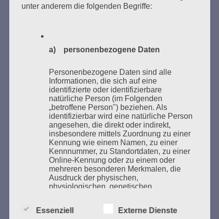
unter anderem die folgenden Begriffe:
Bücher verbrannten.
Weitere Informationen:
lesezeichen-setzen.de
a) personenbezogene Daten
Personenbezogene Daten sind alle
Informationen, die sich auf eine
GEDENKEN UND ERINNERN BEGINNT IN
identifizierte oder identifizierbare
natürliche Person (im Folgenden
UNSERER NACHBARSCHAFT
„betroffene Person") beziehen. Als
identifizierbar wird eine natürliche Person
angesehen, die direkt oder indirekt,
insbesondere mittels Zuordnung zu einer
Kennung wie einem Namen, zu einer
Kennnummer, zu Standortdaten, zu einer
Online-Kennung oder zu einem oder
mehreren besonderen Merkmalen, die
Ausdruck der physischen,
physiologischen, genetischen,
psychischen, wirtschaftlichen, kulturellen
oder sozialen Identität dieser natürlichen
Zum 13. Monat des Gedenkens in Hamburg-
Essenziell
Externe Dienste
Person sind, identifiziert werden kann.
Eimsbüttel