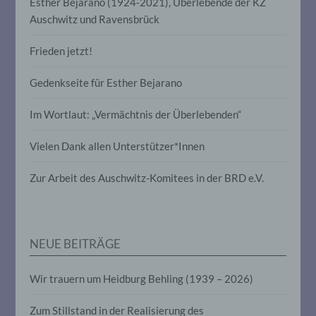
Esther Bejarano (1924-2021), Überlebende der KZ
Verbreitung oder eine andere Form der
Auschwitz und Ravensbrück
Bereitstellung, den Abgleich oder die
Verknüpfung, die Einschränkung, das
Löschen oder die Vernichtung.
Frieden jetzt!
Gedenkseite für Esther Bejarano
d) Einschränkung der Verarbeitung
Im Wortlaut: „Vermächtnis der Überlebenden“
Einschränkung der Verarbeitung ist die
Markierung gespeicherter
Vielen Dank allen Unterstützer*Innen
personenbezogener Daten mit dem Ziel,
ihre künftige Verarbeitung einzuschränken.
Zur Arbeit des Auschwitz-Komitees in der BRD e.V.
e) Profiling
Profiling ist jede Art der automatisierten
NEUE BEITRÄGE
Verarbeitung personenbezogener Daten,
die darin besteht, dass diese
personenbezogenen Daten verwendet
Wir trauern um Heidburg Behling (1939 – 2026)
werden, um bestimmte persönliche
Aspekte, die sich auf eine natürliche
Zum Stillstand in der Realisierung des
Person beziehen, zu bewerten,