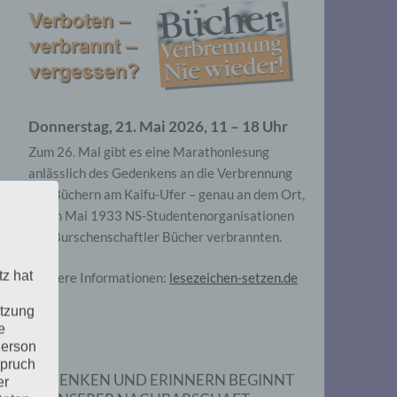
Donnerstag, 21. Mai 2026, 11 – 18 Uhr
Zum 26. Mal gibt es eine Marathonlesung
anlässlich des Gedenkens an die Verbrennung
von Büchern am Kaifu-Ufer – genau an dem Ort,
wo im Mai 1933 NS-Studentenorganisationen
und Burschenschaftler Bücher verbrannten.
tz hat
Weitere Informationen:
lesezeichen-setzen.de
utzung
e
Person
spruch
GEDENKEN UND ERINNERN BEGINNT
er