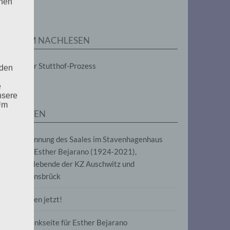
enen
ZUM NACHLESEN
Der Stutthof-Prozess
 den
e
nsere
 Um
SEITEN
Benennung des Saales im Stavenhagenhaus
nach Esther Bejarano (1924-2021),
Überlebende der KZ Auschwitz und
Ravensbrück
Frieden jetzt!
Gedenkseite für Esther Bejarano
uf