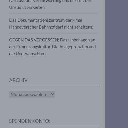
Die Last der Verantwortung und die Zeit der
, die
Unzumutbarkeiten
die
g
die
Das Dokumentationszentrum denk.mal
Hannoverscher Bahnhof darf nicht scheitern!
GEGEN DAS VERGESSEN: Das Unbehagen an
der Erinnerungskultur. Die Ausgegrenzten und
die Unerwünschten.
rter
eitung
ARCHIV
Archiv
e
iehen,
SPENDENKONTO:
tung,