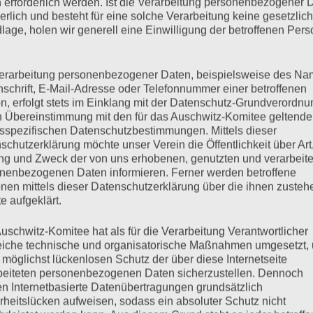
 erforderlich werden. Ist die Verarbeitung personenbezogener 
derlich und besteht für eine solche Verarbeitung keine gesetzlic
lage, holen wir generell eine Einwilligung der betroffenen Pers
erarbeitung personenbezogener Daten, beispielsweise des Na
nschrift, E-Mail-Adresse oder Telefonnummer einer betroffenen
n, erfolgt stets im Einklang mit der Datenschutz-Grundverordnu
n Übereinstimmung mit den für das Auschwitz-Komitee geltend
sspezifischen Datenschutzbestimmungen. Mittels dieser
schutzerklärung möchte unser Verein die Öffentlichkeit über Art
g und Zweck der von uns erhobenen, genutzten und verarbeit
nenbezogenen Daten informieren. Ferner werden betroffene
nen mittels dieser Datenschutzerklärung über die ihnen zuste
e aufgeklärt.
no (15. Dezember 1924 – 10.
uschwitz-Komitee hat als für die Verarbeitung Verantwortlicher
eiche technische und organisatorische Maßnahmen umgesetzt,
 möglichst lückenlosen Schutz der über diese Internetseite
beiteten personenbezogenen Daten sicherzustellen. Dennoch
n Internetbasierte Datenübertragungen grundsätzlich
rheitslücken aufweisen, sodass ein absoluter Schutz nicht