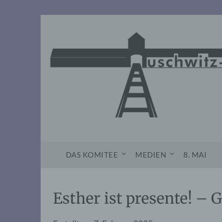
Skip
to
content
DAS KOMITEE
MEDIEN
8. MAI
Esther ist presente! – 