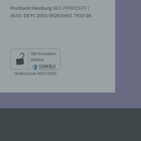
Postbank Hamburg
(BIC PBNKDEFF )
IBAN:
DE91 2001 0020 0601 7922 06
aten
er
t
chen
 die