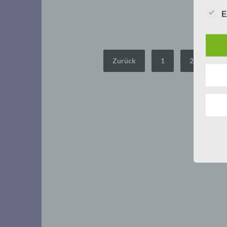
E
Seitennummerierung
Zurück
1
2
3
der
Beiträge