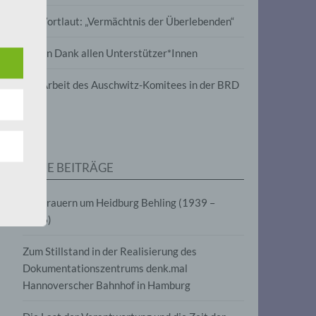
wird
Im Wortlaut: „Vermächtnis der Überlebenden“
m
Vielen Dank allen Unterstützer*Innen
line-
en,
Zur Arbeit des Auschwitz-Komitees in der BRD
tät
e.V.
NEUE BEITRÄGE
für
Wir trauern um Heidburg Behling (1939 –
2026)
Zum Stillstand in der Realisierung des
Dokumentationszentrums denk.mal
Hannoverscher Bahnhof in Hamburg
fahren
eben,