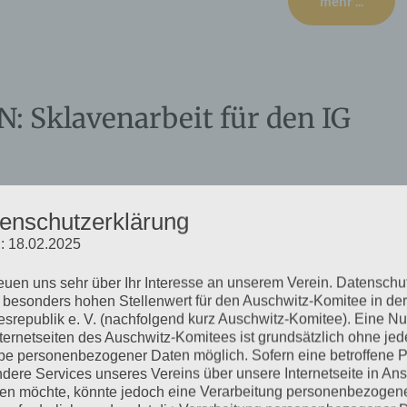
mehr ...
Sklavenarbeit für den IG
enschutzerklärung
: 18.02.2025
Konzentrationslager in und um Auschwitz durch die Rote Armee
g des Auschwitz-Komitees am Sonntag, 26.01.2025, ist dem
reuen uns sehr über Ihr Interesse an unserem Verein. Datenschu
Häftlinge des Lagers Auschwitz III–Monowitz gewidmet.
 besonders hohen Stellenwert für den Auschwitz-Komitee in der
srepublik e. V. (nachfolgend kurz Auschwitz-Komitee). Eine N
nternetseiten des Auschwitz-Komitees ist grundsätzlich ohne jed
mehr ...
e personenbezogener Daten möglich. Sofern eine betroffene 
dere Services unseres Vereins über unsere Internetseite in An
n möchte, könnte jedoch eine Verarbeitung personenbezogen