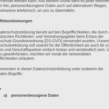
rleistet werden kann. Aus diesem Grund steht es jeder betroff
n frei, personenbezogene Daten auch auf alternativen Wegen,
ezember 2024 ab 15 Uhr im Afrotopia, Biedermannplatz 19,
ielsweise telefonisch, an uns zu übermitteln.
iffsbestimmungen
mehr ...
atenschutzerklärung beruht auf den Begrifflichkeiten, die durch
äischen Richtlinien- und Verordnungsgeber beim Erlass der
schutz-Grundverordnung (DS-GVO) verwendet wurden. Unser
schutzerklärung soll sowohl für die Öffentlichkeit als auch für u
n und Geschäftspartner einfach lesbar und verständlich sein.
zu gewährleisten, möchten wir vorab die verwendeten
er Bejarano spricht
flichkeiten erläutern.
erwenden in dieser Datenschutzerklärung unter anderem die
nden Begriffe:
o. Hrsg. vom Auschwitz-Komitee in der Bundesrepublik
Obens und Susanne Kondoch-Klockow, mit einem Beitrag von
a) personenbezogene Daten
Personenbezogene Daten sind alle Informationen, die sich a