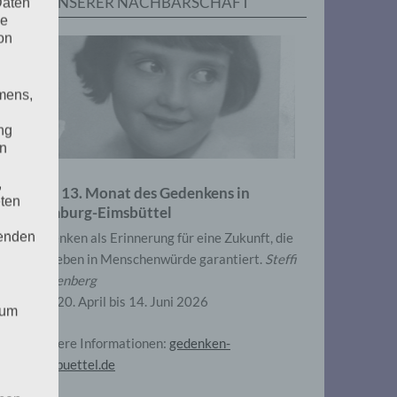
IN UNSERER NACHBARSCHAFT
Daten
he
on
mens,
ng
en
,
Zum 13. Monat des Gedenkens in
eten
Hamburg-Eimsbüttel
henden
Gedenken als Erinnerung für eine Zukunft, die
ein Leben in Menschenwürde garantiert.
Steffi
Wittenberg
Vom 20. April bis 14. Juni 2026
 um
Weitere Informationen:
gedenken-
eimsbuettel.de