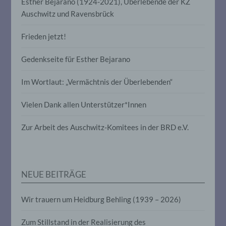
Esther Bejarano (1924-2021), Überlebende der KZ
Verbreitung oder eine andere Form der
Auschwitz und Ravensbrück
Bereitstellung, den Abgleich oder die
Verknüpfung, die Einschränkung, das
Löschen oder die Vernichtung.
Frieden jetzt!
Gedenkseite für Esther Bejarano
d) Einschränkung der Verarbeitung
Im Wortlaut: „Vermächtnis der Überlebenden“
Einschränkung der Verarbeitung ist die
Markierung gespeicherter
Vielen Dank allen Unterstützer*Innen
personenbezogener Daten mit dem Ziel,
ihre künftige Verarbeitung einzuschränken.
Zur Arbeit des Auschwitz-Komitees in der BRD e.V.
e) Profiling
Profiling ist jede Art der automatisierten
NEUE BEITRÄGE
Verarbeitung personenbezogener Daten,
die darin besteht, dass diese
personenbezogenen Daten verwendet
Wir trauern um Heidburg Behling (1939 – 2026)
werden, um bestimmte persönliche
Aspekte, die sich auf eine natürliche
Zum Stillstand in der Realisierung des
Person beziehen, zu bewerten,