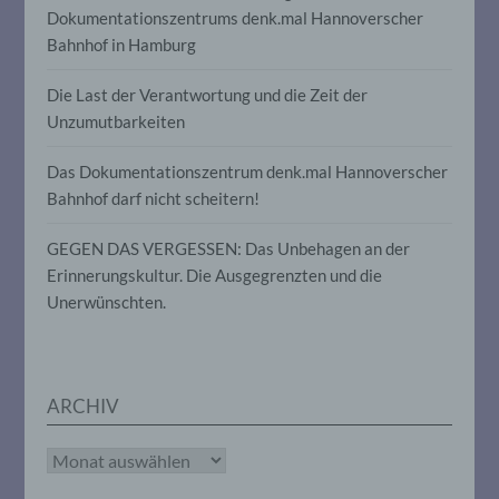
Dokumentationszentrums denk.mal Hannoverscher
insbesondere, um Aspekte bezüglich
Arbeitsleistung, wirtschaftlicher Lage,
Bahnhof in Hamburg
Gesundheit, persönlicher Vorlieben,
Interessen, Zuverlässigkeit, Verhalten,
Die Last der Verantwortung und die Zeit der
Aufenthaltsort oder Ortswechsel dieser
natürlichen Person zu analysieren oder
Unzumutbarkeiten
vorherzusagen.
Das Dokumentationszentrum denk.mal Hannoverscher
Bahnhof darf nicht scheitern!
f) Pseudonymisierung
GEGEN DAS VERGESSEN: Das Unbehagen an der
Pseudonymisierung ist die Verarbeitung
Erinnerungskultur. Die Ausgegrenzten und die
personenbezogener Daten in einer Weise,
Unerwünschten.
auf welche die personenbezogenen Daten
ohne Hinzuziehung zusätzlicher
Informationen nicht mehr einer
spezifischen betroffenen Person
zugeordnet werden können, sofern diese
zusätzlichen Informationen gesondert
ARCHIV
aufbewahrt werden und technischen und
organisatorischen Maßnahmen
Archiv
unterliegen, die gewährleisten, dass die
personenbezogenen Daten nicht einer