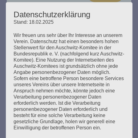
Datenschutzerklärung
Stand: 18.02.2025
„Das Haus brennt“ Esther Bejarano
Wir freuen uns sehr über Ihr Interesse an unserem
spricht
Verein. Datenschutz hat einen besonders hohen
Stellenwert für den Auschwitz-Komitee in der
Bundesrepublik e. V. (nachfolgend kurz Auschwitz-
Erstellt am
8. Dezember 2024
Komitee). Eine Nutzung der Internetseiten des
Auschwitz-Komitees ist grundsätzlich ohne jede
Ein Buch zum 100. Geburtstag von Esther Bejarano. Hrsg.
Angabe personenbezogener Daten möglich.
vom Auschwitz-Komitee in der Bundesrepublik
Sofern eine betroffene Person besondere Services
Deutschland e. V., Zusammengestellt von Helga Obens
unseres Vereins über unsere Internetseite in
und Susanne Kondoch-Klockow, mit einem Beitrag von
Anspruch nehmen möchte, könnte jedoch eine
Detlef Garbe
Verarbeitung personenbezogener Daten
erforderlich werden. Ist die Verarbeitung
personenbezogener Daten erforderlich und
mehr ...
besteht für eine solche Verarbeitung keine
gesetzliche Grundlage, holen wir generell eine
Einwilligung der betroffenen Person ein.