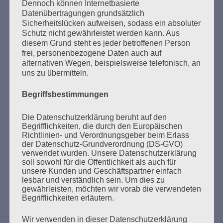
SUCHEN
Dennoch können Internetbasierte
Datenübertragungen grundsätzlich
NACH:
Sicherheitslücken aufweisen, sodass ein absoluter
Schutz nicht gewährleistet werden kann. Aus
diesem Grund steht es jeder betroffenen Person
frei, personenbezogene Daten auch auf
alternativen Wegen, beispielsweise telefonisch, an
MARATHONLESUNG AUS DEN
uns zu übermitteln.
VERBRANNTEN BÜCHERN
Begriffsbestimmungen
Die Datenschutzerklärung beruht auf den
Begrifflichkeiten, die durch den Europäischen
Richtlinien- und Verordnungsgeber beim Erlass
der Datenschutz-Grundverordnung (DS-GVO)
verwendet wurden. Unsere Datenschutzerklärung
soll sowohl für die Öffentlichkeit als auch für
unsere Kunden und Geschäftspartner einfach
Donnerstag, 21. Mai 2026, 11 – 18 Uhr
lesbar und verständlich sein. Um dies zu
Zum 26. Mal gibt es eine Marathonlesung anlässlich
gewährleisten, möchten wir vorab die verwendeten
Begrifflichkeiten erläutern.
des Gedenkens an die Verbrennung von Büchern am
Kaifu-Ufer – genau an dem Ort, wo im Mai 1933 NS-
Wir verwenden in dieser Datenschutzerklärung
Studentenorganisationen und Burschenschaftler