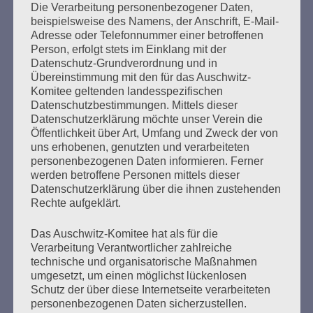
Die Verarbeitung personenbezogener Daten,
Seitennummerierung
beispielsweise des Namens, der Anschrift, E-Mail-
Zurück
4
Weiter
Adresse oder Telefonnummer einer betroffenen
der
Person, erfolgt stets im Einklang mit der
Datenschutz-Grundverordnung und in
Beiträge
Übereinstimmung mit den für das Auschwitz-
Komitee geltenden landesspezifischen
Datenschutzbestimmungen. Mittels dieser
Ich kann mir nichts Schlimmeres vorstellen, als dass
Datenschutzerklärung möchte unser Verein die
die Erfahrung meiner Generation in Vergessenheit
Öffentlichkeit über Art, Umfang und Zweck der von
uns erhobenen, genutzten und verarbeiteten
gerät. Dann wären alle Opfer des Faschismus und
personenbezogenen Daten informieren. Ferner
des Krieges, alles, was wir erlitten haben, umsonst
werden betroffene Personen mittels dieser
gewesen. Aber ihr seid da. Wir bauen auf euch. Ich
Datenschutzerklärung über die ihnen zustehenden
vertraue euch, liebe Freundinnen und Freunde! Eine
Rechte aufgeklärt.
bessere Welt ist möglich.
Das Auschwitz-Komitee hat als für die
Esther Bejarano - 6. September 2019
Verarbeitung Verantwortlicher zahlreiche
technische und organisatorische Maßnahmen
umgesetzt, um einen möglichst lückenlosen
Schutz der über diese Internetseite verarbeiteten
personenbezogenen Daten sicherzustellen.