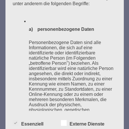
unter anderem die folgenden Begriffe:
Bücher verbrannten.
Weitere Informationen:
lesezeichen-setzen.de
a) personenbezogene Daten
Personenbezogene Daten sind alle
Informationen, die sich auf eine
GEDENKEN UND ERINNERN BEGINNT IN
identifizierte oder identifizierbare
natürliche Person (im Folgenden
UNSERER NACHBARSCHAFT
„betroffene Person") beziehen. Als
identifizierbar wird eine natürliche Person
angesehen, die direkt oder indirekt,
insbesondere mittels Zuordnung zu einer
Kennung wie einem Namen, zu einer
Kennnummer, zu Standortdaten, zu einer
Online-Kennung oder zu einem oder
mehreren besonderen Merkmalen, die
Ausdruck der physischen,
physiologischen, genetischen,
psychischen, wirtschaftlichen, kulturellen
oder sozialen Identität dieser natürlichen
Zum 13. Monat des Gedenkens in Hamburg-
Essenziell
Externe Dienste
Person sind, identifiziert werden kann.
Eimsbüttel