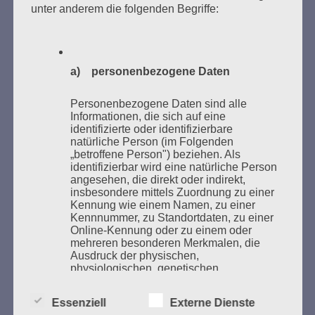
unter anderem die folgenden Begriffe:
Bücher verbrannten.
Weitere Informationen:
lesezeichen-setzen.de
a) personenbezogene Daten
Personenbezogene Daten sind alle
Informationen, die sich auf eine
GEDENKEN UND ERINNERN BEGINNT IN
identifizierte oder identifizierbare
natürliche Person (im Folgenden
UNSERER NACHBARSCHAFT
„betroffene Person") beziehen. Als
identifizierbar wird eine natürliche Person
angesehen, die direkt oder indirekt,
insbesondere mittels Zuordnung zu einer
Kennung wie einem Namen, zu einer
Kennnummer, zu Standortdaten, zu einer
Online-Kennung oder zu einem oder
mehreren besonderen Merkmalen, die
Ausdruck der physischen,
physiologischen, genetischen,
psychischen, wirtschaftlichen, kulturellen
oder sozialen Identität dieser natürlichen
Zum 13. Monat des Gedenkens in Hamburg-
Essenziell
Externe Dienste
Person sind, identifiziert werden kann.
Eimsbüttel