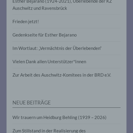
Esther Bejarano (1924-2021), Überlebende der KZ
Verbreitung oder eine andere Form der
Auschwitz und Ravensbrück
Bereitstellung, den Abgleich oder die
Verknüpfung, die Einschränkung, das
Löschen oder die Vernichtung.
Frieden jetzt!
Gedenkseite für Esther Bejarano
d) Einschränkung der Verarbeitung
Im Wortlaut: „Vermächtnis der Überlebenden“
Einschränkung der Verarbeitung ist die
Markierung gespeicherter
Vielen Dank allen Unterstützer*Innen
personenbezogener Daten mit dem Ziel,
ihre künftige Verarbeitung einzuschränken.
Zur Arbeit des Auschwitz-Komitees in der BRD e.V.
e) Profiling
Profiling ist jede Art der automatisierten
NEUE BEITRÄGE
Verarbeitung personenbezogener Daten,
die darin besteht, dass diese
personenbezogenen Daten verwendet
Wir trauern um Heidburg Behling (1939 – 2026)
werden, um bestimmte persönliche
Aspekte, die sich auf eine natürliche
Zum Stillstand in der Realisierung des
Person beziehen, zu bewerten,