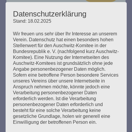
Datenschutzerklärung
Stand: 18.02.2025
„Das Haus brennt“ Esther Bejarano
Wir freuen uns sehr über Ihr Interesse an unserem
spricht
Verein. Datenschutz hat einen besonders hohen
Stellenwert für den Auschwitz-Komitee in der
Bundesrepublik e. V. (nachfolgend kurz Auschwitz-
Erstellt am
8. Dezember 2024
Komitee). Eine Nutzung der Internetseiten des
Auschwitz-Komitees ist grundsätzlich ohne jede
Ein Buch zum 100. Geburtstag von Esther Bejarano. Hrsg.
Angabe personenbezogener Daten möglich.
vom Auschwitz-Komitee in der Bundesrepublik
Sofern eine betroffene Person besondere Services
Deutschland e. V., Zusammengestellt von Helga Obens
unseres Vereins über unsere Internetseite in
und Susanne Kondoch-Klockow, mit einem Beitrag von
Anspruch nehmen möchte, könnte jedoch eine
Detlef Garbe
Verarbeitung personenbezogener Daten
erforderlich werden. Ist die Verarbeitung
personenbezogener Daten erforderlich und
mehr ...
besteht für eine solche Verarbeitung keine
gesetzliche Grundlage, holen wir generell eine
Einwilligung der betroffenen Person ein.