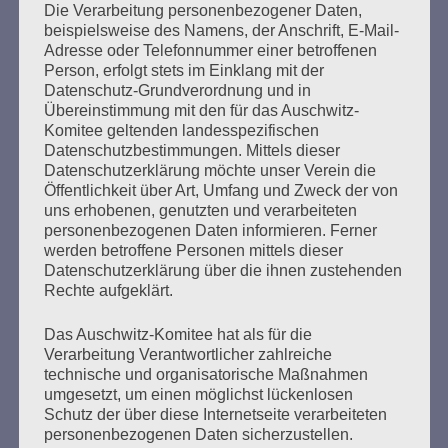
Die Verarbeitung personenbezogener Daten,
Seitennummerierung
beispielsweise des Namens, der Anschrift, E-Mail-
Zurück
4
Weiter
Adresse oder Telefonnummer einer betroffenen
der
Person, erfolgt stets im Einklang mit der
Datenschutz-Grundverordnung und in
Beiträge
Übereinstimmung mit den für das Auschwitz-
Komitee geltenden landesspezifischen
Datenschutzbestimmungen. Mittels dieser
Um den Antisemitismus zu stoppen, müssen wir
Datenschutzerklärung möchte unser Verein die
neue Wege gehen und immer und immer wieder
Öffentlichkeit über Art, Umfang und Zweck der von
uns erhobenen, genutzten und verarbeiteten
miteinander reden, über alles nachdenken und
personenbezogenen Daten informieren. Ferner
richtig miteinander reden über das, was wir
werden betroffene Personen mittels dieser
erreichen wollen.
Datenschutzerklärung über die ihnen zustehenden
Rechte aufgeklärt.
Peggy Parnass - 10. Januar 2021
Das Auschwitz-Komitee hat als für die
Verarbeitung Verantwortlicher zahlreiche
technische und organisatorische Maßnahmen
umgesetzt, um einen möglichst lückenlosen
Schutz der über diese Internetseite verarbeiteten
personenbezogenen Daten sicherzustellen.