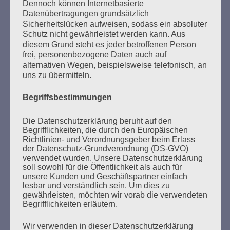
SUCHEN
Dennoch können Internetbasierte
Datenübertragungen grundsätzlich
NACH:
Sicherheitslücken aufweisen, sodass ein absoluter
Schutz nicht gewährleistet werden kann. Aus
diesem Grund steht es jeder betroffenen Person
frei, personenbezogene Daten auch auf
alternativen Wegen, beispielsweise telefonisch, an
MARATHONLESUNG AUS DEN
uns zu übermitteln.
VERBRANNTEN BÜCHERN
Begriffsbestimmungen
Die Datenschutzerklärung beruht auf den
Begrifflichkeiten, die durch den Europäischen
Richtlinien- und Verordnungsgeber beim Erlass
der Datenschutz-Grundverordnung (DS-GVO)
verwendet wurden. Unsere Datenschutzerklärung
soll sowohl für die Öffentlichkeit als auch für
unsere Kunden und Geschäftspartner einfach
Donnerstag, 21. Mai 2026, 11 – 18 Uhr
lesbar und verständlich sein. Um dies zu
Zum 26. Mal gibt es eine Marathonlesung anlässlich
gewährleisten, möchten wir vorab die verwendeten
Begrifflichkeiten erläutern.
des Gedenkens an die Verbrennung von Büchern am
Kaifu-Ufer – genau an dem Ort, wo im Mai 1933 NS-
Wir verwenden in dieser Datenschutzerklärung
Studentenorganisationen und Burschenschaftler