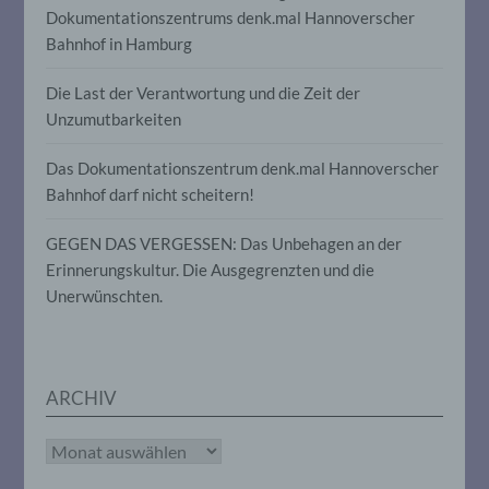
Dokumentationszentrums denk.mal Hannoverscher
insbesondere, um Aspekte bezüglich
Arbeitsleistung, wirtschaftlicher Lage,
Bahnhof in Hamburg
Gesundheit, persönlicher Vorlieben,
Interessen, Zuverlässigkeit, Verhalten,
Die Last der Verantwortung und die Zeit der
Aufenthaltsort oder Ortswechsel dieser
natürlichen Person zu analysieren oder
Unzumutbarkeiten
vorherzusagen.
Das Dokumentationszentrum denk.mal Hannoverscher
Bahnhof darf nicht scheitern!
f) Pseudonymisierung
GEGEN DAS VERGESSEN: Das Unbehagen an der
Pseudonymisierung ist die Verarbeitung
Erinnerungskultur. Die Ausgegrenzten und die
personenbezogener Daten in einer Weise,
Unerwünschten.
auf welche die personenbezogenen Daten
ohne Hinzuziehung zusätzlicher
Informationen nicht mehr einer
spezifischen betroffenen Person
zugeordnet werden können, sofern diese
zusätzlichen Informationen gesondert
ARCHIV
aufbewahrt werden und technischen und
organisatorischen Maßnahmen
Archiv
unterliegen, die gewährleisten, dass die
personenbezogenen Daten nicht einer