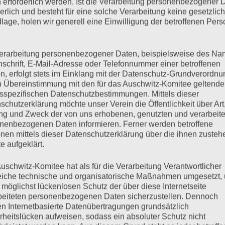
 erforderlich werden. Ist die Verarbeitung personenbezogener 
derlich und besteht für eine solche Verarbeitung keine gesetzlic
lage, holen wir generell eine Einwilligung der betroffenen Pers
slich der Befreiung des Konzentrationslagers Auschwitz durch
Mit Gabriel Bach, Ankläger im Eichmann-Prozess (im
erarbeitung personenbezogener Daten, beispielsweise des Na
nschrift, E-Mail-Adresse oder Telefonnummer einer betroffenen
 (nur zum Anhören)
n, erfolgt stets im Einklang mit der Datenschutz-Grundverordnu
n Übereinstimmung mit den für das Auschwitz-Komitee geltend
sspezifischen Datenschutzbestimmungen. Mittels dieser
mehr ...
schutzerklärung möchte unser Verein die Öffentlichkeit über Art
g und Zweck der von uns erhobenen, genutzten und verarbeit
nenbezogenen Daten informieren. Ferner werden betroffene
nen mittels dieser Datenschutzerklärung über die ihnen zuste
e aufgeklärt.
 war Auschwitz.
uschwitz-Komitee hat als für die Verarbeitung Verantwortlicher
eiche technische und organisatorische Maßnahmen umgesetzt,
 möglichst lückenlosen Schutz der über diese Internetseite
beiteten personenbezogenen Daten sicherzustellen. Dennoch
n Internetbasierte Datenübertragungen grundsätzlich
ar 2010 Gemeinsam Alt- und Neonazis am 13. Februar 2010 in
rheitslücken aufweisen, sodass ein absoluter Schutz nicht
 ist Dresden regelmäßiger „Gastgeber“ des größten