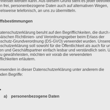
rleistet werden kann. Aus diesem Grund steht es jeder betroff
 es mehr als 6000 Neonazis aus dem In- und Ausland, über
n frei, personenbezogene Daten auch auf alternativen Wegen,
er…
ielsweise telefonisch, an uns zu übermitteln.
iffsbestimmungen
mehr ...
atenschutzerklärung beruht auf den Begrifflichkeiten, die durch
äischen Richtlinien- und Verordnungsgeber beim Erlass der
schutz-Grundverordnung (DS-GVO) verwendet wurden. Unser
schutzerklärung soll sowohl für die Öffentlichkeit als auch für u
n und Geschäftspartner einfach lesbar und verständlich sein.
Zurück
1
…
32
33
34
35
zu gewährleisten, möchten wir vorab die verwendeten
flichkeiten erläutern.
erwenden in dieser Datenschutzerklärung unter anderem die
nden Begriffe:
a) personenbezogene Daten
Personenbezogene Daten sind alle Informationen, die sich a