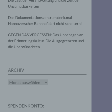
Die Last der Verantwortung und die Zeit der
, die
Unzumutbarkeiten
die
g
die
Das Dokumentationszentrum denk.mal
Hannoverscher Bahnhof darf nicht scheitern!
GEGEN DAS VERGESSEN: Das Unbehagen an
der Erinnerungskultur. Die Ausgegrenzten und
die Unerwünschten.
rter
eitung
ARCHIV
Archiv
e
iehen,
SPENDENKONTO:
tung,