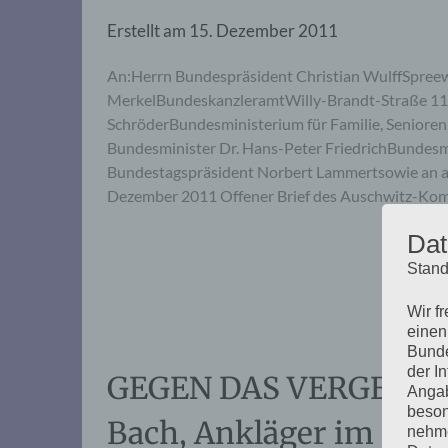
Erstellt am
15. Dezember 2011
An:Herrn Bundespräsident Christian WulffSpreew
MerkelBundeskanzleramtWilly-Brandt-Straße 1105
SchröderBundesministerium für Familie, Seniore
Bundesminister Dr. Hans-Peter FriedrichBundesm
Bundestagspräsident Norbert Lammertsowie an al
Dezember 2011 Offener Brief des Auschwitz-Ko
Dat
Stand
Wir f
einen
Bunde
der I
GEGEN DAS VERGESSEN:
Angab
beson
Bach, Ankläger im Ei
nehme