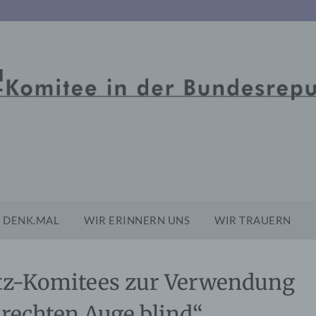
DENK.MAL
WIR ERINNERN UNS
WIR TRAUERN
tz-Komitees zur Verwendung
rechten Auge blind“