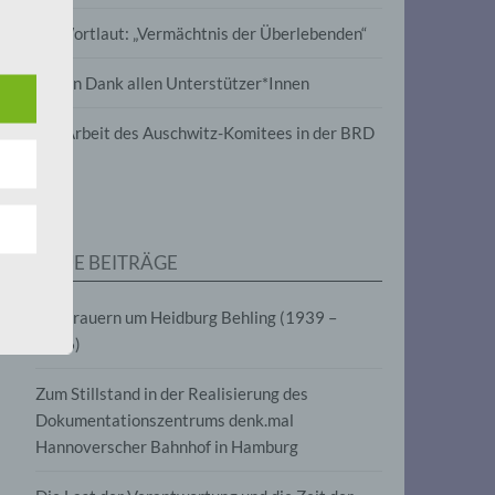
wird
Im Wortlaut: „Vermächtnis der Überlebenden“
m
Vielen Dank allen Unterstützer*Innen
line-
en,
Zur Arbeit des Auschwitz-Komitees in der BRD
tät
e.V.
NEUE BEITRÄGE
für
Wir trauern um Heidburg Behling (1939 –
2026)
Zum Stillstand in der Realisierung des
Dokumentationszentrums denk.mal
Hannoverscher Bahnhof in Hamburg
fahren
eben,