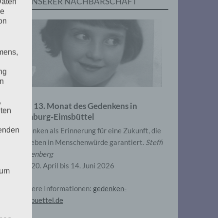
IN UNSERER NACHBARSCHAFT
Daten
he
on
mens,
ng
en
,
Zum 13. Monat des Gedenkens in
eten
Hamburg-Eimsbüttel
henden
Gedenken als Erinnerung für eine Zukunft, die
ein Leben in Menschenwürde garantiert.
Steffi
Wittenberg
Vom 20. April bis 14. Juni 2026
 um
Weitere Informationen:
gedenken-
eimsbuettel.de