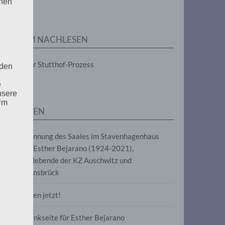
enen
ZUM NACHLESEN
Der Stutthof-Prozess
 den
e
nsere
 Um
SEITEN
Benennung des Saales im Stavenhagenhaus
nach Esther Bejarano (1924-2021),
Überlebende der KZ Auschwitz und
Ravensbrück
Frieden jetzt!
Gedenkseite für Esther Bejarano
uf