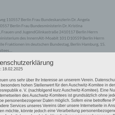
eg 110557 Berlin Frau Bundeskanzlerin Dr. Angela
57 Berlin Frau Bundesministerin Dr. Kristina
n, Frauen und JugendGlinkastraße 2410117 Berlin Herrn
inisterium des InnernAlt-Moabit 101 D10559 Berlin Herrn
le Fraktionen im deutschen Bundestag, Berlin Hamburg, 15.
mitees…
enschutzerklärung
mehr ...
: 18.02.2025
reuen uns sehr über Ihr Interesse an unserem Verein. Datenschu
 besonders hohen Stellenwert für den Auschwitz-Komitee in der
srepublik e. V. (nachfolgend kurz Auschwitz-Komitee). Eine N
nternetseiten des Auschwitz-Komitees ist grundsätzlich ohne jed
 »Der Ankläger. Mit Gabriel
e personenbezogener Daten möglich. Sofern eine betroffene 
dere Services unseres Vereins über unsere Internetseite in An
chmann-Prozess«
n möchte, könnte jedoch eine Verarbeitung personenbezogen