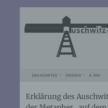
Skip
to
content
DAS KOMITEE
MEDIEN
8. MAI
Erklärung des Auschwi
der Metapher „auf dem 