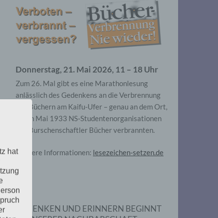
Donnerstag, 21. Mai 2026, 11 – 18 Uhr
Zum 26. Mal gibt es eine Marathonlesung
anlässlich des Gedenkens an die Verbrennung
von Büchern am Kaifu-Ufer – genau an dem Ort,
wo im Mai 1933 NS-Studentenorganisationen
und Burschenschaftler Bücher verbrannten.
tz hat
Weitere Informationen:
lesezeichen-setzen.de
utzung
e
Person
spruch
GEDENKEN UND ERINNERN BEGINNT
er