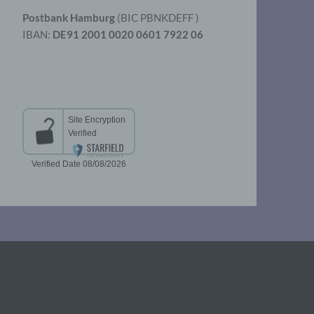
Postbank Hamburg
(BIC PBNKDEFF )
IBAN:
DE91 2001 0020 0601 7922 06
aten
er
t
chen
 die