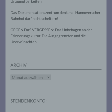
Unzumutbarkeiten
Gesundheit, persönlicher Vorlieben,
Interessen, Zuverlässigkeit, Verhalten,
Das Dokumentationszentrum denk.mal Hannoverscher
Aufenthaltsort oder Ortswechsel dieser
natürlichen Person zu analysieren oder
Bahnhof darf nicht scheitern!
vorherzusagen.
GEGEN DAS VERGESSEN: Das Unbehagen an der
Erinnerungskultur. Die Ausgegrenzten und die
f) Pseudonymisierung
Unerwünschten.
Pseudonymisierung ist die Verarbeitung
personenbezogener Daten in einer Weise,
auf welche die personenbezogenen Daten
ohne Hinzuziehung zusätzlicher
ARCHIV
Informationen nicht mehr einer
spezifischen betroffenen Person
zugeordnet werden können, sofern diese
Archiv
zusätzlichen Informationen gesondert
aufbewahrt werden und technischen und
organisatorischen Maßnahmen
unterliegen, die gewährleisten, dass die
personenbezogenen Daten nicht einer
SPENDENKONTO:
identifizierten oder identifizierbaren
natürlichen Person zugewiesen werden.