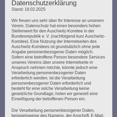
Datenschutzerklärung
Erstellt am
13. Februar 2010
Stand: 18.02.2025
Wir freuen uns sehr über Ihr Interesse an unserem
Erklärung des Auschwitz-Komitees zum 13. Februar
Verein. Datenschutz hat einen besonders hohen
2010 Gemeinsam Alt- und Neonazis am 13. Februar
Stellenwert für den Auschwitz-Komitee in der
2010 in Dresden stoppen. Dresden, 13. Februar. Seit
Bundesrepublik e. V. (nachfolgend kurz Auschwitz-
1998 ist Dresden regelmäßiger „Gastgeber“ des größten
Komitee). Eine Nutzung der Internetseiten des
europaweiten Naziaufmarschs. Im Jahr 2009 waren es
Auschwitz-Komitees ist grundsätzlich ohne jede
mehr als 6000 Neonazis aus dem In- und Ausland, über
Angabe personenbezogener Daten möglich.
Jahre haben sie sich in Dresden mehr oder weniger…
Sofern eine betroffene Person besondere Services
unseres Vereins über unsere Internetseite in
Anspruch nehmen möchte, könnte jedoch eine
mehr ...
Verarbeitung personenbezogener Daten
erforderlich werden. Ist die Verarbeitung
personenbezogener Daten erforderlich und
besteht für eine solche Verarbeitung keine
gesetzliche Grundlage, holen wir generell eine
Seitennummerierung
Zurück
35
Einwilligung der betroffenen Person ein.
der
Die Verarbeitung personenbezogener Daten,
Beiträge
beispielsweise des Namens, der Anschrift, E-Mail-