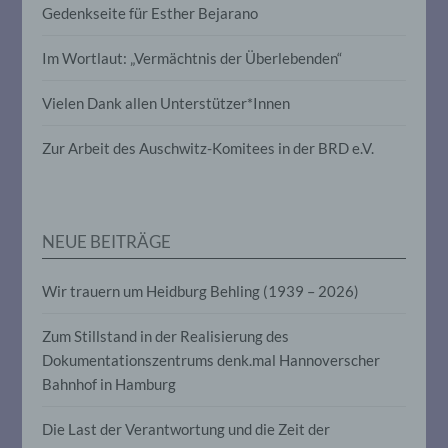
Verknüpfung, die Einschränkung, das
Gedenkseite für Esther Bejarano
Löschen oder die Vernichtung.
Im Wortlaut: „Vermächtnis der Überlebenden“
d) Einschränkung der Verarbeitung
Vielen Dank allen Unterstützer*Innen
Einschränkung der Verarbeitung ist die
Zur Arbeit des Auschwitz-Komitees in der BRD e.V.
Markierung gespeicherter
personenbezogener Daten mit dem Ziel,
ihre künftige Verarbeitung einzuschränken.
NEUE BEITRÄGE
e) Profiling
Wir trauern um Heidburg Behling (1939 – 2026)
Profiling ist jede Art der automatisierten
Verarbeitung personenbezogener Daten,
Zum Stillstand in der Realisierung des
die darin besteht, dass diese
personenbezogenen Daten verwendet
Dokumentationszentrums denk.mal Hannoverscher
werden, um bestimmte persönliche
Bahnhof in Hamburg
Aspekte, die sich auf eine natürliche
Person beziehen, zu bewerten,
Die Last der Verantwortung und die Zeit der
insbesondere, um Aspekte bezüglich
Arbeitsleistung, wirtschaftlicher Lage,