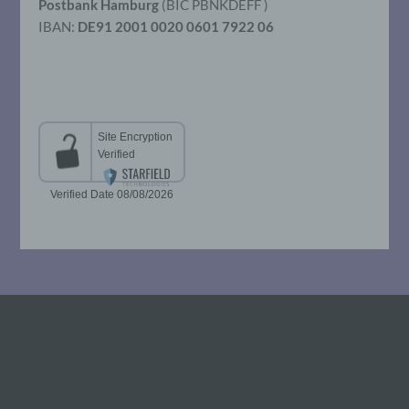
Postbank Hamburg
(BIC PBNKDEFF )
IBAN:
DE91 2001 0020 0601 7922 06
g) Verantwortlicher oder für die
Verarbeitung Verantwortlicher
Verantwortlicher oder für die Verarbeitung
Verantwortlicher ist die natürliche oder
juristische Person, Behörde, Einrichtung
oder andere Stelle, die allein oder
gemeinsam mit anderen über die Zwecke
und Mittel der Verarbeitung von
personenbezogenen Daten entscheidet.
Sind die Zwecke und Mittel dieser
Verarbeitung durch das Unionsrecht oder
das Recht der Mitgliedstaaten vorgegeben,
so kann der Verantwortliche
beziehungsweise können die bestimmten
Kriterien seiner Benennung nach dem
Unionsrecht oder dem Recht der
Mitgliedstaaten vorgesehen werden.
h) Auftragsverarbeiter