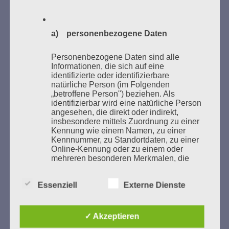
a) personenbezogene Daten
GEDENKEN UND ERINNERN BEGINNT IN
UNSERER NACHBARSCHAFT
Personenbezogene Daten sind alle
Informationen, die sich auf eine
identifizierte oder identifizierbare
natürliche Person (im Folgenden
„betroffene Person") beziehen. Als
identifizierbar wird eine natürliche Person
angesehen, die direkt oder indirekt,
insbesondere mittels Zuordnung zu einer
Kennung wie einem Namen, zu einer
Kennnummer, zu Standortdaten, zu einer
Online-Kennung oder zu einem oder
mehreren besonderen Merkmalen, die
Zum 13. Monat des Gedenkens in Hamburg-
Ausdruck der physischen,
Eimsbüttel
physiologischen, genetischen,
Essenziell
Externe Dienste
psychischen, wirtschaftlichen, kulturellen
Gedenken als Erinnerung für eine Zukunft, die ein
oder sozialen Identität dieser natürlichen
Leben in Menschenwürde garantiert.
Steffi Wittenberg
Person sind, identifiziert werden kann.
Vom 20. April bis 14. Juni 2026
✓ Akzeptieren