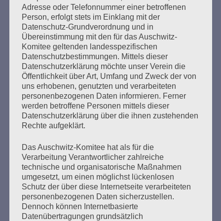
Adresse oder Telefonnummer einer betroffenen
Person, erfolgt stets im Einklang mit der
Datenschutz-Grundverordnung und in
Ich werd’ so lange singen, bis es keine Nazis mehr
Übereinstimmung mit den für das Auschwitz-
auf der Welt gibt.
Komitee geltenden landesspezifischen
Datenschutzbestimmungen. Mittels dieser
Esther Bejarano
Datenschutzerklärung möchte unser Verein die
Öffentlichkeit über Art, Umfang und Zweck der von
uns erhobenen, genutzten und verarbeiteten
personenbezogenen Daten informieren. Ferner
werden betroffene Personen mittels dieser
Datenschutzerklärung über die ihnen zustehenden
Rechte aufgeklärt.
Das Auschwitz-Komitee hat als für die
Verarbeitung Verantwortlicher zahlreiche
technische und organisatorische Maßnahmen
SUCHEN
umgesetzt, um einen möglichst lückenlosen
NACH:
Schutz der über diese Internetseite verarbeiteten
personenbezogenen Daten sicherzustellen.
Dennoch können Internetbasierte
Datenübertragungen grundsätzlich