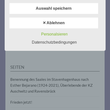
Weitere Informationen:
gedenken-eimsbuettel.de
b) betroffene Person
Auswahl speichern
Betroffene Person ist jede identifizierte
oder identifizierbare natürliche Person,
✕ Ablehnen
deren personenbezogene Daten von dem
für die Verarbeitung Verantwortlichen
ZUM NACHLESEN
verarbeitet werden.
Personalsieren
Datenschutzbedingungen
Der Stutthof-Prozess
c) Verarbeitung
Verarbeitung ist jeder mit oder ohne Hilfe
automatisierter Verfahren ausgeführte
SEITEN
Vorgang oder jede solche Vorgangsreihe
im Zusammenhang mit
personenbezogenen Daten wie das
Benennung des Saales im Stavenhagenhaus nach
Erheben, das Erfassen, die Organisation,
Esther Bejarano (1924-2021), Überlebende der KZ
das Ordnen, die Speicherung, die
Anpassung oder Veränderung, das
Auschwitz und Ravensbrück
Auslesen, das Abfragen, die Verwendung,
die Offenlegung durch Übermittlung,
Frieden jetzt!
Verbreitung oder eine andere Form der
Bereitstellung, den Abgleich oder die