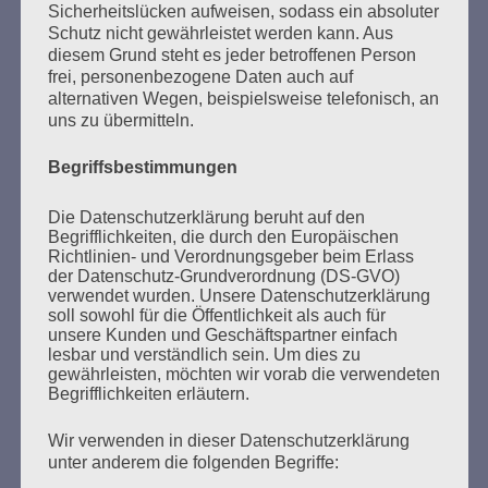
Sicherheitslücken aufweisen, sodass ein absoluter
Schutz nicht gewährleistet werden kann. Aus
MARATHONLESUNG AUS DEN
diesem Grund steht es jeder betroffenen Person
VERBRANNTEN BÜCHERN
frei, personenbezogene Daten auch auf
alternativen Wegen, beispielsweise telefonisch, an
uns zu übermitteln.
Begriffsbestimmungen
Die Datenschutzerklärung beruht auf den
Begrifflichkeiten, die durch den Europäischen
Richtlinien- und Verordnungsgeber beim Erlass
Donnerstag, 21. Mai 2026, 11 – 18 Uhr
der Datenschutz-Grundverordnung (DS-GVO)
Zum 26. Mal gibt es eine Marathonlesung anlässlich
verwendet wurden. Unsere Datenschutzerklärung
soll sowohl für die Öffentlichkeit als auch für
des Gedenkens an die Verbrennung von Büchern am
unsere Kunden und Geschäftspartner einfach
Kaifu-Ufer – genau an dem Ort, wo im Mai 1933 NS-
lesbar und verständlich sein. Um dies zu
Studentenorganisationen und Burschenschaftler
gewährleisten, möchten wir vorab die verwendeten
Begrifflichkeiten erläutern.
Bücher verbrannten.
Wir verwenden in dieser Datenschutzerklärung
Weitere Informationen:
lesezeichen-setzen.de
unter anderem die folgenden Begriffe: