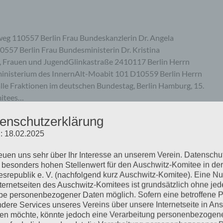
eg 110557 Berlin Frau Bundeskanzlerin Dr. Angela
57 Berlin Frau Bundesministerin Dr. Kristina
n, Frauen und JugendGlinkastraße 2410117 Berlin Herrn
inisterium des InnernAlt-Moabit 101 D10559 Berlin Herrn
le Fraktionen im deutschen Bundestag, Berlin Hamburg, 15.
mitees…
enschutzerklärung
mehr ...
: 18.02.2025
reuen uns sehr über Ihr Interesse an unserem Verein. Datenschu
 besonders hohen Stellenwert für den Auschwitz-Komitee in der
srepublik e. V. (nachfolgend kurz Auschwitz-Komitee). Eine N
nternetseiten des Auschwitz-Komitees ist grundsätzlich ohne jed
 »Der Ankläger. Mit Gabriel
e personenbezogener Daten möglich. Sofern eine betroffene 
dere Services unseres Vereins über unsere Internetseite in An
chmann-Prozess«
n möchte, könnte jedoch eine Verarbeitung personenbezogen