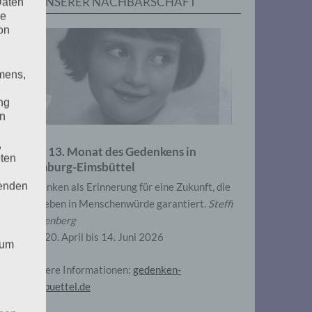
IN UNSERER NACHBARSCHAFT
Daten
he
on
mens,
ng
en
,
Zum 13. Monat des Gedenkens in
eten
Hamburg-Eimsbüttel
henden
Gedenken als Erinnerung für eine Zukunft, die
ein Leben in Menschenwürde garantiert.
Steffi
Wittenberg
Vom 20. April bis 14. Juni 2026
 um
Weitere Informationen:
gedenken-
eimsbuettel.de