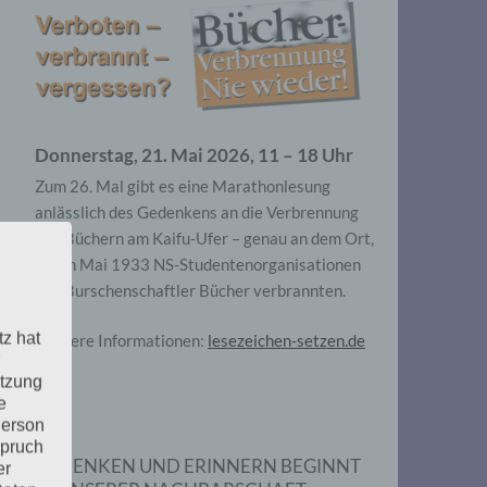
Donnerstag, 21. Mai 2026, 11 – 18 Uhr
Zum 26. Mal gibt es eine Marathonlesung
anlässlich des Gedenkens an die Verbrennung
von Büchern am Kaifu-Ufer – genau an dem Ort,
wo im Mai 1933 NS-Studentenorganisationen
und Burschenschaftler Bücher verbrannten.
tz hat
Weitere Informationen:
lesezeichen-setzen.de
utzung
e
Person
spruch
GEDENKEN UND ERINNERN BEGINNT
er