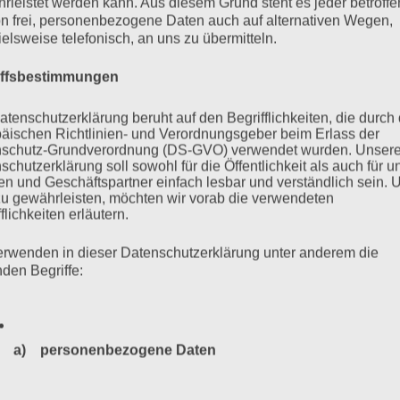
rleistet werden kann. Aus diesem Grund steht es jeder betroff
 es mehr als 6000 Neonazis aus dem In- und Ausland, über
n frei, personenbezogene Daten auch auf alternativen Wegen,
er…
ielsweise telefonisch, an uns zu übermitteln.
iffsbestimmungen
mehr ...
atenschutzerklärung beruht auf den Begrifflichkeiten, die durch
äischen Richtlinien- und Verordnungsgeber beim Erlass der
schutz-Grundverordnung (DS-GVO) verwendet wurden. Unser
schutzerklärung soll sowohl für die Öffentlichkeit als auch für u
n und Geschäftspartner einfach lesbar und verständlich sein.
Zurück
1
…
32
33
34
35
zu gewährleisten, möchten wir vorab die verwendeten
flichkeiten erläutern.
erwenden in dieser Datenschutzerklärung unter anderem die
nden Begriffe:
a) personenbezogene Daten
Personenbezogene Daten sind alle Informationen, die sich a