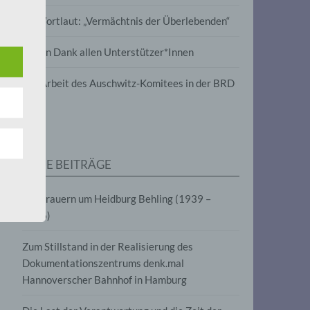
wird
Im Wortlaut: „Vermächtnis der Überlebenden“
m
Vielen Dank allen Unterstützer*Innen
line-
en,
Zur Arbeit des Auschwitz-Komitees in der BRD
tät
e.V.
NEUE BEITRÄGE
für
Wir trauern um Heidburg Behling (1939 –
2026)
Zum Stillstand in der Realisierung des
Dokumentationszentrums denk.mal
Hannoverscher Bahnhof in Hamburg
fahren
eben,