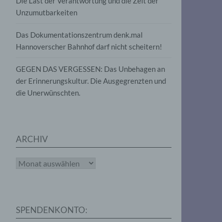
Die Last der Verantwortung und die Zeit der
, die
Unzumutbarkeiten
die
g
die
Das Dokumentationszentrum denk.mal
Hannoverscher Bahnhof darf nicht scheitern!
GEGEN DAS VERGESSEN: Das Unbehagen an
der Erinnerungskultur. Die Ausgegrenzten und
die Unerwünschten.
rter
eitung
ARCHIV
Archiv
e
iehen,
SPENDENKONTO:
tung,