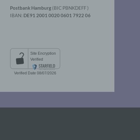
Postbank Hamburg
(BIC PBNKDEFF )
IBAN:
DE91 2001 0020 0601 7922 06
aten
er
t
chen
 die