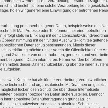
 erforderlich werden. Ist die Verarbeitung personenbezogener 
derlich und besteht für eine solche Verarbeitung keine gesetzlic
lage, holen wir generell eine Einwilligung der betroffenen Pers
slich der Befreiung des Konzentrationslagers Auschwitz durch
Mit Gabriel Bach, Ankläger im Eichmann-Prozess (im
erarbeitung personenbezogener Daten, beispielsweise des Na
nschrift, E-Mail-Adresse oder Telefonnummer einer betroffenen
 (nur zum Anhören)
n, erfolgt stets im Einklang mit der Datenschutz-Grundverordnu
n Übereinstimmung mit den für das Auschwitz-Komitee geltend
sspezifischen Datenschutzbestimmungen. Mittels dieser
mehr ...
schutzerklärung möchte unser Verein die Öffentlichkeit über Art
g und Zweck der von uns erhobenen, genutzten und verarbeit
nenbezogenen Daten informieren. Ferner werden betroffene
nen mittels dieser Datenschutzerklärung über die ihnen zuste
e aufgeklärt.
 war Auschwitz.
uschwitz-Komitee hat als für die Verarbeitung Verantwortlicher
eiche technische und organisatorische Maßnahmen umgesetzt,
 möglichst lückenlosen Schutz der über diese Internetseite
beiteten personenbezogenen Daten sicherzustellen. Dennoch
n Internetbasierte Datenübertragungen grundsätzlich
ar 2010 Gemeinsam Alt- und Neonazis am 13. Februar 2010 in
rheitslücken aufweisen, sodass ein absoluter Schutz nicht
 ist Dresden regelmäßiger „Gastgeber“ des größten