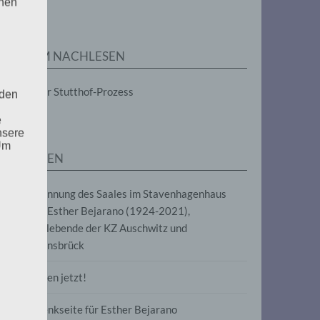
enen
ZUM NACHLESEN
Der Stutthof-Prozess
 den
e
nsere
 Um
SEITEN
Benennung des Saales im Stavenhagenhaus
nach Esther Bejarano (1924-2021),
Überlebende der KZ Auschwitz und
Ravensbrück
Frieden jetzt!
Gedenkseite für Esther Bejarano
uf