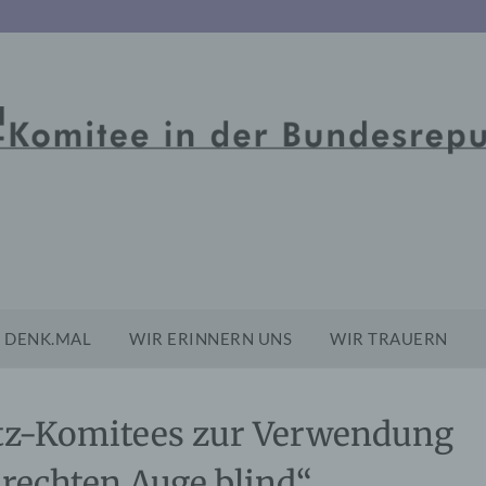
DENK.MAL
WIR ERINNERN UNS
WIR TRAUERN
tz-Komitees zur Verwendung
rechten Auge blind“