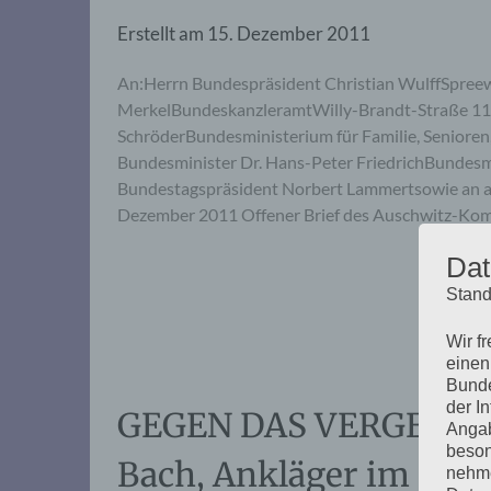
Erstellt am
15. Dezember 2011
An:Herrn Bundespräsident Christian WulffSpreew
MerkelBundeskanzleramtWilly-Brandt-Straße 1105
SchröderBundesministerium für Familie, Seniore
Bundesminister Dr. Hans-Peter FriedrichBundesm
Bundestagspräsident Norbert Lammertsowie an al
Dezember 2011 Offener Brief des Auschwitz-Ko
Dat
Stand
Wir f
einen
Bunde
der I
GEGEN DAS VERGESSEN:
Angab
beson
Bach, Ankläger im Ei
nehme