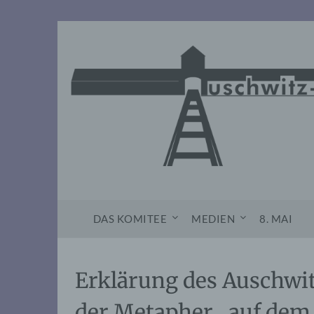
Skip
to
content
DAS KOMITEE
MEDIEN
8. MAI
Erklärung des Auschwi
der Metapher „auf dem 