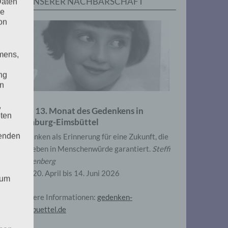
IN UNSERER NACHBARSCHAFT
Daten
he
on
mens,
ng
en
,
Zum 13. Monat des Gedenkens in
eten
Hamburg-Eimsbüttel
henden
Gedenken als Erinnerung für eine Zukunft, die
ein Leben in Menschenwürde garantiert.
Steffi
Wittenberg
Vom 20. April bis 14. Juni 2026
 um
Weitere Informationen:
gedenken-
eimsbuettel.de