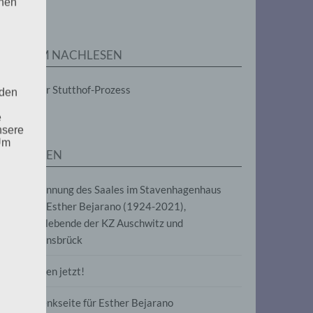
enen
ZUM NACHLESEN
Der Stutthof-Prozess
 den
e
nsere
 Um
SEITEN
Benennung des Saales im Stavenhagenhaus
nach Esther Bejarano (1924-2021),
Überlebende der KZ Auschwitz und
Ravensbrück
Frieden jetzt!
Gedenkseite für Esther Bejarano
uf