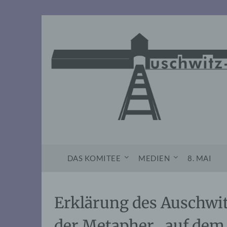
Skip
to
content
DAS KOMITEE
MEDIEN
8. MAI
Erklärung des Auschwi
der Metapher „auf dem 