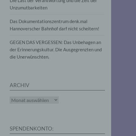
Die Last der Verantwortung und die Zeit der
, die
Unzumutbarkeiten
die
g
die
Das Dokumentationszentrum denk.mal
Hannoverscher Bahnhof darf nicht scheitern!
GEGEN DAS VERGESSEN: Das Unbehagen an
der Erinnerungskultur. Die Ausgegrenzten und
die Unerwünschten.
rter
eitung
ARCHIV
Archiv
e
iehen,
SPENDENKONTO:
tung,