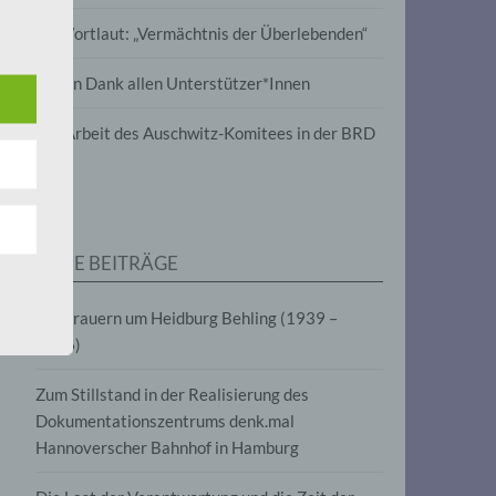
wird
Im Wortlaut: „Vermächtnis der Überlebenden“
m
Vielen Dank allen Unterstützer*Innen
line-
en,
Zur Arbeit des Auschwitz-Komitees in der BRD
tät
e.V.
NEUE BEITRÄGE
für
Wir trauern um Heidburg Behling (1939 –
2026)
Zum Stillstand in der Realisierung des
Dokumentationszentrums denk.mal
Hannoverscher Bahnhof in Hamburg
fahren
eben,