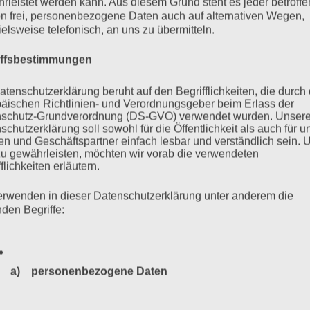
rleistet werden kann. Aus diesem Grund steht es jeder betroff
 es mehr als 6000 Neonazis aus dem In- und Ausland, über
n frei, personenbezogene Daten auch auf alternativen Wegen,
er…
ielsweise telefonisch, an uns zu übermitteln.
iffsbestimmungen
mehr ...
atenschutzerklärung beruht auf den Begrifflichkeiten, die durch
äischen Richtlinien- und Verordnungsgeber beim Erlass der
schutz-Grundverordnung (DS-GVO) verwendet wurden. Unser
schutzerklärung soll sowohl für die Öffentlichkeit als auch für u
n und Geschäftspartner einfach lesbar und verständlich sein.
Zurück
1
…
32
33
34
35
zu gewährleisten, möchten wir vorab die verwendeten
flichkeiten erläutern.
erwenden in dieser Datenschutzerklärung unter anderem die
nden Begriffe:
a) personenbezogene Daten
Personenbezogene Daten sind alle Informationen, die sich a