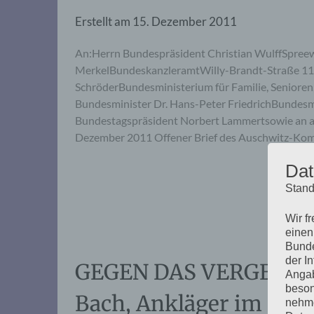
Erstellt am
15. Dezember 2011
An:Herrn Bundespräsident Christian WulffSpreew
MerkelBundeskanzleramtWilly-Brandt-Straße 1105
SchröderBundesministerium für Familie, Seniore
Bundesminister Dr. Hans-Peter FriedrichBundesm
Bundestagspräsident Norbert Lammertsowie an al
Dezember 2011 Offener Brief des Auschwitz-Ko
Dat
Stand
Wir f
einen
Bunde
der I
GEGEN DAS VERGESSEN:
Angab
beson
Bach, Ankläger im Ei
nehme