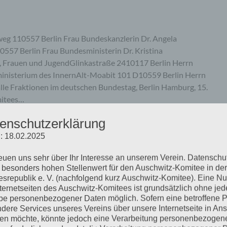
eg 110557 Berlin Frau Bundeskanzlerin Dr. Angela
57 Berlin Frau Bundesministerin Dr. Kristina
n, Frauen und JugendGlinkastraße 2410117 Berlin Herrn
inisterium des InnernAlt-Moabit 101 D10559 Berlin Herrn
le Fraktionen im deutschen Bundestag, Berlin Hamburg, 15.
mitees…
enschutzerklärung
mehr ...
: 18.02.2025
reuen uns sehr über Ihr Interesse an unserem Verein. Datenschu
 besonders hohen Stellenwert für den Auschwitz-Komitee in der
srepublik e. V. (nachfolgend kurz Auschwitz-Komitee). Eine N
nternetseiten des Auschwitz-Komitees ist grundsätzlich ohne jed
 »Der Ankläger. Mit Gabriel
e personenbezogener Daten möglich. Sofern eine betroffene 
dere Services unseres Vereins über unsere Internetseite in An
chmann-Prozess«
n möchte, könnte jedoch eine Verarbeitung personenbezogen