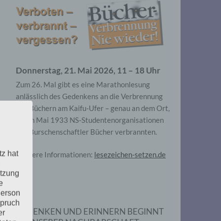
Donnerstag, 21. Mai 2026, 11 – 18 Uhr
Zum 26. Mal gibt es eine Marathonlesung
anlässlich des Gedenkens an die Verbrennung
von Büchern am Kaifu-Ufer – genau an dem Ort,
wo im Mai 1933 NS-Studentenorganisationen
und Burschenschaftler Bücher verbrannten.
tz hat
Weitere Informationen:
lesezeichen-setzen.de
utzung
e
Person
spruch
GEDENKEN UND ERINNERN BEGINNT
er