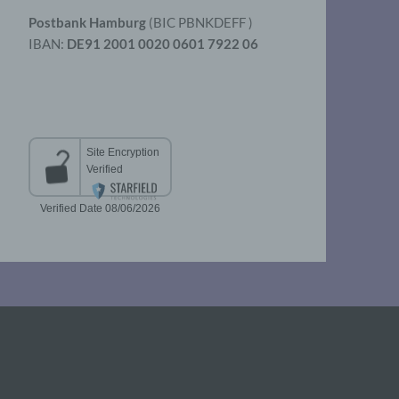
Postbank Hamburg
(BIC PBNKDEFF )
IBAN:
DE91 2001 0020 0601 7922 06
aten
er
t
chen
 die