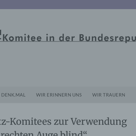
DENK.MAL
WIR ERINNERN UNS
WIR TRAUERN
tz-Komitees zur Verwendung
rechten Auge blind“