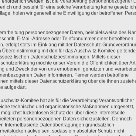
 erforderlich werden. Ist die Verarbeitung personenbezogener 
derlich und besteht für eine solche Verarbeitung keine gesetzlic
lage, holen wir generell eine Einwilligung der betroffenen Pers
slich der Befreiung des Konzentrationslagers Auschwitz durch
Mit Gabriel Bach, Ankläger im Eichmann-Prozess (im
erarbeitung personenbezogener Daten, beispielsweise des Na
nschrift, E-Mail-Adresse oder Telefonnummer einer betroffenen
 (nur zum Anhören)
n, erfolgt stets im Einklang mit der Datenschutz-Grundverordnu
n Übereinstimmung mit den für das Auschwitz-Komitee geltend
sspezifischen Datenschutzbestimmungen. Mittels dieser
mehr ...
schutzerklärung möchte unser Verein die Öffentlichkeit über Art
g und Zweck der von uns erhobenen, genutzten und verarbeit
nenbezogenen Daten informieren. Ferner werden betroffene
nen mittels dieser Datenschutzerklärung über die ihnen zuste
e aufgeklärt.
 war Auschwitz.
uschwitz-Komitee hat als für die Verarbeitung Verantwortlicher
eiche technische und organisatorische Maßnahmen umgesetzt,
 möglichst lückenlosen Schutz der über diese Internetseite
beiteten personenbezogenen Daten sicherzustellen. Dennoch
n Internetbasierte Datenübertragungen grundsätzlich
ar 2010 Gemeinsam Alt- und Neonazis am 13. Februar 2010 in
rheitslücken aufweisen, sodass ein absoluter Schutz nicht
 ist Dresden regelmäßiger „Gastgeber“ des größten