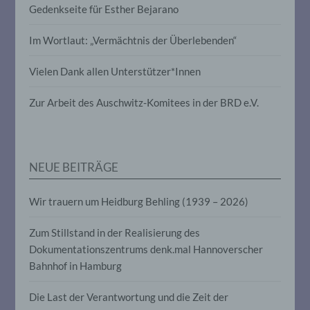
Verknüpfung, die Einschränkung, das
Gedenkseite für Esther Bejarano
Löschen oder die Vernichtung.
Im Wortlaut: „Vermächtnis der Überlebenden“
d) Einschränkung der Verarbeitung
Vielen Dank allen Unterstützer*Innen
Einschränkung der Verarbeitung ist die
Zur Arbeit des Auschwitz-Komitees in der BRD e.V.
Markierung gespeicherter
personenbezogener Daten mit dem Ziel,
ihre künftige Verarbeitung einzuschränken.
NEUE BEITRÄGE
e) Profiling
Wir trauern um Heidburg Behling (1939 – 2026)
Profiling ist jede Art der automatisierten
Verarbeitung personenbezogener Daten,
Zum Stillstand in der Realisierung des
die darin besteht, dass diese
personenbezogenen Daten verwendet
Dokumentationszentrums denk.mal Hannoverscher
werden, um bestimmte persönliche
Bahnhof in Hamburg
Aspekte, die sich auf eine natürliche
Person beziehen, zu bewerten,
Die Last der Verantwortung und die Zeit der
insbesondere, um Aspekte bezüglich
Arbeitsleistung, wirtschaftlicher Lage,