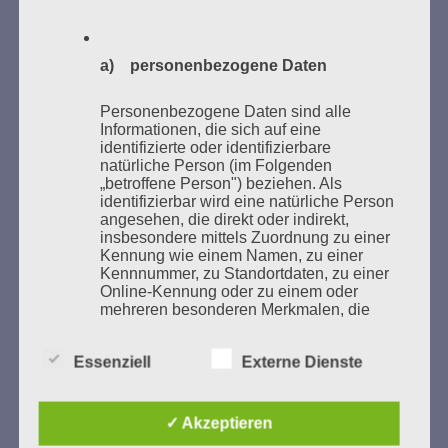
a) personenbezogene Daten
GEDENKEN UND ERINNERN BEGINNT IN
UNSERER NACHBARSCHAFT
Personenbezogene Daten sind alle
Informationen, die sich auf eine
identifizierte oder identifizierbare
natürliche Person (im Folgenden
„betroffene Person") beziehen. Als
identifizierbar wird eine natürliche Person
angesehen, die direkt oder indirekt,
insbesondere mittels Zuordnung zu einer
Kennung wie einem Namen, zu einer
Kennnummer, zu Standortdaten, zu einer
Online-Kennung oder zu einem oder
mehreren besonderen Merkmalen, die
Zum 13. Monat des Gedenkens in Hamburg-
Ausdruck der physischen,
Eimsbüttel
physiologischen, genetischen,
Essenziell
Externe Dienste
psychischen, wirtschaftlichen, kulturellen
Gedenken als Erinnerung für eine Zukunft, die ein
oder sozialen Identität dieser natürlichen
Leben in Menschenwürde garantiert.
Steffi Wittenberg
Person sind, identifiziert werden kann.
Vom 20. April bis 14. Juni 2026
✓ Akzeptieren