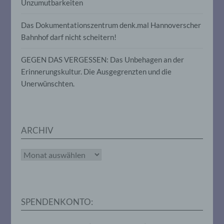
Unzumutbarkeiten
Gesundheit, persönlicher Vorlieben,
Interessen, Zuverlässigkeit, Verhalten,
Das Dokumentationszentrum denk.mal Hannoverscher
Aufenthaltsort oder Ortswechsel dieser
natürlichen Person zu analysieren oder
Bahnhof darf nicht scheitern!
vorherzusagen.
GEGEN DAS VERGESSEN: Das Unbehagen an der
Erinnerungskultur. Die Ausgegrenzten und die
f) Pseudonymisierung
Unerwünschten.
Pseudonymisierung ist die Verarbeitung
personenbezogener Daten in einer Weise,
auf welche die personenbezogenen Daten
ohne Hinzuziehung zusätzlicher
ARCHIV
Informationen nicht mehr einer
spezifischen betroffenen Person
zugeordnet werden können, sofern diese
Archiv
zusätzlichen Informationen gesondert
aufbewahrt werden und technischen und
organisatorischen Maßnahmen
unterliegen, die gewährleisten, dass die
personenbezogenen Daten nicht einer
SPENDENKONTO:
identifizierten oder identifizierbaren
natürlichen Person zugewiesen werden.