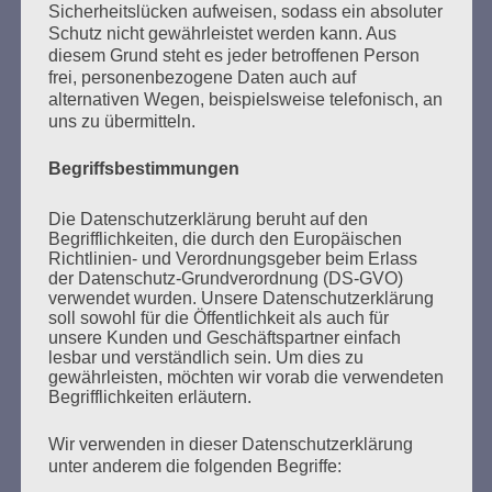
Sicherheitslücken aufweisen, sodass ein absoluter
Schutz nicht gewährleistet werden kann. Aus
MARATHONLESUNG AUS DEN
diesem Grund steht es jeder betroffenen Person
VERBRANNTEN BÜCHERN
frei, personenbezogene Daten auch auf
alternativen Wegen, beispielsweise telefonisch, an
uns zu übermitteln.
Begriffsbestimmungen
Die Datenschutzerklärung beruht auf den
Begrifflichkeiten, die durch den Europäischen
Richtlinien- und Verordnungsgeber beim Erlass
Donnerstag, 21. Mai 2026, 11 – 18 Uhr
der Datenschutz-Grundverordnung (DS-GVO)
Zum 26. Mal gibt es eine Marathonlesung anlässlich
verwendet wurden. Unsere Datenschutzerklärung
soll sowohl für die Öffentlichkeit als auch für
des Gedenkens an die Verbrennung von Büchern am
unsere Kunden und Geschäftspartner einfach
Kaifu-Ufer – genau an dem Ort, wo im Mai 1933 NS-
lesbar und verständlich sein. Um dies zu
Studentenorganisationen und Burschenschaftler
gewährleisten, möchten wir vorab die verwendeten
Begrifflichkeiten erläutern.
Bücher verbrannten.
Wir verwenden in dieser Datenschutzerklärung
Weitere Informationen:
lesezeichen-setzen.de
unter anderem die folgenden Begriffe: