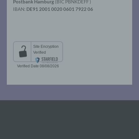
Postbank Hamburg
(BIC PBNKDEFF )
IBAN:
DE91 2001 0020 0601 7922 06
g) Verantwortlicher oder für die
Verarbeitung Verantwortlicher
Verantwortlicher oder für die Verarbeitung
Verantwortlicher ist die natürliche oder
juristische Person, Behörde, Einrichtung
oder andere Stelle, die allein oder
gemeinsam mit anderen über die Zwecke
und Mittel der Verarbeitung von
personenbezogenen Daten entscheidet.
Sind die Zwecke und Mittel dieser
Verarbeitung durch das Unionsrecht oder
das Recht der Mitgliedstaaten vorgegeben,
so kann der Verantwortliche
beziehungsweise können die bestimmten
Kriterien seiner Benennung nach dem
Unionsrecht oder dem Recht der
Mitgliedstaaten vorgesehen werden.
h) Auftragsverarbeiter