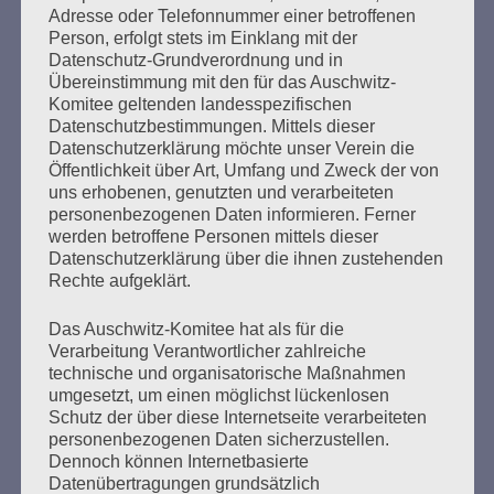
Adresse oder Telefonnummer einer betroffenen
Person, erfolgt stets im Einklang mit der
Datenschutz-Grundverordnung und in
Ich habe versprochen:
Übereinstimmung mit den für das Auschwitz-
Ich werde mein ganzes Leben dafür kämpfen, dass
Komitee geltenden landesspezifischen
es keine Faschisten, keine Nazis mehr gibt.
Datenschutzbestimmungen. Mittels dieser
Nirgendwo.
Datenschutzerklärung möchte unser Verein die
Öffentlichkeit über Art, Umfang und Zweck der von
Esther Bejarano
uns erhobenen, genutzten und verarbeiteten
personenbezogenen Daten informieren. Ferner
werden betroffene Personen mittels dieser
Datenschutzerklärung über die ihnen zustehenden
Rechte aufgeklärt.
Das Auschwitz-Komitee hat als für die
Verarbeitung Verantwortlicher zahlreiche
technische und organisatorische Maßnahmen
SUCHEN
umgesetzt, um einen möglichst lückenlosen
NACH:
Schutz der über diese Internetseite verarbeiteten
personenbezogenen Daten sicherzustellen.
Dennoch können Internetbasierte
Datenübertragungen grundsätzlich