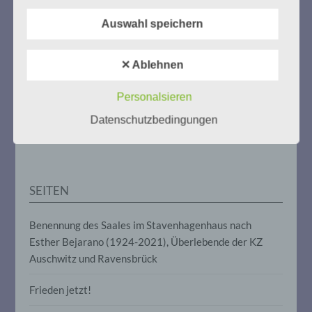
Weitere Informationen:
gedenken-eimsbuettel.de
b) betroffene Person
Auswahl speichern
Betroffene Person ist jede identifizierte
oder identifizierbare natürliche Person,
✕ Ablehnen
deren personenbezogene Daten von dem
für die Verarbeitung Verantwortlichen
ZUM NACHLESEN
verarbeitet werden.
Personalsieren
Datenschutzbedingungen
Der Stutthof-Prozess
c) Verarbeitung
Verarbeitung ist jeder mit oder ohne Hilfe
automatisierter Verfahren ausgeführte
SEITEN
Vorgang oder jede solche Vorgangsreihe
im Zusammenhang mit
personenbezogenen Daten wie das
Benennung des Saales im Stavenhagenhaus nach
Erheben, das Erfassen, die Organisation,
Esther Bejarano (1924-2021), Überlebende der KZ
das Ordnen, die Speicherung, die
Anpassung oder Veränderung, das
Auschwitz und Ravensbrück
Auslesen, das Abfragen, die Verwendung,
die Offenlegung durch Übermittlung,
Frieden jetzt!
Verbreitung oder eine andere Form der
Bereitstellung, den Abgleich oder die