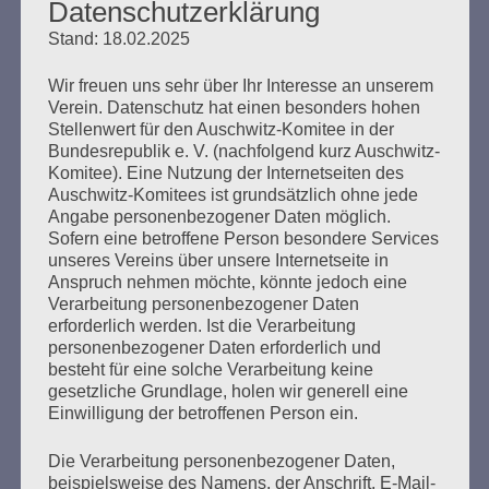
Datenschutzerklärung
Erstellt am
13. Februar 2010
Stand: 18.02.2025
Wir freuen uns sehr über Ihr Interesse an unserem
Erklärung des Auschwitz-Komitees zum 13. Februar
Verein. Datenschutz hat einen besonders hohen
2010 Gemeinsam Alt- und Neonazis am 13. Februar
Stellenwert für den Auschwitz-Komitee in der
2010 in Dresden stoppen. Dresden, 13. Februar. Seit
Bundesrepublik e. V. (nachfolgend kurz Auschwitz-
1998 ist Dresden regelmäßiger „Gastgeber“ des größten
Komitee). Eine Nutzung der Internetseiten des
europaweiten Naziaufmarschs. Im Jahr 2009 waren es
Auschwitz-Komitees ist grundsätzlich ohne jede
mehr als 6000 Neonazis aus dem In- und Ausland, über
Angabe personenbezogener Daten möglich.
Jahre haben sie sich in Dresden mehr oder weniger…
Sofern eine betroffene Person besondere Services
unseres Vereins über unsere Internetseite in
Anspruch nehmen möchte, könnte jedoch eine
mehr ...
Verarbeitung personenbezogener Daten
erforderlich werden. Ist die Verarbeitung
personenbezogener Daten erforderlich und
besteht für eine solche Verarbeitung keine
gesetzliche Grundlage, holen wir generell eine
Seitennummerierung
Zurück
35
Einwilligung der betroffenen Person ein.
der
Die Verarbeitung personenbezogener Daten,
Beiträge
beispielsweise des Namens, der Anschrift, E-Mail-