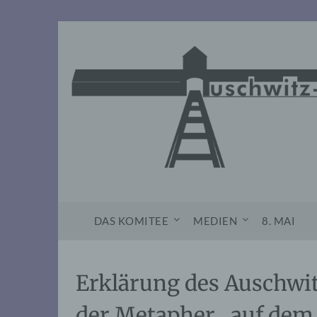
Skip
to
content
DAS KOMITEE
MEDIEN
8. MAI
Erklärung des Auschwi
der Metapher „auf dem 