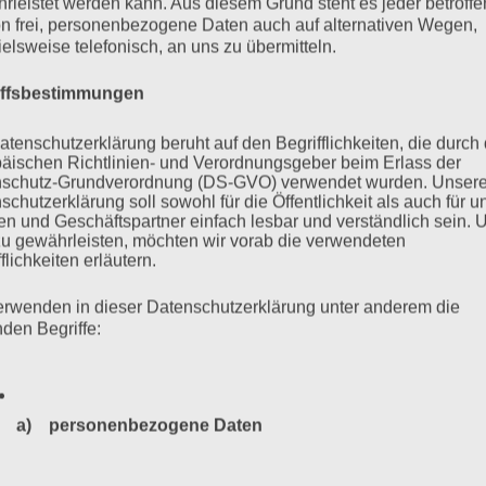
rleistet werden kann. Aus diesem Grund steht es jeder betroff
 es mehr als 6000 Neonazis aus dem In- und Ausland, über
n frei, personenbezogene Daten auch auf alternativen Wegen,
er…
ielsweise telefonisch, an uns zu übermitteln.
iffsbestimmungen
mehr ...
atenschutzerklärung beruht auf den Begrifflichkeiten, die durch
äischen Richtlinien- und Verordnungsgeber beim Erlass der
schutz-Grundverordnung (DS-GVO) verwendet wurden. Unser
schutzerklärung soll sowohl für die Öffentlichkeit als auch für u
n und Geschäftspartner einfach lesbar und verständlich sein.
Zurück
1
…
32
33
34
35
zu gewährleisten, möchten wir vorab die verwendeten
flichkeiten erläutern.
erwenden in dieser Datenschutzerklärung unter anderem die
nden Begriffe:
a) personenbezogene Daten
Personenbezogene Daten sind alle Informationen, die sich a