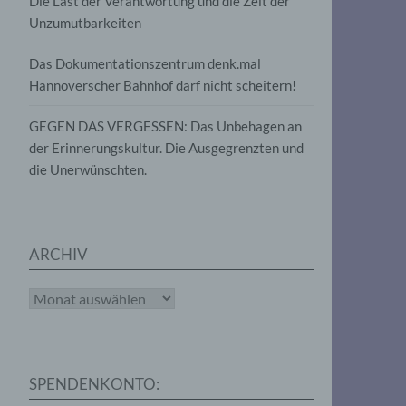
Die Last der Verantwortung und die Zeit der
, die
Unzumutbarkeiten
die
g
die
Das Dokumentationszentrum denk.mal
Hannoverscher Bahnhof darf nicht scheitern!
GEGEN DAS VERGESSEN: Das Unbehagen an
der Erinnerungskultur. Die Ausgegrenzten und
die Unerwünschten.
rter
eitung
ARCHIV
Archiv
e
iehen,
SPENDENKONTO:
tung,