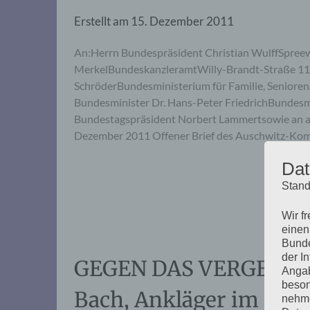
Erstellt am
15. Dezember 2011
An:Herrn Bundespräsident Christian WulffSpreew
MerkelBundeskanzleramtWilly-Brandt-Straße 1105
SchröderBundesministerium für Familie, Seniore
Bundesminister Dr. Hans-Peter FriedrichBundesm
Bundestagspräsident Norbert Lammertsowie an al
Dezember 2011 Offener Brief des Auschwitz-Ko
Dat
Stand
Wir f
einen
Bunde
der I
GEGEN DAS VERGESSEN:
Angab
beson
Bach, Ankläger im Ei
nehme