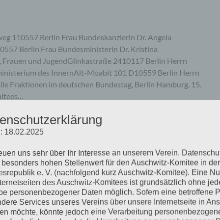
eg 110557 Berlin Frau Bundeskanzlerin Dr. Angela
57 Berlin Frau Bundesministerin Dr. Kristina
n, Frauen und JugendGlinkastraße 2410117 Berlin Herrn
inisterium des InnernAlt-Moabit 101 D10559 Berlin Herrn
le Fraktionen im deutschen Bundestag, Berlin Hamburg, 15.
mitees…
enschutzerklärung
mehr ...
: 18.02.2025
reuen uns sehr über Ihr Interesse an unserem Verein. Datenschu
 besonders hohen Stellenwert für den Auschwitz-Komitee in der
srepublik e. V. (nachfolgend kurz Auschwitz-Komitee). Eine N
nternetseiten des Auschwitz-Komitees ist grundsätzlich ohne jed
 »Der Ankläger. Mit Gabriel
e personenbezogener Daten möglich. Sofern eine betroffene 
dere Services unseres Vereins über unsere Internetseite in An
chmann-Prozess«
n möchte, könnte jedoch eine Verarbeitung personenbezogen