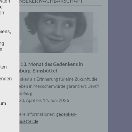
IN UNSERER NACHBARSCHAFT
Daten
he
on
mens,
ng
en
,
Zum 13. Monat des Gedenkens in
eten
Hamburg-Eimsbüttel
henden
Gedenken als Erinnerung für eine Zukunft, die
ein Leben in Menschenwürde garantiert.
Steffi
Wittenberg
Vom 20. April bis 14. Juni 2026
 um
Weitere Informationen:
gedenken-
eimsbuettel.de