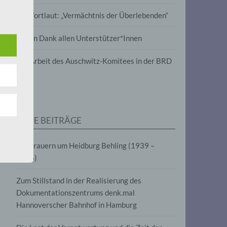
wird
Im Wortlaut: „Vermächtnis der Überlebenden“
m
Vielen Dank allen Unterstützer*Innen
line-
en,
Zur Arbeit des Auschwitz-Komitees in der BRD
tät
e.V.
NEUE BEITRÄGE
für
Wir trauern um Heidburg Behling (1939 –
2026)
Zum Stillstand in der Realisierung des
Dokumentationszentrums denk.mal
Hannoverscher Bahnhof in Hamburg
fahren
eben,