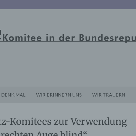
DENK.MAL
WIR ERINNERN UNS
WIR TRAUERN
tz-Komitees zur Verwendung
rechten Auge blind“