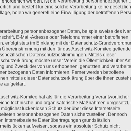
 erforderlich werden. Ist die Verarbeitung personenbezogener 
derlich und besteht für eine solche Verarbeitung keine gesetzlic
lage, holen wir generell eine Einwilligung der betroffenen Pers
slich der Befreiung des Konzentrationslagers Auschwitz durch
Mit Gabriel Bach, Ankläger im Eichmann-Prozess (im
erarbeitung personenbezogener Daten, beispielsweise des Na
nschrift, E-Mail-Adresse oder Telefonnummer einer betroffenen
 (nur zum Anhören)
n, erfolgt stets im Einklang mit der Datenschutz-Grundverordnu
n Übereinstimmung mit den für das Auschwitz-Komitee geltend
sspezifischen Datenschutzbestimmungen. Mittels dieser
mehr ...
schutzerklärung möchte unser Verein die Öffentlichkeit über Art
g und Zweck der von uns erhobenen, genutzten und verarbeit
nenbezogenen Daten informieren. Ferner werden betroffene
nen mittels dieser Datenschutzerklärung über die ihnen zuste
e aufgeklärt.
 war Auschwitz.
uschwitz-Komitee hat als für die Verarbeitung Verantwortlicher
eiche technische und organisatorische Maßnahmen umgesetzt,
 möglichst lückenlosen Schutz der über diese Internetseite
beiteten personenbezogenen Daten sicherzustellen. Dennoch
n Internetbasierte Datenübertragungen grundsätzlich
ar 2010 Gemeinsam Alt- und Neonazis am 13. Februar 2010 in
rheitslücken aufweisen, sodass ein absoluter Schutz nicht
 ist Dresden regelmäßiger „Gastgeber“ des größten