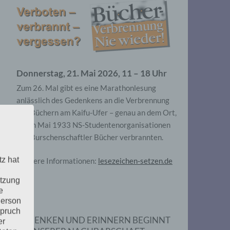
Donnerstag, 21. Mai 2026, 11 – 18 Uhr
Zum 26. Mal gibt es eine Marathonlesung
anlässlich des Gedenkens an die Verbrennung
von Büchern am Kaifu-Ufer – genau an dem Ort,
wo im Mai 1933 NS-Studentenorganisationen
und Burschenschaftler Bücher verbrannten.
tz hat
Weitere Informationen:
lesezeichen-setzen.de
utzung
e
Person
spruch
GEDENKEN UND ERINNERN BEGINNT
er