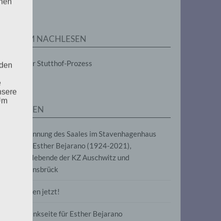
enen
ZUM NACHLESEN
Der Stutthof-Prozess
 den
e
nsere
 Um
SEITEN
Benennung des Saales im Stavenhagenhaus
nach Esther Bejarano (1924-2021),
Überlebende der KZ Auschwitz und
Ravensbrück
Frieden jetzt!
Gedenkseite für Esther Bejarano
uf