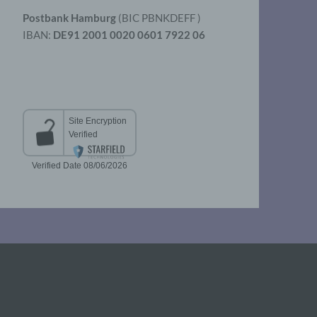
Postbank Hamburg
(BIC PBNKDEFF )
IBAN:
DE91 2001 0020 0601 7922 06
aten
er
t
chen
 die