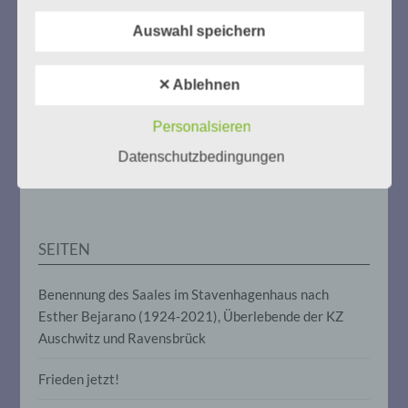
Weitere Informationen:
gedenken-eimsbuettel.de
b) betroffene Person
Auswahl speichern
Betroffene Person ist jede identifizierte
oder identifizierbare natürliche Person,
✕ Ablehnen
deren personenbezogene Daten von dem
für die Verarbeitung Verantwortlichen
ZUM NACHLESEN
verarbeitet werden.
Personalsieren
Datenschutzbedingungen
Der Stutthof-Prozess
c) Verarbeitung
Verarbeitung ist jeder mit oder ohne Hilfe
automatisierter Verfahren ausgeführte
SEITEN
Vorgang oder jede solche Vorgangsreihe
im Zusammenhang mit
personenbezogenen Daten wie das
Benennung des Saales im Stavenhagenhaus nach
Erheben, das Erfassen, die Organisation,
Esther Bejarano (1924-2021), Überlebende der KZ
das Ordnen, die Speicherung, die
Anpassung oder Veränderung, das
Auschwitz und Ravensbrück
Auslesen, das Abfragen, die Verwendung,
die Offenlegung durch Übermittlung,
Frieden jetzt!
Verbreitung oder eine andere Form der
Bereitstellung, den Abgleich oder die