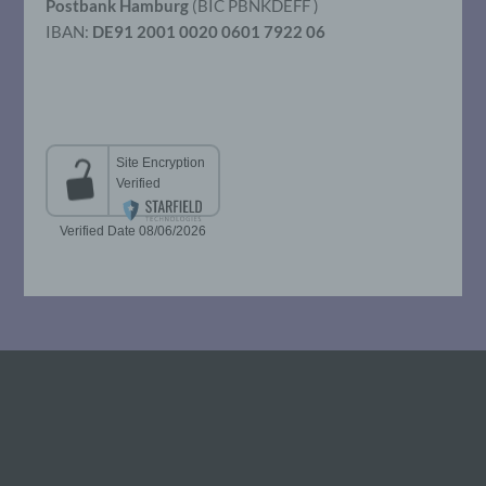
Postbank Hamburg
(BIC PBNKDEFF )
IBAN:
DE91 2001 0020 0601 7922 06
g) Verantwortlicher oder für die
Verarbeitung Verantwortlicher
Verantwortlicher oder für die Verarbeitung
Verantwortlicher ist die natürliche oder
juristische Person, Behörde, Einrichtung
oder andere Stelle, die allein oder
gemeinsam mit anderen über die Zwecke
und Mittel der Verarbeitung von
personenbezogenen Daten entscheidet.
Sind die Zwecke und Mittel dieser
Verarbeitung durch das Unionsrecht oder
das Recht der Mitgliedstaaten vorgegeben,
so kann der Verantwortliche
beziehungsweise können die bestimmten
Kriterien seiner Benennung nach dem
Unionsrecht oder dem Recht der
Mitgliedstaaten vorgesehen werden.
h) Auftragsverarbeiter