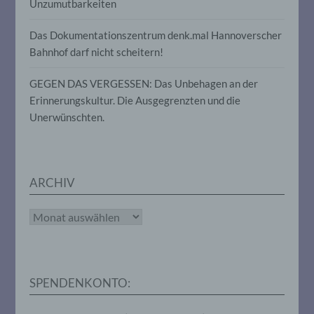
Unzumutbarkeiten
Gesundheit, persönlicher Vorlieben,
Interessen, Zuverlässigkeit, Verhalten,
Das Dokumentationszentrum denk.mal Hannoverscher
Aufenthaltsort oder Ortswechsel dieser
natürlichen Person zu analysieren oder
Bahnhof darf nicht scheitern!
vorherzusagen.
GEGEN DAS VERGESSEN: Das Unbehagen an der
Erinnerungskultur. Die Ausgegrenzten und die
f) Pseudonymisierung
Unerwünschten.
Pseudonymisierung ist die Verarbeitung
personenbezogener Daten in einer Weise,
auf welche die personenbezogenen Daten
ohne Hinzuziehung zusätzlicher
ARCHIV
Informationen nicht mehr einer
spezifischen betroffenen Person
zugeordnet werden können, sofern diese
Archiv
zusätzlichen Informationen gesondert
aufbewahrt werden und technischen und
organisatorischen Maßnahmen
unterliegen, die gewährleisten, dass die
personenbezogenen Daten nicht einer
SPENDENKONTO:
identifizierten oder identifizierbaren
natürlichen Person zugewiesen werden.