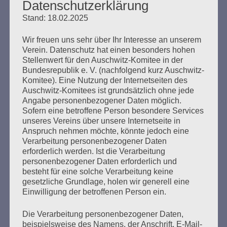
Datenschutzerklärung
Erstellt am
13. Februar 2010
Stand: 18.02.2025
Wir freuen uns sehr über Ihr Interesse an unserem
Erklärung des Auschwitz-Komitees zum 13. Februar
Verein. Datenschutz hat einen besonders hohen
2010 Gemeinsam Alt- und Neonazis am 13. Februar
Stellenwert für den Auschwitz-Komitee in der
2010 in Dresden stoppen. Dresden, 13. Februar. Seit
Bundesrepublik e. V. (nachfolgend kurz Auschwitz-
1998 ist Dresden regelmäßiger „Gastgeber“ des größten
Komitee). Eine Nutzung der Internetseiten des
europaweiten Naziaufmarschs. Im Jahr 2009 waren es
Auschwitz-Komitees ist grundsätzlich ohne jede
mehr als 6000 Neonazis aus dem In- und Ausland, über
Angabe personenbezogener Daten möglich.
Jahre haben sie sich in Dresden mehr oder weniger…
Sofern eine betroffene Person besondere Services
unseres Vereins über unsere Internetseite in
Anspruch nehmen möchte, könnte jedoch eine
mehr ...
Verarbeitung personenbezogener Daten
erforderlich werden. Ist die Verarbeitung
personenbezogener Daten erforderlich und
besteht für eine solche Verarbeitung keine
gesetzliche Grundlage, holen wir generell eine
Seitennummerierung
Zurück
35
Einwilligung der betroffenen Person ein.
der
Die Verarbeitung personenbezogener Daten,
Beiträge
beispielsweise des Namens, der Anschrift, E-Mail-