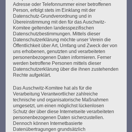
Adresse oder Telefonnummer einer betroffenen
Person, erfolgt stets im Einklang mit der
Datenschutz-Grundverordnung und in
Ich kann mir nichts Schlimmeres vorstellen, als dass
Übereinstimmung mit den für das Auschwitz-
die Erfahrung meiner Generation in Vergessenheit
Komitee geltenden landesspezifischen
gerät. Dann wären alle Opfer des Faschismus und
Datenschutzbestimmungen. Mittels dieser
des Krieges, alles, was wir erlitten haben, umsonst
Datenschutzerklärung möchte unser Verein die
gewesen. Aber ihr seid da. Wir bauen auf euch. Ich
Öffentlichkeit über Art, Umfang und Zweck der von
vertraue euch, liebe Freundinnen und Freunde! Eine
uns erhobenen, genutzten und verarbeiteten
personenbezogenen Daten informieren. Ferner
bessere Welt ist möglich.
werden betroffene Personen mittels dieser
Esther Bejarano - 6. September 2019
Datenschutzerklärung über die ihnen zustehenden
Rechte aufgeklärt.
Das Auschwitz-Komitee hat als für die
Verarbeitung Verantwortlicher zahlreiche
technische und organisatorische Maßnahmen
SUCHEN
umgesetzt, um einen möglichst lückenlosen
NACH:
Schutz der über diese Internetseite verarbeiteten
personenbezogenen Daten sicherzustellen.
Dennoch können Internetbasierte
Datenübertragungen grundsätzlich