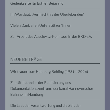
Verknüpfung, die Einschränkung, das
Gedenkseite für Esther Bejarano
Löschen oder die Vernichtung.
Im Wortlaut: „Vermächtnis der Überlebenden“
d) Einschränkung der Verarbeitung
Vielen Dank allen Unterstützer*Innen
Einschränkung der Verarbeitung ist die
Zur Arbeit des Auschwitz-Komitees in der BRD e.V.
Markierung gespeicherter
personenbezogener Daten mit dem Ziel,
ihre künftige Verarbeitung einzuschränken.
NEUE BEITRÄGE
e) Profiling
Wir trauern um Heidburg Behling (1939 – 2026)
Profiling ist jede Art der automatisierten
Verarbeitung personenbezogener Daten,
Zum Stillstand in der Realisierung des
die darin besteht, dass diese
personenbezogenen Daten verwendet
Dokumentationszentrums denk.mal Hannoverscher
werden, um bestimmte persönliche
Bahnhof in Hamburg
Aspekte, die sich auf eine natürliche
Person beziehen, zu bewerten,
Die Last der Verantwortung und die Zeit der
insbesondere, um Aspekte bezüglich
Arbeitsleistung, wirtschaftlicher Lage,