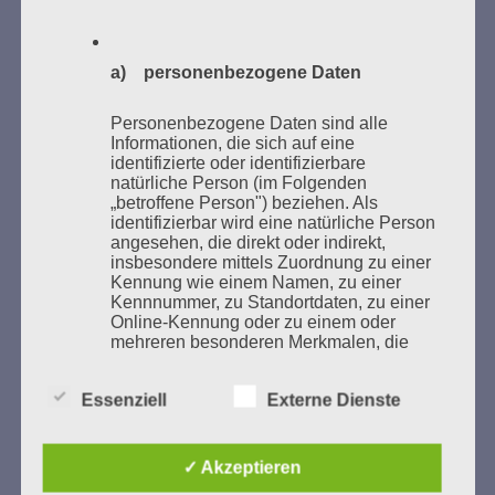
a) personenbezogene Daten
GEDENKEN UND ERINNERN BEGINNT IN
UNSERER NACHBARSCHAFT
Personenbezogene Daten sind alle
Informationen, die sich auf eine
identifizierte oder identifizierbare
natürliche Person (im Folgenden
„betroffene Person") beziehen. Als
identifizierbar wird eine natürliche Person
angesehen, die direkt oder indirekt,
insbesondere mittels Zuordnung zu einer
Kennung wie einem Namen, zu einer
Kennnummer, zu Standortdaten, zu einer
Online-Kennung oder zu einem oder
mehreren besonderen Merkmalen, die
Zum 13. Monat des Gedenkens in Hamburg-
Ausdruck der physischen,
Eimsbüttel
physiologischen, genetischen,
Essenziell
Externe Dienste
psychischen, wirtschaftlichen, kulturellen
Gedenken als Erinnerung für eine Zukunft, die ein
oder sozialen Identität dieser natürlichen
Leben in Menschenwürde garantiert.
Steffi Wittenberg
Person sind, identifiziert werden kann.
Vom 20. April bis 14. Juni 2026
✓ Akzeptieren