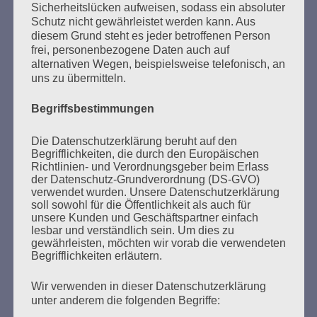
Sicherheitslücken aufweisen, sodass ein absoluter
Schutz nicht gewährleistet werden kann. Aus
MARATHONLESUNG AUS DEN
diesem Grund steht es jeder betroffenen Person
VERBRANNTEN BÜCHERN
frei, personenbezogene Daten auch auf
alternativen Wegen, beispielsweise telefonisch, an
uns zu übermitteln.
Begriffsbestimmungen
Die Datenschutzerklärung beruht auf den
Begrifflichkeiten, die durch den Europäischen
Richtlinien- und Verordnungsgeber beim Erlass
Donnerstag, 21. Mai 2026, 11 – 18 Uhr
der Datenschutz-Grundverordnung (DS-GVO)
Zum 26. Mal gibt es eine Marathonlesung anlässlich
verwendet wurden. Unsere Datenschutzerklärung
soll sowohl für die Öffentlichkeit als auch für
des Gedenkens an die Verbrennung von Büchern am
unsere Kunden und Geschäftspartner einfach
Kaifu-Ufer – genau an dem Ort, wo im Mai 1933 NS-
lesbar und verständlich sein. Um dies zu
Studentenorganisationen und Burschenschaftler
gewährleisten, möchten wir vorab die verwendeten
Begrifflichkeiten erläutern.
Bücher verbrannten.
Wir verwenden in dieser Datenschutzerklärung
Weitere Informationen:
lesezeichen-setzen.de
unter anderem die folgenden Begriffe: