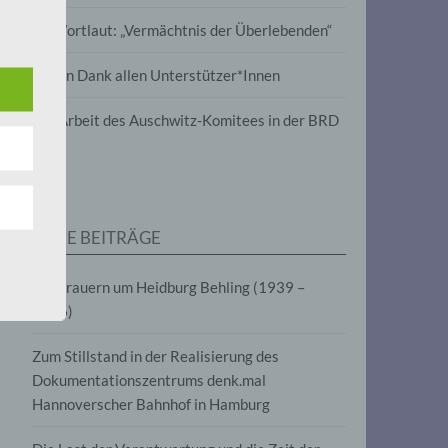
wird
Im Wortlaut: „Vermächtnis der Überlebenden“
m
Vielen Dank allen Unterstützer*Innen
line-
en,
Zur Arbeit des Auschwitz-Komitees in der BRD
tät
e.V.
NEUE BEITRÄGE
für
Wir trauern um Heidburg Behling (1939 –
2026)
Zum Stillstand in der Realisierung des
Dokumentationszentrums denk.mal
Hannoverscher Bahnhof in Hamburg
fahren
eben,