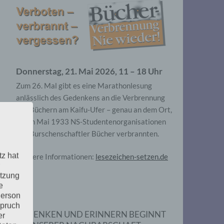
Donnerstag, 21. Mai 2026, 11 – 18 Uhr
Zum 26. Mal gibt es eine Marathonlesung
anlässlich des Gedenkens an die Verbrennung
von Büchern am Kaifu-Ufer – genau an dem Ort,
wo im Mai 1933 NS-Studentenorganisationen
und Burschenschaftler Bücher verbrannten.
tz hat
Weitere Informationen:
lesezeichen-setzen.de
utzung
e
Person
spruch
GEDENKEN UND ERINNERN BEGINNT
er