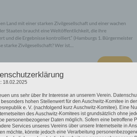
hen Land mit einer starken Zivilgesellschaft und einer wachen
er Staaten braucht eine Weltöffentlichkeit, die ihre
rt und die Ergebnisse kontrolliert.“ (Hamburgs 1. Bürgermeister
se starke Zivilgesellschaft? Wer ist…
mehr ...
enschutzerklärung
: 18.02.2025
reuen uns sehr über Ihr Interesse an unserem Verein. Datenschu
 »Fritz Bauer und die
 besonders hohen Stellenwert für den Auschwitz-Komitee in der
srepublik e. V. (nachfolgend kurz Auschwitz-Komitee). Eine N
nternetseiten des Auschwitz-Komitees ist grundsätzlich ohne jed
e personenbezogener Daten möglich. Sofern eine betroffene 
dere Services unseres Vereins über unsere Internetseite in An
n möchte, könnte jedoch eine Verarbeitung personenbezogen