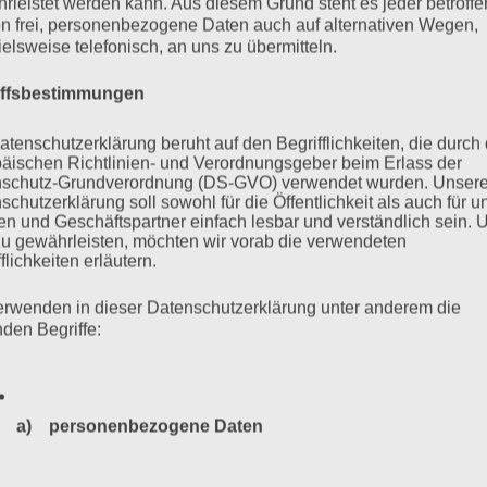
rleistet werden kann. Aus diesem Grund steht es jeder betroff
 dem Auschwitz-Prozess in Lüneburg „Erinnerungen –
n frei, personenbezogene Daten auch auf alternativen Wegen,
. November 2015, 19.30 Uhr, im Hörsaal des FB Sozialökonomie
ielsweise telefonisch, an uns zu übermitteln.
-Park 9 [Campus], 20146 Hamburg. Mit Unterstützung durch
iffsbestimmungen
 durch die Kulturbehörde Hamburg. Bei Bedarf wird in Deutsche
atenschutzerklärung beruht auf den Begrifflichkeiten, die durch
äischen Richtlinien- und Verordnungsgeber beim Erlass der
schutz-Grundverordnung (DS-GVO) verwendet wurden. Unser
mehr ...
schutzerklärung soll sowohl für die Öffentlichkeit als auch für u
n und Geschäftspartner einfach lesbar und verständlich sein.
zu gewährleisten, möchten wir vorab die verwendeten
flichkeiten erläutern.
erwenden in dieser Datenschutzerklärung unter anderem die
ng der Sinti und Roma in der
nden Begriffe:
a) personenbezogene Daten
Personenbezogene Daten sind alle Informationen, die sich a
nzleramtWilly-Brandt-Straße 110557 Berlin 28. Januar 2013