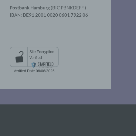
Postbank Hamburg
(BIC PBNKDEFF )
IBAN:
DE91 2001 0020 0601 7922 06
aten
er
t
chen
 die