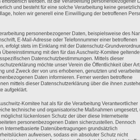
 erforderlich werden. Ist die Verarbeitung personenbezogener 
derlich und besteht für eine solche Verarbeitung keine gesetzlic
slich der Befreiung des Konzentrationslagers Auschwitz durch
lage, holen wir generell eine Einwilligung der betroffenen Pers
bruar 2017, 12 Uhr Polittbüro, Steindamm 45 Fritz Bauer und
ächmit Esther BejaranoVorsitzende des Auschwitz-Komitees
ien Dr. Detlef GarbeDirektor der KZ-Gedenkstätte
erarbeitung personenbezogener Daten, beispielsweise des Na
nschrift, E-Mail-Adresse oder Telefonnummer einer betroffenen
tin in Detmold und…
n, erfolgt stets im Einklang mit der Datenschutz-Grundverordnu
n Übereinstimmung mit den für das Auschwitz-Komitee geltend
sspezifischen Datenschutzbestimmungen. Mittels dieser
mehr ...
schutzerklärung möchte unser Verein die Öffentlichkeit über Art
g und Zweck der von uns erhobenen, genutzten und verarbeit
nenbezogenen Daten informieren. Ferner werden betroffene
nen mittels dieser Datenschutzerklärung über die ihnen zuste
e aufgeklärt.
: Das Auschwitz-Komitee
uschwitz-Komitee hat als für die Verarbeitung Verantwortlicher
eiche technische und organisatorische Maßnahmen umgesetzt,
Pogromnacht 1938
 möglichst lückenlosen Schutz der über diese Internetseite
beiteten personenbezogenen Daten sicherzustellen. Dennoch
n Internetbasierte Datenübertragungen grundsätzlich
rheitslücken aufweisen, sodass ein absoluter Schutz nicht