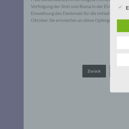
Verfolgung der Sinti und Roma in der EU Sehr gee
E
Einweihung des Denkmals für die imNationalsozia
Oktober. Sie erinnerten an diese Opfergruppe, „die 
Seitennummerierung
Zurück
1
der
Beiträge