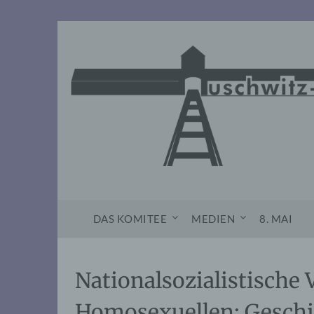
Skip
to
content
DAS KOMITEE
MEDIEN
8. MAI
Nationalsozialistische
Homosexuellen: Geschi