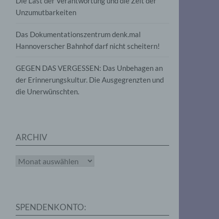
Die Last der Verantwortung und die Zeit der
, die
Unzumutbarkeiten
die
g
die
Das Dokumentationszentrum denk.mal
Hannoverscher Bahnhof darf nicht scheitern!
GEGEN DAS VERGESSEN: Das Unbehagen an
der Erinnerungskultur. Die Ausgegrenzten und
die Unerwünschten.
rter
eitung
ARCHIV
Archiv
e
iehen,
SPENDENKONTO:
tung,