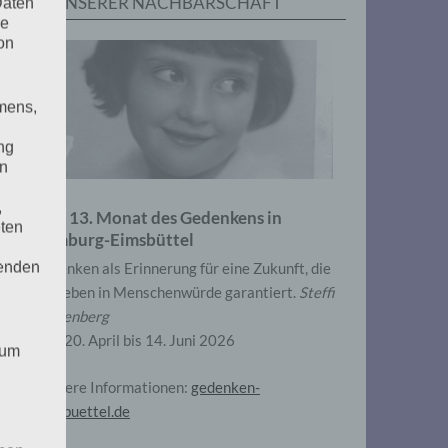
IN UNSERER NACHBARSCHAFT
Daten
he
on
mens,
ng
en
,
Zum 13. Monat des Gedenkens in
eten
Hamburg-Eimsbüttel
henden
Gedenken als Erinnerung für eine Zukunft, die
ein Leben in Menschenwürde garantiert.
Steffi
Wittenberg
Vom 20. April bis 14. Juni 2026
 um
Weitere Informationen:
gedenken-
eimsbuettel.de