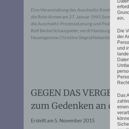
Daten
erfor
Eine Veranstaltung des Auschwitz-Komitees anläs
Grund
die Rote Armee am 27. Januar 1945 Sonntag, 5. Fe
ein.
die Auschwitz-ProzesseLesung und Podiumsgespr
Rolf BeckerSchauspieler, ver.di Hamburg, FB Med
Die V
der A
Neuengamme Christine SiegrotNebenklage-Anwäl
Perso
und i
lande
Daten
Umfan
perso
Perso
Recht
GEGEN DAS VERGESSEN
Das A
zahlr
zum Gedenken an die 
einen
verar
könne
Erstellt am
5. November 2015
Siche