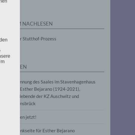
enen
ZUM NACHLESEN
Der Stutthof-Prozess
 den
e
nsere
 Um
SEITEN
Benennung des Saales im Stavenhagenhaus
nach Esther Bejarano (1924-2021),
Überlebende der KZ Auschwitz und
Ravensbrück
Frieden jetzt!
Gedenkseite für Esther Bejarano
uf