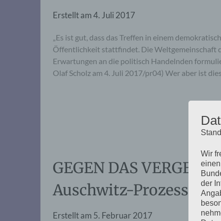
Erstellt am
4. Juli 2017
„Es ist gut, dass das Treffen in einem demokratisc
Öffentlichkeit stattfindet. Die Weltgemeinschaft d
Erwartungen an die politisch Handelnden formulie
Olaf Scholz am 4. Juli 2017/pr04) Wer aber ist die
Dat
Stand
Wir f
GEGEN DAS VERGESSEN:
einen
Bunde
der I
Auschwitz-Prozesse«
Angab
beson
nehme
Erstellt am
5. Februar 2017