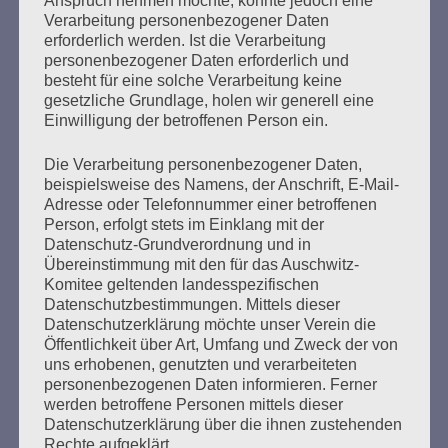
Verarbeitung personenbezogener Daten
Offener Brief: Verfolgung der Sinti
erforderlich werden. Ist die Verarbeitung
und Roma in der EU
personenbezogener Daten erforderlich und
besteht für eine solche Verarbeitung keine
gesetzliche Grundlage, holen wir generell eine
Erstellt am
28. Januar 2013
Einwilligung der betroffenen Person ein.
Frau Bundeskanzlerin Dr. Angela
Die Verarbeitung personenbezogener Daten,
MerkelBundeskanzleramtWilly-Brandt-Straße 110557
beispielsweise des Namens, der Anschrift, E-Mail-
Berlin 28. Januar 2013 Verfolgung der Sinti und Roma in
Adresse oder Telefonnummer einer betroffenen
der EU Sehr geehrte Frau Bundeskanzlerin, wir haben
Person, erfolgt stets im Einklang mit der
Ihnen zugehört bei der Einweihung des Denkmals für die
Datenschutz-Grundverordnung und in
imNationalsozialismus ermordeten Sinti und Roma
Übereinstimmung mit den für das Auschwitz-
Europas in Berlin am 24. Oktober. Sie erinnerten an diese
Komitee geltenden landesspezifischen
Datenschutzbestimmungen. Mittels dieser
Opfergruppe, „die öffentlich viel zu lange viel…
Datenschutzerklärung möchte unser Verein die
Öffentlichkeit über Art, Umfang und Zweck der von
mehr ...
uns erhobenen, genutzten und verarbeiteten
personenbezogenen Daten informieren. Ferner
werden betroffene Personen mittels dieser
Datenschutzerklärung über die ihnen zustehenden
Rechte aufgeklärt.