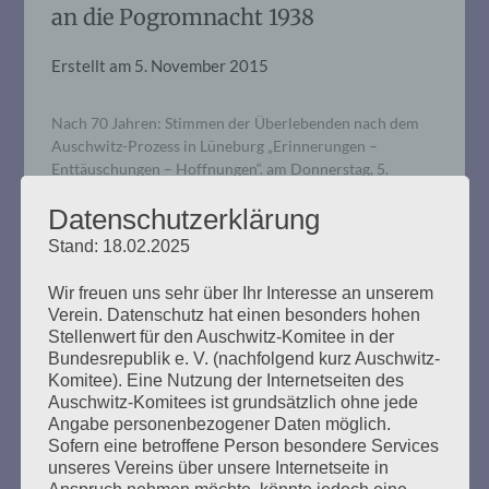
an die Pogromnacht 1938
Erstellt am
5. November 2015
Nach 70 Jahren: Stimmen der Überlebenden nach dem
Auschwitz-Prozess in Lüneburg „Erinnerungen –
Enttäuschungen – Hoffnungen“. am Donnerstag, 5.
November 2015, 19.30 Uhr, im Hörsaal des FB
Datenschutzerklärung
Sozialökonomie [frühere HWP], Universität Hamburg,
von-Melle-Park 9 [Campus], 20146 Hamburg. Mit
Stand: 18.02.2025
Unterstützung durch den Fachschaftsrat FB
Sozialökonomie, gefördert durch die Kulturbehörde
Wir freuen uns sehr über Ihr Interesse an unserem
Hamburg. Bei Bedarf wird in Deutsche
Verein. Datenschutz hat einen besonders hohen
Gebärdensprache…
Stellenwert für den Auschwitz-Komitee in der
Bundesrepublik e. V. (nachfolgend kurz Auschwitz-
Komitee). Eine Nutzung der Internetseiten des
mehr ...
Auschwitz-Komitees ist grundsätzlich ohne jede
Angabe personenbezogener Daten möglich.
Sofern eine betroffene Person besondere Services
unseres Vereins über unsere Internetseite in
Anspruch nehmen möchte, könnte jedoch eine