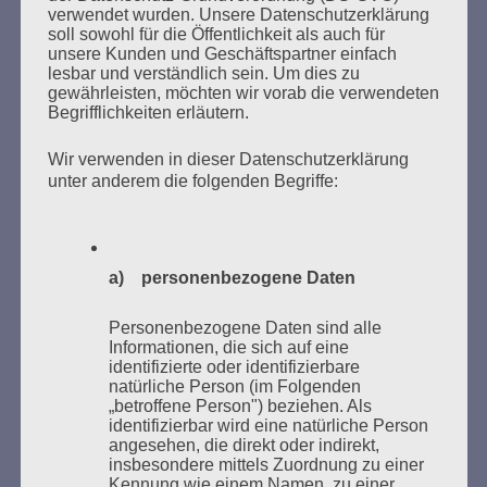
verwendet wurden. Unsere Datenschutzerklärung
NACH:
soll sowohl für die Öffentlichkeit als auch für
unsere Kunden und Geschäftspartner einfach
lesbar und verständlich sein. Um dies zu
gewährleisten, möchten wir vorab die verwendeten
Begrifflichkeiten erläutern.
MARATHONLESUNG AUS DEN
Wir verwenden in dieser Datenschutzerklärung
VERBRANNTEN BÜCHERN
unter anderem die folgenden Begriffe:
a) personenbezogene Daten
Personenbezogene Daten sind alle
Informationen, die sich auf eine
Donnerstag, 21. Mai 2026, 11 – 18 Uhr
identifizierte oder identifizierbare
natürliche Person (im Folgenden
Zum 26. Mal gibt es eine Marathonlesung anlässlich
„betroffene Person") beziehen. Als
des Gedenkens an die Verbrennung von Büchern am
identifizierbar wird eine natürliche Person
angesehen, die direkt oder indirekt,
Kaifu-Ufer – genau an dem Ort, wo im Mai 1933 NS-
insbesondere mittels Zuordnung zu einer
Studentenorganisationen und Burschenschaftler
Kennung wie einem Namen, zu einer