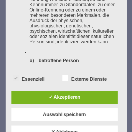
Bücher verbrannten.
Kennnummer, zu Standortdaten, zu einer
Online-Kennung oder zu einem oder
mehreren besonderen Merkmalen, die
Weitere Informationen:
lesezeichen-setzen.de
Ausdruck der physischen,
physiologischen, genetischen,
psychischen, wirtschaftlichen, kulturellen
oder sozialen Identität dieser natürlichen
Person sind, identifiziert werden kann.
GEDENKEN UND ERINNERN BEGINNT IN
UNSERER NACHBARSCHAFT
b) betroffene Person
Betroffene Person ist jede identifizierte
Essenziell
Externe Dienste
oder identifizierbare natürliche Person,
deren personenbezogene Daten von dem
für die Verarbeitung Verantwortlichen
verarbeitet werden.
✓ Akzeptieren
c) Verarbeitung
Auswahl speichern
Zum 13. Monat des Gedenkens in Hamburg-
Verarbeitung ist jeder mit oder ohne Hilfe
Eimsbüttel
✕ Ablehnen