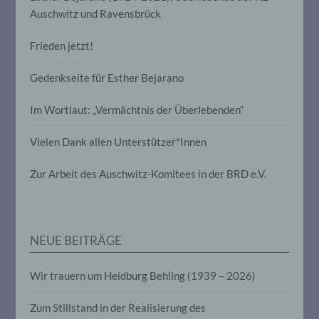
Auschwitz und Ravensbrück
Profiling ist jede Art der automatisierten
Verarbeitung personenbezogener Daten,
Frieden jetzt!
die darin besteht, dass diese
personenbezogenen Daten verwendet
Gedenkseite für Esther Bejarano
werden, um bestimmte persönliche
Aspekte, die sich auf eine natürliche
Person beziehen, zu bewerten,
Im Wortlaut: „Vermächtnis der Überlebenden“
insbesondere, um Aspekte bezüglich
Arbeitsleistung, wirtschaftlicher Lage,
Vielen Dank allen Unterstützer*Innen
Gesundheit, persönlicher Vorlieben,
Interessen, Zuverlässigkeit, Verhalten,
Aufenthaltsort oder Ortswechsel dieser
Zur Arbeit des Auschwitz-Komitees in der BRD e.V.
natürlichen Person zu analysieren oder
vorherzusagen.
NEUE BEITRÄGE
f) Pseudonymisierung
Wir trauern um Heidburg Behling (1939 – 2026)
Pseudonymisierung ist die Verarbeitung
personenbezogener Daten in einer Weise,
auf welche die personenbezogenen Daten
Zum Stillstand in der Realisierung des
ohne Hinzuziehung zusätzlicher