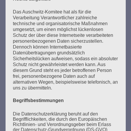
Seitennummerierung
Zurück
34
Weiter
Das Auschwitz-Komitee hat als für die
der
Verarbeitung Verantwortlicher zahlreiche
technische und organisatorische Maßnahmen
Beiträge
umgesetzt, um einen möglichst lückenlosen
Schutz der über diese Internetseite verarbeiteten
personenbezogenen Daten sicherzustellen.
Ich werd’ so lange singen, bis es keine Nazis mehr
Dennoch können Internetbasierte
Datenübertragungen grundsätzlich
auf der Welt gibt.
Sicherheitslücken aufweisen, sodass ein absoluter
Esther Bejarano
Schutz nicht gewährleistet werden kann. Aus
diesem Grund steht es jeder betroffenen Person
frei, personenbezogene Daten auch auf
alternativen Wegen, beispielsweise telefonisch, an
uns zu übermitteln.
Begriffsbestimmungen
Die Datenschutzerklärung beruht auf den
Begrifflichkeiten, die durch den Europäischen
Richtlinien- und Verordnungsgeber beim Erlass
der Datenschutz-Grundverordnung (DS-GVO)
SUCHEN