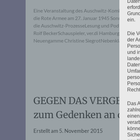
Daten
erfor
Eine Veranstaltung des Auschwitz-Komitees anläs
Grund
die Rote Armee am 27. Januar 1945 Sonntag, 5. Fe
ein.
die Auschwitz-ProzesseLesung und Podiumsgespr
Rolf BeckerSchauspieler, ver.di Hamburg, FB Med
Die V
der A
Neuengamme Christine SiegrotNebenklage-Anwäl
Perso
und i
lande
Daten
Umfan
perso
Perso
Recht
GEGEN DAS VERGESSEN
Das A
zahlr
zum Gedenken an die 
einen
verar
könne
Erstellt am
5. November 2015
Siche