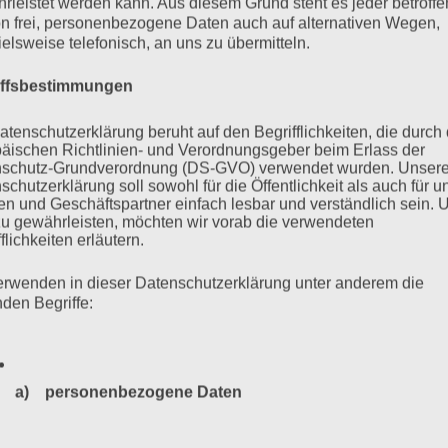
rleistet werden kann. Aus diesem Grund steht es jeder betroff
 dem Auschwitz-Prozess in Lüneburg „Erinnerungen –
n frei, personenbezogene Daten auch auf alternativen Wegen,
. November 2015, 19.30 Uhr, im Hörsaal des FB Sozialökonomie
ielsweise telefonisch, an uns zu übermitteln.
-Park 9 [Campus], 20146 Hamburg. Mit Unterstützung durch
iffsbestimmungen
 durch die Kulturbehörde Hamburg. Bei Bedarf wird in Deutsche
atenschutzerklärung beruht auf den Begrifflichkeiten, die durch
äischen Richtlinien- und Verordnungsgeber beim Erlass der
schutz-Grundverordnung (DS-GVO) verwendet wurden. Unser
mehr ...
schutzerklärung soll sowohl für die Öffentlichkeit als auch für u
n und Geschäftspartner einfach lesbar und verständlich sein.
zu gewährleisten, möchten wir vorab die verwendeten
flichkeiten erläutern.
erwenden in dieser Datenschutzerklärung unter anderem die
ng der Sinti und Roma in der
nden Begriffe:
a) personenbezogene Daten
Personenbezogene Daten sind alle Informationen, die sich a
nzleramtWilly-Brandt-Straße 110557 Berlin 28. Januar 2013