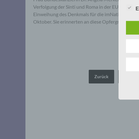
Verfolgung der Sinti und Roma in der EU Sehr gee
E
Einweihung des Denkmals für die imNationalsozia
Oktober. Sie erinnerten an diese Opfergruppe, „die 
Seitennummerierung
Zurück
1
der
Beiträge