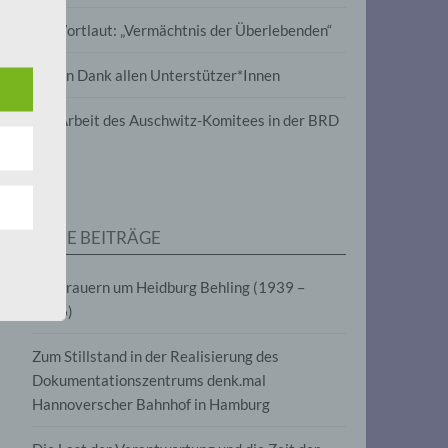
wird
Im Wortlaut: „Vermächtnis der Überlebenden“
m
Vielen Dank allen Unterstützer*Innen
line-
en,
Zur Arbeit des Auschwitz-Komitees in der BRD
tät
e.V.
NEUE BEITRÄGE
für
Wir trauern um Heidburg Behling (1939 –
2026)
Zum Stillstand in der Realisierung des
Dokumentationszentrums denk.mal
Hannoverscher Bahnhof in Hamburg
fahren
eben,