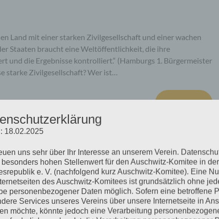
hen Land mit einer starken Zivilgesellschaft und einer wachen
er Staaten braucht eine Weltöffentlichkeit, die ihre
rt und die Ergebnisse kontrolliert.“ (Hamburgs 1. Bürgermeister
se starke Zivilgesellschaft? Wer ist…
mehr ...
enschutzerklärung
: 18.02.2025
reuen uns sehr über Ihr Interesse an unserem Verein. Datenschu
 »Fritz Bauer und die
 besonders hohen Stellenwert für den Auschwitz-Komitee in der
srepublik e. V. (nachfolgend kurz Auschwitz-Komitee). Eine N
nternetseiten des Auschwitz-Komitees ist grundsätzlich ohne jed
e personenbezogener Daten möglich. Sofern eine betroffene 
dere Services unseres Vereins über unsere Internetseite in An
n möchte, könnte jedoch eine Verarbeitung personenbezogen