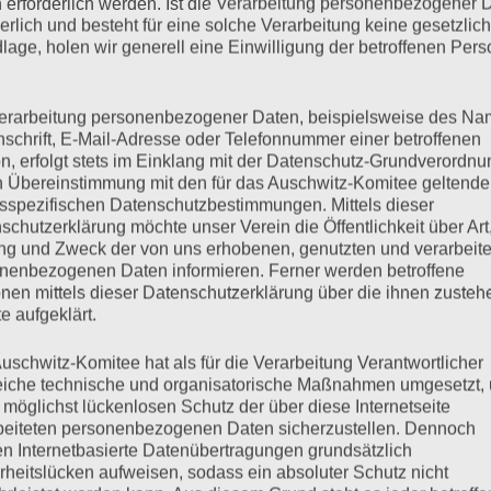
 erforderlich werden. Ist die Verarbeitung personenbezogener 
derlich und besteht für eine solche Verarbeitung keine gesetzlic
slich der Befreiung des Konzentrationslagers Auschwitz durch
lage, holen wir generell eine Einwilligung der betroffenen Pers
bruar 2017, 12 Uhr Polittbüro, Steindamm 45 Fritz Bauer und
ächmit Esther BejaranoVorsitzende des Auschwitz-Komitees
ien Dr. Detlef GarbeDirektor der KZ-Gedenkstätte
erarbeitung personenbezogener Daten, beispielsweise des Na
nschrift, E-Mail-Adresse oder Telefonnummer einer betroffenen
tin in Detmold und…
n, erfolgt stets im Einklang mit der Datenschutz-Grundverordnu
n Übereinstimmung mit den für das Auschwitz-Komitee geltend
sspezifischen Datenschutzbestimmungen. Mittels dieser
mehr ...
schutzerklärung möchte unser Verein die Öffentlichkeit über Art
g und Zweck der von uns erhobenen, genutzten und verarbeit
nenbezogenen Daten informieren. Ferner werden betroffene
nen mittels dieser Datenschutzerklärung über die ihnen zuste
e aufgeklärt.
: Das Auschwitz-Komitee
uschwitz-Komitee hat als für die Verarbeitung Verantwortlicher
eiche technische und organisatorische Maßnahmen umgesetzt,
Pogromnacht 1938
 möglichst lückenlosen Schutz der über diese Internetseite
beiteten personenbezogenen Daten sicherzustellen. Dennoch
n Internetbasierte Datenübertragungen grundsätzlich
rheitslücken aufweisen, sodass ein absoluter Schutz nicht