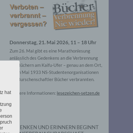
Donnerstag, 21. Mai 2026, 11 – 18 Uhr
Zum 26. Mal gibt es eine Marathonlesung
anlässlich des Gedenkens an die Verbrennung
von Büchern am Kaifu-Ufer – genau an dem Ort,
wo im Mai 1933 NS-Studentenorganisationen
und Burschenschaftler Bücher verbrannten.
tz hat
Weitere Informationen:
lesezeichen-setzen.de
utzung
e
Person
spruch
GEDENKEN UND ERINNERN BEGINNT
er