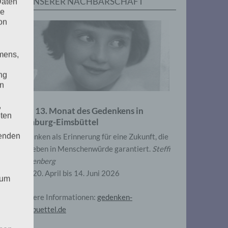
IN UNSERER NACHBARSCHAFT
Daten
he
on
mens,
ng
en
,
Zum 13. Monat des Gedenkens in
eten
Hamburg-Eimsbüttel
henden
Gedenken als Erinnerung für eine Zukunft, die
ein Leben in Menschenwürde garantiert.
Steffi
Wittenberg
Vom 20. April bis 14. Juni 2026
 um
Weitere Informationen:
gedenken-
eimsbuettel.de