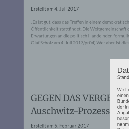
Erstellt am
4. Juli 2017
„Es ist gut, dass das Treffen in einem demokratisc
Öffentlichkeit stattfindet. Die Weltgemeinschaft d
Erwartungen an die politisch Handelnden formulie
Olaf Scholz am 4. Juli 2017/pr04) Wer aber ist die
Dat
Stand
Wir f
GEGEN DAS VERGESSEN:
einen
Bunde
der I
Auschwitz-Prozesse«
Angab
beson
nehme
Erstellt am
5. Februar 2017