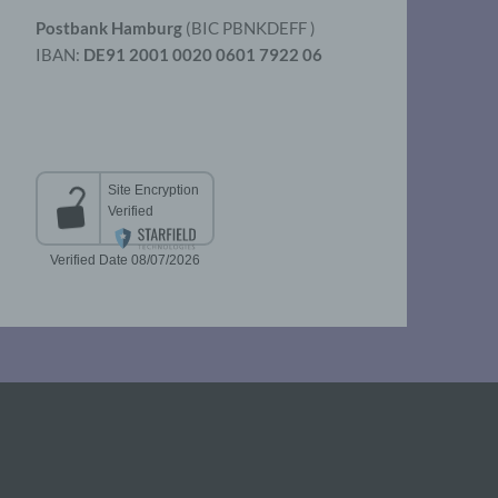
Postbank Hamburg
(BIC PBNKDEFF )
IBAN:
DE91 2001 0020 0601 7922 06
aten
er
t
chen
 die