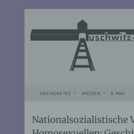
Skip
to
content
DAS KOMITEE
MEDIEN
8. MAI
Nationalsozialistische
Homosexuellen: Geschi