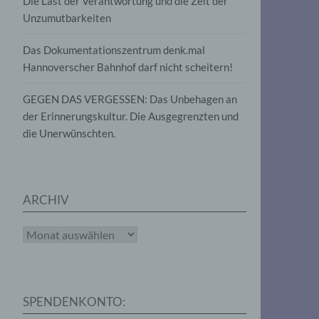
Die Last der Verantwortung und die Zeit der
, die
Unzumutbarkeiten
die
g
die
Das Dokumentationszentrum denk.mal
Hannoverscher Bahnhof darf nicht scheitern!
GEGEN DAS VERGESSEN: Das Unbehagen an
der Erinnerungskultur. Die Ausgegrenzten und
die Unerwünschten.
rter
eitung
ARCHIV
Archiv
e
iehen,
SPENDENKONTO:
tung,