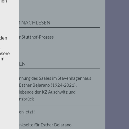
enen
ZUM NACHLESEN
Der Stutthof-Prozess
 den
e
nsere
 Um
SEITEN
Benennung des Saales im Stavenhagenhaus
nach Esther Bejarano (1924-2021),
Überlebende der KZ Auschwitz und
Ravensbrück
Frieden jetzt!
Gedenkseite für Esther Bejarano
uf