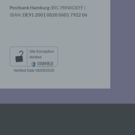
Postbank Hamburg
(BIC PBNKDEFF )
IBAN:
DE91 2001 0020 0601 7922 06
aten
er
t
chen
 die