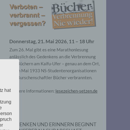
Donnerstag, 21. Mai 2026, 11 – 18 Uhr
Zum 26. Mal gibt es eine Marathonlesung
anlässlich des Gedenkens an die Verbrennung
von Büchern am Kaifu-Ufer – genau an dem Ort,
wo im Mai 1933 NS-Studentenorganisationen
und Burschenschaftler Bücher verbrannten.
tz hat
Weitere Informationen:
lesezeichen-setzen.de
utzung
e
Person
spruch
GEDENKEN UND ERINNERN BEGINNT
er