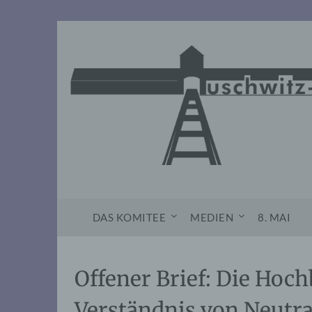
Skip
to
content
DAS KOMITEE
MEDIEN
8. MAI
Offener Brief: Die Ho
Verständnis von Neutra