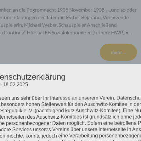
enken an die Pogromnacht 1938 November 1938 „…und so oder
fer und Planungen der Täter mit Esther Bejarano, Vorsitzende
uspielerin, Michael Weber, Schauspieler Anschließend
ta Continua“ Hörsaal FB Sozialökonomie • [frühere HWP] •…
mehr ...
enschutzerklärung
: 18.02.2025
 Veranstaltung des
reuen uns sehr über Ihr Interesse an unserem Verein. Datenschu
um Gedenken an die
 besonders hohen Stellenwert für den Auschwitz-Komitee in der
srepublik e. V. (nachfolgend kurz Auschwitz-Komitee). Eine N
nternetseiten des Auschwitz-Komitees ist grundsätzlich ohne jed
e personenbezogener Daten möglich. Sofern eine betroffene 
dere Services unseres Vereins über unsere Internetseite in An
n möchte, könnte jedoch eine Verarbeitung personenbezogen