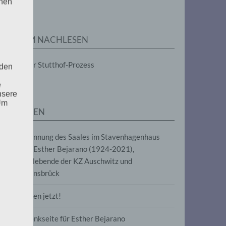
enen
ZUM NACHLESEN
Der Stutthof-Prozess
 den
e
nsere
 Um
SEITEN
Benennung des Saales im Stavenhagenhaus
nach Esther Bejarano (1924-2021),
Überlebende der KZ Auschwitz und
Ravensbrück
Frieden jetzt!
Gedenkseite für Esther Bejarano
uf