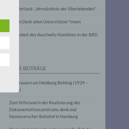
wird
Im Wortlaut: „Vermächtnis der Überlebenden“
m
Vielen Dank allen Unterstützer*Innen
line-
en,
Zur Arbeit des Auschwitz-Komitees in der BRD
tät
e.V.
NEUE BEITRÄGE
für
Wir trauern um Heidburg Behling (1939 –
2026)
Zum Stillstand in der Realisierung des
Dokumentationszentrums denk.mal
Hannoverscher Bahnhof in Hamburg
fahren
eben,