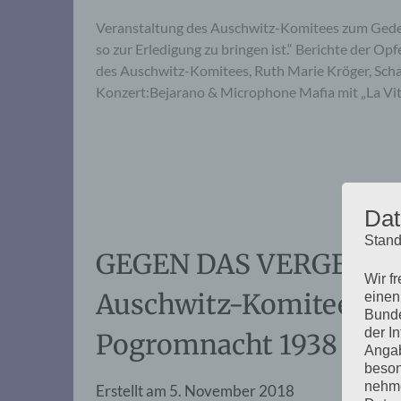
Veranstaltung des Auschwitz-Komitees zum Ged
so zur Erledigung zu bringen ist.“ Berichte der Op
des Auschwitz-Komitees, Ruth Marie Kröger, Scha
Konzert:Bejarano & Microphone Mafia mit „La Vi
Dat
Stand
GEGEN DAS VERGESSEN:
Wir f
Auschwitz-Komitees z
einen
Bunde
der I
Pogromnacht 1938
Angab
beson
nehme
Erstellt am
5. November 2018