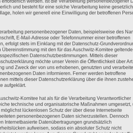
 erforderlich werden. Ist die Verarbeitung personenbezogener 
derlich und besteht für eine solche Verarbeitung keine gesetzlic
.“ (Hermann Göring 12.11.1938) November 1938 –Pogromnacht:
lage, holen wir generell eine Einwilligung der betroffenen Pers
Esther Bejarano,Vorsitzende des Auschwitz-KomiteesRuth Marie
er Anschließend Konzert:Bejarano & Microphone Mafia mit „La
ühere HWP] • Universität HamburgVon-Melle-Park 9 • auf dem
erarbeitung personenbezogener Daten, beispielsweise des Na
nschrift, E-Mail-Adresse oder Telefonnummer einer betroffenen
n, erfolgt stets im Einklang mit der Datenschutz-Grundverordnu
n Übereinstimmung mit den für das Auschwitz-Komitee geltend
sspezifischen Datenschutzbestimmungen. Mittels dieser
mehr ...
schutzerklärung möchte unser Verein die Öffentlichkeit über Art
g und Zweck der von uns erhobenen, genutzten und verarbeit
nenbezogenen Daten informieren. Ferner werden betroffene
nen mittels dieser Datenschutzerklärung über die ihnen zuste
e aufgeklärt.
Hachschara
uschwitz-Komitee hat als für die Verarbeitung Verantwortlicher
eiche technische und organisatorische Maßnahmen umgesetzt,
 möglichst lückenlosen Schutz der über diese Internetseite
beiteten personenbezogenen Daten sicherzustellen. Dennoch
n Internetbasierte Datenübertragungen grundsätzlich
anderung nach PalästinaMit Esther Bejarano, Dr. Erika Hirsch,
rheitslücken aufweisen, sodass ein absoluter Schutz nicht
 Nathan, Michael Weber (Schauspieler). Moderation: Susanne