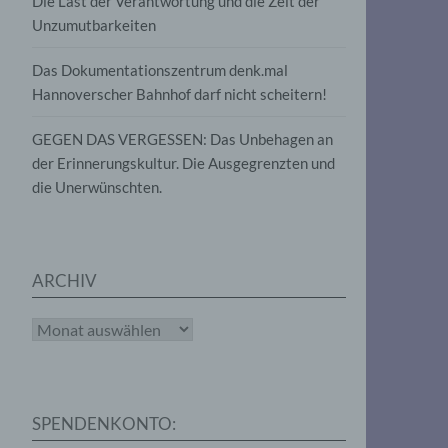
Die Last der Verantwortung und die Zeit der
, die
Unzumutbarkeiten
die
g
die
Das Dokumentationszentrum denk.mal
Hannoverscher Bahnhof darf nicht scheitern!
GEGEN DAS VERGESSEN: Das Unbehagen an
der Erinnerungskultur. Die Ausgegrenzten und
die Unerwünschten.
rter
eitung
ARCHIV
Archiv
e
iehen,
SPENDENKONTO:
tung,