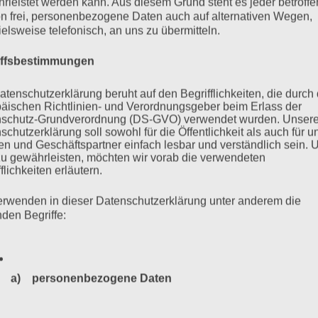
rleistet werden kann. Aus diesem Grund steht es jeder betroff
haye: Maike Spieker (Klarinette), Taly Almagor (Geige,
n frei, personenbezogene Daten auch auf alternativen Wegen,
ng) und Shekib Mosadeq (afghanischer Liedermacher Das „Land
ielsweise telefonisch, an uns zu übermitteln.
iffsbestimmungen
mehr ...
atenschutzerklärung beruht auf den Begrifflichkeiten, die durch
äischen Richtlinien- und Verordnungsgeber beim Erlass der
schutz-Grundverordnung (DS-GVO) verwendet wurden. Unser
schutzerklärung soll sowohl für die Öffentlichkeit als auch für u
n und Geschäftspartner einfach lesbar und verständlich sein.
zu gewährleisten, möchten wir vorab die verwendeten
flichkeiten erläutern.
EN
erwenden in dieser Datenschutzerklärung unter anderem die
nden Begriffe:
nken an die Pogromnacht 1938 „Damit es die ganze Welt
ordung der griechischen Jüdinnen und Juden und die deutsche
a) personenbezogene Daten
mpner, Rolf Becker, Dr. Dr. Karl Heinz Roth Vortrag: Der
nikis um Entschädigung… Sowie…
Personenbezogene Daten sind alle Informationen, die sich a