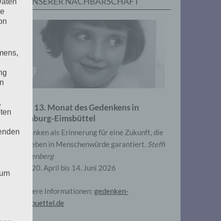
IN UNSERER NACHBARSCHAFT
Daten
he
on
mens,
ng
en
,
Zum 13. Monat des Gedenkens in
eten
Hamburg-Eimsbüttel
henden
Gedenken als Erinnerung für eine Zukunft, die
ein Leben in Menschenwürde garantiert.
Steffi
Wittenberg
Vom 20. April bis 14. Juni 2026
 um
Weitere Informationen:
gedenken-
eimsbuettel.de