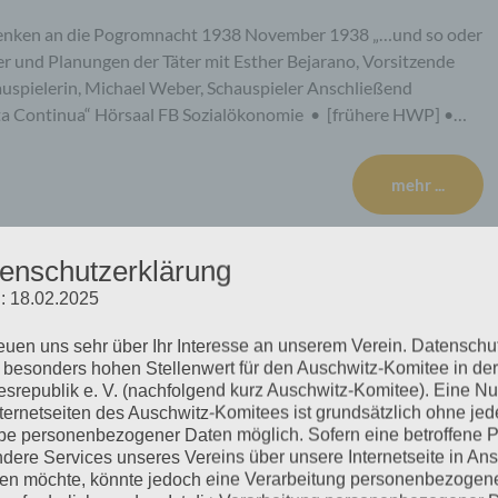
enken an die Pogromnacht 1938 November 1938 „…und so oder
fer und Planungen der Täter mit Esther Bejarano, Vorsitzende
uspielerin, Michael Weber, Schauspieler Anschließend
ta Continua“ Hörsaal FB Sozialökonomie • [frühere HWP] •…
mehr ...
enschutzerklärung
: 18.02.2025
 Veranstaltung des
reuen uns sehr über Ihr Interesse an unserem Verein. Datenschu
um Gedenken an die
 besonders hohen Stellenwert für den Auschwitz-Komitee in der
srepublik e. V. (nachfolgend kurz Auschwitz-Komitee). Eine N
nternetseiten des Auschwitz-Komitees ist grundsätzlich ohne jed
e personenbezogener Daten möglich. Sofern eine betroffene 
dere Services unseres Vereins über unsere Internetseite in An
n möchte, könnte jedoch eine Verarbeitung personenbezogen