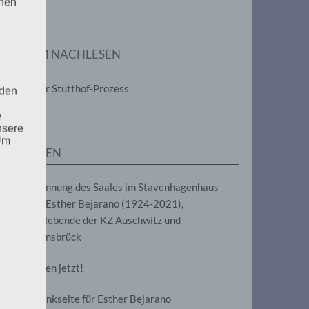
enen
ZUM NACHLESEN
Der Stutthof-Prozess
 den
e
nsere
 Um
SEITEN
Benennung des Saales im Stavenhagenhaus
nach Esther Bejarano (1924-2021),
Überlebende der KZ Auschwitz und
Ravensbrück
Frieden jetzt!
Gedenkseite für Esther Bejarano
uf