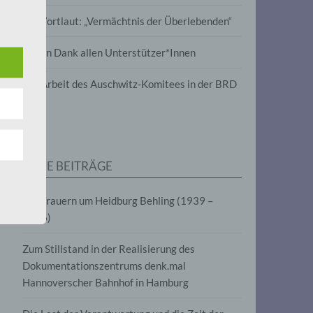
wird
Im Wortlaut: „Vermächtnis der Überlebenden“
m
Vielen Dank allen Unterstützer*Innen
line-
en,
Zur Arbeit des Auschwitz-Komitees in der BRD
tät
e.V.
NEUE BEITRÄGE
für
Wir trauern um Heidburg Behling (1939 –
2026)
Zum Stillstand in der Realisierung des
Dokumentationszentrums denk.mal
Hannoverscher Bahnhof in Hamburg
fahren
eben,