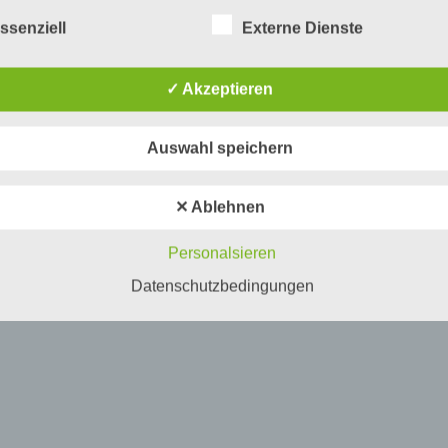
eine identifizierte oder identifizierbare natürliche Person (im
Folgenden „betroffene Person") beziehen. Als identifizierbar 
ssenziell
Externe Dienste
mehr ...
eine natürliche Person angesehen, die direkt oder indirekt,
insbesondere mittels Zuordnung zu einer Kennung wie eine
Namen, zu einer Kennnummer, zu Standortdaten, zu einer On
✓ Akzeptieren
Kennung oder zu einem oder mehreren besonderen Merkmal
die Ausdruck der physischen, physiologischen, genetischen,
psychischen, wirtschaftlichen, kulturellen oder sozialen Identi
Auswahl speichern
dieser natürlichen Person sind, identifiziert werden kann.
30
31
32
33
34
35
Weiter
✕ Ablehnen
b) betroffene Person
Personalsieren
Betroffene Person ist jede identifizierte oder identifizierbare
natürliche Person, deren personenbezogene Daten von dem 
Datenschutzbedingungen
die Verarbeitung Verantwortlichen verarbeitet werden.
c) Verarbeitung
Verarbeitung ist jeder mit oder ohne Hilfe automatisierter Ver
ausgeführte Vorgang oder jede solche Vorgangsreihe im
Zusammenhang mit personenbezogenen Daten wie das Erh