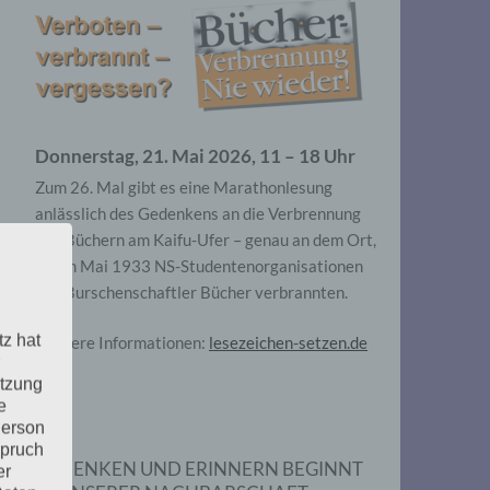
Donnerstag, 21. Mai 2026, 11 – 18 Uhr
Zum 26. Mal gibt es eine Marathonlesung
anlässlich des Gedenkens an die Verbrennung
von Büchern am Kaifu-Ufer – genau an dem Ort,
wo im Mai 1933 NS-Studentenorganisationen
und Burschenschaftler Bücher verbrannten.
tz hat
Weitere Informationen:
lesezeichen-setzen.de
utzung
e
Person
spruch
GEDENKEN UND ERINNERN BEGINNT
er