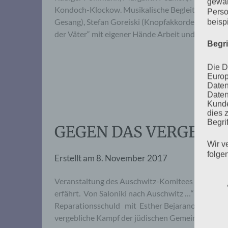
gewäh
Kondoch-Klockow. Musikalische Begleitung: A Mek
Perso
Gesang), Stefan Goreiski (Knopfakkordeon, Gesa
beisp
der Väter“ mit eigener Hände Arbeit und…
Begr
Die D
Europ
Daten
Daten
Kunde
dies 
Begrif
GEGEN DAS VERGESS
Wir v
folge
Erstellt am
8. November 2017
Veranstaltung des Auschwitz-Komitees zum Gede
erfährt. Von Saloniki nach Auschwitz …“ Die Erm
Reparationsschuld mit Esther Bejarano, Sylvia We
vergebliche Kampf der jüdischen Gemeinde Salo