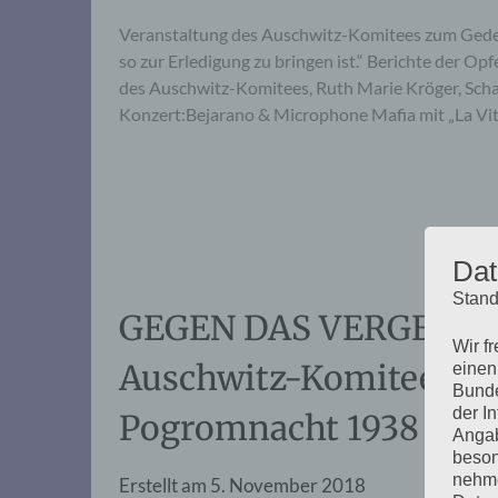
Veranstaltung des Auschwitz-Komitees zum Ged
so zur Erledigung zu bringen ist.“ Berichte der Op
des Auschwitz-Komitees, Ruth Marie Kröger, Scha
Konzert:Bejarano & Microphone Mafia mit „La Vi
Dat
Stand
GEGEN DAS VERGESSEN:
Wir f
Auschwitz-Komitees z
einen
Bunde
der I
Pogromnacht 1938
Angab
beson
nehme
Erstellt am
5. November 2018