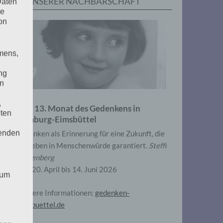
IN UNSERER NACHBARSCHAFT
Daten
he
on
mens,
ng
en
,
Zum 13. Monat des Gedenkens in
eten
Hamburg-Eimsbüttel
henden
Gedenken als Erinnerung für eine Zukunft, die
ein Leben in Menschenwürde garantiert.
Steffi
Wittenberg
Vom 20. April bis 14. Juni 2026
 um
Weitere Informationen:
gedenken-
eimsbuettel.de