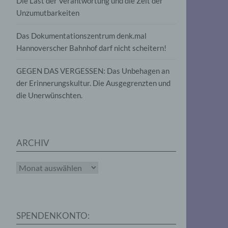
Die Last der Verantwortung und die Zeit der
, die
Unzumutbarkeiten
die
g
die
Das Dokumentationszentrum denk.mal
Hannoverscher Bahnhof darf nicht scheitern!
GEGEN DAS VERGESSEN: Das Unbehagen an
der Erinnerungskultur. Die Ausgegrenzten und
die Unerwünschten.
rter
eitung
ARCHIV
Archiv
e
iehen,
SPENDENKONTO:
tung,