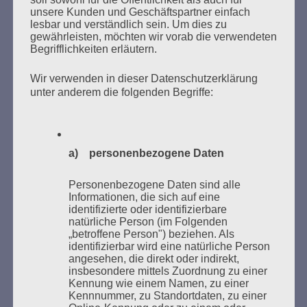
unsere Kunden und Geschäftspartner einfach
lesbar und verständlich sein. Um dies zu
MARATHONLESUNG AUS DEN
gewährleisten, möchten wir vorab die verwendeten
VERBRANNTEN BÜCHERN
Begrifflichkeiten erläutern.
Wir verwenden in dieser Datenschutzerklärung
unter anderem die folgenden Begriffe:
a) personenbezogene Daten
Donnerstag, 21. Mai 2026, 11 – 18 Uhr
Personenbezogene Daten sind alle
Zum 26. Mal gibt es eine Marathonlesung anlässlich
Informationen, die sich auf eine
des Gedenkens an die Verbrennung von Büchern am
identifizierte oder identifizierbare
natürliche Person (im Folgenden
Kaifu-Ufer – genau an dem Ort, wo im Mai 1933 NS-
„betroffene Person") beziehen. Als
Studentenorganisationen und Burschenschaftler
identifizierbar wird eine natürliche Person
Bücher verbrannten.
angesehen, die direkt oder indirekt,
insbesondere mittels Zuordnung zu einer
Kennung wie einem Namen, zu einer
Weitere Informationen:
lesezeichen-setzen.de
Kennnummer, zu Standortdaten, zu einer