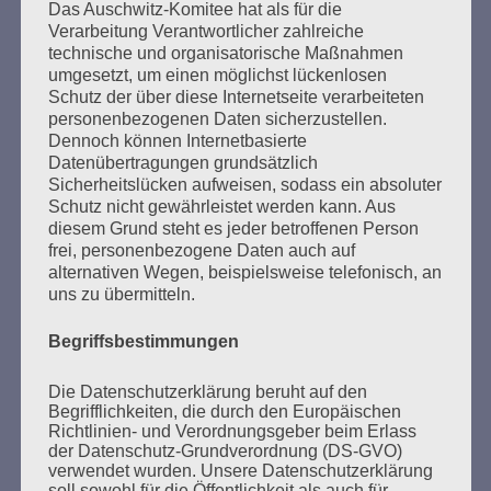
Beiträge
Das Auschwitz-Komitee hat als für die
Verarbeitung Verantwortlicher zahlreiche
technische und organisatorische Maßnahmen
Wer gegen Nazis kämpft, kann sich auf den Staat
umgesetzt, um einen möglichst lückenlosen
Schutz der über diese Internetseite verarbeiteten
nicht verlassen.
personenbezogenen Daten sicherzustellen.
Dennoch können Internetbasierte
Esther Bejarano - 17. November 2015
Datenübertragungen grundsätzlich
Sicherheitslücken aufweisen, sodass ein absoluter
Schutz nicht gewährleistet werden kann. Aus
diesem Grund steht es jeder betroffenen Person
frei, personenbezogene Daten auch auf
alternativen Wegen, beispielsweise telefonisch, an
uns zu übermitteln.
Begriffsbestimmungen
SUCHEN
Die Datenschutzerklärung beruht auf den
Begrifflichkeiten, die durch den Europäischen
NACH:
Richtlinien- und Verordnungsgeber beim Erlass
der Datenschutz-Grundverordnung (DS-GVO)
verwendet wurden. Unsere Datenschutzerklärung
soll sowohl für die Öffentlichkeit als auch für