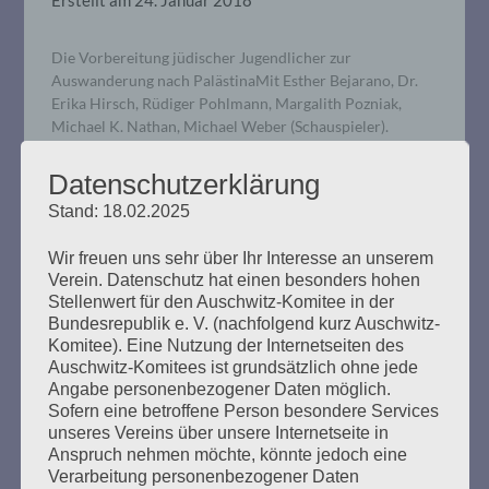
Die Vorbereitung jüdischer Jugendlicher zur
Auswanderung nach PalästinaMit Esther Bejarano, Dr.
Erika Hirsch, Rüdiger Pohlmann, Margalith Pozniak,
Michael K. Nathan, Michael Weber (Schauspieler).
Moderation: Susanne Kondoch-Klockow. Musikalische
Begleitung: A Mekhaye: Maike Spieker (Klarinette), Taly
Datenschutzerklärung
Almagor (Geige, Gesang), Stefan Goreiski
Stand: 18.02.2025
(Knopfakkordeon, Gesang) und Shekib Mosadeq
(afghanischer Liedermacher Das „Land der Väter“ mit
Wir freuen uns sehr über Ihr Interesse an unserem
eigener Hände Arbeit und…
Verein. Datenschutz hat einen besonders hohen
Stellenwert für den Auschwitz-Komitee in der
Bundesrepublik e. V. (nachfolgend kurz Auschwitz-
mehr ...
Komitee). Eine Nutzung der Internetseiten des
Auschwitz-Komitees ist grundsätzlich ohne jede
Angabe personenbezogener Daten möglich.
Sofern eine betroffene Person besondere Services
unseres Vereins über unsere Internetseite in
GEGEN DAS VERGESSEN
Anspruch nehmen möchte, könnte jedoch eine
Verarbeitung personenbezogener Daten