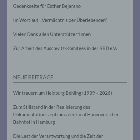
Profiling ist jede Art der automatisierten
Gedenkseite für Esther Bejarano
Verarbeitung personenbezogener Daten,
die darin besteht, dass diese
Im Wortlaut: „Vermächtnis der Überlebenden“
personenbezogenen Daten verwendet
werden, um bestimmte persönliche
Aspekte, die sich auf eine natürliche
Vielen Dank allen Unterstützer*Innen
Person beziehen, zu bewerten,
insbesondere, um Aspekte bezüglich
Zur Arbeit des Auschwitz-Komitees in der BRD e.V.
Arbeitsleistung, wirtschaftlicher Lage,
Gesundheit, persönlicher Vorlieben,
Interessen, Zuverlässigkeit, Verhalten,
Aufenthaltsort oder Ortswechsel dieser
natürlichen Person zu analysieren oder
NEUE BEITRÄGE
vorherzusagen.
Wir trauern um Heidburg Behling (1939 – 2026)
f) Pseudonymisierung
Zum Stillstand in der Realisierung des
Pseudonymisierung ist die Verarbeitung
Dokumentationszentrums denk.mal Hannoverscher
personenbezogener Daten in einer Weise,
Bahnhof in Hamburg
auf welche die personenbezogenen Daten
ohne Hinzuziehung zusätzlicher
Informationen nicht mehr einer
Die Last der Verantwortung und die Zeit der
spezifischen betroffenen Person