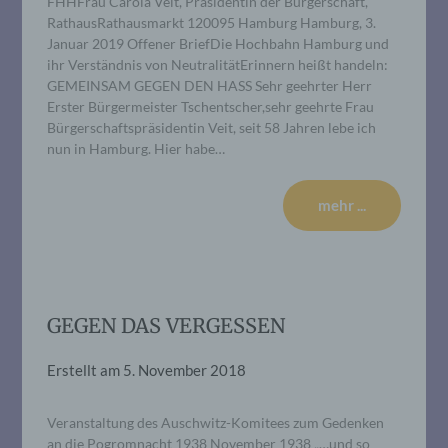
FHHFrau Carola Veit, Präsidentin der Bürgerschaft,
RathausRathausmarkt 120095 Hamburg Hamburg, 3.
Januar 2019 Offener BriefDie Hochbahn Hamburg und
ihr Verständnis von NeutralitätErinnern heißt handeln:
GEMEINSAM GEGEN DEN HASS Sehr geehrter Herr
Erster Bürgermeister Tschentscher,sehr geehrte Frau
Bürgerschaftspräsidentin Veit, seit 58 Jahren lebe ich
nun in Hamburg. Hier habe…
mehr ...
GEGEN DAS VERGESSEN
Erstellt am
5. November 2018
Veranstaltung des Auschwitz-Komitees zum Gedenken
an die Pogromnacht 1938 November 1938 „…und so