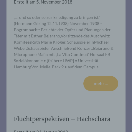
Erstellt am
5. November 2018
„… und so oder so zur Erledigung zu bringen ist.“
(Hermann Göring 12.11.1938) November 1938 –
Pogromnacht: Berichte der Opfer und Planungen der
Täter mit Esther Bejarano,Vorsitzende des Auschwitz-
KomiteesRuth Marie Kröger, SchauspielerinMichael
Weber,Schauspieler Anschließend Konzert:Bejarano &
Microphone Mafia mit „La Vita Continua“ Hörsaal FB
Sozialökonomie • [frühere HWP] • Universität
HamburgVon-Melle-Park 9 • auf dem Campus…
mehr ...
Fluchtperspektiven – Hachschara
Erstellt am
24. Januar 2018