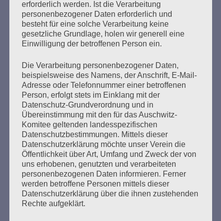
erforderlich werden. Ist die Verarbeitung
Erstellt am
8. November 2017
personenbezogener Daten erforderlich und
besteht für eine solche Verarbeitung keine
Veranstaltung des Auschwitz-Komitees zum Gedenken
gesetzliche Grundlage, holen wir generell eine
an die Pogromnacht 1938 „Damit es die ganze Welt
Einwilligung der betroffenen Person ein.
erfährt. Von Saloniki nach Auschwitz …“ Die Ermordung
der griechischen Jüdinnen und Juden und die deutsche
Die Verarbeitung personenbezogener Daten,
Reparationsschuld mit Esther Bejarano, Sylvia
beispielsweise des Namens, der Anschrift, E-Mail-
Wempner, Rolf Becker, Dr. Dr. Karl Heinz Roth Vortrag:
Adresse oder Telefonnummer einer betroffenen
Person, erfolgt stets im Einklang mit der
Der vergebliche Kampf der jüdischen Gemeinde
Datenschutz-Grundverordnung und in
Salonikis um Entschädigung… Sowie…
Übereinstimmung mit den für das Auschwitz-
Komitee geltenden landesspezifischen
mehr ...
Datenschutzbestimmungen. Mittels dieser
Datenschutzerklärung möchte unser Verein die
Öffentlichkeit über Art, Umfang und Zweck der von
uns erhobenen, genutzten und verarbeiteten
personenbezogenen Daten informieren. Ferner
Seitennummerierung
werden betroffene Personen mittels dieser
Zurück
33
Weiter
Datenschutzerklärung über die ihnen zustehenden
der
Rechte aufgeklärt.