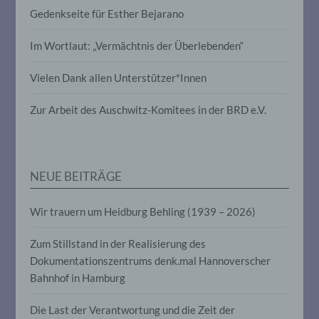
Profiling ist jede Art der automatisierten
Gedenkseite für Esther Bejarano
Verarbeitung personenbezogener Daten,
die darin besteht, dass diese
Im Wortlaut: „Vermächtnis der Überlebenden“
personenbezogenen Daten verwendet
werden, um bestimmte persönliche
Aspekte, die sich auf eine natürliche
Vielen Dank allen Unterstützer*Innen
Person beziehen, zu bewerten,
insbesondere, um Aspekte bezüglich
Zur Arbeit des Auschwitz-Komitees in der BRD e.V.
Arbeitsleistung, wirtschaftlicher Lage,
Gesundheit, persönlicher Vorlieben,
Interessen, Zuverlässigkeit, Verhalten,
Aufenthaltsort oder Ortswechsel dieser
natürlichen Person zu analysieren oder
NEUE BEITRÄGE
vorherzusagen.
Wir trauern um Heidburg Behling (1939 – 2026)
f) Pseudonymisierung
Zum Stillstand in der Realisierung des
Pseudonymisierung ist die Verarbeitung
Dokumentationszentrums denk.mal Hannoverscher
personenbezogener Daten in einer Weise,
Bahnhof in Hamburg
auf welche die personenbezogenen Daten
ohne Hinzuziehung zusätzlicher
Informationen nicht mehr einer
Die Last der Verantwortung und die Zeit der
spezifischen betroffenen Person