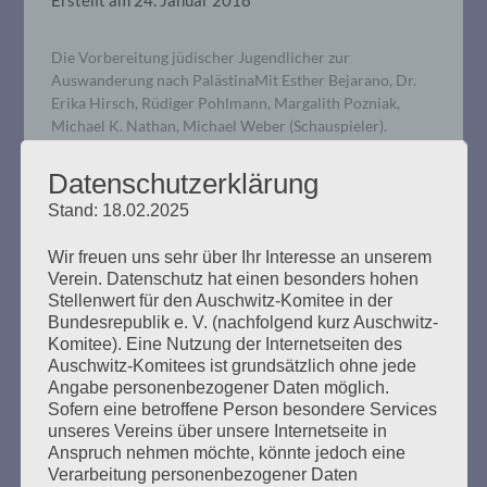
Die Vorbereitung jüdischer Jugendlicher zur
Auswanderung nach PalästinaMit Esther Bejarano, Dr.
Erika Hirsch, Rüdiger Pohlmann, Margalith Pozniak,
Michael K. Nathan, Michael Weber (Schauspieler).
Moderation: Susanne Kondoch-Klockow. Musikalische
Begleitung: A Mekhaye: Maike Spieker (Klarinette), Taly
Datenschutzerklärung
Almagor (Geige, Gesang), Stefan Goreiski
Stand: 18.02.2025
(Knopfakkordeon, Gesang) und Shekib Mosadeq
(afghanischer Liedermacher Das „Land der Väter“ mit
Wir freuen uns sehr über Ihr Interesse an unserem
eigener Hände Arbeit und…
Verein. Datenschutz hat einen besonders hohen
Stellenwert für den Auschwitz-Komitee in der
Bundesrepublik e. V. (nachfolgend kurz Auschwitz-
mehr ...
Komitee). Eine Nutzung der Internetseiten des
Auschwitz-Komitees ist grundsätzlich ohne jede
Angabe personenbezogener Daten möglich.
Sofern eine betroffene Person besondere Services
unseres Vereins über unsere Internetseite in
GEGEN DAS VERGESSEN
Anspruch nehmen möchte, könnte jedoch eine
Verarbeitung personenbezogener Daten