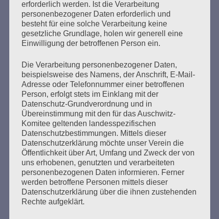
erforderlich werden. Ist die Verarbeitung
Erstellt am
8. November 2017
personenbezogener Daten erforderlich und
besteht für eine solche Verarbeitung keine
Veranstaltung des Auschwitz-Komitees zum Gedenken
gesetzliche Grundlage, holen wir generell eine
an die Pogromnacht 1938 „Damit es die ganze Welt
Einwilligung der betroffenen Person ein.
erfährt. Von Saloniki nach Auschwitz …“ Die Ermordung
der griechischen Jüdinnen und Juden und die deutsche
Die Verarbeitung personenbezogener Daten,
Reparationsschuld mit Esther Bejarano, Sylvia
beispielsweise des Namens, der Anschrift, E-Mail-
Wempner, Rolf Becker, Dr. Dr. Karl Heinz Roth Vortrag:
Adresse oder Telefonnummer einer betroffenen
Person, erfolgt stets im Einklang mit der
Der vergebliche Kampf der jüdischen Gemeinde
Datenschutz-Grundverordnung und in
Salonikis um Entschädigung… Sowie…
Übereinstimmung mit den für das Auschwitz-
Komitee geltenden landesspezifischen
mehr ...
Datenschutzbestimmungen. Mittels dieser
Datenschutzerklärung möchte unser Verein die
Öffentlichkeit über Art, Umfang und Zweck der von
uns erhobenen, genutzten und verarbeiteten
personenbezogenen Daten informieren. Ferner
Seitennummerierung
werden betroffene Personen mittels dieser
Zurück
33
Weiter
Datenschutzerklärung über die ihnen zustehenden
der
Rechte aufgeklärt.