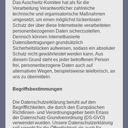
Beiträge
Das Auschwitz-Komitee hat als für die
Verarbeitung Verantwortlicher zahlreiche
technische und organisatorische Maßnahmen
Der 8. Mai ist ein Tag der Hoffnung, ein Tag des
umgesetzt, um einen möglichst lückenlosen
Schutz der über diese Internetseite verarbeiteten
Nachdenkens!
personenbezogenen Daten sicherzustellen.
Dennoch können Internetbasierte
Esther Bejarano - 26. Januar 2020
Datenübertragungen grundsätzlich
Sicherheitslücken aufweisen, sodass ein absoluter
Schutz nicht gewährleistet werden kann. Aus
diesem Grund steht es jeder betroffenen Person
frei, personenbezogene Daten auch auf
alternativen Wegen, beispielsweise telefonisch, an
uns zu übermitteln.
Begriffsbestimmungen
SUCHEN
Die Datenschutzerklärung beruht auf den
Begrifflichkeiten, die durch den Europäischen
NACH:
Richtlinien- und Verordnungsgeber beim Erlass
der Datenschutz-Grundverordnung (DS-GVO)
verwendet wurden. Unsere Datenschutzerklärung
soll sowohl für die Öffentlichkeit als auch für