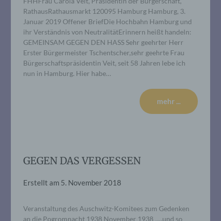
FHHFrau Carola Veit, Präsidentin der Bürgerschaft,
RathausRathausmarkt 120095 Hamburg Hamburg, 3.
Januar 2019 Offener BriefDie Hochbahn Hamburg und
ihr Verständnis von NeutralitätErinnern heißt handeln:
GEMEINSAM GEGEN DEN HASS Sehr geehrter Herr
Erster Bürgermeister Tschentscher,sehr geehrte Frau
Bürgerschaftspräsidentin Veit, seit 58 Jahren lebe ich
nun in Hamburg. Hier habe…
mehr ...
GEGEN DAS VERGESSEN
Erstellt am
5. November 2018
Veranstaltung des Auschwitz-Komitees zum Gedenken
an die Pogromnacht 1938 November 1938 „…und so