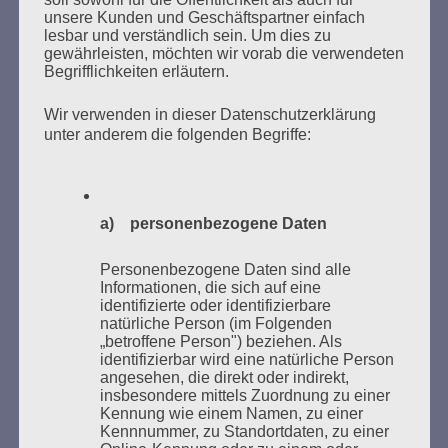
unsere Kunden und Geschäftspartner einfach
lesbar und verständlich sein. Um dies zu
MARATHONLESUNG AUS DEN
gewährleisten, möchten wir vorab die verwendeten
VERBRANNTEN BÜCHERN
Begrifflichkeiten erläutern.
Wir verwenden in dieser Datenschutzerklärung
unter anderem die folgenden Begriffe:
a) personenbezogene Daten
Donnerstag, 21. Mai 2026, 11 – 18 Uhr
Personenbezogene Daten sind alle
Zum 26. Mal gibt es eine Marathonlesung anlässlich
Informationen, die sich auf eine
des Gedenkens an die Verbrennung von Büchern am
identifizierte oder identifizierbare
natürliche Person (im Folgenden
Kaifu-Ufer – genau an dem Ort, wo im Mai 1933 NS-
„betroffene Person") beziehen. Als
Studentenorganisationen und Burschenschaftler
identifizierbar wird eine natürliche Person
Bücher verbrannten.
angesehen, die direkt oder indirekt,
insbesondere mittels Zuordnung zu einer
Kennung wie einem Namen, zu einer
Weitere Informationen:
lesezeichen-setzen.de
Kennnummer, zu Standortdaten, zu einer