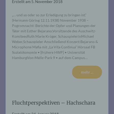
Erstellt am
5. November 2018
„… und so oder so zur Erledigung zu bringen ist.“
(Hermann Göring 12.11.1938) November 1938 –
Pogromnacht: Berichte der Opfer und Planungen der
Täter mit Esther Bejarano,Vorsitzende des Auschwitz-
KomiteesRuth Marie Kröger, SchauspielerinMichael
Weber,Schauspieler Anschließend Konzert:Bejarano &
Microphone Mafia mit „La Vita Continua“ Hörsaal FB
Sozialökonomie • [frühere HWP] • Universität
HamburgVon-Melle-Park 9 • auf dem Campus…
mehr ...
Fluchtperspektiven – Hachschara
Erstellt am
24. Januar 2018