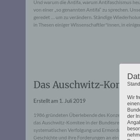
Und warum die Antifa, warum Antifaschismus heut
von einer „so genannten Antifa“ zu sprechen. Un
geredet … um zu verändern. Ständige Wiederholun
in Thesen einiger Wissenschaftler*innen, in eini
Dat
Das Auschwitz-Komite
Stand
Wir f
Erstellt am
1. Juli 2019
einen
Bunde
1986 gründeten Überlebende des Konzentrationsl
der I
das Auschwitz-Komitee in der Bundesrepublik Deu
Angab
beson
systematischen Verfolgung und Ermordung zu entge
nehme
Geschichte und ihre Forderungen an ein demokrat