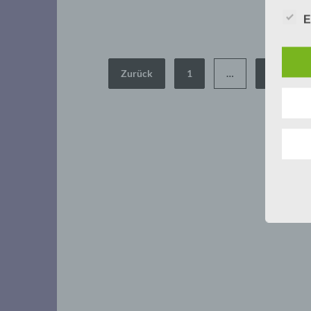
E
Seitennummerierung
Zurück
1
…
29
der
Beiträge