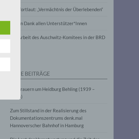
wird
Im Wortlaut: „Vermächtnis der Überlebenden“
m
Vielen Dank allen Unterstützer*Innen
line-
en,
Zur Arbeit des Auschwitz-Komitees in der BRD
tät
e.V.
NEUE BEITRÄGE
für
Wir trauern um Heidburg Behling (1939 –
2026)
Zum Stillstand in der Realisierung des
Dokumentationszentrums denk.mal
Hannoverscher Bahnhof in Hamburg
fahren
eben,