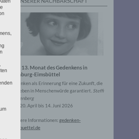
IN UNSERER NACHBARSCHAFT
Daten
he
on
mens,
ng
en
,
Zum 13. Monat des Gedenkens in
eten
Hamburg-Eimsbüttel
henden
Gedenken als Erinnerung für eine Zukunft, die
ein Leben in Menschenwürde garantiert.
Steffi
Wittenberg
Vom 20. April bis 14. Juni 2026
 um
Weitere Informationen:
gedenken-
eimsbuettel.de