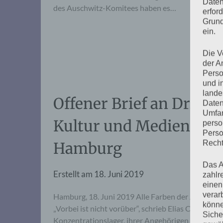
Daten
des Auschwitz-Komitees haben es…
erfor
Grund
ein.
Die V
der A
Perso
und i
lande
Offener Brief an Dr. Ca
Daten
Umfan
Kultur und Medien der 
perso
Perso
Recht
Hamburg
Das A
Erstellt am
18. Juni 2019
zahlr
einen
verar
Hamburg, 18. Juni 2019 Alle Farben der AntifaWir
könne
„Vorbei ist nicht vorüber“, schrieb Elias Canetti. 
Siche
Konzentrationslager, ihrer Angehörigen und Freund