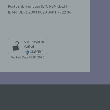
Postbank Hamburg
(BIC PBNKDEFF )
IBAN:
DE91 2001 0020 0601 7922 06
aten
er
t
chen
 die