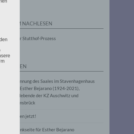
enen
ZUM NACHLESEN
Der Stutthof-Prozess
 den
e
nsere
 Um
SEITEN
Benennung des Saales im Stavenhagenhaus
nach Esther Bejarano (1924-2021),
Überlebende der KZ Auschwitz und
Ravensbrück
Frieden jetzt!
Gedenkseite für Esther Bejarano
uf