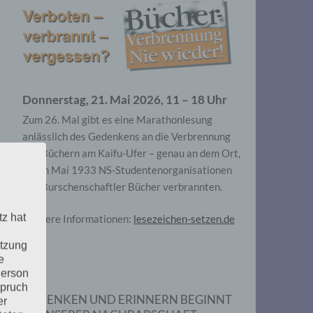
Donnerstag, 21. Mai 2026, 11 – 18 Uhr
Zum 26. Mal gibt es eine Marathonlesung
anlässlich des Gedenkens an die Verbrennung
von Büchern am Kaifu-Ufer – genau an dem Ort,
wo im Mai 1933 NS-Studentenorganisationen
und Burschenschaftler Bücher verbrannten.
tz hat
Weitere Informationen:
lesezeichen-setzen.de
utzung
e
Person
spruch
GEDENKEN UND ERINNERN BEGINNT
er