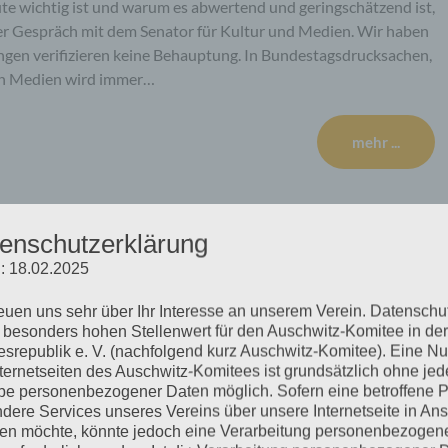
e wichtig ist und warum es abwertend und geringschätzend ist,
ser Gespräch mit dem Senator für Kultur und Medien. Wir haben
gen verifizieren keine Behauptung. In Bundestagsdrucksachen,
gen Medien wird immer…
mehr ...
enschutzerklärung
e
: 18.02.2025
reuen uns sehr über Ihr Interesse an unserem Verein. Datenschu
 besonders hohen Stellenwert für den Auschwitz-Komitee in der
srepublik e. V. (nachfolgend kurz Auschwitz-Komitee). Eine N
agers Auschwitz, ihre Angehörigen, Freundinnen und Freunde
nternetseiten des Auschwitz-Komitees ist grundsätzlich ohne jed
tschland e.V. Die Wenigen, denen es gelang, der
e personenbezogener Daten möglich. Sofern eine betroffene 
dere Services unseres Vereins über unsere Internetseite in An
hen, haben sich organisiert, damit ihre Stimme, ihre
n möchte, könnte jedoch eine Verarbeitung personenbezogen
isches Deutschland sichtbar und hörbar werden. Die Mitglieder