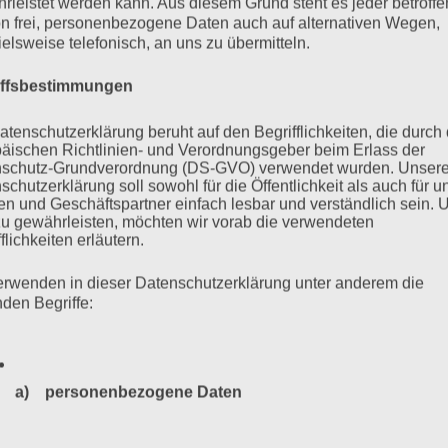
rleistet werden kann. Aus diesem Grund steht es jeder betroff
nen! Und Menschen…
n frei, personenbezogene Daten auch auf alternativen Wegen,
ielsweise telefonisch, an uns zu übermitteln.
mehr ...
iffsbestimmungen
atenschutzerklärung beruht auf den Begrifflichkeiten, die durch
äischen Richtlinien- und Verordnungsgeber beim Erlass der
schutz-Grundverordnung (DS-GVO) verwendet wurden. Unser
schutzerklärung soll sowohl für die Öffentlichkeit als auch für u
eln: GEMEINSAM GEGEN DEN
n und Geschäftspartner einfach lesbar und verständlich sein.
zu gewährleisten, möchten wir vorab die verwendeten
flichkeiten erläutern.
erwenden in dieser Datenschutzerklärung unter anderem die
nden Begriffe:
es Auschwitz-Komitees anlässlich der Befreiung des KZ
Hamburg
a) personenbezogene Daten
Personenbezogene Daten sind alle Informationen, die sich a
mehr ...