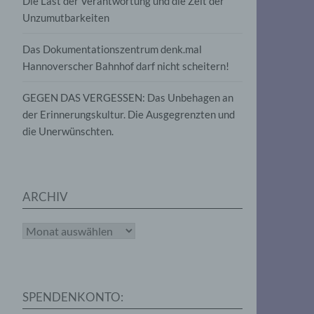
Die Last der Verantwortung und die Zeit der
, die
Unzumutbarkeiten
die
g
die
Das Dokumentationszentrum denk.mal
Hannoverscher Bahnhof darf nicht scheitern!
GEGEN DAS VERGESSEN: Das Unbehagen an
der Erinnerungskultur. Die Ausgegrenzten und
die Unerwünschten.
rter
eitung
ARCHIV
Archiv
e
iehen,
SPENDENKONTO:
tung,