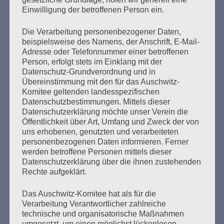
Auschwitz am 13. Januar 2019 im Polittbüro in Hamburg
Einwilligung der betroffenen Person ein.
Die Verarbeitung personenbezogener Daten,
mehr ...
beispielsweise des Namens, der Anschrift, E-Mail-
Adresse oder Telefonnummer einer betroffenen
Person, erfolgt stets im Einklang mit der
Datenschutz-Grundverordnung und in
Übereinstimmung mit den für das Auschwitz-
Seitennummerierung
Komitee geltenden landesspezifischen
Zurück
32
Weiter
Datenschutzbestimmungen. Mittels dieser
der
Datenschutzerklärung möchte unser Verein die
Öffentlichkeit über Art, Umfang und Zweck der von
Beiträge
uns erhobenen, genutzten und verarbeiteten
personenbezogenen Daten informieren. Ferner
werden betroffene Personen mittels dieser
Ich kann mir nichts Schlimmeres vorstellen, als dass
Datenschutzerklärung über die ihnen zustehenden
die Erfahrung meiner Generation in Vergessenheit
Rechte aufgeklärt.
gerät. Dann wären alle Opfer des Faschismus und
des Krieges, alles, was wir erlitten haben, umsonst
Das Auschwitz-Komitee hat als für die
gewesen.
Verarbeitung Verantwortlicher zahlreiche
technische und organisatorische Maßnahmen
Aber ihr seid da. Wir bauen auf euch. Ich vertraue
umgesetzt, um einen möglichst lückenlosen