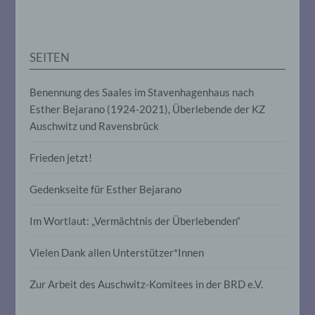
Anpassung oder Veränderung, das
Auslesen, das Abfragen, die Verwendung,
die Offenlegung durch Übermittlung,
Verbreitung oder eine andere Form der
SEITEN
Bereitstellung, den Abgleich oder die
Verknüpfung, die Einschränkung, das
Löschen oder die Vernichtung.
Benennung des Saales im Stavenhagenhaus nach
Esther Bejarano (1924-2021), Überlebende der KZ
Auschwitz und Ravensbrück
d) Einschränkung der Verarbeitung
Frieden jetzt!
Einschränkung der Verarbeitung ist die
Markierung gespeicherter
personenbezogener Daten mit dem Ziel,
Gedenkseite für Esther Bejarano
ihre künftige Verarbeitung einzuschränken.
Im Wortlaut: „Vermächtnis der Überlebenden“
e) Profiling
Vielen Dank allen Unterstützer*Innen
Profiling ist jede Art der automatisierten
Zur Arbeit des Auschwitz-Komitees in der BRD e.V.
Verarbeitung personenbezogener Daten,
die darin besteht, dass diese
personenbezogenen Daten verwendet