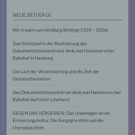
werden, um bestimmte persönliche
Aspekte, die sich auf eine natürliche
NEUE BEITRÄGE
Person beziehen, zu bewerten,
insbesondere, um Aspekte bezüglich
Arbeitsleistung, wirtschaftlicher Lage,
Wir trauern um Heidburg Behling (1939 – 2026)
Gesundheit, persönlicher Vorlieben,
Interessen, Zuverlässigkeit, Verhalten,
Aufenthaltsort oder Ortswechsel dieser
Zum Stillstand in der Realisierung des
natürlichen Person zu analysieren oder
Dokumentationszentrums denk.mal Hannoverscher
vorherzusagen.
Bahnhof in Hamburg
Die Last der Verantwortung und die Zeit der
f) Pseudonymisierung
Unzumutbarkeiten
Pseudonymisierung ist die Verarbeitung
Das Dokumentationszentrum denk.mal Hannoverscher
personenbezogener Daten in einer Weise,
auf welche die personenbezogenen Daten
Bahnhof darf nicht scheitern!
ohne Hinzuziehung zusätzlicher
Informationen nicht mehr einer
GEGEN DAS VERGESSEN: Das Unbehagen an der
spezifischen betroffenen Person
zugeordnet werden können, sofern diese
Erinnerungskultur. Die Ausgegrenzten und die
zusätzlichen Informationen gesondert
Unerwünschten.
aufbewahrt werden und technischen und