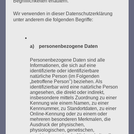
Begrifflichkeiten erläutern.
Wir verwenden in dieser Datenschutzerklärung
Donnerstag, 21. Mai 2026, 11 – 18 Uhr
unter anderem die folgenden Begriffe:
Zum 26. Mal gibt es eine Marathonlesung anlässlich
des Gedenkens an die Verbrennung von Büchern am
Kaifu-Ufer – genau an dem Ort, wo im Mai 1933 NS-
Studentenorganisationen und Burschenschaftler
a) personenbezogene Daten
Bücher verbrannten.
Personenbezogene Daten sind alle
Informationen, die sich auf eine
Weitere Informationen:
lesezeichen-setzen.de
identifizierte oder identifizierbare
natürliche Person (im Folgenden
„betroffene Person") beziehen. Als
identifizierbar wird eine natürliche Person
angesehen, die direkt oder indirekt,
insbesondere mittels Zuordnung zu einer
GEDENKEN UND ERINNERN BEGINNT IN
Kennung wie einem Namen, zu einer
UNSERER NACHBARSCHAFT
Kennnummer, zu Standortdaten, zu einer
Online-Kennung oder zu einem oder
mehreren besonderen Merkmalen, die
Ausdruck der physischen,
physiologischen, genetischen,