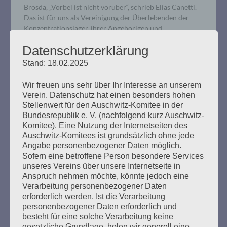
Brosda, „Vorbei ist nicht vorüber“, schrieb Elias Canetti.
Das ist für uns als Vereinigung der Überlebenden der
Konzentrationslager, ihrer Angehörigen und
Freundinnen tägliches Erleben. Und daraus folgt für uns:
Datenschutzerklärung
Wir sind alle Antifa – Antifaschisten und
Antifaschistinnen! Und Menschen…
Stand: 18.02.2025
Wir freuen uns sehr über Ihr Interesse an unserem
mehr ...
Verein. Datenschutz hat einen besonders hohen
Stellenwert für den Auschwitz-Komitee in der
Bundesrepublik e. V. (nachfolgend kurz Auschwitz-
Komitee). Eine Nutzung der Internetseiten des
Auschwitz-Komitees ist grundsätzlich ohne jede
Angabe personenbezogener Daten möglich.
Erinnern heißt handeln:
Sofern eine betroffene Person besondere Services
GEMEINSAM GEGEN DEN HASS
unseres Vereins über unsere Internetseite in
Anspruch nehmen möchte, könnte jedoch eine
Verarbeitung personenbezogener Daten
Erstellt am
13. Januar 2019
erforderlich werden. Ist die Verarbeitung
personenbezogener Daten erforderlich und
Video der Veranstaltung GEGEN DAS VERGESSEN des
besteht für eine solche Verarbeitung keine
Auschwitz-Komitees anlässlich der Befreiung des KZ
gesetzliche Grundlage, holen wir generell eine