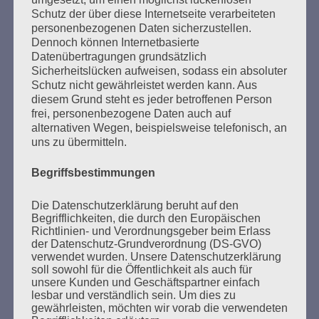
euch, liebe Freundinnen und Freunde! Eine bessere
Schutz der über diese Internetseite verarbeiteten
Welt ist möglich!
personenbezogenen Daten sicherzustellen.
Dennoch können Internetbasierte
Esther Bejarano - 6. September 2019
Datenübertragungen grundsätzlich
Sicherheitslücken aufweisen, sodass ein absoluter
Schutz nicht gewährleistet werden kann. Aus
diesem Grund steht es jeder betroffenen Person
SUCHEN
frei, personenbezogene Daten auch auf
alternativen Wegen, beispielsweise telefonisch, an
NACH:
uns zu übermitteln.
Begriffsbestimmungen
Die Datenschutzerklärung beruht auf den
MARATHONLESUNG AUS DEN
Begrifflichkeiten, die durch den Europäischen
VERBRANNTEN BÜCHERN
Richtlinien- und Verordnungsgeber beim Erlass
der Datenschutz-Grundverordnung (DS-GVO)
verwendet wurden. Unsere Datenschutzerklärung
soll sowohl für die Öffentlichkeit als auch für
unsere Kunden und Geschäftspartner einfach
lesbar und verständlich sein. Um dies zu
gewährleisten, möchten wir vorab die verwendeten