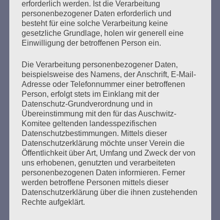
erforderlich werden. Ist die Verarbeitung
Erstellt am
6. September 2019
personenbezogener Daten erforderlich und
besteht für eine solche Verarbeitung keine
Grußwort von Esther Bejarano, Vorsitzendes des
gesetzliche Grundlage, holen wir generell eine
Auschwitz-Komitees in der BRD e.V., anlässlich des
Einwilligung der betroffenen Person ein.
Rheinmetall-Entwaffnen-Camp und der Aktionstage in
Unterlüß zur Demonstration am 7. September 2019 der
Die Verarbeitung personenbezogener Daten,
WAR STARTS HERE-Kampagne vor den Toren des
beispielsweise des Namens, der Anschrift, E-Mail-
Rüstungskonzerns Rheinmetall. Es gibt nichts Besseres,
Adresse oder Telefonnummer einer betroffenen
als den Krieg zu verraten (Ludwig Baumann) Liebe
Person, erfolgt stets im Einklang mit der
Freundinnen und Freunde, ihr da draußen in der…
Datenschutz-Grundverordnung und in
Übereinstimmung mit den für das Auschwitz-
Komitee geltenden landesspezifischen
mehr ...
Datenschutzbestimmungen. Mittels dieser
Datenschutzerklärung möchte unser Verein die
Öffentlichkeit über Art, Umfang und Zweck der von
uns erhobenen, genutzten und verarbeiteten
personenbezogenen Daten informieren. Ferner
Seitennummerierung
werden betroffene Personen mittels dieser
Zurück
31
Weiter
Datenschutzerklärung über die ihnen zustehenden
der
Rechte aufgeklärt.
Beiträge