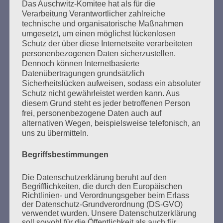
Das Auschwitz-Komitee hat als für die
Verarbeitung Verantwortlicher zahlreiche
technische und organisatorische Maßnahmen
Wer gegen Nazis kämpft, kann sich auf den Staat
umgesetzt, um einen möglichst lückenlosen
nicht verlassen.
Schutz der über diese Internetseite verarbeiteten
personenbezogenen Daten sicherzustellen.
Esther Bejarano - 17. November 2015
Dennoch können Internetbasierte
Datenübertragungen grundsätzlich
Sicherheitslücken aufweisen, sodass ein absoluter
Schutz nicht gewährleistet werden kann. Aus
diesem Grund steht es jeder betroffenen Person
frei, personenbezogene Daten auch auf
alternativen Wegen, beispielsweise telefonisch, an
uns zu übermitteln.
Begriffsbestimmungen
SUCHEN
Die Datenschutzerklärung beruht auf den
Begrifflichkeiten, die durch den Europäischen
NACH:
Richtlinien- und Verordnungsgeber beim Erlass
der Datenschutz-Grundverordnung (DS-GVO)
verwendet wurden. Unsere Datenschutzerklärung
soll sowohl für die Öffentlichkeit als auch für