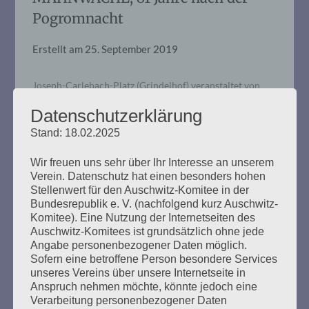
Pogromnacht
Erstellt am
25. September 2019
Joseph-Carlebach-Platz (Grindelhof) veranstaltet von
der Vereinigung der Verfolgten des Naziregimes – Bund
Datenschutzerklärung
der Antifaschistinnen und Antifaschisten (VVN-BdA),
den Jüdischen Gemeinden Hamburg, der Universität
Stand: 18.02.2025
Hamburg u.a. Sonntag, 10. Nov. 2019, 14.30 Uhr
Wir freuen uns sehr über Ihr Interesse an unserem
Verein. Datenschutz hat einen besonders hohen
mehr ...
Stellenwert für den Auschwitz-Komitee in der
Bundesrepublik e. V. (nachfolgend kurz Auschwitz-
Komitee). Eine Nutzung der Internetseiten des
Auschwitz-Komitees ist grundsätzlich ohne jede
Angabe personenbezogener Daten möglich.
Sofern eine betroffene Person besondere Services
Erinnern heißt handeln: DASS
unseres Vereins über unsere Internetseite in
AUSCHWITZ NIE WIEDER SEI
Anspruch nehmen möchte, könnte jedoch eine
Verarbeitung personenbezogener Daten