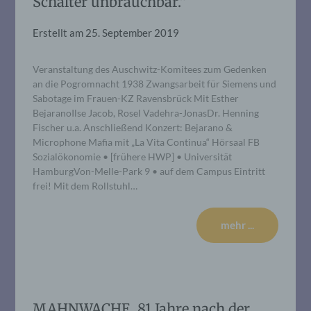
Schalter unbrauchbar.“
Erstellt am
25. September 2019
Veranstaltung des Auschwitz-Komitees zum Gedenken
an die Pogromnacht 1938 Zwangsarbeit für Siemens und
Sabotage im Frauen-KZ Ravensbrück Mit Esther
BejaranoIlse Jacob, Rosel Vadehra-JonasDr. Henning
Fischer u.a. Anschließend Konzert: Bejarano &
Microphone Mafia mit „La Vita Continua“ Hörsaal FB
Sozialökonomie • [frühere HWP] • Universität
HamburgVon-Melle-Park 9 • auf dem Campus Eintritt
frei! Mit dem Rollstuhl…
mehr ...
MAHNWACHE, 81 Jahre nach der