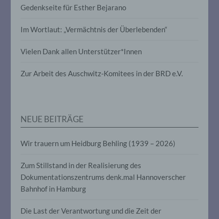
Profiling ist jede Art der automatisierten
Gedenkseite für Esther Bejarano
Verarbeitung personenbezogener Daten,
die darin besteht, dass diese
Im Wortlaut: „Vermächtnis der Überlebenden“
personenbezogenen Daten verwendet
werden, um bestimmte persönliche
Aspekte, die sich auf eine natürliche
Vielen Dank allen Unterstützer*Innen
Person beziehen, zu bewerten,
insbesondere, um Aspekte bezüglich
Zur Arbeit des Auschwitz-Komitees in der BRD e.V.
Arbeitsleistung, wirtschaftlicher Lage,
Gesundheit, persönlicher Vorlieben,
Interessen, Zuverlässigkeit, Verhalten,
Aufenthaltsort oder Ortswechsel dieser
natürlichen Person zu analysieren oder
NEUE BEITRÄGE
vorherzusagen.
Wir trauern um Heidburg Behling (1939 – 2026)
f) Pseudonymisierung
Zum Stillstand in der Realisierung des
Pseudonymisierung ist die Verarbeitung
Dokumentationszentrums denk.mal Hannoverscher
personenbezogener Daten in einer Weise,
Bahnhof in Hamburg
auf welche die personenbezogenen Daten
ohne Hinzuziehung zusätzlicher
Informationen nicht mehr einer
Die Last der Verantwortung und die Zeit der
spezifischen betroffenen Person