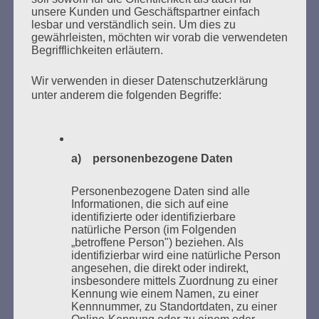
unsere Kunden und Geschäftspartner einfach
lesbar und verständlich sein. Um dies zu
MARATHONLESUNG AUS DEN
gewährleisten, möchten wir vorab die verwendeten
VERBRANNTEN BÜCHERN
Begrifflichkeiten erläutern.
Wir verwenden in dieser Datenschutzerklärung
unter anderem die folgenden Begriffe:
a) personenbezogene Daten
Donnerstag, 21. Mai 2026, 11 – 18 Uhr
Personenbezogene Daten sind alle
Zum 26. Mal gibt es eine Marathonlesung anlässlich
Informationen, die sich auf eine
des Gedenkens an die Verbrennung von Büchern am
identifizierte oder identifizierbare
Kaifu-Ufer – genau an dem Ort, wo im Mai 1933 NS-
natürliche Person (im Folgenden
„betroffene Person") beziehen. Als
Studentenorganisationen und Burschenschaftler
identifizierbar wird eine natürliche Person
Bücher verbrannten.
angesehen, die direkt oder indirekt,
insbesondere mittels Zuordnung zu einer
Kennung wie einem Namen, zu einer
Weitere Informationen:
lesezeichen-setzen.de
Kennnummer, zu Standortdaten, zu einer