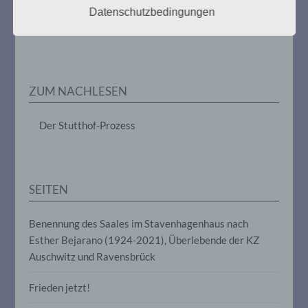
im Zusammenhang mit
Weitere Informationen:
gedenken-eimsbuettel.de
Datenschutzbedingungen
personenbezogenen Daten wie das
Erheben, das Erfassen, die Organisation,
das Ordnen, die Speicherung, die
Anpassung oder Veränderung, das
Auslesen, das Abfragen, die Verwendung,
die Offenlegung durch Übermittlung,
ZUM NACHLESEN
Verbreitung oder eine andere Form der
Bereitstellung, den Abgleich oder die
Verknüpfung, die Einschränkung, das
Der Stutthof-Prozess
Löschen oder die Vernichtung.
d) Einschränkung der Verarbeitung
SEITEN
Einschränkung der Verarbeitung ist die
Markierung gespeicherter
Benennung des Saales im Stavenhagenhaus nach
personenbezogener Daten mit dem Ziel,
Esther Bejarano (1924-2021), Überlebende der KZ
ihre künftige Verarbeitung einzuschränken.
Auschwitz und Ravensbrück
e) Profiling
Frieden jetzt!