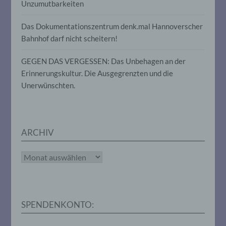
Unzumutbarkeiten
zugeordnet werden können, sofern diese
zusätzlichen Informationen gesondert
Das Dokumentationszentrum denk.mal Hannoverscher
aufbewahrt werden und technischen und
organisatorischen Maßnahmen
Bahnhof darf nicht scheitern!
unterliegen, die gewährleisten, dass die
personenbezogenen Daten nicht einer
GEGEN DAS VERGESSEN: Das Unbehagen an der
identifizierten oder identifizierbaren
natürlichen Person zugewiesen werden.
Erinnerungskultur. Die Ausgegrenzten und die
Unerwünschten.
g) Verantwortlicher oder für die
Verarbeitung Verantwortlicher
ARCHIV
Verantwortlicher oder für die Verarbeitung
Verantwortlicher ist die natürliche oder
juristische Person, Behörde, Einrichtung
Archiv
oder andere Stelle, die allein oder
gemeinsam mit anderen über die Zwecke
und Mittel der Verarbeitung von
personenbezogenen Daten entscheidet.
Sind die Zwecke und Mittel dieser
SPENDENKONTO:
Verarbeitung durch das Unionsrecht oder
das Recht der Mitgliedstaaten vorgegeben,