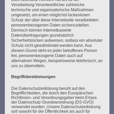
Verarbeitung Verantwortlicher zahlreiche
technische und organisatorische Maßnahmen
Ich kann mir nichts Schlimmeres vorstellen, als dass
umgesetzt, um einen möglichst lückenlosen
die Erfahrung meiner Generation in Vergessenheit
Schutz der über diese Internetseite verarbeiteten
gerät. Dann wären alle Opfer des Faschismus und
personenbezogenen Daten sicherzustellen.
des Krieges, alles, was wir erlitten haben, umsonst
Dennoch können Internetbasierte
gewesen. Aber ihr seid da. Wir bauen auf euch. Ich
Datenübertragungen grundsätzlich
vertraue euch, liebe Freundinnen und Freunde! Eine
Sicherheitslücken aufweisen, sodass ein absoluter
bessere Welt ist möglich.
Schutz nicht gewährleistet werden kann. Aus
diesem Grund steht es jeder betroffenen Person
Esther Bejarano - 6. September 2019
frei, personenbezogene Daten auch auf
alternativen Wegen, beispielsweise telefonisch, an
uns zu übermitteln.
Begriffsbestimmungen
SUCHEN
Die Datenschutzerklärung beruht auf den
NACH:
Begrifflichkeiten, die durch den Europäischen
Richtlinien- und Verordnungsgeber beim Erlass
der Datenschutz-Grundverordnung (DS-GVO)
verwendet wurden. Unsere Datenschutzerklärung
soll sowohl für die Öffentlichkeit als auch für