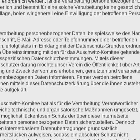
 erforderlich werden. Ist die Verarbeitung personenbezogener 
mehr ...
derlich und besteht für eine solche Verarbeitung keine gesetzlic
lage, holen wir generell eine Einwilligung der betroffenen Pers
erarbeitung personenbezogener Daten, beispielsweise des Na
nschrift, E-Mail-Adresse oder Telefonnummer einer betroffenen
n, erfolgt stets im Einklang mit der Datenschutz-Grundverordnu
n Übereinstimmung mit den für das Auschwitz-Komitee geltend
sspezifischen Datenschutzbestimmungen. Mittels dieser
schutzerklärung möchte unser Verein die Öffentlichkeit über Art
g und Zweck der von uns erhobenen, genutzten und verarbeit
nenbezogenen Daten informieren. Ferner werden betroffene
nen mittels dieser Datenschutzerklärung über die ihnen zuste
e aufgeklärt.
uschwitz-Komitee hat als für die Verarbeitung Verantwortlicher
eiche technische und organisatorische Maßnahmen umgesetzt,
2019/2020 in Hamburg
 möglichst lückenlosen Schutz der über diese Internetseite
beiteten personenbezogenen Daten sicherzustellen. Dennoch
n Internetbasierte Datenübertragungen grundsätzlich
rheitslücken aufweisen, sodass ein absoluter Schutz nicht