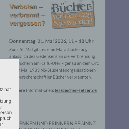
Donnerstag, 21. Mai 2026, 11 – 18 Uhr
Zum 26. Mal gibt es eine Marathonlesung
anlässlich des Gedenkens an die Verbrennung
von Büchern am Kaifu-Ufer – genau an dem Ort,
wo im Mai 1933 NS-Studentenorganisationen
und Burschenschaftler Bücher verbrannten.
tz hat
Weitere Informationen:
lesezeichen-setzen.de
utzung
e
Person
spruch
GEDENKEN UND ERINNERN BEGINNT
er