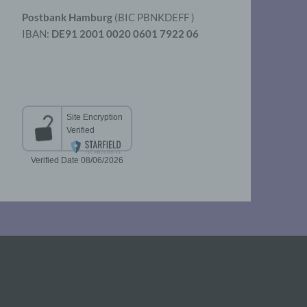
Postbank Hamburg
(BIC PBNKDEFF )
IBAN:
DE91 2001 0020 0601 7922 06
aten
er
t
chen
 die