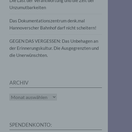
Die Last der Verantwortung und die Zeit der
, die
Unzumutbarkeiten
die
g
die
Das Dokumentationszentrum denk.mal
Hannoverscher Bahnhof darf nicht scheitern!
GEGEN DAS VERGESSEN: Das Unbehagen an
der Erinnerungskultur. Die Ausgegrenzten und
die Unerwünschten.
rter
eitung
ARCHIV
Archiv
e
iehen,
SPENDENKONTO:
tung,