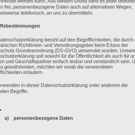
rleistet werden kann. Aus diesem Grund steht es jeder betroff
n frei, personenbezogene Daten auch auf alternativen Wegen,
 am Hamburger Jugendschwurgericht im Verfahren gegen Bruno
ielsweise telefonisch, an uns zu übermitteln.
ch: 1 2 3 4 Weiter > >>
iffsbestimmungen
mehr ...
atenschutzerklärung beruht auf den Begrifflichkeiten, die durch
äischen Richtlinien- und Verordnungsgeber beim Erlass der
schutz-Grundverordnung (DS-GVO) verwendet wurden. Unser
schutzerklärung soll sowohl für die Öffentlichkeit als auch für u
n und Geschäftspartner einfach lesbar und verständlich sein.
zu gewährleisten, möchten wir vorab die verwendeten
UFRUF ZUR MAHNWACHE
flichkeiten erläutern.
erwenden in dieser Datenschutzerklärung unter anderem die
nden Begriffe:
egen Bruno D. (93), SS-Wachmann im KZ Stutthof, ist zu Ende
kündet. An jedem einzelnen Verhandlungstag – auch bei Wind,
von uns draußen vor dem Strafjustizgebäude eine Mahnwache
a) personenbezogene Daten
sbeginn. Vielen…
Personenbezogene Daten sind alle Informationen, die sich a