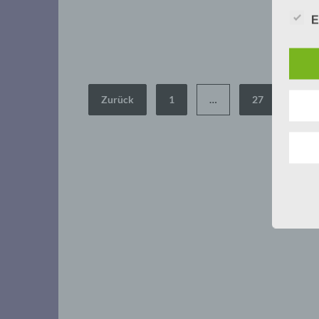
E
Seitennummerierung
Zurück
1
…
27
28
der
Beiträge