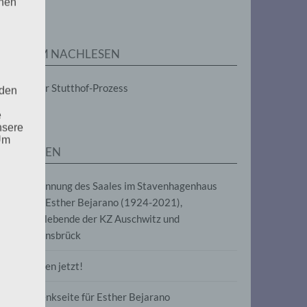
enen
ZUM NACHLESEN
Der Stutthof-Prozess
 den
e
nsere
 Um
SEITEN
Benennung des Saales im Stavenhagenhaus
nach Esther Bejarano (1924-2021),
Überlebende der KZ Auschwitz und
Ravensbrück
Frieden jetzt!
Gedenkseite für Esther Bejarano
uf