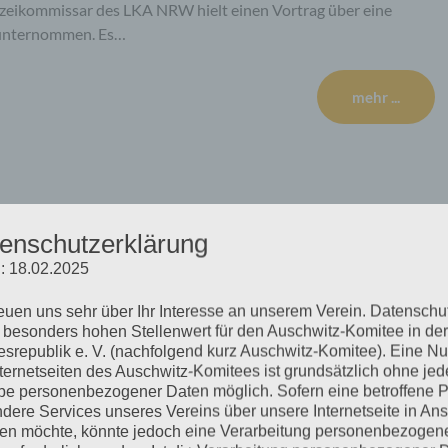
olizeikommissar des LKA NRW hielt einen Vortrag über eine
 unternommen. Es…
mehr ...
nerstag, 17.10.2019
enschutzerklärung
: 18.02.2025
reuen uns sehr über Ihr Interesse an unserem Verein. Datenschu
 gab es einen großen Presseauflauf. Prof. Nestler und andere
 besonders hohen Stellenwert für den Auschwitz-Komitee in der
senthal-Center wurden interviewt. Außer 25 Presseleuten
srepublik e. V. (nachfolgend kurz Auschwitz-Komitee). Eine N
ge Leute, die ein ähnliches Anliegen wie die KZ-Gedenkstätte
nternetseiten des Auschwitz-Komitees ist grundsätzlich ohne jed
e personenbezogener Daten möglich. Sofern eine betroffene 
chwitz-Komitee hat so Zutritt bekommen. Die Richterin…
dere Services unseres Vereins über unsere Internetseite in An
n möchte, könnte jedoch eine Verarbeitung personenbezogen