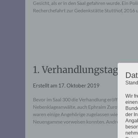
Gesicht, als er in den Saal gefahren wurde. Ein P
Recherchefahrt zur Gedenkstätte Stutthof, 2016
1. Verhandlungstag, Don
Dat
Stand
Erstellt am
17. Oktober 2019
Wir f
Bevor im Saal 300 die Verhandlung eröffnet wurde,
einen
Nebenklageanwälte, auch Ephraim Zuroff vom Wie
Bunde
waren einige Angehörige zugelassen wie auch eini
der I
Angab
Neuengamme vorweisen konnten. Andrea vom Aus
beson
nehme