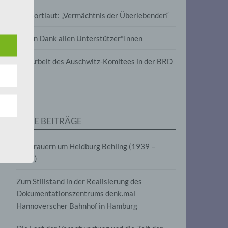
wird
Im Wortlaut: „Vermächtnis der Überlebenden“
m
Vielen Dank allen Unterstützer*Innen
line-
en,
Zur Arbeit des Auschwitz-Komitees in der BRD
tät
e.V.
NEUE BEITRÄGE
für
Wir trauern um Heidburg Behling (1939 –
2026)
Zum Stillstand in der Realisierung des
Dokumentationszentrums denk.mal
Hannoverscher Bahnhof in Hamburg
fahren
eben,