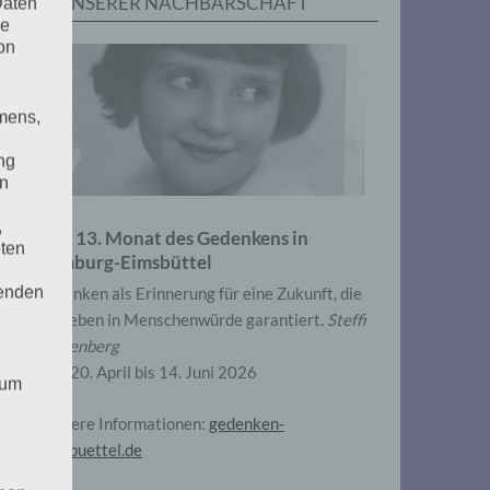
IN UNSERER NACHBARSCHAFT
Daten
he
on
mens,
ng
en
,
Zum 13. Monat des Gedenkens in
eten
Hamburg-Eimsbüttel
henden
Gedenken als Erinnerung für eine Zukunft, die
ein Leben in Menschenwürde garantiert.
Steffi
Wittenberg
Vom 20. April bis 14. Juni 2026
 um
Weitere Informationen:
gedenken-
eimsbuettel.de