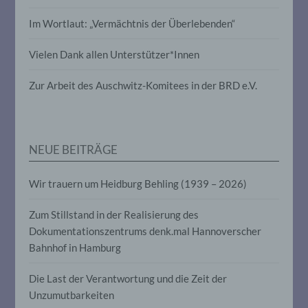
Profiling ist jede Art der automatisierten
Verarbeitung personenbezogener Daten,
Im Wortlaut: „Vermächtnis der Überlebenden“
die darin besteht, dass diese
personenbezogenen Daten verwendet
werden, um bestimmte persönliche
Vielen Dank allen Unterstützer*Innen
Aspekte, die sich auf eine natürliche
Person beziehen, zu bewerten,
Zur Arbeit des Auschwitz-Komitees in der BRD e.V.
insbesondere, um Aspekte bezüglich
Arbeitsleistung, wirtschaftlicher Lage,
Gesundheit, persönlicher Vorlieben,
Interessen, Zuverlässigkeit, Verhalten,
Aufenthaltsort oder Ortswechsel dieser
NEUE BEITRÄGE
natürlichen Person zu analysieren oder
vorherzusagen.
Wir trauern um Heidburg Behling (1939 – 2026)
f) Pseudonymisierung
Zum Stillstand in der Realisierung des
Dokumentationszentrums denk.mal Hannoverscher
Pseudonymisierung ist die Verarbeitung
Bahnhof in Hamburg
personenbezogener Daten in einer Weise,
auf welche die personenbezogenen Daten
ohne Hinzuziehung zusätzlicher
Die Last der Verantwortung und die Zeit der
Informationen nicht mehr einer
Unzumutbarkeiten
spezifischen betroffenen Person