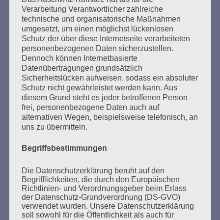
Verarbeitung Verantwortlicher zahlreiche
technische und organisatorische Maßnahmen
Das Haus brennt – und Sie sperren die Feuerwehr
umgesetzt, um einen möglichst lückenlosen
aus.
Schutz der über diese Internetseite verarbeiteten
personenbezogenen Daten sicherzustellen.
Esther Bejarano - 25. November 2019
Dennoch können Internetbasierte
Datenübertragungen grundsätzlich
Sicherheitslücken aufweisen, sodass ein absoluter
Schutz nicht gewährleistet werden kann. Aus
diesem Grund steht es jeder betroffenen Person
frei, personenbezogene Daten auch auf
alternativen Wegen, beispielsweise telefonisch, an
uns zu übermitteln.
Begriffsbestimmungen
SUCHEN
Die Datenschutzerklärung beruht auf den
NACH:
Begrifflichkeiten, die durch den Europäischen
Richtlinien- und Verordnungsgeber beim Erlass
der Datenschutz-Grundverordnung (DS-GVO)
verwendet wurden. Unsere Datenschutzerklärung
soll sowohl für die Öffentlichkeit als auch für