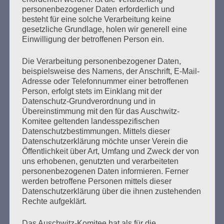
personenbezogener Daten erforderlich und
Der Prozess am Hamburger Jugendschwurgericht gegen
besteht für eine solche Verarbeitung keine
gesetzliche Grundlage, holen wir generell eine
Bruno D. (93), SS-Wachmann im KZ Stutthof, ist zu Ende
Einwilligung der betroffenen Person ein.
gegangen. Am 23. Juli 2020 wurde das Urteil verkündet.
An jedem einzelnen Verhandlungstag – auch bei Wind,
Wetter und Corona – haben einige ganz Tapfere von uns
Die Verarbeitung personenbezogener Daten,
beispielsweise des Namens, der Anschrift, E-Mail-
draußen vor dem Strafjustizgebäude eine Mahnwache
Adresse oder Telefonnummer einer betroffenen
durchgeführt, immer rechtzeitig vor
Person, erfolgt stets im Einklang mit der
Verhandlungsbeginn. Vielen…
Datenschutz-Grundverordnung und in
Übereinstimmung mit den für das Auschwitz-
mehr ...
Komitee geltenden landesspezifischen
Datenschutzbestimmungen. Mittels dieser
Datenschutzerklärung möchte unser Verein die
Öffentlichkeit über Art, Umfang und Zweck der von
uns erhobenen, genutzten und verarbeiteten
Seitennummerierung
personenbezogenen Daten informieren. Ferner
Zurück
30
Weiter
werden betroffene Personen mittels dieser
der
Datenschutzerklärung über die ihnen zustehenden
Rechte aufgeklärt.
Beiträge
Das Auschwitz-Komitee hat als für die