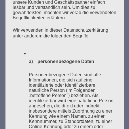
unsere Kunden und Geschäftspartner einfach
MARATHONLESUNG AUS DEN
lesbar und verständlich sein. Um dies zu
VERBRANNTEN BÜCHERN
gewährleisten, möchten wir vorab die verwendeten
Begrifflichkeiten erläutern.
Wir verwenden in dieser Datenschutzerklärung
unter anderem die folgenden Begriffe:
a) personenbezogene Daten
Donnerstag, 21. Mai 2026, 11 – 18 Uhr
Zum 26. Mal gibt es eine Marathonlesung anlässlich
Personenbezogene Daten sind alle
des Gedenkens an die Verbrennung von Büchern am
Informationen, die sich auf eine
Kaifu-Ufer – genau an dem Ort, wo im Mai 1933 NS-
identifizierte oder identifizierbare
natürliche Person (im Folgenden
Studentenorganisationen und Burschenschaftler
„betroffene Person") beziehen. Als
Bücher verbrannten.
identifizierbar wird eine natürliche Person
angesehen, die direkt oder indirekt,
insbesondere mittels Zuordnung zu einer
Weitere Informationen:
lesezeichen-setzen.de
Kennung wie einem Namen, zu einer
Kennnummer, zu Standortdaten, zu einer
Online-Kennung oder zu einem oder