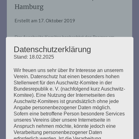
Hamburg
Erstellt am
17. Oktober 2019
Das Auschwitz-Komitee beobachtet den Prozess am
Hamburger Jugendschwurgericht im Verfahren gegen
Datenschutzerklärung
Bruno D. (jetzt 93), Aufseher im KZ Stutthof. Das
Tagebuch: 1 2 3 4 Weiter > >>
Stand: 18.02.2025
Wir freuen uns sehr über Ihr Interesse an unserem
mehr ...
Verein. Datenschutz hat einen besonders hohen
Stellenwert für den Auschwitz-Komitee in der
Bundesrepublik e. V. (nachfolgend kurz Auschwitz-
Komitee). Eine Nutzung der Internetseiten des
Auschwitz-Komitees ist grundsätzlich ohne jede
Angabe personenbezogener Daten möglich.
Stutthof-Prozess: AUFRUF ZUR
Sofern eine betroffene Person besondere Services
MAHNWACHE
unseres Vereins über unsere Internetseite in
Anspruch nehmen möchte, könnte jedoch eine
Verarbeitung personenbezogener Daten
Erstellt am
17. Oktober 2019
erforderlich werden. Ist die Verarbeitung