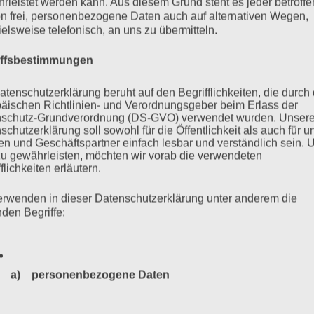
rleistet werden kann. Aus diesem Grund steht es jeder betroff
n frei, personenbezogene Daten auch auf alternativen Wegen,
 am Hamburger Jugendschwurgericht im Verfahren gegen Bruno
ielsweise telefonisch, an uns zu übermitteln.
ch: 1 2 3 4 Weiter > >>
iffsbestimmungen
mehr ...
atenschutzerklärung beruht auf den Begrifflichkeiten, die durch
äischen Richtlinien- und Verordnungsgeber beim Erlass der
schutz-Grundverordnung (DS-GVO) verwendet wurden. Unser
schutzerklärung soll sowohl für die Öffentlichkeit als auch für u
n und Geschäftspartner einfach lesbar und verständlich sein.
zu gewährleisten, möchten wir vorab die verwendeten
UFRUF ZUR MAHNWACHE
flichkeiten erläutern.
erwenden in dieser Datenschutzerklärung unter anderem die
nden Begriffe:
egen Bruno D. (93), SS-Wachmann im KZ Stutthof, ist zu Ende
kündet. An jedem einzelnen Verhandlungstag – auch bei Wind,
von uns draußen vor dem Strafjustizgebäude eine Mahnwache
a) personenbezogene Daten
sbeginn. Vielen…
Personenbezogene Daten sind alle Informationen, die sich a