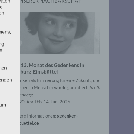
IN UNSERER NACHBARSCHAFT
Daten
he
on
mens,
ng
en
,
Zum 13. Monat des Gedenkens in
eten
Hamburg-Eimsbüttel
henden
Gedenken als Erinnerung für eine Zukunft, die
ein Leben in Menschenwürde garantiert.
Steffi
Wittenberg
Vom 20. April bis 14. Juni 2026
 um
Weitere Informationen:
gedenken-
eimsbuettel.de