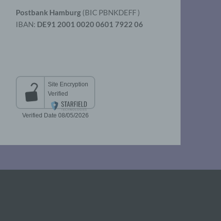
Postbank Hamburg
(BIC PBNKDEFF )
IBAN:
DE91 2001 0020 0601 7922 06
aten
er
t
chen
 die