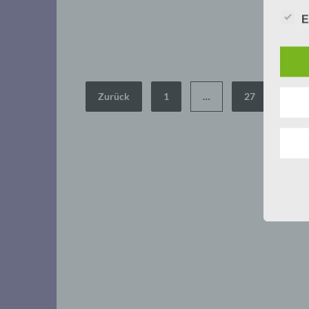
E
Seitennummerierung
Zurück
1
…
27
28
der
Beiträge