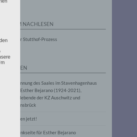
enen
ZUM NACHLESEN
Der Stutthof-Prozess
 den
e
nsere
 Um
SEITEN
Benennung des Saales im Stavenhagenhaus
nach Esther Bejarano (1924-2021),
Überlebende der KZ Auschwitz und
Ravensbrück
Frieden jetzt!
Gedenkseite für Esther Bejarano
uf