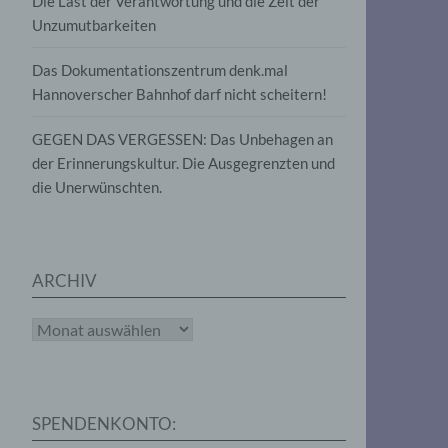
Die Last der Verantwortung und die Zeit der
, die
Unzumutbarkeiten
die
g
die
Das Dokumentationszentrum denk.mal
Hannoverscher Bahnhof darf nicht scheitern!
GEGEN DAS VERGESSEN: Das Unbehagen an
der Erinnerungskultur. Die Ausgegrenzten und
die Unerwünschten.
rter
eitung
ARCHIV
Archiv
e
iehen,
SPENDENKONTO:
tung,