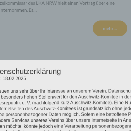
olizeikommissar des LKA NRW hielt einen Vortrag über eine
 unternommen. Es…
mehr ...
nerstag, 17.10.2019
enschutzerklärung
: 18.02.2025
reuen uns sehr über Ihr Interesse an unserem Verein. Datenschu
 gab es einen großen Presseauflauf. Prof. Nestler und andere
 besonders hohen Stellenwert für den Auschwitz-Komitee in der
senthal-Center wurden interviewt. Außer 25 Presseleuten
srepublik e. V. (nachfolgend kurz Auschwitz-Komitee). Eine N
ge Leute, die ein ähnliches Anliegen wie die KZ-Gedenkstätte
nternetseiten des Auschwitz-Komitees ist grundsätzlich ohne jed
e personenbezogener Daten möglich. Sofern eine betroffene 
chwitz-Komitee hat so Zutritt bekommen. Die Richterin…
dere Services unseres Vereins über unsere Internetseite in An
n möchte, könnte jedoch eine Verarbeitung personenbezogen