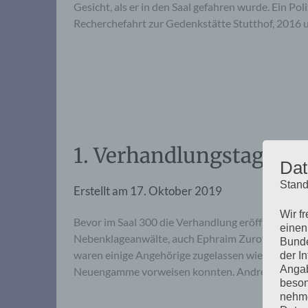
Gesicht, als er in den Saal gefahren wurde. Ein P
Recherchefahrt zur Gedenkstätte Stutthof, 2016
1. Verhandlungstag, Don
Dat
Stand
Erstellt am
17. Oktober 2019
Wir f
Bevor im Saal 300 die Verhandlung eröffnet wurde,
einen
Nebenklageanwälte, auch Ephraim Zuroff vom Wie
Bunde
waren einige Angehörige zugelassen wie auch eini
der I
Angab
Neuengamme vorweisen konnten. Andrea vom Aus
beson
nehme