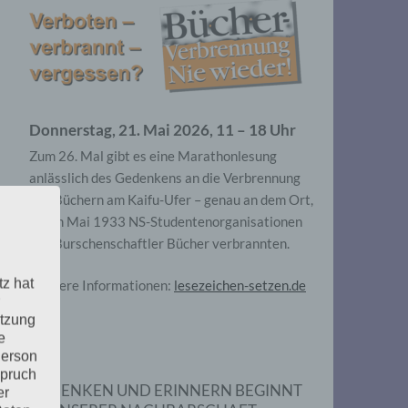
Donnerstag, 21. Mai 2026, 11 – 18 Uhr
Zum 26. Mal gibt es eine Marathonlesung
anlässlich des Gedenkens an die Verbrennung
von Büchern am Kaifu-Ufer – genau an dem Ort,
wo im Mai 1933 NS-Studentenorganisationen
und Burschenschaftler Bücher verbrannten.
tz hat
Weitere Informationen:
lesezeichen-setzen.de
utzung
e
Person
spruch
GEDENKEN UND ERINNERN BEGINNT
er