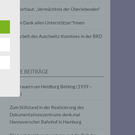
wird
Im Wortlaut: „Vermächtnis der Überlebenden“
m
Vielen Dank allen Unterstützer*Innen
line-
en,
Zur Arbeit des Auschwitz-Komitees in der BRD
tät
e.V.
NEUE BEITRÄGE
für
Wir trauern um Heidburg Behling (1939 –
2026)
Zum Stillstand in der Realisierung des
Dokumentationszentrums denk.mal
Hannoverscher Bahnhof in Hamburg
fahren
eben,