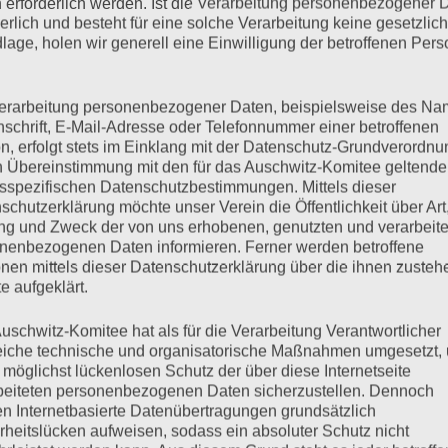
 erforderlich werden. Ist die Verarbeitung personenbezogener 
mehr ...
derlich und besteht für eine solche Verarbeitung keine gesetzlic
lage, holen wir generell eine Einwilligung der betroffenen Pers
erarbeitung personenbezogener Daten, beispielsweise des Na
nschrift, E-Mail-Adresse oder Telefonnummer einer betroffenen
n, erfolgt stets im Einklang mit der Datenschutz-Grundverordnu
n Übereinstimmung mit den für das Auschwitz-Komitee geltend
sspezifischen Datenschutzbestimmungen. Mittels dieser
schutzerklärung möchte unser Verein die Öffentlichkeit über Art
g und Zweck der von uns erhobenen, genutzten und verarbeit
nenbezogenen Daten informieren. Ferner werden betroffene
nen mittels dieser Datenschutzerklärung über die ihnen zuste
e aufgeklärt.
uschwitz-Komitee hat als für die Verarbeitung Verantwortlicher
eiche technische und organisatorische Maßnahmen umgesetzt,
2019/2020 in Hamburg
 möglichst lückenlosen Schutz der über diese Internetseite
beiteten personenbezogenen Daten sicherzustellen. Dennoch
n Internetbasierte Datenübertragungen grundsätzlich
rheitslücken aufweisen, sodass ein absoluter Schutz nicht