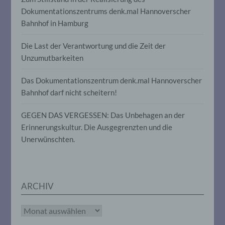
Informationen nicht mehr einer
Dokumentationszentrums denk.mal Hannoverscher
spezifischen betroffenen Person
Bahnhof in Hamburg
zugeordnet werden können, sofern diese
zusätzlichen Informationen gesondert
aufbewahrt werden und technischen und
Die Last der Verantwortung und die Zeit der
organisatorischen Maßnahmen
Unzumutbarkeiten
unterliegen, die gewährleisten, dass die
personenbezogenen Daten nicht einer
Das Dokumentationszentrum denk.mal Hannoverscher
identifizierten oder identifizierbaren
natürlichen Person zugewiesen werden.
Bahnhof darf nicht scheitern!
GEGEN DAS VERGESSEN: Das Unbehagen an der
g) Verantwortlicher oder für die
Erinnerungskultur. Die Ausgegrenzten und die
Verarbeitung Verantwortlicher
Unerwünschten.
Verantwortlicher oder für die Verarbeitung
Verantwortlicher ist die natürliche oder
juristische Person, Behörde, Einrichtung
oder andere Stelle, die allein oder
ARCHIV
gemeinsam mit anderen über die Zwecke
und Mittel der Verarbeitung von
personenbezogenen Daten entscheidet.
Archiv
Sind die Zwecke und Mittel dieser