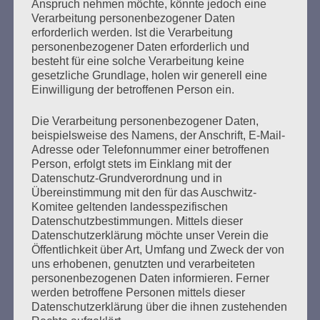
Anspruch nehmen möchte, könnte jedoch eine
2009: Verleihung der Herbert-
Verarbeitung personenbezogener Daten
Weichmann-Medaille an Elsa
erforderlich werden. Ist die Verarbeitung
personenbezogener Daten erforderlich und
Werner
besteht für eine solche Verarbeitung keine
gesetzliche Grundlage, holen wir generell eine
Erstellt am
16. Februar 2025
Einwilligung der betroffenen Person ein.
Die Verarbeitung personenbezogener Daten,
Ansprache zur Verleihung des Herbert-Weichmann-
beispielsweise des Namens, der Anschrift, E-Mail-
Medaille der Jüdischen Gemeinde Hamburg an Elsa
Adresse oder Telefonnummer einer betroffenen
Werner am 13. September 2009 Es gilt das gesprochene
Person, erfolgt stets im Einklang mit der
Wort Sehr geehrte Frau Lafrenz-Page, sehr geehrte Frau
Datenschutz-Grundverordnung und in
Feingold,liebe Elsa Werner, lieber Herr Herzberg,meine
Übereinstimmung mit den für das Auschwitz-
sehr verehrten Damen und Herren! Ich freue mich hier
Komitee geltenden landesspezifischen
heute als Mitglied des Auschwitz-Komitees die Laudatio
Datenschutzbestimmungen. Mittels dieser
für eine Frau halten zu…
Datenschutzerklärung möchte unser Verein die
Öffentlichkeit über Art, Umfang und Zweck der von
uns erhobenen, genutzten und verarbeiteten
mehr ...
personenbezogenen Daten informieren. Ferner
werden betroffene Personen mittels dieser
Datenschutzerklärung über die ihnen zustehenden