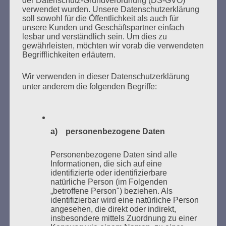
SUCHEN
verwendet wurden. Unsere Datenschutzerklärung
NACH:
soll sowohl für die Öffentlichkeit als auch für
unsere Kunden und Geschäftspartner einfach
lesbar und verständlich sein. Um dies zu
gewährleisten, möchten wir vorab die verwendeten
Begrifflichkeiten erläutern.
MARATHONLESUNG AUS DEN
Wir verwenden in dieser Datenschutzerklärung
VERBRANNTEN BÜCHERN
unter anderem die folgenden Begriffe:
a) personenbezogene Daten
Personenbezogene Daten sind alle
Informationen, die sich auf eine
identifizierte oder identifizierbare
Donnerstag, 21. Mai 2026, 11 – 18 Uhr
natürliche Person (im Folgenden
„betroffene Person") beziehen. Als
Zum 26. Mal gibt es eine Marathonlesung anlässlich
identifizierbar wird eine natürliche Person
des Gedenkens an die Verbrennung von Büchern am
angesehen, die direkt oder indirekt,
Kaifu-Ufer – genau an dem Ort, wo im Mai 1933 NS-
insbesondere mittels Zuordnung zu einer