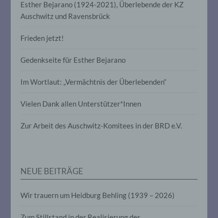
e) Profiling
Esther Bejarano (1924-2021), Überlebende der KZ
Auschwitz und Ravensbrück
Profiling ist jede Art der automatisierten
Verarbeitung personenbezogener Daten,
Frieden jetzt!
die darin besteht, dass diese
personenbezogenen Daten verwendet
werden, um bestimmte persönliche
Gedenkseite für Esther Bejarano
Aspekte, die sich auf eine natürliche
Person beziehen, zu bewerten,
Im Wortlaut: „Vermächtnis der Überlebenden“
insbesondere, um Aspekte bezüglich
Arbeitsleistung, wirtschaftlicher Lage,
Gesundheit, persönlicher Vorlieben,
Vielen Dank allen Unterstützer*Innen
Interessen, Zuverlässigkeit, Verhalten,
Aufenthaltsort oder Ortswechsel dieser
Zur Arbeit des Auschwitz-Komitees in der BRD e.V.
natürlichen Person zu analysieren oder
vorherzusagen.
f) Pseudonymisierung
NEUE BEITRÄGE
Pseudonymisierung ist die Verarbeitung
Wir trauern um Heidburg Behling (1939 – 2026)
personenbezogener Daten in einer Weise,
auf welche die personenbezogenen Daten
Zum Stillstand in der Realisierung des
ohne Hinzuziehung zusätzlicher