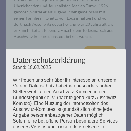
Überlebenden und Journalisten Marian Turski. 1926
geboren, wurde er als Jugendlicher gemeinsam mit
seiner Familie im Ghetto von Lodz inhaftiert und von
dort nach Auschwitz deportiert. Er war 20 Jahre alt, als
er – mehr tot als lebendig – nach dem Todesmarsch aus
Auschwitz in Theresienstadt befreit wurde.
mehr ...
Datenschutzerklärung
Stand: 18.02.2025
Wir freuen uns sehr über Ihr Interesse an unserem
Verein. Datenschutz hat einen besonders hohen
Stellenwert für den Auschwitz-Komitee in der
Bundesrepublik e. V. (nachfolgend kurz Auschwitz-
Komitee). Eine Nutzung der Internetseiten des
Auschwitz-Komitees ist grundsätzlich ohne jede
Angabe personenbezogener Daten möglich.
Sofern eine betroffene Person besondere Services
unseres Vereins über unsere Internetseite in