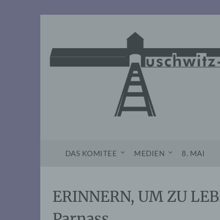
Skip
to
content
DAS KOMITEE
MEDIEN
8. MAI
ERINNERN, UM ZU LEBE
Parnass