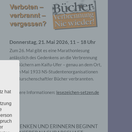
Donnerstag, 21. Mai 2026, 11 – 18 Uhr
Zum 26. Mal gibt es eine Marathonlesung
anlässlich des Gedenkens an die Verbrennung
von Büchern am Kaifu-Ufer – genau an dem Ort,
wo im Mai 1933 NS-Studentenorganisationen
und Burschenschaftler Bücher verbrannten.
tz hat
Weitere Informationen:
lesezeichen-setzen.de
utzung
e
Person
spruch
GEDENKEN UND ERINNERN BEGINNT
er