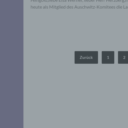
heute als Mitglied des Auschwitz-Komitees die La
Seitennummerierung
Zurück
1
2
der
Beiträge