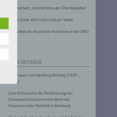
wird
Im Wortlaut: „Vermächtnis der Überlebenden“
m
Vielen Dank allen Unterstützer*Innen
line-
en,
Zur Arbeit des Auschwitz-Komitees in der BRD
tät
e.V.
NEUE BEITRÄGE
für
Wir trauern um Heidburg Behling (1939 –
2026)
Zum Stillstand in der Realisierung des
Dokumentationszentrums denk.mal
Hannoverscher Bahnhof in Hamburg
fahren
eben,