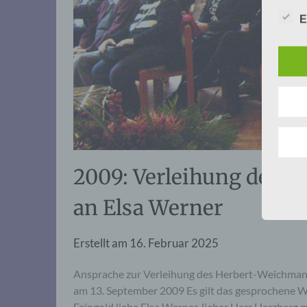
E
2009: Verleihung der 
an Elsa Werner
Erstellt am
16. Februar 2025
Ansprache zur Verleihung des Herbert-Weichman
am 13. September 2009 Es gilt das gesprochene Wo
Feingold,liebe Elsa Werner, lieber Herr Herzberg