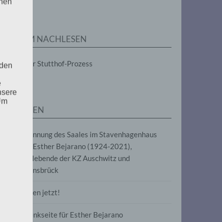
enen
ZUM NACHLESEN
Der Stutthof-Prozess
 den
e
nsere
 Um
SEITEN
Benennung des Saales im Stavenhagenhaus
nach Esther Bejarano (1924-2021),
Überlebende der KZ Auschwitz und
Ravensbrück
Frieden jetzt!
Gedenkseite für Esther Bejarano
uf