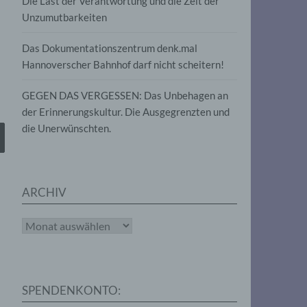
Die Last der Verantwortung und die Zeit der
, die
Unzumutbarkeiten
die
g
die
Das Dokumentationszentrum denk.mal
Hannoverscher Bahnhof darf nicht scheitern!
GEGEN DAS VERGESSEN: Das Unbehagen an
der Erinnerungskultur. Die Ausgegrenzten und
die Unerwünschten.
rter
eitung
ARCHIV
Archiv
e
iehen,
SPENDENKONTO:
tung,