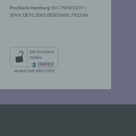
Postbank Hamburg
(BIC PBNKDEFF )
IBAN:
DE91 2001 0020 0601 7922 06
aten
er
t
chen
 die