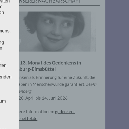
IN UNSERER NACHBARSCHAFT
Daten
he
on
mens,
ng
en
,
Zum 13. Monat des Gedenkens in
eten
Hamburg-Eimsbüttel
henden
Gedenken als Erinnerung für eine Zukunft, die
ein Leben in Menschenwürde garantiert.
Steffi
Wittenberg
Vom 20. April bis 14. Juni 2026
 um
Weitere Informationen:
gedenken-
eimsbuettel.de