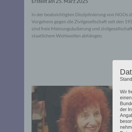
Erstellt am
25. März 2025
In der beabsichtigten Disziplinierung von NGOs 
Vorgehens gegen die Zivilgesellschaft seit den 19
sind freie Meinungsäußerung und zivilgesellschaf
staatlichem Wohlwollen abhängen.
Dat
Stand
Wir f
einen
Bunde
der I
Angab
beson
nehme