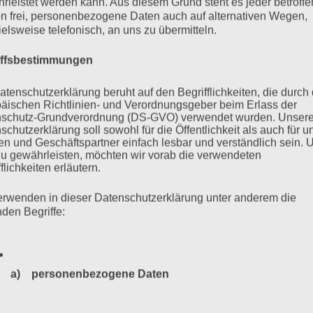
Turski (1926 – 2025)
rleistet werden kann. Aus diesem Grund steht es jeder betroff
n frei, personenbezogene Daten auch auf alternativen Wegen,
ielsweise telefonisch, an uns zu übermitteln.
iffsbestimmungen
 seinen Präsidenten, den jüdisch-polnischen Auschwitz-
26 geboren, wurde er als Jugendlicher gemeinsam mit seiner
atenschutzerklärung beruht auf den Begrifflichkeiten, die durch
äischen Richtlinien- und Verordnungsgeber beim Erlass der
 nach Auschwitz deportiert. Er war 20 Jahre alt, als er – mehr
schutz-Grundverordnung (DS-GVO) verwendet wurden. Unser
hwitz in Theresienstadt befreit wurde.
schutzerklärung soll sowohl für die Öffentlichkeit als auch für u
n und Geschäftspartner einfach lesbar und verständlich sein.
zu gewährleisten, möchten wir vorab die verwendeten
flichkeiten erläutern.
mehr ...
erwenden in dieser Datenschutzerklärung unter anderem die
nden Begriffe:
a) personenbezogene Daten
Personenbezogene Daten sind alle Informationen, die sich a