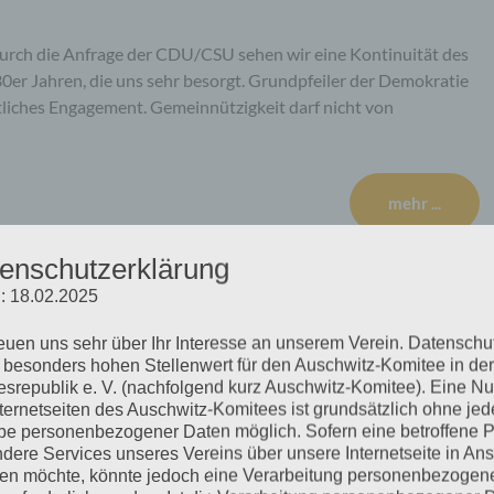
durch die Anfrage der CDU/CSU sehen wir eine Kontinuität des
30er Jahren, die uns sehr besorgt. Grundpfeiler der Demokratie
tliches Engagement. Gemeinnützigkeit darf nicht von
mehr ...
enschutzerklärung
: 18.02.2025
reuen uns sehr über Ihr Interesse an unserem Verein. Datenschu
 besonders hohen Stellenwert für den Auschwitz-Komitee in der
srepublik e. V. (nachfolgend kurz Auschwitz-Komitee). Eine N
nternetseiten des Auschwitz-Komitees ist grundsätzlich ohne jed
e personenbezogener Daten möglich. Sofern eine betroffene 
dere Services unseres Vereins über unsere Internetseite in An
n möchte, könnte jedoch eine Verarbeitung personenbezogen