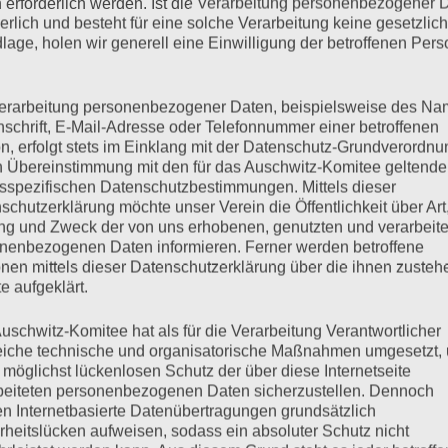
 erforderlich werden. Ist die Verarbeitung personenbezogener 
derlich und besteht für eine solche Verarbeitung keine gesetzlic
lage, holen wir generell eine Einwilligung der betroffenen Pers
erarbeitung personenbezogener Daten, beispielsweise des Na
hat uns verlassen
nschrift, E-Mail-Adresse oder Telefonnummer einer betroffenen
n, erfolgt stets im Einklang mit der Datenschutz-Grundverordnu
n Übereinstimmung mit den für das Auschwitz-Komitee geltend
sspezifischen Datenschutzbestimmungen. Mittels dieser
schutzerklärung möchte unser Verein die Öffentlichkeit über Art
n haben wir noch an ihrem Bett gesessen und vorgelesen. Aus
g und Zweck der von uns erhobenen, genutzten und verarbeit
 dürfte“. Sie schreibt da: „Skat spielen. Doppelkopf, flippern,
nenbezogenen Daten informieren. Ferner werden betroffene
nen mittels dieser Datenschutzerklärung über die ihnen zuste
e aufgeklärt.
mehr ...
uschwitz-Komitee hat als für die Verarbeitung Verantwortlicher
eiche technische und organisatorische Maßnahmen umgesetzt,
 möglichst lückenlosen Schutz der über diese Internetseite
beiteten personenbezogenen Daten sicherzustellen. Dennoch
n Internetbasierte Datenübertragungen grundsätzlich
rheitslücken aufweisen, sodass ein absoluter Schutz nicht