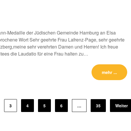
ann-Medaille der Jüdischen Gemeinde Hamburg an Elsa
rochene Wort Sehr geehrte Frau Lafrenz-Page, sehr geehrte
erzberg,meine sehr verehrten Damen und Herren! Ich freue
tees die Laudatio für eine Frau halten zu…
mehr ...
3
4
5
6
…
35
Weiter