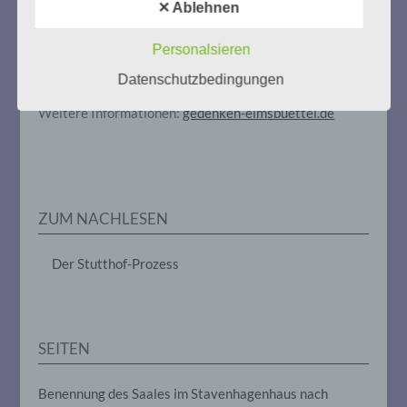
Eimsbüttel
automatisierter Verfahren ausgeführte
✕ Ablehnen
Vorgang oder jede solche Vorgangsreihe
Gedenken als Erinnerung für eine Zukunft, die ein
im Zusammenhang mit
Leben in Menschenwürde garantiert.
Steffi Wittenberg
Personalsieren
personenbezogenen Daten wie das
Vom 20. April bis 14. Juni 2026
Erheben, das Erfassen, die Organisation,
Datenschutzbedingungen
das Ordnen, die Speicherung, die
Anpassung oder Veränderung, das
Weitere Informationen:
gedenken-eimsbuettel.de
Auslesen, das Abfragen, die Verwendung,
die Offenlegung durch Übermittlung,
Verbreitung oder eine andere Form der
Bereitstellung, den Abgleich oder die
Verknüpfung, die Einschränkung, das
Löschen oder die Vernichtung.
ZUM NACHLESEN
d) Einschränkung der Verarbeitung
Der Stutthof-Prozess
Einschränkung der Verarbeitung ist die
Markierung gespeicherter
personenbezogener Daten mit dem Ziel,
SEITEN
ihre künftige Verarbeitung einzuschränken.
Benennung des Saales im Stavenhagenhaus nach