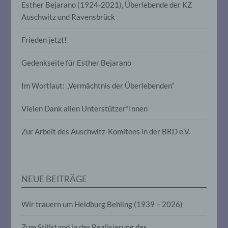
e) Profiling
Esther Bejarano (1924-2021), Überlebende der KZ
Auschwitz und Ravensbrück
Profiling ist jede Art der automatisierten
Verarbeitung personenbezogener Daten,
Frieden jetzt!
die darin besteht, dass diese
personenbezogenen Daten verwendet
werden, um bestimmte persönliche
Gedenkseite für Esther Bejarano
Aspekte, die sich auf eine natürliche
Person beziehen, zu bewerten,
Im Wortlaut: „Vermächtnis der Überlebenden“
insbesondere, um Aspekte bezüglich
Arbeitsleistung, wirtschaftlicher Lage,
Gesundheit, persönlicher Vorlieben,
Vielen Dank allen Unterstützer*Innen
Interessen, Zuverlässigkeit, Verhalten,
Aufenthaltsort oder Ortswechsel dieser
Zur Arbeit des Auschwitz-Komitees in der BRD e.V.
natürlichen Person zu analysieren oder
vorherzusagen.
f) Pseudonymisierung
NEUE BEITRÄGE
Pseudonymisierung ist die Verarbeitung
Wir trauern um Heidburg Behling (1939 – 2026)
personenbezogener Daten in einer Weise,
auf welche die personenbezogenen Daten
Zum Stillstand in der Realisierung des
ohne Hinzuziehung zusätzlicher