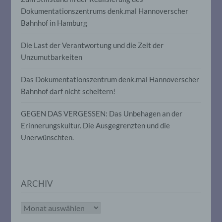
Informationen nicht mehr einer
Dokumentationszentrums denk.mal Hannoverscher
spezifischen betroffenen Person
Bahnhof in Hamburg
zugeordnet werden können, sofern diese
zusätzlichen Informationen gesondert
aufbewahrt werden und technischen und
Die Last der Verantwortung und die Zeit der
organisatorischen Maßnahmen
Unzumutbarkeiten
unterliegen, die gewährleisten, dass die
personenbezogenen Daten nicht einer
Das Dokumentationszentrum denk.mal Hannoverscher
identifizierten oder identifizierbaren
natürlichen Person zugewiesen werden.
Bahnhof darf nicht scheitern!
GEGEN DAS VERGESSEN: Das Unbehagen an der
g) Verantwortlicher oder für die
Erinnerungskultur. Die Ausgegrenzten und die
Verarbeitung Verantwortlicher
Unerwünschten.
Verantwortlicher oder für die Verarbeitung
Verantwortlicher ist die natürliche oder
juristische Person, Behörde, Einrichtung
oder andere Stelle, die allein oder
ARCHIV
gemeinsam mit anderen über die Zwecke
und Mittel der Verarbeitung von
personenbezogenen Daten entscheidet.
Archiv
Sind die Zwecke und Mittel dieser