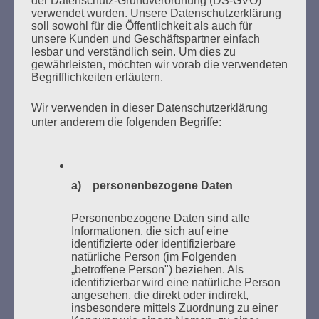
SUCHEN
verwendet wurden. Unsere Datenschutzerklärung
NACH:
soll sowohl für die Öffentlichkeit als auch für
unsere Kunden und Geschäftspartner einfach
lesbar und verständlich sein. Um dies zu
gewährleisten, möchten wir vorab die verwendeten
Begrifflichkeiten erläutern.
MARATHONLESUNG AUS DEN
Wir verwenden in dieser Datenschutzerklärung
VERBRANNTEN BÜCHERN
unter anderem die folgenden Begriffe:
a) personenbezogene Daten
Personenbezogene Daten sind alle
Informationen, die sich auf eine
identifizierte oder identifizierbare
Donnerstag, 21. Mai 2026, 11 – 18 Uhr
natürliche Person (im Folgenden
„betroffene Person") beziehen. Als
Zum 26. Mal gibt es eine Marathonlesung anlässlich
identifizierbar wird eine natürliche Person
des Gedenkens an die Verbrennung von Büchern am
angesehen, die direkt oder indirekt,
Kaifu-Ufer – genau an dem Ort, wo im Mai 1933 NS-
insbesondere mittels Zuordnung zu einer