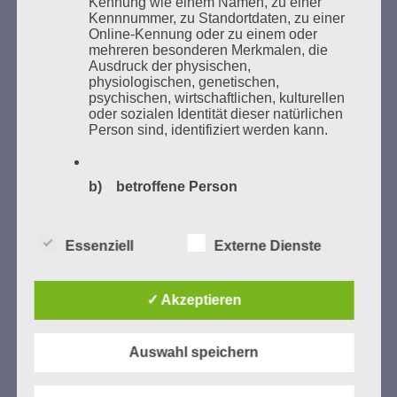
Kennung wie einem Namen, zu einer
Studentenorganisationen und Burschenschaftler
Kennnummer, zu Standortdaten, zu einer
Bücher verbrannten.
Online-Kennung oder zu einem oder
mehreren besonderen Merkmalen, die
Ausdruck der physischen,
Weitere Informationen:
lesezeichen-setzen.de
physiologischen, genetischen,
psychischen, wirtschaftlichen, kulturellen
oder sozialen Identität dieser natürlichen
Person sind, identifiziert werden kann.
GEDENKEN UND ERINNERN BEGINNT IN
UNSERER NACHBARSCHAFT
b) betroffene Person
Betroffene Person ist jede identifizierte
oder identifizierbare natürliche Person,
Essenziell
Externe Dienste
deren personenbezogene Daten von dem
für die Verarbeitung Verantwortlichen
verarbeitet werden.
✓ Akzeptieren
c) Verarbeitung
Auswahl speichern
Zum 13. Monat des Gedenkens in Hamburg-
Verarbeitung ist jeder mit oder ohne Hilfe