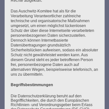
Rechte aufgeklärt.
Seitennummerierung
Zurück
3
Weiter
Das Auschwitz-Komitee hat als für die
der
Verarbeitung Verantwortlicher zahlreiche
technische und organisatorische Maßnahmen
Beiträge
umgesetzt, um einen möglichst lückenlosen
Schutz der über diese Internetseite verarbeiteten
personenbezogenen Daten sicherzustellen.
Dennoch können Internetbasierte
Wir können froh sein, dass wir eine Antifa haben.
Datenübertragungen grundsätzlich
Sicherheitslücken aufweisen, sodass ein absoluter
Esther Bejarano - 16. Dezember 2019
Schutz nicht gewährleistet werden kann. Aus
diesem Grund steht es jeder betroffenen Person
frei, personenbezogene Daten auch auf
alternativen Wegen, beispielsweise telefonisch, an
uns zu übermitteln.
Begriffsbestimmungen
Die Datenschutzerklärung beruht auf den
Begrifflichkeiten, die durch den Europäischen
Richtlinien- und Verordnungsgeber beim Erlass
der Datenschutz-Grundverordnung (DS-GVO)