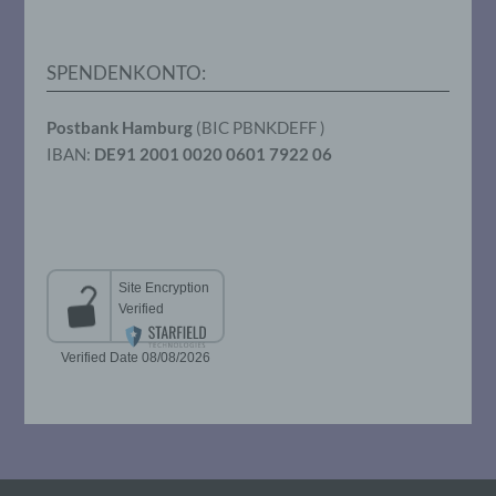
Verarbeitung durch das Unionsrecht oder
das Recht der Mitgliedstaaten vorgegeben,
so kann der Verantwortliche
beziehungsweise können die bestimmten
SPENDENKONTO:
Kriterien seiner Benennung nach dem
Unionsrecht oder dem Recht der
Mitgliedstaaten vorgesehen werden.
Postbank Hamburg
(BIC PBNKDEFF )
IBAN:
DE91 2001 0020 0601 7922 06
h) Auftragsverarbeiter
Auftragsverarbeiter ist eine natürliche oder
juristische Person, Behörde, Einrichtung
oder andere Stelle, die personenbezogene
Daten im Auftrag des Verantwortlichen
verarbeitet.
i) Empfänger
Empfänger ist eine natürliche oder
juristische Person, Behörde, Einrichtung
oder andere Stelle, der personenbezogene