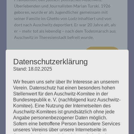
Überlebenden und Journalisten Marian Turski. 1926
geboren, wurde er als Jugendlicher gemeinsam mit
seiner Familie im Ghetto von Lodz inhaftiert und von
dort nach Auschwitz deportiert. Er war 20 Jahre alt, als
er – mehr tot als lebendig – nach dem Todesmarsch aus
Auschwitz in Theresienstadt befreit wurde.
mehr ...
Datenschutzerklärung
Stand: 18.02.2025
Wir freuen uns sehr über Ihr Interesse an unserem
Verein. Datenschutz hat einen besonders hohen
Stellenwert für den Auschwitz-Komitee in der
Bundesrepublik e. V. (nachfolgend kurz Auschwitz-
Komitee). Eine Nutzung der Internetseiten des
Auschwitz-Komitees ist grundsätzlich ohne jede
Angabe personenbezogener Daten möglich.
Sofern eine betroffene Person besondere Services
unseres Vereins über unsere Internetseite in