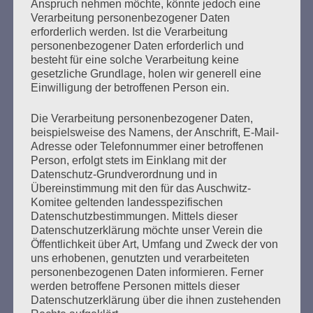
Anspruch nehmen möchte, könnte jedoch eine
2009: Verleihung der Herbert-
Verarbeitung personenbezogener Daten
Weichmann-Medaille an Elsa
erforderlich werden. Ist die Verarbeitung
personenbezogener Daten erforderlich und
Werner
besteht für eine solche Verarbeitung keine
gesetzliche Grundlage, holen wir generell eine
Erstellt am
16. Februar 2025
Einwilligung der betroffenen Person ein.
Die Verarbeitung personenbezogener Daten,
Ansprache zur Verleihung des Herbert-Weichmann-
beispielsweise des Namens, der Anschrift, E-Mail-
Medaille der Jüdischen Gemeinde Hamburg an Elsa
Adresse oder Telefonnummer einer betroffenen
Werner am 13. September 2009 Es gilt das gesprochene
Person, erfolgt stets im Einklang mit der
Wort Sehr geehrte Frau Lafrenz-Page, sehr geehrte Frau
Datenschutz-Grundverordnung und in
Feingold,liebe Elsa Werner, lieber Herr Herzberg,meine
Übereinstimmung mit den für das Auschwitz-
sehr verehrten Damen und Herren! Ich freue mich hier
Komitee geltenden landesspezifischen
heute als Mitglied des Auschwitz-Komitees die Laudatio
Datenschutzbestimmungen. Mittels dieser
für eine Frau halten zu…
Datenschutzerklärung möchte unser Verein die
Öffentlichkeit über Art, Umfang und Zweck der von
uns erhobenen, genutzten und verarbeiteten
mehr ...
personenbezogenen Daten informieren. Ferner
werden betroffene Personen mittels dieser
Datenschutzerklärung über die ihnen zustehenden