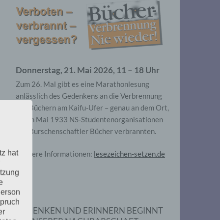
Donnerstag, 21. Mai 2026, 11 – 18 Uhr
Zum 26. Mal gibt es eine Marathonlesung
anlässlich des Gedenkens an die Verbrennung
von Büchern am Kaifu-Ufer – genau an dem Ort,
wo im Mai 1933 NS-Studentenorganisationen
und Burschenschaftler Bücher verbrannten.
tz hat
Weitere Informationen:
lesezeichen-setzen.de
utzung
e
Person
spruch
GEDENKEN UND ERINNERN BEGINNT
er