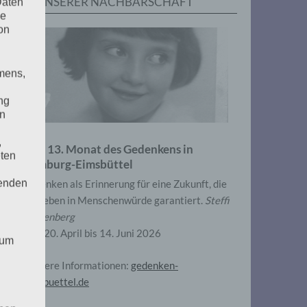
IN UNSERER NACHBARSCHAFT
Daten
he
on
mens,
ng
en
,
Zum 13. Monat des Gedenkens in
eten
Hamburg-Eimsbüttel
henden
Gedenken als Erinnerung für eine Zukunft, die
ein Leben in Menschenwürde garantiert.
Steffi
Wittenberg
Vom 20. April bis 14. Juni 2026
 um
Weitere Informationen:
gedenken-
eimsbuettel.de