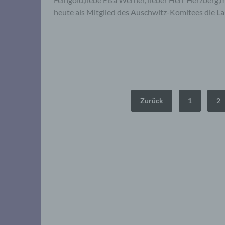
heute als Mitglied des Auschwitz-Komitees die La
Seitennummerierung
Zurück
1
2
der
Beiträge