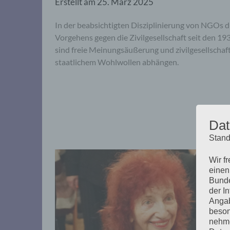
Erstellt am
25. März 2025
In der beabsichtigten Disziplinierung von NGOs 
Vorgehens gegen die Zivilgesellschaft seit den 19
sind freie Meinungsäußerung und zivilgesellschaf
staatlichem Wohlwollen abhängen.
Dat
Stand
Wir f
einen
Bunde
der I
Angab
beson
nehme