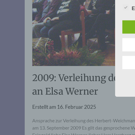
E
2009: Verleihung der 
an Elsa Werner
Erstellt am
16. Februar 2025
Ansprache zur Verleihung des Herbert-Weichman
am 13. September 2009 Es gilt das gesprochene Wo
Feingold,liebe Elsa Werner, lieber Herr Herzberg