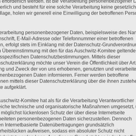
 erforderlich werden. Ist die Verarbeitung personenbezogener 
derlich und besteht für eine solche Verarbeitung keine gesetzlic
lage, holen wir generell eine Einwilligung der betroffenen Pers
erarbeitung personenbezogener Daten, beispielsweise des Na
hat uns verlassen
nschrift, E-Mail-Adresse oder Telefonnummer einer betroffenen
n, erfolgt stets im Einklang mit der Datenschutz-Grundverordnu
n Übereinstimmung mit den für das Auschwitz-Komitee geltend
sspezifischen Datenschutzbestimmungen. Mittels dieser
schutzerklärung möchte unser Verein die Öffentlichkeit über Art
n haben wir noch an ihrem Bett gesessen und vorgelesen. Aus
g und Zweck der von uns erhobenen, genutzten und verarbeit
 dürfte“. Sie schreibt da: „Skat spielen. Doppelkopf, flippern,
nenbezogenen Daten informieren. Ferner werden betroffene
nen mittels dieser Datenschutzerklärung über die ihnen zuste
e aufgeklärt.
mehr ...
uschwitz-Komitee hat als für die Verarbeitung Verantwortlicher
eiche technische und organisatorische Maßnahmen umgesetzt,
 möglichst lückenlosen Schutz der über diese Internetseite
beiteten personenbezogenen Daten sicherzustellen. Dennoch
n Internetbasierte Datenübertragungen grundsätzlich
rheitslücken aufweisen, sodass ein absoluter Schutz nicht