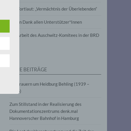
wird
Im Wortlaut: „Vermächtnis der Überlebenden“
m
Vielen Dank allen Unterstützer*Innen
line-
en,
Zur Arbeit des Auschwitz-Komitees in der BRD
tät
e.V.
NEUE BEITRÄGE
für
Wir trauern um Heidburg Behling (1939 –
2026)
Zum Stillstand in der Realisierung des
Dokumentationszentrums denk.mal
Hannoverscher Bahnhof in Hamburg
fahren
eben,