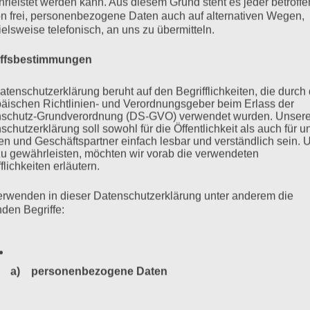
Turski (1926 – 2025)
rleistet werden kann. Aus diesem Grund steht es jeder betroff
n frei, personenbezogene Daten auch auf alternativen Wegen,
ielsweise telefonisch, an uns zu übermitteln.
iffsbestimmungen
 seinen Präsidenten, den jüdisch-polnischen Auschwitz-
26 geboren, wurde er als Jugendlicher gemeinsam mit seiner
atenschutzerklärung beruht auf den Begrifflichkeiten, die durch
äischen Richtlinien- und Verordnungsgeber beim Erlass der
 nach Auschwitz deportiert. Er war 20 Jahre alt, als er – mehr
schutz-Grundverordnung (DS-GVO) verwendet wurden. Unser
hwitz in Theresienstadt befreit wurde.
schutzerklärung soll sowohl für die Öffentlichkeit als auch für u
n und Geschäftspartner einfach lesbar und verständlich sein.
zu gewährleisten, möchten wir vorab die verwendeten
flichkeiten erläutern.
mehr ...
erwenden in dieser Datenschutzerklärung unter anderem die
nden Begriffe:
a) personenbezogene Daten
Personenbezogene Daten sind alle Informationen, die sich a