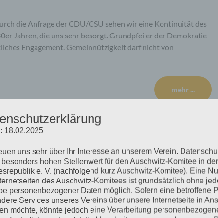
durch die Anfrage der CDU/CSU sehen wir eine Kontinuität des
30er Jahren, die uns sehr besorgt. Grundpfeiler der Demokratie
tliches Engagement. Gemeinnützigkeit darf nicht von
mehr ...
enschutzerklärung
: 18.02.2025
reuen uns sehr über Ihr Interesse an unserem Verein. Datenschu
 besonders hohen Stellenwert für den Auschwitz-Komitee in der
srepublik e. V. (nachfolgend kurz Auschwitz-Komitee). Eine N
nternetseiten des Auschwitz-Komitees ist grundsätzlich ohne jed
e personenbezogener Daten möglich. Sofern eine betroffene 
dere Services unseres Vereins über unsere Internetseite in An
n möchte, könnte jedoch eine Verarbeitung personenbezogen