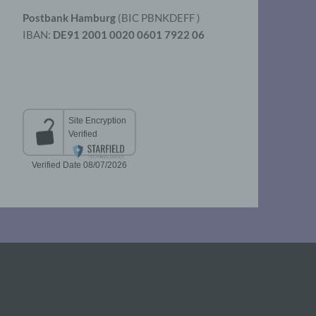
Postbank Hamburg
(BIC PBNKDEFF )
IBAN:
DE91 2001 0020 0601 7922 06
aten
er
t
chen
 die