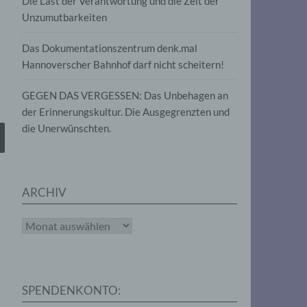
Die Last der Verantwortung und die Zeit der
, die
Unzumutbarkeiten
die
g
die
Das Dokumentationszentrum denk.mal
Hannoverscher Bahnhof darf nicht scheitern!
GEGEN DAS VERGESSEN: Das Unbehagen an
der Erinnerungskultur. Die Ausgegrenzten und
die Unerwünschten.
rter
eitung
ARCHIV
Archiv
e
iehen,
SPENDENKONTO:
tung,