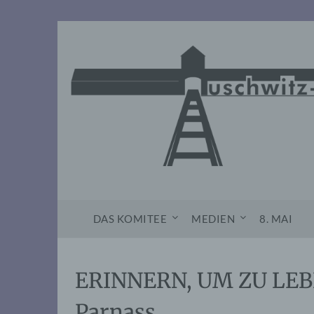
Skip
to
content
DAS KOMITEE
MEDIEN
8. MAI
ERINNERN, UM ZU LEBE
Parnass