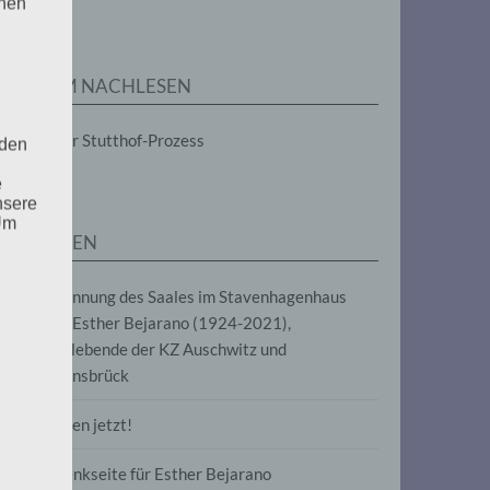
enen
ZUM NACHLESEN
Der Stutthof-Prozess
 den
e
nsere
 Um
SEITEN
Benennung des Saales im Stavenhagenhaus
nach Esther Bejarano (1924-2021),
Überlebende der KZ Auschwitz und
Ravensbrück
Frieden jetzt!
Gedenkseite für Esther Bejarano
uf