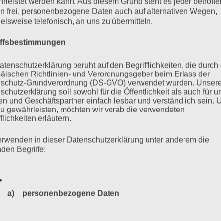
Turski (1926 – 2025)
rleistet werden kann. Aus diesem Grund steht es jeder betroff
n frei, personenbezogene Daten auch auf alternativen Wegen,
ielsweise telefonisch, an uns zu übermitteln.
iffsbestimmungen
 seinen Präsidenten, den jüdisch-polnischen Auschwitz-
26 geboren, wurde er als Jugendlicher gemeinsam mit seiner
atenschutzerklärung beruht auf den Begrifflichkeiten, die durch
äischen Richtlinien- und Verordnungsgeber beim Erlass der
 nach Auschwitz deportiert. Er war 20 Jahre alt, als er – mehr
schutz-Grundverordnung (DS-GVO) verwendet wurden. Unser
hwitz in Theresienstadt befreit wurde.
schutzerklärung soll sowohl für die Öffentlichkeit als auch für u
n und Geschäftspartner einfach lesbar und verständlich sein.
zu gewährleisten, möchten wir vorab die verwendeten
flichkeiten erläutern.
mehr ...
erwenden in dieser Datenschutzerklärung unter anderem die
nden Begriffe:
a) personenbezogene Daten
Personenbezogene Daten sind alle Informationen, die sich a