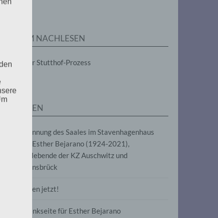
enen
ZUM NACHLESEN
Der Stutthof-Prozess
 den
e
nsere
 Um
SEITEN
Benennung des Saales im Stavenhagenhaus
nach Esther Bejarano (1924-2021),
Überlebende der KZ Auschwitz und
Ravensbrück
Frieden jetzt!
Gedenkseite für Esther Bejarano
uf