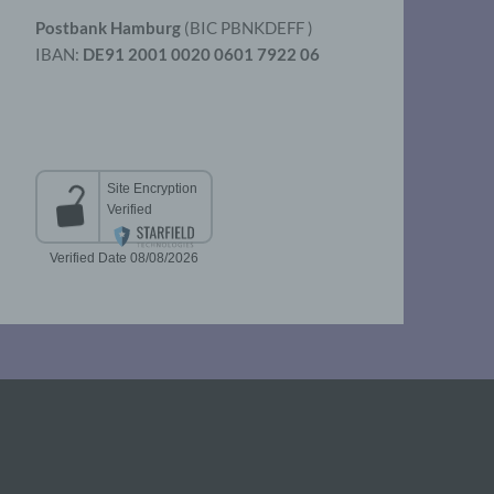
Postbank Hamburg
(BIC PBNKDEFF )
IBAN:
DE91 2001 0020 0601 7922 06
aten
er
t
chen
 die