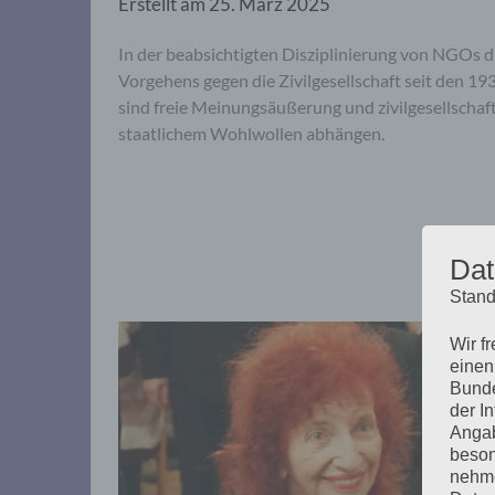
Erstellt am
25. März 2025
In der beabsichtigten Disziplinierung von NGOs 
Vorgehens gegen die Zivilgesellschaft seit den 19
sind freie Meinungsäußerung und zivilgesellschaf
staatlichem Wohlwollen abhängen.
Dat
Stand
Wir f
einen
Bunde
der I
Angab
beson
nehme