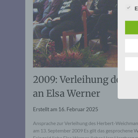
E
2009: Verleihung der 
an Elsa Werner
Erstellt am
16. Februar 2025
Ansprache zur Verleihung des Herbert-Weichman
am 13. September 2009 Es gilt das gesprochene Wo
Feingold,liebe Elsa Werner, lieber Herr Herzberg