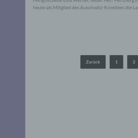
heute als Mitglied des Auschwitz-Komitees die La
Seitennummerierung
Zurück
1
2
der
Beiträge