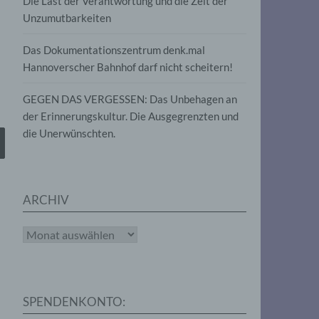
Die Last der Verantwortung und die Zeit der
, die
Unzumutbarkeiten
die
g
die
Das Dokumentationszentrum denk.mal
Hannoverscher Bahnhof darf nicht scheitern!
GEGEN DAS VERGESSEN: Das Unbehagen an
der Erinnerungskultur. Die Ausgegrenzten und
die Unerwünschten.
rter
eitung
ARCHIV
Archiv
e
iehen,
SPENDENKONTO:
tung,