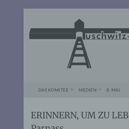
Skip
to
content
DAS KOMITEE
MEDIEN
8. MAI
ERINNERN, UM ZU LEBE
Parnass