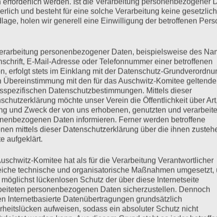
 erforderlich werden. Ist die Verarbeitung personenbezogener 
derlich und besteht für eine solche Verarbeitung keine gesetzlic
lage, holen wir generell eine Einwilligung der betroffenen Pers
erarbeitung personenbezogener Daten, beispielsweise des Na
hat uns verlassen
nschrift, E-Mail-Adresse oder Telefonnummer einer betroffenen
n, erfolgt stets im Einklang mit der Datenschutz-Grundverordnu
n Übereinstimmung mit den für das Auschwitz-Komitee geltend
sspezifischen Datenschutzbestimmungen. Mittels dieser
schutzerklärung möchte unser Verein die Öffentlichkeit über Art
n haben wir noch an ihrem Bett gesessen und vorgelesen. Aus
g und Zweck der von uns erhobenen, genutzten und verarbeit
 dürfte“. Sie schreibt da: „Skat spielen. Doppelkopf, flippern,
nenbezogenen Daten informieren. Ferner werden betroffene
nen mittels dieser Datenschutzerklärung über die ihnen zuste
e aufgeklärt.
mehr ...
uschwitz-Komitee hat als für die Verarbeitung Verantwortlicher
eiche technische und organisatorische Maßnahmen umgesetzt,
 möglichst lückenlosen Schutz der über diese Internetseite
beiteten personenbezogenen Daten sicherzustellen. Dennoch
n Internetbasierte Datenübertragungen grundsätzlich
rheitslücken aufweisen, sodass ein absoluter Schutz nicht