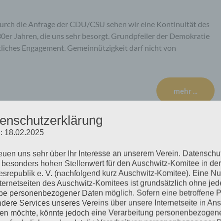
durch die Anfrage der CDU/CSU sehen wir eine Kontinuität des
30er Jahren, die uns sehr besorgt. Grundpfeiler der Demokratie
tliches Engagement. Gemeinnützigkeit darf nicht von
mehr ...
enschutzerklärung
: 18.02.2025
reuen uns sehr über Ihr Interesse an unserem Verein. Datenschu
 besonders hohen Stellenwert für den Auschwitz-Komitee in der
srepublik e. V. (nachfolgend kurz Auschwitz-Komitee). Eine N
nternetseiten des Auschwitz-Komitees ist grundsätzlich ohne jed
e personenbezogener Daten möglich. Sofern eine betroffene 
dere Services unseres Vereins über unsere Internetseite in An
n möchte, könnte jedoch eine Verarbeitung personenbezogen