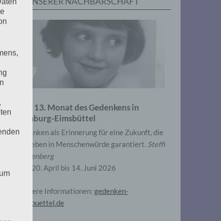
IN UNSERER NACHBARSCHAFT
Daten
he
on
mens,
ng
en
,
Zum 13. Monat des Gedenkens in
eten
Hamburg-Eimsbüttel
henden
Gedenken als Erinnerung für eine Zukunft, die
ein Leben in Menschenwürde garantiert.
Steffi
Wittenberg
Vom 20. April bis 14. Juni 2026
 um
Weitere Informationen:
gedenken-
eimsbuettel.de