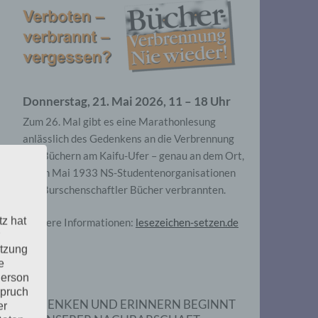
Donnerstag, 21. Mai 2026, 11 – 18 Uhr
Zum 26. Mal gibt es eine Marathonlesung
anlässlich des Gedenkens an die Verbrennung
von Büchern am Kaifu-Ufer – genau an dem Ort,
wo im Mai 1933 NS-Studentenorganisationen
und Burschenschaftler Bücher verbrannten.
tz hat
Weitere Informationen:
lesezeichen-setzen.de
utzung
e
Person
spruch
GEDENKEN UND ERINNERN BEGINNT
er