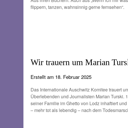
Aus ihren Büchern. Auch aus „Wenn ich mir was w
flippern, tanzen, wahnsinnig gerne fernsehen“.
Wir trauern um Marian Turs
Erstellt am
18. Februar 2025
Das Internationale Auschwitz Komitee trauert u
Überlebenden und Journalisten Marian Turski. 
seiner Familie im Ghetto von Lodz inhaftiert und 
– mehr tot als lebendig – nach dem Todesmarsch