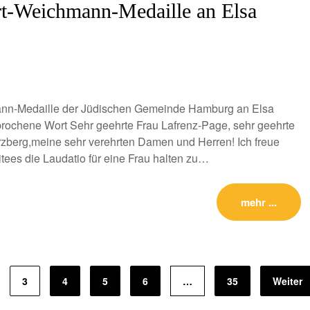
rt-Weichmann-Medaille an Elsa
ann-Medaille der Jüdischen Gemeinde Hamburg an Elsa
rochene Wort Sehr geehrte Frau Lafrenz-Page, sehr geehrte
erzberg,meine sehr verehrten Damen und Herren! Ich freue
tees die Laudatio für eine Frau halten zu…
mehr ...
3
4
5
6
…
35
Weiter