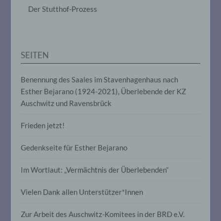
das Ordnen, die Speicherung, die
Der Stutthof-Prozess
Anpassung oder Veränderung, das
Auslesen, das Abfragen, die Verwendung,
die Offenlegung durch Übermittlung,
Verbreitung oder eine andere Form der
Bereitstellung, den Abgleich oder die
SEITEN
Verknüpfung, die Einschränkung, das
Löschen oder die Vernichtung.
Benennung des Saales im Stavenhagenhaus nach
Esther Bejarano (1924-2021), Überlebende der KZ
d) Einschränkung der Verarbeitung
Auschwitz und Ravensbrück
Einschränkung der Verarbeitung ist die
Frieden jetzt!
Markierung gespeicherter
personenbezogener Daten mit dem Ziel,
ihre künftige Verarbeitung einzuschränken.
Gedenkseite für Esther Bejarano
Im Wortlaut: „Vermächtnis der Überlebenden“
e) Profiling
Vielen Dank allen Unterstützer*Innen
Profiling ist jede Art der automatisierten
Verarbeitung personenbezogener Daten,
Zur Arbeit des Auschwitz-Komitees in der BRD e.V.
die darin besteht, dass diese