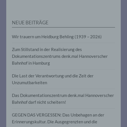
personenbezogenen Daten verwendet
werden, um bestimmte persönliche
Aspekte, die sich auf eine natürliche
Person beziehen, zu bewerten,
NEUE BEITRÄGE
insbesondere, um Aspekte bezüglich
Arbeitsleistung, wirtschaftlicher Lage,
Gesundheit, persönlicher Vorlieben,
Wir trauern um Heidburg Behling (1939 – 2026)
Interessen, Zuverlässigkeit, Verhalten,
Aufenthaltsort oder Ortswechsel dieser
natürlichen Person zu analysieren oder
Zum Stillstand in der Realisierung des
vorherzusagen.
Dokumentationszentrums denk.mal Hannoverscher
Bahnhof in Hamburg
f) Pseudonymisierung
Die Last der Verantwortung und die Zeit der
Unzumutbarkeiten
Pseudonymisierung ist die Verarbeitung
personenbezogener Daten in einer Weise,
auf welche die personenbezogenen Daten
Das Dokumentationszentrum denk.mal Hannoverscher
ohne Hinzuziehung zusätzlicher
Bahnhof darf nicht scheitern!
Informationen nicht mehr einer
spezifischen betroffenen Person
GEGEN DAS VERGESSEN: Das Unbehagen an der
zugeordnet werden können, sofern diese
zusätzlichen Informationen gesondert
Erinnerungskultur. Die Ausgegrenzten und die
aufbewahrt werden und technischen und