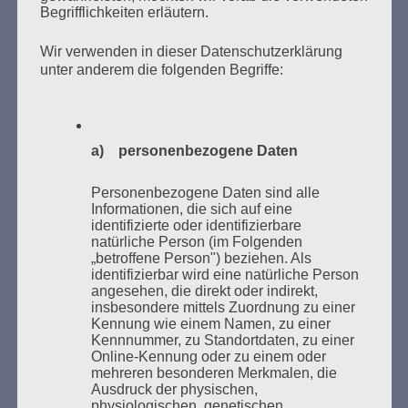
Begrifflichkeiten erläutern.
Wir verwenden in dieser Datenschutzerklärung
unter anderem die folgenden Begriffe:
Donnerstag, 21. Mai 2026, 11 – 18 Uhr
Zum 26. Mal gibt es eine Marathonlesung anlässlich
des Gedenkens an die Verbrennung von Büchern am
Kaifu-Ufer – genau an dem Ort, wo im Mai 1933 NS-
a) personenbezogene Daten
Studentenorganisationen und Burschenschaftler
Bücher verbrannten.
Personenbezogene Daten sind alle
Informationen, die sich auf eine
identifizierte oder identifizierbare
Weitere Informationen:
lesezeichen-setzen.de
natürliche Person (im Folgenden
„betroffene Person") beziehen. Als
identifizierbar wird eine natürliche Person
angesehen, die direkt oder indirekt,
insbesondere mittels Zuordnung zu einer
Kennung wie einem Namen, zu einer
GEDENKEN UND ERINNERN BEGINNT IN
Kennnummer, zu Standortdaten, zu einer
UNSERER NACHBARSCHAFT
Online-Kennung oder zu einem oder
mehreren besonderen Merkmalen, die
Ausdruck der physischen,
physiologischen, genetischen,