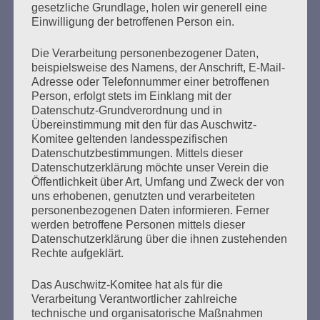
wie er aus Stettin in den Wachdienst im KZ Stutthof kam.
gesetzliche Grundlage, holen wir generell eine
Er habe sich vorgestellt, zur Bewachung von
Einwilligung der betroffenen Person ein.
„Arbeitseinsätzen“ kommandiert zu werden. Bei…
Die Verarbeitung personenbezogener Daten,
beispielsweise des Namens, der Anschrift, E-Mail-
mehr ...
Adresse oder Telefonnummer einer betroffenen
Person, erfolgt stets im Einklang mit der
Datenschutz-Grundverordnung und in
Übereinstimmung mit den für das Auschwitz-
Komitee geltenden landesspezifischen
Seitennummerierung
Datenschutzbestimmungen. Mittels dieser
Zurück
29
Weiter
Datenschutzerklärung möchte unser Verein die
der
Öffentlichkeit über Art, Umfang und Zweck der von
uns erhobenen, genutzten und verarbeiteten
Beiträge
personenbezogenen Daten informieren. Ferner
werden betroffene Personen mittels dieser
Datenschutzerklärung über die ihnen zustehenden
Aus der Erfahrung unseres Lebens sagen wir:
Rechte aufgeklärt.
Nie mehr schweigen, wegsehen wie und wo auch
immer Antisemitismus, Antiziganismus, Rassismus
Das Auschwitz-Komitee hat als für die
und Ausländerfeindlichkeit hervortreten!
Verarbeitung Verantwortlicher zahlreiche
Erinnern heißt handeln!
technische und organisatorische Maßnahmen