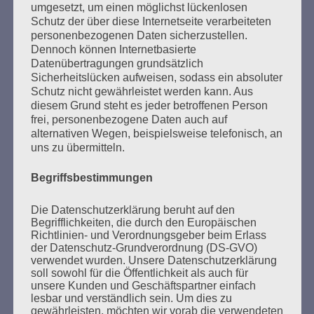
umgesetzt, um einen möglichst lückenlosen
Esther Bejarano
Schutz der über diese Internetseite verarbeiteten
personenbezogenen Daten sicherzustellen.
Dennoch können Internetbasierte
Datenübertragungen grundsätzlich
Sicherheitslücken aufweisen, sodass ein absoluter
Schutz nicht gewährleistet werden kann. Aus
diesem Grund steht es jeder betroffenen Person
frei, personenbezogene Daten auch auf
SUCHEN
alternativen Wegen, beispielsweise telefonisch, an
uns zu übermitteln.
NACH:
Begriffsbestimmungen
Die Datenschutzerklärung beruht auf den
Begrifflichkeiten, die durch den Europäischen
MARATHONLESUNG AUS DEN
Richtlinien- und Verordnungsgeber beim Erlass
VERBRANNTEN BÜCHERN
der Datenschutz-Grundverordnung (DS-GVO)
verwendet wurden. Unsere Datenschutzerklärung
soll sowohl für die Öffentlichkeit als auch für
unsere Kunden und Geschäftspartner einfach
lesbar und verständlich sein. Um dies zu
gewährleisten, möchten wir vorab die verwendeten