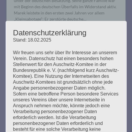
unter der deutschen Besatzung. Seine ganze Familie war
mit Beginn des deutschen Überfalls im Widerstand aktiv.
Marek leistete in den ersten zwei Jahren vor allem
„Kleinsabotage“: Er zerstörte deutsche…
Datenschutzerklärung
mehr ...
Stand: 18.02.2025
Wir freuen uns sehr über Ihr Interesse an unserem
Verein. Datenschutz hat einen besonders hohen
Stellenwert für den Auschwitz-Komitee in der
4. Verhandlungstag, Freitag,
Bundesrepublik e. V. (nachfolgend kurz Auschwitz-
Komitee). Eine Nutzung der Internetseiten des
25.10.2019
Auschwitz-Komitees ist grundsätzlich ohne jede
Angabe personenbezogener Daten möglich.
Erstellt am
25. Oktober 2019
Sofern eine betroffene Person besondere Services
unseres Vereins über unsere Internetseite in
Anspruch nehmen möchte, könnte jedoch eine
Die Richterin kündigte an, dass es dem Angeklagten
Verarbeitung personenbezogener Daten
heute nicht so gut gehe. Seine Befragung hielt er gut
erforderlich werden. Ist die Verarbeitung
durch. Der Faden aus dem letzten Verhandlungstag
personenbezogener Daten erforderlich und
wurde wieder aufgenommen. Bruno D. sollte erläutern,
besteht für eine solche Verarbeitung keine