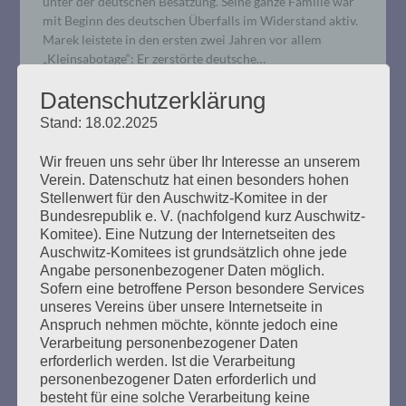
unter der deutschen Besatzung. Seine ganze Familie war
mit Beginn des deutschen Überfalls im Widerstand aktiv.
Marek leistete in den ersten zwei Jahren vor allem
„Kleinsabotage“: Er zerstörte deutsche…
Datenschutzerklärung
mehr ...
Stand: 18.02.2025
Wir freuen uns sehr über Ihr Interesse an unserem
Verein. Datenschutz hat einen besonders hohen
Stellenwert für den Auschwitz-Komitee in der
4. Verhandlungstag, Freitag,
Bundesrepublik e. V. (nachfolgend kurz Auschwitz-
Komitee). Eine Nutzung der Internetseiten des
25.10.2019
Auschwitz-Komitees ist grundsätzlich ohne jede
Angabe personenbezogener Daten möglich.
Erstellt am
25. Oktober 2019
Sofern eine betroffene Person besondere Services
unseres Vereins über unsere Internetseite in
Anspruch nehmen möchte, könnte jedoch eine
Die Richterin kündigte an, dass es dem Angeklagten
Verarbeitung personenbezogener Daten
heute nicht so gut gehe. Seine Befragung hielt er gut
erforderlich werden. Ist die Verarbeitung
durch. Der Faden aus dem letzten Verhandlungstag
personenbezogener Daten erforderlich und
wurde wieder aufgenommen. Bruno D. sollte erläutern,
besteht für eine solche Verarbeitung keine