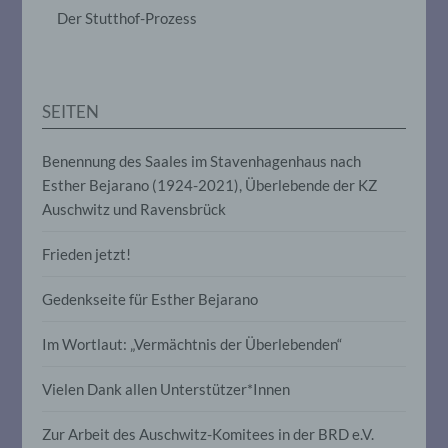
das Ordnen, die Speicherung, die
Der Stutthof-Prozess
Anpassung oder Veränderung, das
Auslesen, das Abfragen, die Verwendung,
die Offenlegung durch Übermittlung,
Verbreitung oder eine andere Form der
Bereitstellung, den Abgleich oder die
SEITEN
Verknüpfung, die Einschränkung, das
Löschen oder die Vernichtung.
Benennung des Saales im Stavenhagenhaus nach
Esther Bejarano (1924-2021), Überlebende der KZ
d) Einschränkung der Verarbeitung
Auschwitz und Ravensbrück
Einschränkung der Verarbeitung ist die
Frieden jetzt!
Markierung gespeicherter
personenbezogener Daten mit dem Ziel,
ihre künftige Verarbeitung einzuschränken.
Gedenkseite für Esther Bejarano
Im Wortlaut: „Vermächtnis der Überlebenden“
e) Profiling
Vielen Dank allen Unterstützer*Innen
Profiling ist jede Art der automatisierten
Verarbeitung personenbezogener Daten,
Zur Arbeit des Auschwitz-Komitees in der BRD e.V.
die darin besteht, dass diese