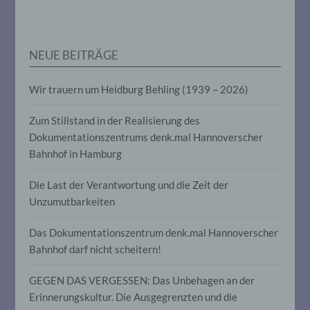
personenbezogenen Daten verwendet
werden, um bestimmte persönliche
Aspekte, die sich auf eine natürliche
Person beziehen, zu bewerten,
NEUE BEITRÄGE
insbesondere, um Aspekte bezüglich
Arbeitsleistung, wirtschaftlicher Lage,
Gesundheit, persönlicher Vorlieben,
Wir trauern um Heidburg Behling (1939 – 2026)
Interessen, Zuverlässigkeit, Verhalten,
Aufenthaltsort oder Ortswechsel dieser
natürlichen Person zu analysieren oder
Zum Stillstand in der Realisierung des
vorherzusagen.
Dokumentationszentrums denk.mal Hannoverscher
Bahnhof in Hamburg
f) Pseudonymisierung
Die Last der Verantwortung und die Zeit der
Unzumutbarkeiten
Pseudonymisierung ist die Verarbeitung
personenbezogener Daten in einer Weise,
auf welche die personenbezogenen Daten
Das Dokumentationszentrum denk.mal Hannoverscher
ohne Hinzuziehung zusätzlicher
Bahnhof darf nicht scheitern!
Informationen nicht mehr einer
spezifischen betroffenen Person
GEGEN DAS VERGESSEN: Das Unbehagen an der
zugeordnet werden können, sofern diese
zusätzlichen Informationen gesondert
Erinnerungskultur. Die Ausgegrenzten und die
aufbewahrt werden und technischen und