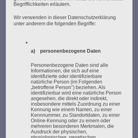
Begrifflichkeiten erläutern.
Wir verwenden in dieser Datenschutzerklärung
unter anderem die folgenden Begriffe:
Donnerstag, 21. Mai 2026, 11 – 18 Uhr
Zum 26. Mal gibt es eine Marathonlesung anlässlich
des Gedenkens an die Verbrennung von Büchern am
Kaifu-Ufer – genau an dem Ort, wo im Mai 1933 NS-
a) personenbezogene Daten
Studentenorganisationen und Burschenschaftler
Bücher verbrannten.
Personenbezogene Daten sind alle
Informationen, die sich auf eine
identifizierte oder identifizierbare
Weitere Informationen:
lesezeichen-setzen.de
natürliche Person (im Folgenden
„betroffene Person") beziehen. Als
identifizierbar wird eine natürliche Person
angesehen, die direkt oder indirekt,
insbesondere mittels Zuordnung zu einer
Kennung wie einem Namen, zu einer
GEDENKEN UND ERINNERN BEGINNT IN
Kennnummer, zu Standortdaten, zu einer
UNSERER NACHBARSCHAFT
Online-Kennung oder zu einem oder
mehreren besonderen Merkmalen, die
Ausdruck der physischen,
physiologischen, genetischen,