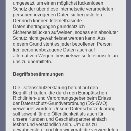
Esther Bejarano - 26. Januar 2020
umgesetzt, um einen möglichst lückenlosen
Schutz der über diese Internetseite verarbeiteten
personenbezogenen Daten sicherzustellen.
Dennoch können Internetbasierte
Datenübertragungen grundsätzlich
Sicherheitslücken aufweisen, sodass ein absoluter
Schutz nicht gewährleistet werden kann. Aus
diesem Grund steht es jeder betroffenen Person
frei, personenbezogene Daten auch auf
SUCHEN
alternativen Wegen, beispielsweise telefonisch, an
uns zu übermitteln.
NACH:
Begriffsbestimmungen
Die Datenschutzerklärung beruht auf den
Begrifflichkeiten, die durch den Europäischen
MARATHONLESUNG AUS DEN
Richtlinien- und Verordnungsgeber beim Erlass
VERBRANNTEN BÜCHERN
der Datenschutz-Grundverordnung (DS-GVO)
verwendet wurden. Unsere Datenschutzerklärung
soll sowohl für die Öffentlichkeit als auch für
unsere Kunden und Geschäftspartner einfach
lesbar und verständlich sein. Um dies zu
gewährleisten, möchten wir vorab die verwendeten