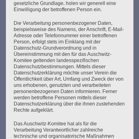
wie er aus Stettin in den Wachdienst im KZ Stutthof kam.
gesetzliche Grundlage, holen wir generell eine
Er habe sich vorgestellt, zur Bewachung von
Einwilligung der betroffenen Person ein.
„Arbeitseinsätzen“ kommandiert zu werden. Bei…
Die Verarbeitung personenbezogener Daten,
beispielsweise des Namens, der Anschrift, E-Mail-
mehr ...
Adresse oder Telefonnummer einer betroffenen
Person, erfolgt stets im Einklang mit der
Datenschutz-Grundverordnung und in
Übereinstimmung mit den für das Auschwitz-
Komitee geltenden landesspezifischen
Seitennummerierung
Datenschutzbestimmungen. Mittels dieser
Zurück
29
Weiter
Datenschutzerklärung möchte unser Verein die
der
Öffentlichkeit über Art, Umfang und Zweck der von
uns erhobenen, genutzten und verarbeiteten
Beiträge
personenbezogenen Daten informieren. Ferner
werden betroffene Personen mittels dieser
Datenschutzerklärung über die ihnen zustehenden
Am 8. Mai wäre dann Gelegenheit, über die großen
Rechte aufgeklärt.
Hoffnungen der Menschheit nachzudenken: über
Freiheit, Gleichheit, Brüderlichkeit – und
Das Auschwitz-Komitee hat als für die
Schwesterlichkeit.
Verarbeitung Verantwortlicher zahlreiche
technische und organisatorische Maßnahmen