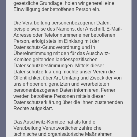
wie er aus Stettin in den Wachdienst im KZ Stutthof kam.
gesetzliche Grundlage, holen wir generell eine
Er habe sich vorgestellt, zur Bewachung von
Einwilligung der betroffenen Person ein.
„Arbeitseinsätzen“ kommandiert zu werden. Bei…
Die Verarbeitung personenbezogener Daten,
beispielsweise des Namens, der Anschrift, E-Mail-
mehr ...
Adresse oder Telefonnummer einer betroffenen
Person, erfolgt stets im Einklang mit der
Datenschutz-Grundverordnung und in
Übereinstimmung mit den für das Auschwitz-
Komitee geltenden landesspezifischen
Seitennummerierung
Datenschutzbestimmungen. Mittels dieser
Zurück
29
Weiter
Datenschutzerklärung möchte unser Verein die
der
Öffentlichkeit über Art, Umfang und Zweck der von
uns erhobenen, genutzten und verarbeiteten
Beiträge
personenbezogenen Daten informieren. Ferner
werden betroffene Personen mittels dieser
Datenschutzerklärung über die ihnen zustehenden
Der 8. Mai muss ein Feiertag werden. Arbeiten wir
Rechte aufgeklärt.
daran!
Das Auschwitz-Komitee hat als für die
Esther Bejarano - 3. Mai 2021
Verarbeitung Verantwortlicher zahlreiche
technische und organisatorische Maßnahmen