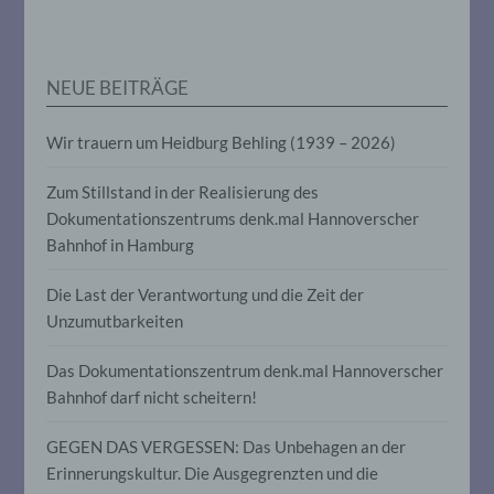
personenbezogenen Daten verwendet
werden, um bestimmte persönliche
Aspekte, die sich auf eine natürliche
Person beziehen, zu bewerten,
NEUE BEITRÄGE
insbesondere, um Aspekte bezüglich
Arbeitsleistung, wirtschaftlicher Lage,
Gesundheit, persönlicher Vorlieben,
Wir trauern um Heidburg Behling (1939 – 2026)
Interessen, Zuverlässigkeit, Verhalten,
Aufenthaltsort oder Ortswechsel dieser
natürlichen Person zu analysieren oder
Zum Stillstand in der Realisierung des
vorherzusagen.
Dokumentationszentrums denk.mal Hannoverscher
Bahnhof in Hamburg
f) Pseudonymisierung
Die Last der Verantwortung und die Zeit der
Unzumutbarkeiten
Pseudonymisierung ist die Verarbeitung
personenbezogener Daten in einer Weise,
auf welche die personenbezogenen Daten
Das Dokumentationszentrum denk.mal Hannoverscher
ohne Hinzuziehung zusätzlicher
Bahnhof darf nicht scheitern!
Informationen nicht mehr einer
spezifischen betroffenen Person
GEGEN DAS VERGESSEN: Das Unbehagen an der
zugeordnet werden können, sofern diese
zusätzlichen Informationen gesondert
Erinnerungskultur. Die Ausgegrenzten und die
aufbewahrt werden und technischen und