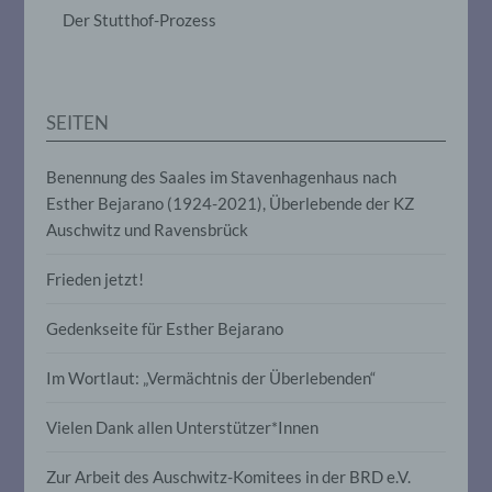
das Ordnen, die Speicherung, die
Der Stutthof-Prozess
Anpassung oder Veränderung, das
Auslesen, das Abfragen, die Verwendung,
die Offenlegung durch Übermittlung,
Verbreitung oder eine andere Form der
Bereitstellung, den Abgleich oder die
SEITEN
Verknüpfung, die Einschränkung, das
Löschen oder die Vernichtung.
Benennung des Saales im Stavenhagenhaus nach
Esther Bejarano (1924-2021), Überlebende der KZ
d) Einschränkung der Verarbeitung
Auschwitz und Ravensbrück
Einschränkung der Verarbeitung ist die
Frieden jetzt!
Markierung gespeicherter
personenbezogener Daten mit dem Ziel,
ihre künftige Verarbeitung einzuschränken.
Gedenkseite für Esther Bejarano
Im Wortlaut: „Vermächtnis der Überlebenden“
e) Profiling
Vielen Dank allen Unterstützer*Innen
Profiling ist jede Art der automatisierten
Verarbeitung personenbezogener Daten,
Zur Arbeit des Auschwitz-Komitees in der BRD e.V.
die darin besteht, dass diese