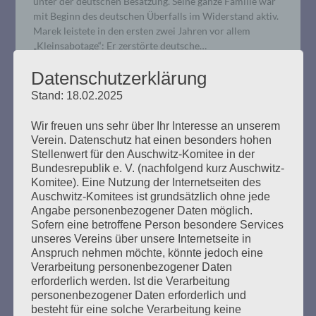
unter der deutschen Besatzung. Seine ganze Familie war
mit Beginn des deutschen Überfalls im Widerstand aktiv.
Marek leistete in den ersten zwei Jahren vor allem
„Kleinsabotage“: Er zerstörte deutsche…
Datenschutzerklärung
mehr ...
Stand: 18.02.2025
Wir freuen uns sehr über Ihr Interesse an unserem
Verein. Datenschutz hat einen besonders hohen
Stellenwert für den Auschwitz-Komitee in der
4. Verhandlungstag, Freitag,
Bundesrepublik e. V. (nachfolgend kurz Auschwitz-
Komitee). Eine Nutzung der Internetseiten des
25.10.2019
Auschwitz-Komitees ist grundsätzlich ohne jede
Angabe personenbezogener Daten möglich.
Erstellt am
25. Oktober 2019
Sofern eine betroffene Person besondere Services
unseres Vereins über unsere Internetseite in
Anspruch nehmen möchte, könnte jedoch eine
Die Richterin kündigte an, dass es dem Angeklagten
Verarbeitung personenbezogener Daten
heute nicht so gut gehe. Seine Befragung hielt er gut
erforderlich werden. Ist die Verarbeitung
durch. Der Faden aus dem letzten Verhandlungstag
personenbezogener Daten erforderlich und
wurde wieder aufgenommen. Bruno D. sollte erläutern,
besteht für eine solche Verarbeitung keine