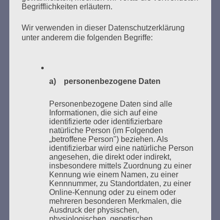
Begrifflichkeiten erläutern.
Wir verwenden in dieser Datenschutzerklärung
unter anderem die folgenden Begriffe:
Donnerstag, 21. Mai 2026, 11 – 18 Uhr
Zum 26. Mal gibt es eine Marathonlesung anlässlich
des Gedenkens an die Verbrennung von Büchern am
Kaifu-Ufer – genau an dem Ort, wo im Mai 1933 NS-
a) personenbezogene Daten
Studentenorganisationen und Burschenschaftler
Bücher verbrannten.
Personenbezogene Daten sind alle
Informationen, die sich auf eine
identifizierte oder identifizierbare
Weitere Informationen:
lesezeichen-setzen.de
natürliche Person (im Folgenden
„betroffene Person") beziehen. Als
identifizierbar wird eine natürliche Person
angesehen, die direkt oder indirekt,
insbesondere mittels Zuordnung zu einer
Kennung wie einem Namen, zu einer
GEDENKEN UND ERINNERN BEGINNT IN
Kennnummer, zu Standortdaten, zu einer
UNSERER NACHBARSCHAFT
Online-Kennung oder zu einem oder
mehreren besonderen Merkmalen, die
Ausdruck der physischen,
physiologischen, genetischen,