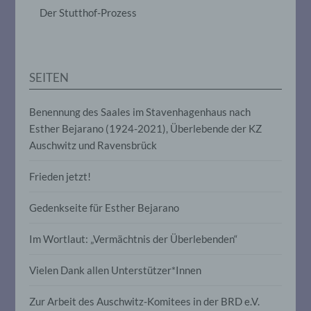
das Ordnen, die Speicherung, die
Der Stutthof-Prozess
Anpassung oder Veränderung, das
Auslesen, das Abfragen, die Verwendung,
die Offenlegung durch Übermittlung,
Verbreitung oder eine andere Form der
Bereitstellung, den Abgleich oder die
SEITEN
Verknüpfung, die Einschränkung, das
Löschen oder die Vernichtung.
Benennung des Saales im Stavenhagenhaus nach
Esther Bejarano (1924-2021), Überlebende der KZ
d) Einschränkung der Verarbeitung
Auschwitz und Ravensbrück
Einschränkung der Verarbeitung ist die
Frieden jetzt!
Markierung gespeicherter
personenbezogener Daten mit dem Ziel,
ihre künftige Verarbeitung einzuschränken.
Gedenkseite für Esther Bejarano
Im Wortlaut: „Vermächtnis der Überlebenden“
e) Profiling
Vielen Dank allen Unterstützer*Innen
Profiling ist jede Art der automatisierten
Verarbeitung personenbezogener Daten,
Zur Arbeit des Auschwitz-Komitees in der BRD e.V.
die darin besteht, dass diese