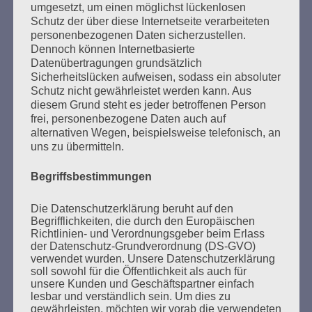
umgesetzt, um einen möglichst lückenlosen
Nie wieder Faschismus – nie wieder Krieg!
Schutz der über diese Internetseite verarbeiteten
Esther Bejarano - 3. Mai 2021
personenbezogenen Daten sicherzustellen.
Dennoch können Internetbasierte
Datenübertragungen grundsätzlich
Sicherheitslücken aufweisen, sodass ein absoluter
Schutz nicht gewährleistet werden kann. Aus
diesem Grund steht es jeder betroffenen Person
frei, personenbezogene Daten auch auf
SUCHEN
alternativen Wegen, beispielsweise telefonisch, an
uns zu übermitteln.
NACH:
Begriffsbestimmungen
Die Datenschutzerklärung beruht auf den
Begrifflichkeiten, die durch den Europäischen
MARATHONLESUNG AUS DEN
Richtlinien- und Verordnungsgeber beim Erlass
VERBRANNTEN BÜCHERN
der Datenschutz-Grundverordnung (DS-GVO)
verwendet wurden. Unsere Datenschutzerklärung
soll sowohl für die Öffentlichkeit als auch für
unsere Kunden und Geschäftspartner einfach
lesbar und verständlich sein. Um dies zu
gewährleisten, möchten wir vorab die verwendeten