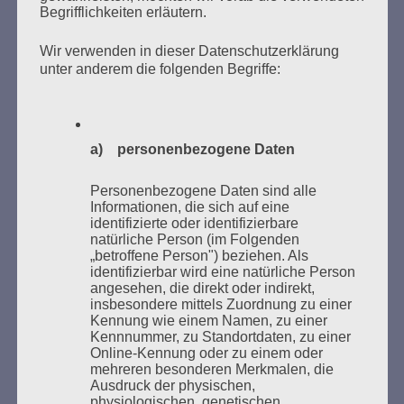
Begrifflichkeiten erläutern.
Wir verwenden in dieser Datenschutzerklärung
unter anderem die folgenden Begriffe:
Donnerstag, 21. Mai 2026, 11 – 18 Uhr
Zum 26. Mal gibt es eine Marathonlesung anlässlich
des Gedenkens an die Verbrennung von Büchern am
Kaifu-Ufer – genau an dem Ort, wo im Mai 1933 NS-
a) personenbezogene Daten
Studentenorganisationen und Burschenschaftler
Bücher verbrannten.
Personenbezogene Daten sind alle
Informationen, die sich auf eine
identifizierte oder identifizierbare
Weitere Informationen:
lesezeichen-setzen.de
natürliche Person (im Folgenden
„betroffene Person") beziehen. Als
identifizierbar wird eine natürliche Person
angesehen, die direkt oder indirekt,
insbesondere mittels Zuordnung zu einer
Kennung wie einem Namen, zu einer
GEDENKEN UND ERINNERN BEGINNT IN
Kennnummer, zu Standortdaten, zu einer
UNSERER NACHBARSCHAFT
Online-Kennung oder zu einem oder
mehreren besonderen Merkmalen, die
Ausdruck der physischen,
physiologischen, genetischen,