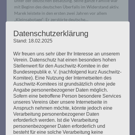
unter der deutschen Besatzung. Seine ganze Familie war
mit Beginn des deutschen Überfalls im Widerstand aktiv.
Marek leistete in den ersten zwei Jahren vor allem
„Kleinsabotage“: Er zerstörte deutsche…
Datenschutzerklärung
mehr ...
Stand: 18.02.2025
Wir freuen uns sehr über Ihr Interesse an unserem
Verein. Datenschutz hat einen besonders hohen
Stellenwert für den Auschwitz-Komitee in der
4. Verhandlungstag, Freitag,
Bundesrepublik e. V. (nachfolgend kurz Auschwitz-
Komitee). Eine Nutzung der Internetseiten des
25.10.2019
Auschwitz-Komitees ist grundsätzlich ohne jede
Angabe personenbezogener Daten möglich.
Erstellt am
25. Oktober 2019
Sofern eine betroffene Person besondere Services
unseres Vereins über unsere Internetseite in
Anspruch nehmen möchte, könnte jedoch eine
Die Richterin kündigte an, dass es dem Angeklagten
Verarbeitung personenbezogener Daten
heute nicht so gut gehe. Seine Befragung hielt er gut
erforderlich werden. Ist die Verarbeitung
durch. Der Faden aus dem letzten Verhandlungstag
personenbezogener Daten erforderlich und
wurde wieder aufgenommen. Bruno D. sollte erläutern,
besteht für eine solche Verarbeitung keine