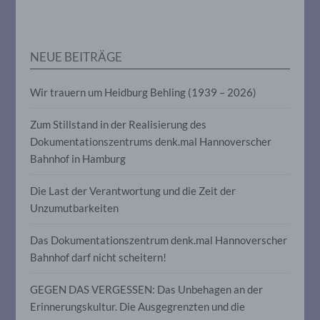
personenbezogenen Daten verwendet
werden, um bestimmte persönliche
Aspekte, die sich auf eine natürliche
Person beziehen, zu bewerten,
NEUE BEITRÄGE
insbesondere, um Aspekte bezüglich
Arbeitsleistung, wirtschaftlicher Lage,
Gesundheit, persönlicher Vorlieben,
Wir trauern um Heidburg Behling (1939 – 2026)
Interessen, Zuverlässigkeit, Verhalten,
Aufenthaltsort oder Ortswechsel dieser
natürlichen Person zu analysieren oder
Zum Stillstand in der Realisierung des
vorherzusagen.
Dokumentationszentrums denk.mal Hannoverscher
Bahnhof in Hamburg
f) Pseudonymisierung
Die Last der Verantwortung und die Zeit der
Unzumutbarkeiten
Pseudonymisierung ist die Verarbeitung
personenbezogener Daten in einer Weise,
auf welche die personenbezogenen Daten
Das Dokumentationszentrum denk.mal Hannoverscher
ohne Hinzuziehung zusätzlicher
Bahnhof darf nicht scheitern!
Informationen nicht mehr einer
spezifischen betroffenen Person
GEGEN DAS VERGESSEN: Das Unbehagen an der
zugeordnet werden können, sofern diese
zusätzlichen Informationen gesondert
Erinnerungskultur. Die Ausgegrenzten und die
aufbewahrt werden und technischen und