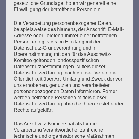
wie er aus Stettin in den Wachdienst im KZ Stutthof kam.
gesetzliche Grundlage, holen wir generell eine
Er habe sich vorgestellt, zur Bewachung von
Einwilligung der betroffenen Person ein.
„Arbeitseinsätzen“ kommandiert zu werden. Bei…
Die Verarbeitung personenbezogener Daten,
beispielsweise des Namens, der Anschrift, E-Mail-
mehr ...
Adresse oder Telefonnummer einer betroffenen
Person, erfolgt stets im Einklang mit der
Datenschutz-Grundverordnung und in
Übereinstimmung mit den für das Auschwitz-
Komitee geltenden landesspezifischen
Seitennummerierung
Datenschutzbestimmungen. Mittels dieser
Zurück
29
Weiter
Datenschutzerklärung möchte unser Verein die
der
Öffentlichkeit über Art, Umfang und Zweck der von
uns erhobenen, genutzten und verarbeiteten
Beiträge
personenbezogenen Daten informieren. Ferner
werden betroffene Personen mittels dieser
Datenschutzerklärung über die ihnen zustehenden
Bitte, bitte schweigt nicht, wenn ihr Unrecht seht.
Rechte aufgeklärt.
Seid solidarisch! Helft einander! Achtet auf die
Schwächsten!
Das Auschwitz-Komitee hat als für die
Bleibt mutig! Ich vertraue auf die Jugend, ich
Verarbeitung Verantwortlicher zahlreiche
vertraue auf euch!
technische und organisatorische Maßnahmen