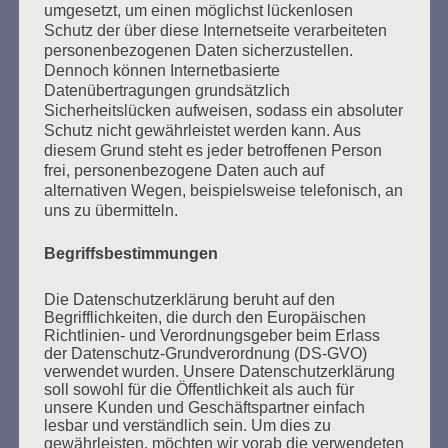
Esther Bejarano - 3. Januar 2019
umgesetzt, um einen möglichst lückenlosen
Schutz der über diese Internetseite verarbeiteten
personenbezogenen Daten sicherzustellen.
Dennoch können Internetbasierte
Datenübertragungen grundsätzlich
Sicherheitslücken aufweisen, sodass ein absoluter
Schutz nicht gewährleistet werden kann. Aus
diesem Grund steht es jeder betroffenen Person
frei, personenbezogene Daten auch auf
SUCHEN
alternativen Wegen, beispielsweise telefonisch, an
uns zu übermitteln.
NACH:
Begriffsbestimmungen
Die Datenschutzerklärung beruht auf den
Begrifflichkeiten, die durch den Europäischen
MARATHONLESUNG AUS DEN
Richtlinien- und Verordnungsgeber beim Erlass
VERBRANNTEN BÜCHERN
der Datenschutz-Grundverordnung (DS-GVO)
verwendet wurden. Unsere Datenschutzerklärung
soll sowohl für die Öffentlichkeit als auch für
unsere Kunden und Geschäftspartner einfach
lesbar und verständlich sein. Um dies zu
gewährleisten, möchten wir vorab die verwendeten