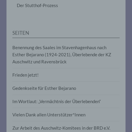
das Ordnen, die Speicherung, die
Der Stutthof-Prozess
Anpassung oder Veränderung, das
Auslesen, das Abfragen, die Verwendung,
die Offenlegung durch Übermittlung,
Verbreitung oder eine andere Form der
Bereitstellung, den Abgleich oder die
SEITEN
Verknüpfung, die Einschränkung, das
Löschen oder die Vernichtung.
Benennung des Saales im Stavenhagenhaus nach
Esther Bejarano (1924-2021), Überlebende der KZ
d) Einschränkung der Verarbeitung
Auschwitz und Ravensbrück
Einschränkung der Verarbeitung ist die
Frieden jetzt!
Markierung gespeicherter
personenbezogener Daten mit dem Ziel,
ihre künftige Verarbeitung einzuschränken.
Gedenkseite für Esther Bejarano
Im Wortlaut: „Vermächtnis der Überlebenden“
e) Profiling
Vielen Dank allen Unterstützer*Innen
Profiling ist jede Art der automatisierten
Verarbeitung personenbezogener Daten,
Zur Arbeit des Auschwitz-Komitees in der BRD e.V.
die darin besteht, dass diese