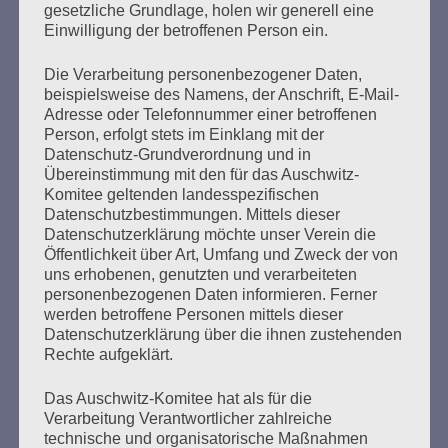
wie er aus Stettin in den Wachdienst im KZ Stutthof kam.
gesetzliche Grundlage, holen wir generell eine
Er habe sich vorgestellt, zur Bewachung von
Einwilligung der betroffenen Person ein.
„Arbeitseinsätzen“ kommandiert zu werden. Bei…
Die Verarbeitung personenbezogener Daten,
beispielsweise des Namens, der Anschrift, E-Mail-
mehr ...
Adresse oder Telefonnummer einer betroffenen
Person, erfolgt stets im Einklang mit der
Datenschutz-Grundverordnung und in
Übereinstimmung mit den für das Auschwitz-
Komitee geltenden landesspezifischen
Seitennummerierung
Datenschutzbestimmungen. Mittels dieser
Zurück
29
Weiter
Datenschutzerklärung möchte unser Verein die
der
Öffentlichkeit über Art, Umfang und Zweck der von
uns erhobenen, genutzten und verarbeiteten
Beiträge
personenbezogenen Daten informieren. Ferner
werden betroffene Personen mittels dieser
Datenschutzerklärung über die ihnen zustehenden
"Erinnern heißt handeln" bedeutet für mich, für uns,
Rechte aufgeklärt.
heute aktiv zu sein, uns mit den Verhältnissen
auseinanderzusetzen, bevor es wieder zu spät ist
Das Auschwitz-Komitee hat als für die
für eine Gegenwehr gegen rechts.
Verarbeitung Verantwortlicher zahlreiche
technische und organisatorische Maßnahmen