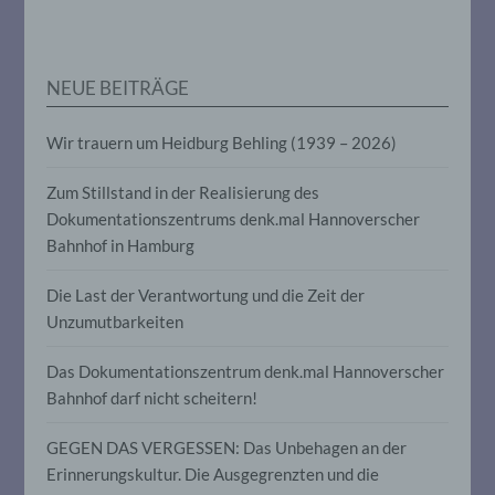
personenbezogenen Daten verwendet
werden, um bestimmte persönliche
Aspekte, die sich auf eine natürliche
Person beziehen, zu bewerten,
NEUE BEITRÄGE
insbesondere, um Aspekte bezüglich
Arbeitsleistung, wirtschaftlicher Lage,
Gesundheit, persönlicher Vorlieben,
Wir trauern um Heidburg Behling (1939 – 2026)
Interessen, Zuverlässigkeit, Verhalten,
Aufenthaltsort oder Ortswechsel dieser
natürlichen Person zu analysieren oder
Zum Stillstand in der Realisierung des
vorherzusagen.
Dokumentationszentrums denk.mal Hannoverscher
Bahnhof in Hamburg
f) Pseudonymisierung
Die Last der Verantwortung und die Zeit der
Unzumutbarkeiten
Pseudonymisierung ist die Verarbeitung
personenbezogener Daten in einer Weise,
auf welche die personenbezogenen Daten
Das Dokumentationszentrum denk.mal Hannoverscher
ohne Hinzuziehung zusätzlicher
Bahnhof darf nicht scheitern!
Informationen nicht mehr einer
spezifischen betroffenen Person
GEGEN DAS VERGESSEN: Das Unbehagen an der
zugeordnet werden können, sofern diese
zusätzlichen Informationen gesondert
Erinnerungskultur. Die Ausgegrenzten und die
aufbewahrt werden und technischen und