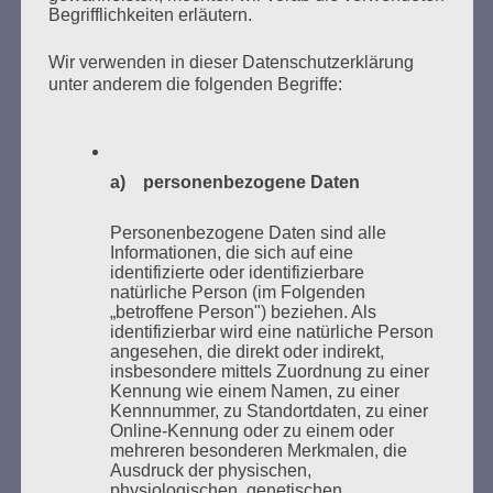
Begrifflichkeiten erläutern.
Wir verwenden in dieser Datenschutzerklärung
unter anderem die folgenden Begriffe:
Donnerstag, 21. Mai 2026, 11 – 18 Uhr
Zum 26. Mal gibt es eine Marathonlesung anlässlich
des Gedenkens an die Verbrennung von Büchern am
Kaifu-Ufer – genau an dem Ort, wo im Mai 1933 NS-
a) personenbezogene Daten
Studentenorganisationen und Burschenschaftler
Bücher verbrannten.
Personenbezogene Daten sind alle
Informationen, die sich auf eine
identifizierte oder identifizierbare
Weitere Informationen:
lesezeichen-setzen.de
natürliche Person (im Folgenden
„betroffene Person") beziehen. Als
identifizierbar wird eine natürliche Person
angesehen, die direkt oder indirekt,
insbesondere mittels Zuordnung zu einer
Kennung wie einem Namen, zu einer
GEDENKEN UND ERINNERN BEGINNT IN
Kennnummer, zu Standortdaten, zu einer
UNSERER NACHBARSCHAFT
Online-Kennung oder zu einem oder
mehreren besonderen Merkmalen, die
Ausdruck der physischen,
physiologischen, genetischen,