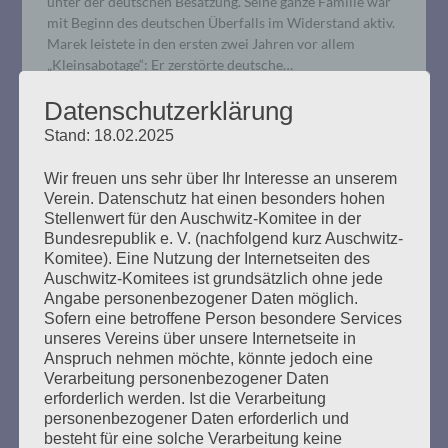
unter der deutschen Besatzung. Seine ganze Familie war
mit Beginn des deutschen Überfalls im Widerstand aktiv.
Marek leistete in den ersten zwei Jahren vor allem
„Kleinsabotage“: Er zerstörte deutsche…
Datenschutzerklärung
mehr ...
Stand: 18.02.2025
Wir freuen uns sehr über Ihr Interesse an unserem
Verein. Datenschutz hat einen besonders hohen
Stellenwert für den Auschwitz-Komitee in der
4. Verhandlungstag, Freitag,
Bundesrepublik e. V. (nachfolgend kurz Auschwitz-
Komitee). Eine Nutzung der Internetseiten des
25.10.2019
Auschwitz-Komitees ist grundsätzlich ohne jede
Angabe personenbezogener Daten möglich.
Erstellt am
25. Oktober 2019
Sofern eine betroffene Person besondere Services
unseres Vereins über unsere Internetseite in
Anspruch nehmen möchte, könnte jedoch eine
Die Richterin kündigte an, dass es dem Angeklagten
Verarbeitung personenbezogener Daten
heute nicht so gut gehe. Seine Befragung hielt er gut
erforderlich werden. Ist die Verarbeitung
durch. Der Faden aus dem letzten Verhandlungstag
personenbezogener Daten erforderlich und
wurde wieder aufgenommen. Bruno D. sollte erläutern,
besteht für eine solche Verarbeitung keine