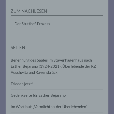
Erheben, das Erfassen, die Organisation,
das Ordnen, die Speicherung, die
ZUM NACHLESEN
Anpassung oder Veränderung, das
Auslesen, das Abfragen, die Verwendung,
die Offenlegung durch Übermittlung,
Der Stutthof-Prozess
Verbreitung oder eine andere Form der
Bereitstellung, den Abgleich oder die
Verknüpfung, die Einschränkung, das
Löschen oder die Vernichtung.
SEITEN
d) Einschränkung der Verarbeitung
Benennung des Saales im Stavenhagenhaus nach
Esther Bejarano (1924-2021), Überlebende der KZ
Einschränkung der Verarbeitung ist die
Markierung gespeicherter
Auschwitz und Ravensbrück
personenbezogener Daten mit dem Ziel,
ihre künftige Verarbeitung einzuschränken.
Frieden jetzt!
Gedenkseite für Esther Bejarano
e) Profiling
Im Wortlaut: „Vermächtnis der Überlebenden“
Profiling ist jede Art der automatisierten
Verarbeitung personenbezogener Daten,