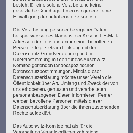
besteht für eine solche Verarbeitung keine
Ehrenvorsitzende der VVN–BdA, der gemeinnützigen
gesetzliche Grundlage, holen wir generell eine
Vereinigung der Verfolgten des Nazi-Regimes – Bund der
Einwilligung der betroffenen Person ein.
Antifaschistinnen und Antifaschisten, gegründet 1947
von Überlebenden der Konzentrationslager und NS-
Die Verarbeitung personenbezogener Daten,
Verfolgten. Die Arbeit der Antifa, die Arbeit
beispielsweise des Namens, der Anschrift, E-Mail-
antifaschistischer…
Adresse oder Telefonnummer einer betroffenen
Person, erfolgt stets im Einklang mit der
mehr ...
Datenschutz-Grundverordnung und in
Übereinstimmung mit den für das Auschwitz-
Komitee geltenden landesspezifischen
Datenschutzbestimmungen. Mittels dieser
Datenschutzerklärung möchte unser Verein die
Seitennummerierung
Öffentlichkeit über Art, Umfang und Zweck der von
Zurück
28
Weiter
uns erhobenen, genutzten und verarbeiteten
der
personenbezogenen Daten informieren. Ferner
werden betroffene Personen mittels dieser
Beiträge
Datenschutzerklärung über die ihnen zustehenden
Rechte aufgeklärt.
Den Faschismus an seiner Wurzel zu packen, ganz
Das Auschwitz-Komitee hat als für die
Verarbeitung Verantwortlicher zahlreiche
frei und offen die Probleme anzusprechen, und