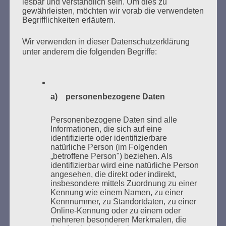
lesbar und verständlich sein. Um dies zu
gewährleisten, möchten wir vorab die verwendeten
Begrifflichkeiten erläutern.
Wir verwenden in dieser Datenschutzerklärung
unter anderem die folgenden Begriffe:
Donnerstag, 21. Mai 2026, 11 – 18 Uhr
Zum 26. Mal gibt es eine Marathonlesung anlässlich
a) personenbezogene Daten
des Gedenkens an die Verbrennung von Büchern am
Kaifu-Ufer – genau an dem Ort, wo im Mai 1933 NS-
Personenbezogene Daten sind alle
Informationen, die sich auf eine
Studentenorganisationen und Burschenschaftler
identifizierte oder identifizierbare
Bücher verbrannten.
natürliche Person (im Folgenden
„betroffene Person") beziehen. Als
Weitere Informationen:
lesezeichen-setzen.de
identifizierbar wird eine natürliche Person
angesehen, die direkt oder indirekt,
insbesondere mittels Zuordnung zu einer
Kennung wie einem Namen, zu einer
Kennnummer, zu Standortdaten, zu einer
Online-Kennung oder zu einem oder
mehreren besonderen Merkmalen, die
GEDENKEN UND ERINNERN BEGINNT IN