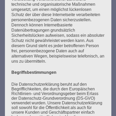
technische und organisatorische Maßnahmen
dennoch voller Respekt vor der Würde und Freiheit
umgesetzt, um einen möglichst lückenlosen
der Anderen – das ist eine der großen Aufgaben, an
Schutz der über diese Internetseite verarbeiteten
denen die Gesellschaft auf Gedeih und Verderb
personenbezogenen Daten sicherzustellen.
nicht scheitern darf.
Dennoch können Internetbasierte
Datenübertragungen grundsätzlich
Esther Bejarano - 24. Januar 2021
Sicherheitslücken aufweisen, sodass ein absoluter
Schutz nicht gewährleistet werden kann. Aus
diesem Grund steht es jeder betroffenen Person
frei, personenbezogene Daten auch auf
alternativen Wegen, beispielsweise telefonisch, an
uns zu übermitteln.
SUCHEN
Begriffsbestimmungen
NACH:
Die Datenschutzerklärung beruht auf den
Begrifflichkeiten, die durch den Europäischen
Richtlinien- und Verordnungsgeber beim Erlass
der Datenschutz-Grundverordnung (DS-GVO)
verwendet wurden. Unsere Datenschutzerklärung
MARATHONLESUNG AUS DEN
soll sowohl für die Öffentlichkeit als auch für
VERBRANNTEN BÜCHERN
unsere Kunden und Geschäftspartner einfach