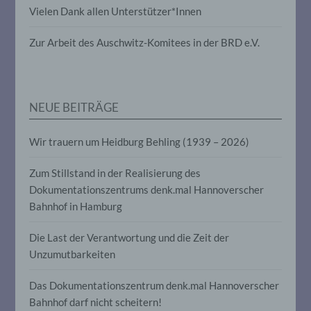
Vielen Dank allen Unterstützer*Innen
die darin besteht, dass diese
personenbezogenen Daten verwendet
werden, um bestimmte persönliche
Zur Arbeit des Auschwitz-Komitees in der BRD e.V.
Aspekte, die sich auf eine natürliche
Person beziehen, zu bewerten,
insbesondere, um Aspekte bezüglich
Arbeitsleistung, wirtschaftlicher Lage,
Gesundheit, persönlicher Vorlieben,
NEUE BEITRÄGE
Interessen, Zuverlässigkeit, Verhalten,
Aufenthaltsort oder Ortswechsel dieser
natürlichen Person zu analysieren oder
Wir trauern um Heidburg Behling (1939 – 2026)
vorherzusagen.
Zum Stillstand in der Realisierung des
Dokumentationszentrums denk.mal Hannoverscher
f) Pseudonymisierung
Bahnhof in Hamburg
Pseudonymisierung ist die Verarbeitung
Die Last der Verantwortung und die Zeit der
personenbezogener Daten in einer Weise,
auf welche die personenbezogenen Daten
Unzumutbarkeiten
ohne Hinzuziehung zusätzlicher
Informationen nicht mehr einer
Das Dokumentationszentrum denk.mal Hannoverscher
spezifischen betroffenen Person
zugeordnet werden können, sofern diese
Bahnhof darf nicht scheitern!