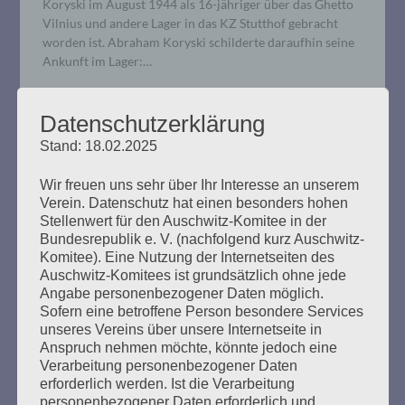
Koryski im August 1944 als 16-jähriger über das Ghetto
Vilnius und andere Lager in das KZ Stutthof gebracht
worden ist. Abraham Koryski schilderte daraufhin seine
Ankunft im Lager:…
mehr ...
Datenschutzerklärung
Stand: 18.02.2025
Wir freuen uns sehr über Ihr Interesse an unserem
Verein. Datenschutz hat einen besonders hohen
OFFENER BRIEF: Was ist
Stellenwert für den Auschwitz-Komitee in der
Bundesrepublik e. V. (nachfolgend kurz Auschwitz-
gemeinnützig? Zur Entscheidung
Komitee). Eine Nutzung der Internetseiten des
eines Finanzamtes
Auschwitz-Komitees ist grundsätzlich ohne jede
Angabe personenbezogener Daten möglich.
Sofern eine betroffene Person besondere Services
Erstellt am
25. November 2019
unseres Vereins über unsere Internetseite in
Anspruch nehmen möchte, könnte jedoch eine
Esther Bejarano schreibt einen offenen Brief an den
Verarbeitung personenbezogener Daten
Bundesminister der Finanzen 25. November 2019 Sehr
erforderlich werden. Ist die Verarbeitung
geehrter Herr Minister Scholz, seit 2008 bin ich die
personenbezogener Daten erforderlich und