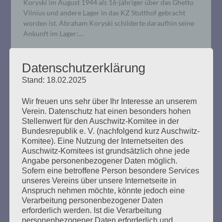
Koryski im August 1944 als 16-jähriger über das Ghetto
Vilnius und andere Lager in das KZ Stutthof gebracht
worden ist. Abraham Koryski schilderte daraufhin seine
Ankunft im Lager:…
mehr ...
Datenschutzerklärung
Stand: 18.02.2025
Wir freuen uns sehr über Ihr Interesse an unserem
Verein. Datenschutz hat einen besonders hohen
OFFENER BRIEF: Was ist
Stellenwert für den Auschwitz-Komitee in der
Bundesrepublik e. V. (nachfolgend kurz Auschwitz-
gemeinnützig? Zur Entscheidung
Komitee). Eine Nutzung der Internetseiten des
eines Finanzamtes
Auschwitz-Komitees ist grundsätzlich ohne jede
Angabe personenbezogener Daten möglich.
Sofern eine betroffene Person besondere Services
Erstellt am
25. November 2019
unseres Vereins über unsere Internetseite in
Anspruch nehmen möchte, könnte jedoch eine
Esther Bejarano schreibt einen offenen Brief an den
Verarbeitung personenbezogener Daten
Bundesminister der Finanzen 25. November 2019 Sehr
erforderlich werden. Ist die Verarbeitung
geehrter Herr Minister Scholz, seit 2008 bin ich die
personenbezogener Daten erforderlich und