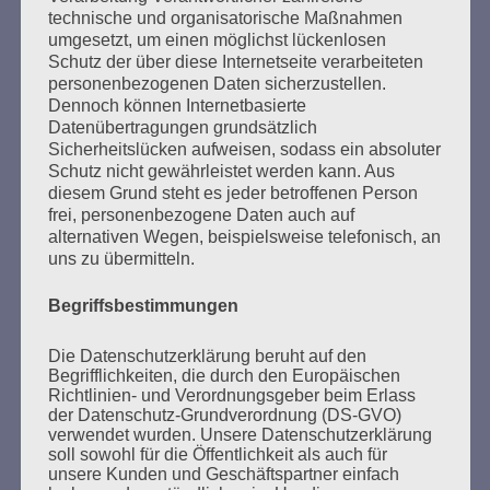
technische und organisatorische Maßnahmen
dennoch voller Respekt vor der Würde und Freiheit
umgesetzt, um einen möglichst lückenlosen
der Anderen – das ist eine der großen Aufgaben, an
Schutz der über diese Internetseite verarbeiteten
denen die Gesellschaft auf Gedeih und Verderb
personenbezogenen Daten sicherzustellen.
nicht scheitern darf.
Dennoch können Internetbasierte
Datenübertragungen grundsätzlich
Esther Bejarano - 24. Januar 2021
Sicherheitslücken aufweisen, sodass ein absoluter
Schutz nicht gewährleistet werden kann. Aus
diesem Grund steht es jeder betroffenen Person
frei, personenbezogene Daten auch auf
alternativen Wegen, beispielsweise telefonisch, an
uns zu übermitteln.
SUCHEN
Begriffsbestimmungen
NACH:
Die Datenschutzerklärung beruht auf den
Begrifflichkeiten, die durch den Europäischen
Richtlinien- und Verordnungsgeber beim Erlass
der Datenschutz-Grundverordnung (DS-GVO)
verwendet wurden. Unsere Datenschutzerklärung
MARATHONLESUNG AUS DEN
soll sowohl für die Öffentlichkeit als auch für
VERBRANNTEN BÜCHERN
unsere Kunden und Geschäftspartner einfach