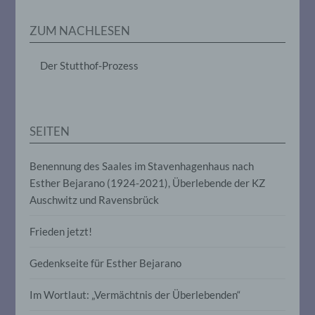
Erheben, das Erfassen, die Organisation,
das Ordnen, die Speicherung, die
ZUM NACHLESEN
Anpassung oder Veränderung, das
Auslesen, das Abfragen, die Verwendung,
die Offenlegung durch Übermittlung,
Der Stutthof-Prozess
Verbreitung oder eine andere Form der
Bereitstellung, den Abgleich oder die
Verknüpfung, die Einschränkung, das
Löschen oder die Vernichtung.
SEITEN
d) Einschränkung der Verarbeitung
Benennung des Saales im Stavenhagenhaus nach
Esther Bejarano (1924-2021), Überlebende der KZ
Einschränkung der Verarbeitung ist die
Markierung gespeicherter
Auschwitz und Ravensbrück
personenbezogener Daten mit dem Ziel,
ihre künftige Verarbeitung einzuschränken.
Frieden jetzt!
Gedenkseite für Esther Bejarano
e) Profiling
Im Wortlaut: „Vermächtnis der Überlebenden“
Profiling ist jede Art der automatisierten
Verarbeitung personenbezogener Daten,