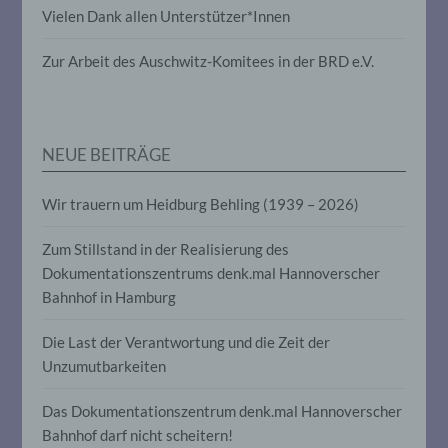
Vielen Dank allen Unterstützer*Innen
die darin besteht, dass diese
personenbezogenen Daten verwendet
werden, um bestimmte persönliche
Zur Arbeit des Auschwitz-Komitees in der BRD e.V.
Aspekte, die sich auf eine natürliche
Person beziehen, zu bewerten,
insbesondere, um Aspekte bezüglich
Arbeitsleistung, wirtschaftlicher Lage,
Gesundheit, persönlicher Vorlieben,
NEUE BEITRÄGE
Interessen, Zuverlässigkeit, Verhalten,
Aufenthaltsort oder Ortswechsel dieser
natürlichen Person zu analysieren oder
Wir trauern um Heidburg Behling (1939 – 2026)
vorherzusagen.
Zum Stillstand in der Realisierung des
Dokumentationszentrums denk.mal Hannoverscher
f) Pseudonymisierung
Bahnhof in Hamburg
Pseudonymisierung ist die Verarbeitung
Die Last der Verantwortung und die Zeit der
personenbezogener Daten in einer Weise,
auf welche die personenbezogenen Daten
Unzumutbarkeiten
ohne Hinzuziehung zusätzlicher
Informationen nicht mehr einer
Das Dokumentationszentrum denk.mal Hannoverscher
spezifischen betroffenen Person
zugeordnet werden können, sofern diese
Bahnhof darf nicht scheitern!