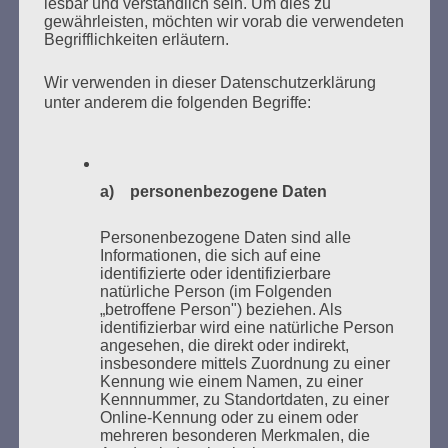
lesbar und verständlich sein. Um dies zu
gewährleisten, möchten wir vorab die verwendeten
Begrifflichkeiten erläutern.
Wir verwenden in dieser Datenschutzerklärung
unter anderem die folgenden Begriffe:
Donnerstag, 21. Mai 2026, 11 – 18 Uhr
Zum 26. Mal gibt es eine Marathonlesung anlässlich
a) personenbezogene Daten
des Gedenkens an die Verbrennung von Büchern am
Kaifu-Ufer – genau an dem Ort, wo im Mai 1933 NS-
Personenbezogene Daten sind alle
Informationen, die sich auf eine
Studentenorganisationen und Burschenschaftler
identifizierte oder identifizierbare
Bücher verbrannten.
natürliche Person (im Folgenden
„betroffene Person") beziehen. Als
Weitere Informationen:
lesezeichen-setzen.de
identifizierbar wird eine natürliche Person
angesehen, die direkt oder indirekt,
insbesondere mittels Zuordnung zu einer
Kennung wie einem Namen, zu einer
Kennnummer, zu Standortdaten, zu einer
Online-Kennung oder zu einem oder
mehreren besonderen Merkmalen, die
GEDENKEN UND ERINNERN BEGINNT IN