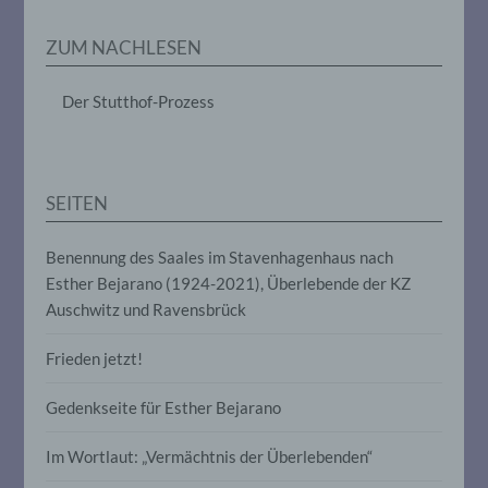
Erheben, das Erfassen, die Organisation,
das Ordnen, die Speicherung, die
ZUM NACHLESEN
Anpassung oder Veränderung, das
Auslesen, das Abfragen, die Verwendung,
die Offenlegung durch Übermittlung,
Der Stutthof-Prozess
Verbreitung oder eine andere Form der
Bereitstellung, den Abgleich oder die
Verknüpfung, die Einschränkung, das
Löschen oder die Vernichtung.
SEITEN
d) Einschränkung der Verarbeitung
Benennung des Saales im Stavenhagenhaus nach
Esther Bejarano (1924-2021), Überlebende der KZ
Einschränkung der Verarbeitung ist die
Markierung gespeicherter
Auschwitz und Ravensbrück
personenbezogener Daten mit dem Ziel,
ihre künftige Verarbeitung einzuschränken.
Frieden jetzt!
Gedenkseite für Esther Bejarano
e) Profiling
Im Wortlaut: „Vermächtnis der Überlebenden“
Profiling ist jede Art der automatisierten
Verarbeitung personenbezogener Daten,