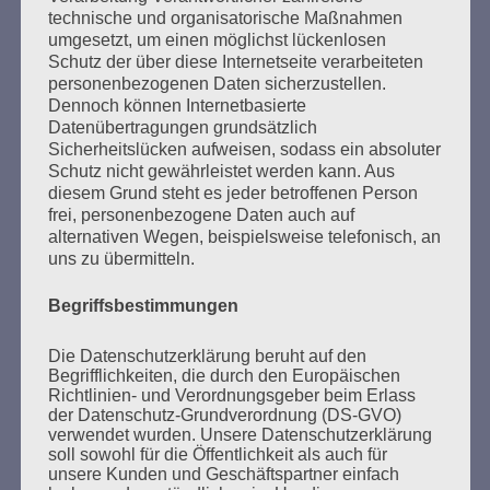
technische und organisatorische Maßnahmen
Schwächsten!
umgesetzt, um einen möglichst lückenlosen
Bleibt mutig! Ich vertraue auf die Jugend, ich
Schutz der über diese Internetseite verarbeiteten
vertraue auf euch!
personenbezogenen Daten sicherzustellen.
Nie wieder Faschismus – nie wieder Krieg!
Dennoch können Internetbasierte
Datenübertragungen grundsätzlich
Esther Bejarano - 3. Mai 2021
Sicherheitslücken aufweisen, sodass ein absoluter
Schutz nicht gewährleistet werden kann. Aus
diesem Grund steht es jeder betroffenen Person
frei, personenbezogene Daten auch auf
alternativen Wegen, beispielsweise telefonisch, an
uns zu übermitteln.
SUCHEN
Begriffsbestimmungen
NACH:
Die Datenschutzerklärung beruht auf den
Begrifflichkeiten, die durch den Europäischen
Richtlinien- und Verordnungsgeber beim Erlass
der Datenschutz-Grundverordnung (DS-GVO)
verwendet wurden. Unsere Datenschutzerklärung
MARATHONLESUNG AUS DEN
soll sowohl für die Öffentlichkeit als auch für
VERBRANNTEN BÜCHERN
unsere Kunden und Geschäftspartner einfach