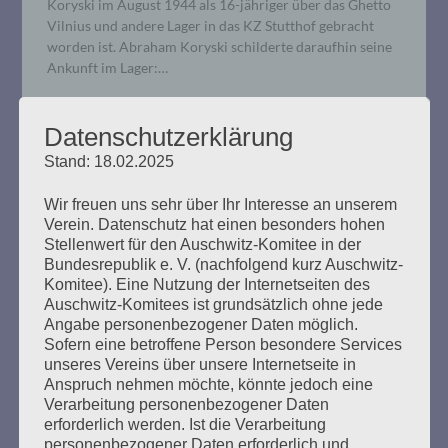
Koryski im August 1944 als 16-jähriger über das Ghetto
Vilnius und andere Lager in das KZ Stutthof gebracht
worden ist. Abraham Koryski schilderte daraufhin seine
Ankunft im Lager:…
mehr ...
Datenschutzerklärung
Stand: 18.02.2025
Wir freuen uns sehr über Ihr Interesse an unserem
Verein. Datenschutz hat einen besonders hohen
OFFENER BRIEF: Was ist
Stellenwert für den Auschwitz-Komitee in der
Bundesrepublik e. V. (nachfolgend kurz Auschwitz-
gemeinnützig? Zur Entscheidung
Komitee). Eine Nutzung der Internetseiten des
eines Finanzamtes
Auschwitz-Komitees ist grundsätzlich ohne jede
Angabe personenbezogener Daten möglich.
Sofern eine betroffene Person besondere Services
Erstellt am
25. November 2019
unseres Vereins über unsere Internetseite in
Anspruch nehmen möchte, könnte jedoch eine
Esther Bejarano schreibt einen offenen Brief an den
Verarbeitung personenbezogener Daten
Bundesminister der Finanzen 25. November 2019 Sehr
erforderlich werden. Ist die Verarbeitung
geehrter Herr Minister Scholz, seit 2008 bin ich die
personenbezogener Daten erforderlich und