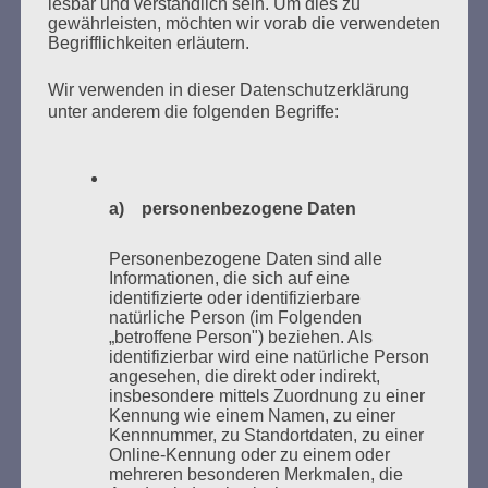
lesbar und verständlich sein. Um dies zu
gewährleisten, möchten wir vorab die verwendeten
Begrifflichkeiten erläutern.
Wir verwenden in dieser Datenschutzerklärung
unter anderem die folgenden Begriffe:
Donnerstag, 21. Mai 2026, 11 – 18 Uhr
Zum 26. Mal gibt es eine Marathonlesung anlässlich
a) personenbezogene Daten
des Gedenkens an die Verbrennung von Büchern am
Kaifu-Ufer – genau an dem Ort, wo im Mai 1933 NS-
Personenbezogene Daten sind alle
Informationen, die sich auf eine
Studentenorganisationen und Burschenschaftler
identifizierte oder identifizierbare
Bücher verbrannten.
natürliche Person (im Folgenden
„betroffene Person") beziehen. Als
Weitere Informationen:
lesezeichen-setzen.de
identifizierbar wird eine natürliche Person
angesehen, die direkt oder indirekt,
insbesondere mittels Zuordnung zu einer
Kennung wie einem Namen, zu einer
Kennnummer, zu Standortdaten, zu einer
Online-Kennung oder zu einem oder
mehreren besonderen Merkmalen, die
GEDENKEN UND ERINNERN BEGINNT IN