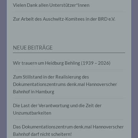
Vielen Dank allen Unterstützer*Innen
die darin besteht, dass diese
personenbezogenen Daten verwendet
werden, um bestimmte persönliche
Zur Arbeit des Auschwitz-Komitees in der BRD e.V.
Aspekte, die sich auf eine natürliche
Person beziehen, zu bewerten,
insbesondere, um Aspekte bezüglich
Arbeitsleistung, wirtschaftlicher Lage,
Gesundheit, persönlicher Vorlieben,
NEUE BEITRÄGE
Interessen, Zuverlässigkeit, Verhalten,
Aufenthaltsort oder Ortswechsel dieser
natürlichen Person zu analysieren oder
Wir trauern um Heidburg Behling (1939 – 2026)
vorherzusagen.
Zum Stillstand in der Realisierung des
Dokumentationszentrums denk.mal Hannoverscher
f) Pseudonymisierung
Bahnhof in Hamburg
Pseudonymisierung ist die Verarbeitung
Die Last der Verantwortung und die Zeit der
personenbezogener Daten in einer Weise,
auf welche die personenbezogenen Daten
Unzumutbarkeiten
ohne Hinzuziehung zusätzlicher
Informationen nicht mehr einer
Das Dokumentationszentrum denk.mal Hannoverscher
spezifischen betroffenen Person
zugeordnet werden können, sofern diese
Bahnhof darf nicht scheitern!