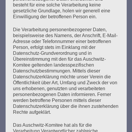
besteht für eine solche Verarbeitung keine
Ehrenvorsitzende der VVN–BdA, der gemeinnützigen
gesetzliche Grundlage, holen wir generell eine
Vereinigung der Verfolgten des Nazi-Regimes – Bund der
Einwilligung der betroffenen Person ein.
Antifaschistinnen und Antifaschisten, gegründet 1947
von Überlebenden der Konzentrationslager und NS-
Die Verarbeitung personenbezogener Daten,
Verfolgten. Die Arbeit der Antifa, die Arbeit
beispielsweise des Namens, der Anschrift, E-Mail-
antifaschistischer…
Adresse oder Telefonnummer einer betroffenen
Person, erfolgt stets im Einklang mit der
mehr ...
Datenschutz-Grundverordnung und in
Übereinstimmung mit den für das Auschwitz-
Komitee geltenden landesspezifischen
Datenschutzbestimmungen. Mittels dieser
Datenschutzerklärung möchte unser Verein die
Seitennummerierung
Öffentlichkeit über Art, Umfang und Zweck der von
Zurück
28
Weiter
uns erhobenen, genutzten und verarbeiteten
der
personenbezogenen Daten informieren. Ferner
werden betroffene Personen mittels dieser
Beiträge
Datenschutzerklärung über die ihnen zustehenden
Rechte aufgeklärt.
Bitte, bitte schweigt nicht, wenn ihr Unrecht seht.
Das Auschwitz-Komitee hat als für die
Verarbeitung Verantwortlicher zahlreiche
Seid solidarisch! Helft einander! Achtet auf die