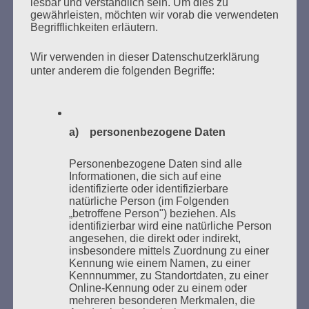
lesbar und verständlich sein. Um dies zu
gewährleisten, möchten wir vorab die verwendeten
Begrifflichkeiten erläutern.
Wir verwenden in dieser Datenschutzerklärung
unter anderem die folgenden Begriffe:
Donnerstag, 21. Mai 2026, 11 – 18 Uhr
Zum 26. Mal gibt es eine Marathonlesung anlässlich
a) personenbezogene Daten
des Gedenkens an die Verbrennung von Büchern am
Kaifu-Ufer – genau an dem Ort, wo im Mai 1933 NS-
Personenbezogene Daten sind alle
Informationen, die sich auf eine
Studentenorganisationen und Burschenschaftler
identifizierte oder identifizierbare
Bücher verbrannten.
natürliche Person (im Folgenden
„betroffene Person") beziehen. Als
Weitere Informationen:
lesezeichen-setzen.de
identifizierbar wird eine natürliche Person
angesehen, die direkt oder indirekt,
insbesondere mittels Zuordnung zu einer
Kennung wie einem Namen, zu einer
Kennnummer, zu Standortdaten, zu einer
Online-Kennung oder zu einem oder
mehreren besonderen Merkmalen, die
GEDENKEN UND ERINNERN BEGINNT IN