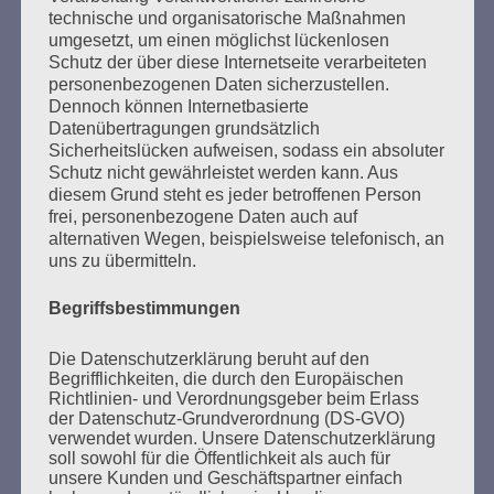
technische und organisatorische Maßnahmen
dennoch voller Respekt vor der Würde und Freiheit
umgesetzt, um einen möglichst lückenlosen
der Anderen – das ist eine der großen Aufgaben, an
Schutz der über diese Internetseite verarbeiteten
denen die Gesellschaft auf Gedeih und Verderb
personenbezogenen Daten sicherzustellen.
nicht scheitern darf.
Dennoch können Internetbasierte
Datenübertragungen grundsätzlich
Esther Bejarano - 24. Januar 2021
Sicherheitslücken aufweisen, sodass ein absoluter
Schutz nicht gewährleistet werden kann. Aus
diesem Grund steht es jeder betroffenen Person
frei, personenbezogene Daten auch auf
alternativen Wegen, beispielsweise telefonisch, an
uns zu übermitteln.
SUCHEN
Begriffsbestimmungen
NACH:
Die Datenschutzerklärung beruht auf den
Begrifflichkeiten, die durch den Europäischen
Richtlinien- und Verordnungsgeber beim Erlass
der Datenschutz-Grundverordnung (DS-GVO)
verwendet wurden. Unsere Datenschutzerklärung
MARATHONLESUNG AUS DEN
soll sowohl für die Öffentlichkeit als auch für
VERBRANNTEN BÜCHERN
unsere Kunden und Geschäftspartner einfach