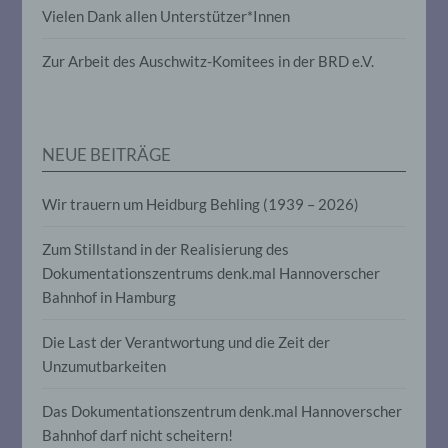
Vielen Dank allen Unterstützer*Innen
die darin besteht, dass diese
personenbezogenen Daten verwendet
werden, um bestimmte persönliche
Zur Arbeit des Auschwitz-Komitees in der BRD e.V.
Aspekte, die sich auf eine natürliche
Person beziehen, zu bewerten,
insbesondere, um Aspekte bezüglich
Arbeitsleistung, wirtschaftlicher Lage,
Gesundheit, persönlicher Vorlieben,
NEUE BEITRÄGE
Interessen, Zuverlässigkeit, Verhalten,
Aufenthaltsort oder Ortswechsel dieser
natürlichen Person zu analysieren oder
Wir trauern um Heidburg Behling (1939 – 2026)
vorherzusagen.
Zum Stillstand in der Realisierung des
Dokumentationszentrums denk.mal Hannoverscher
f) Pseudonymisierung
Bahnhof in Hamburg
Pseudonymisierung ist die Verarbeitung
Die Last der Verantwortung und die Zeit der
personenbezogener Daten in einer Weise,
auf welche die personenbezogenen Daten
Unzumutbarkeiten
ohne Hinzuziehung zusätzlicher
Informationen nicht mehr einer
Das Dokumentationszentrum denk.mal Hannoverscher
spezifischen betroffenen Person
zugeordnet werden können, sofern diese
Bahnhof darf nicht scheitern!