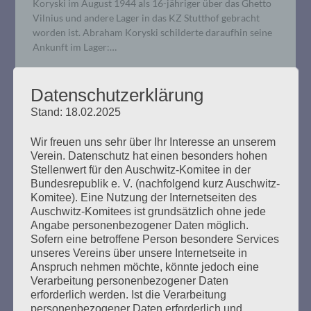
Koryski im August 1944 als 16-jähriger über das Ghetto
Vilnius und andere Lager in das KZ Stutthof gebracht
worden ist. Abraham Koryski schilderte daraufhin seine
Ankunft im Lager:…
mehr ...
Datenschutzerklärung
Stand: 18.02.2025
Wir freuen uns sehr über Ihr Interesse an unserem
Verein. Datenschutz hat einen besonders hohen
OFFENER BRIEF: Was ist
Stellenwert für den Auschwitz-Komitee in der
Bundesrepublik e. V. (nachfolgend kurz Auschwitz-
gemeinnützig? Zur Entscheidung
Komitee). Eine Nutzung der Internetseiten des
eines Finanzamtes
Auschwitz-Komitees ist grundsätzlich ohne jede
Angabe personenbezogener Daten möglich.
Sofern eine betroffene Person besondere Services
Erstellt am
25. November 2019
unseres Vereins über unsere Internetseite in
Anspruch nehmen möchte, könnte jedoch eine
Esther Bejarano schreibt einen offenen Brief an den
Verarbeitung personenbezogener Daten
Bundesminister der Finanzen 25. November 2019 Sehr
erforderlich werden. Ist die Verarbeitung
geehrter Herr Minister Scholz, seit 2008 bin ich die
personenbezogener Daten erforderlich und