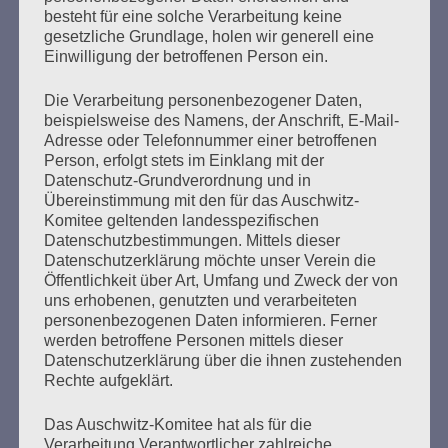
besteht für eine solche Verarbeitung keine
Ehrenvorsitzende der VVN–BdA, der gemeinnützigen
gesetzliche Grundlage, holen wir generell eine
Vereinigung der Verfolgten des Nazi-Regimes – Bund der
Einwilligung der betroffenen Person ein.
Antifaschistinnen und Antifaschisten, gegründet 1947
von Überlebenden der Konzentrationslager und NS-
Die Verarbeitung personenbezogener Daten,
Verfolgten. Die Arbeit der Antifa, die Arbeit
beispielsweise des Namens, der Anschrift, E-Mail-
antifaschistischer…
Adresse oder Telefonnummer einer betroffenen
Person, erfolgt stets im Einklang mit der
mehr ...
Datenschutz-Grundverordnung und in
Übereinstimmung mit den für das Auschwitz-
Komitee geltenden landesspezifischen
Datenschutzbestimmungen. Mittels dieser
Datenschutzerklärung möchte unser Verein die
Seitennummerierung
Öffentlichkeit über Art, Umfang und Zweck der von
Zurück
28
Weiter
uns erhobenen, genutzten und verarbeiteten
der
personenbezogenen Daten informieren. Ferner
werden betroffene Personen mittels dieser
Beiträge
Datenschutzerklärung über die ihnen zustehenden
Rechte aufgeklärt.
Den Faschismus an seiner Wurzel zu packen, ganz
Das Auschwitz-Komitee hat als für die
Verarbeitung Verantwortlicher zahlreiche
frei und offen die Probleme anzusprechen, und