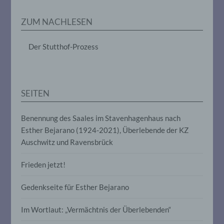
Erheben, das Erfassen, die Organisation,
das Ordnen, die Speicherung, die
ZUM NACHLESEN
Anpassung oder Veränderung, das
Auslesen, das Abfragen, die Verwendung,
die Offenlegung durch Übermittlung,
Der Stutthof-Prozess
Verbreitung oder eine andere Form der
Bereitstellung, den Abgleich oder die
Verknüpfung, die Einschränkung, das
Löschen oder die Vernichtung.
SEITEN
d) Einschränkung der Verarbeitung
Benennung des Saales im Stavenhagenhaus nach
Esther Bejarano (1924-2021), Überlebende der KZ
Einschränkung der Verarbeitung ist die
Markierung gespeicherter
Auschwitz und Ravensbrück
personenbezogener Daten mit dem Ziel,
ihre künftige Verarbeitung einzuschränken.
Frieden jetzt!
Gedenkseite für Esther Bejarano
e) Profiling
Im Wortlaut: „Vermächtnis der Überlebenden“
Profiling ist jede Art der automatisierten
Verarbeitung personenbezogener Daten,