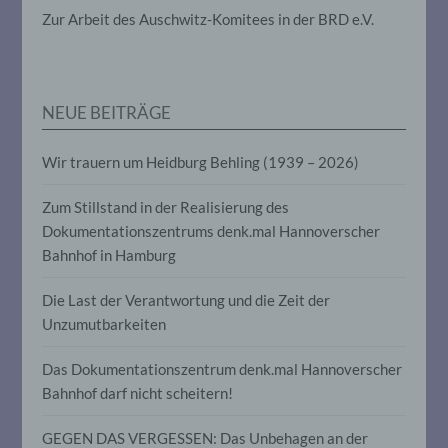
die darin besteht, dass diese
Zur Arbeit des Auschwitz-Komitees in der BRD e.V.
personenbezogenen Daten verwendet
werden, um bestimmte persönliche
Aspekte, die sich auf eine natürliche
Person beziehen, zu bewerten,
insbesondere, um Aspekte bezüglich
Arbeitsleistung, wirtschaftlicher Lage,
NEUE BEITRÄGE
Gesundheit, persönlicher Vorlieben,
Interessen, Zuverlässigkeit, Verhalten,
Wir trauern um Heidburg Behling (1939 – 2026)
Aufenthaltsort oder Ortswechsel dieser
natürlichen Person zu analysieren oder
vorherzusagen.
Zum Stillstand in der Realisierung des
Dokumentationszentrums denk.mal Hannoverscher
Bahnhof in Hamburg
f) Pseudonymisierung
Die Last der Verantwortung und die Zeit der
Pseudonymisierung ist die Verarbeitung
Unzumutbarkeiten
personenbezogener Daten in einer Weise,
auf welche die personenbezogenen Daten
ohne Hinzuziehung zusätzlicher
Das Dokumentationszentrum denk.mal Hannoverscher
Informationen nicht mehr einer
Bahnhof darf nicht scheitern!
spezifischen betroffenen Person
zugeordnet werden können, sofern diese
zusätzlichen Informationen gesondert
GEGEN DAS VERGESSEN: Das Unbehagen an der