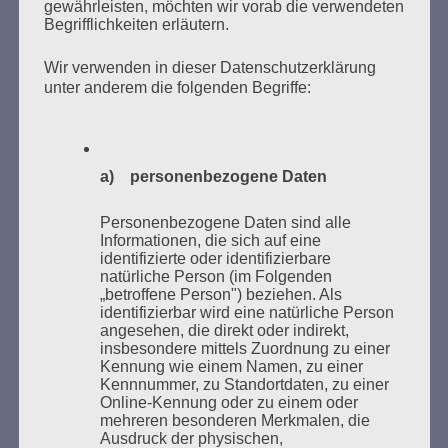
gewährleisten, möchten wir vorab die verwendeten
Begrifflichkeiten erläutern.
Wir verwenden in dieser Datenschutzerklärung
unter anderem die folgenden Begriffe:
Donnerstag, 21. Mai 2026, 11 – 18 Uhr
Zum 26. Mal gibt es eine Marathonlesung anlässlich
des Gedenkens an die Verbrennung von Büchern am
a) personenbezogene Daten
Kaifu-Ufer – genau an dem Ort, wo im Mai 1933 NS-
Studentenorganisationen und Burschenschaftler
Personenbezogene Daten sind alle
Bücher verbrannten.
Informationen, die sich auf eine
identifizierte oder identifizierbare
natürliche Person (im Folgenden
Weitere Informationen:
lesezeichen-setzen.de
„betroffene Person") beziehen. Als
identifizierbar wird eine natürliche Person
angesehen, die direkt oder indirekt,
insbesondere mittels Zuordnung zu einer
Kennung wie einem Namen, zu einer
Kennnummer, zu Standortdaten, zu einer
GEDENKEN UND ERINNERN BEGINNT IN
Online-Kennung oder zu einem oder
UNSERER NACHBARSCHAFT
mehreren besonderen Merkmalen, die
Ausdruck der physischen,