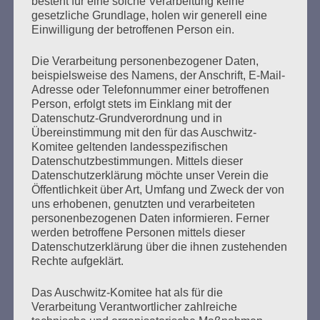
besteht für eine solche Verarbeitung keine
Äußerung von Bruno D. auf, wonach dieser einmal
gesetzliche Grundlage, holen wir generell eine
gesehen habe, wie Menschen aus der Gaskammer in das
Einwilligung der betroffenen Person ein.
Krematorium geführt worden seien. Bruno D. konnte
sich…
Die Verarbeitung personenbezogener Daten,
beispielsweise des Namens, der Anschrift, E-Mail-
Adresse oder Telefonnummer einer betroffenen
mehr ...
Person, erfolgt stets im Einklang mit der
Datenschutz-Grundverordnung und in
Übereinstimmung mit den für das Auschwitz-
Komitee geltenden landesspezifischen
Datenschutzbestimmungen. Mittels dieser
Seitennummerierung
Datenschutzerklärung möchte unser Verein die
Zurück
27
Weiter
Öffentlichkeit über Art, Umfang und Zweck der von
der
uns erhobenen, genutzten und verarbeiteten
personenbezogenen Daten informieren. Ferner
Beiträge
werden betroffene Personen mittels dieser
Datenschutzerklärung über die ihnen zustehenden
Rechte aufgeklärt.
Der 8. Mai ist ein Tag der Hoffnung, ein Tag des
Nachdenkens!
Das Auschwitz-Komitee hat als für die
Verarbeitung Verantwortlicher zahlreiche
Esther Bejarano - 26. Januar 2020