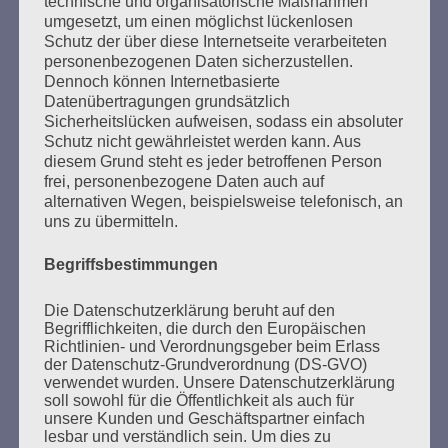
technische und organisatorische Maßnahmen
umgesetzt, um einen möglichst lückenlosen
Schutz der über diese Internetseite verarbeiteten
personenbezogenen Daten sicherzustellen.
Dennoch können Internetbasierte
Datenübertragungen grundsätzlich
Sicherheitslücken aufweisen, sodass ein absoluter
Schutz nicht gewährleistet werden kann. Aus
diesem Grund steht es jeder betroffenen Person
frei, personenbezogene Daten auch auf
alternativen Wegen, beispielsweise telefonisch, an
SUCHEN
uns zu übermitteln.
NACH:
Begriffsbestimmungen
Die Datenschutzerklärung beruht auf den
Begrifflichkeiten, die durch den Europäischen
Richtlinien- und Verordnungsgeber beim Erlass
MARATHONLESUNG AUS DEN
der Datenschutz-Grundverordnung (DS-GVO)
VERBRANNTEN BÜCHERN
verwendet wurden. Unsere Datenschutzerklärung
soll sowohl für die Öffentlichkeit als auch für
unsere Kunden und Geschäftspartner einfach
lesbar und verständlich sein. Um dies zu