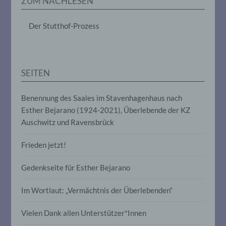
ZUM NACHLESEN
das Ordnen, die Speicherung, die
Anpassung oder Veränderung, das
Auslesen, das Abfragen, die Verwendung,
Der Stutthof-Prozess
die Offenlegung durch Übermittlung,
Verbreitung oder eine andere Form der
Bereitstellung, den Abgleich oder die
Verknüpfung, die Einschränkung, das
Löschen oder die Vernichtung.
SEITEN
Benennung des Saales im Stavenhagenhaus nach
d) Einschränkung der Verarbeitung
Esther Bejarano (1924-2021), Überlebende der KZ
Auschwitz und Ravensbrück
Einschränkung der Verarbeitung ist die
Markierung gespeicherter
personenbezogener Daten mit dem Ziel,
Frieden jetzt!
ihre künftige Verarbeitung einzuschränken.
Gedenkseite für Esther Bejarano
e) Profiling
Im Wortlaut: „Vermächtnis der Überlebenden“
Profiling ist jede Art der automatisierten
Vielen Dank allen Unterstützer*Innen
Verarbeitung personenbezogener Daten,