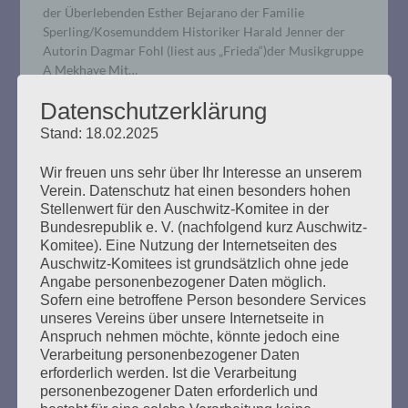
der Überlebenden Esther Bejarano der Familie
Sperling/Kosemunddem Historiker Harald Jenner der
Autorin Dagmar Fohl (liest aus „Frieda“)der Musikgruppe
A Mekhaye Mit…
Datenschutzerklärung
mehr ...
Stand: 18.02.2025
Wir freuen uns sehr über Ihr Interesse an unserem
Verein. Datenschutz hat einen besonders hohen
Stellenwert für den Auschwitz-Komitee in der
Bundesrepublik e. V. (nachfolgend kurz Auschwitz-
11. Verhandlungstag, Dienstag,
Komitee). Eine Nutzung der Internetseiten des
17.12.2019
Auschwitz-Komitees ist grundsätzlich ohne jede
Angabe personenbezogener Daten möglich.
Erstellt am
17. Dezember 2019
Sofern eine betroffene Person besondere Services
unseres Vereins über unsere Internetseite in
Anspruch nehmen möchte, könnte jedoch eine
Bruno D. wurde zunächst von der Staatsanwaltschaft
Verarbeitung personenbezogener Daten
vernommen. Zu Beginn machte er einen müden
erforderlich werden. Ist die Verarbeitung
Eindruck, seine Aussagen wurden aber nach kurzer Zeit
personenbezogener Daten erforderlich und
klar und deutlich. Der Staatsanwalt griff eine frühere