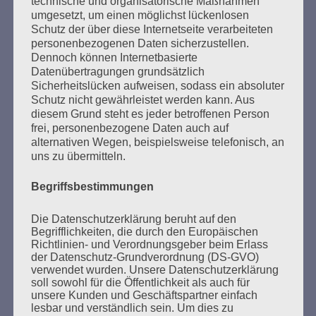
geschah. Und warum es geschah.
technische und organisatorische Maßnahmen
umgesetzt, um einen möglichst lückenlosen
Esther Bejarano
Schutz der über diese Internetseite verarbeiteten
personenbezogenen Daten sicherzustellen.
Dennoch können Internetbasierte
Datenübertragungen grundsätzlich
Sicherheitslücken aufweisen, sodass ein absoluter
Schutz nicht gewährleistet werden kann. Aus
diesem Grund steht es jeder betroffenen Person
frei, personenbezogene Daten auch auf
alternativen Wegen, beispielsweise telefonisch, an
SUCHEN
uns zu übermitteln.
NACH:
Begriffsbestimmungen
Die Datenschutzerklärung beruht auf den
Begrifflichkeiten, die durch den Europäischen
Richtlinien- und Verordnungsgeber beim Erlass
MARATHONLESUNG AUS DEN
der Datenschutz-Grundverordnung (DS-GVO)
VERBRANNTEN BÜCHERN
verwendet wurden. Unsere Datenschutzerklärung
soll sowohl für die Öffentlichkeit als auch für
unsere Kunden und Geschäftspartner einfach
lesbar und verständlich sein. Um dies zu