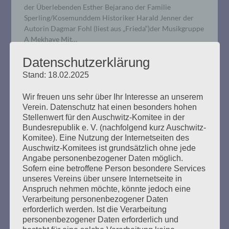
der Überlebenden Esther Bejarano der Familie
Sperling/Kosemunddem Historiker Harald Jenner der
Autorin Dagmar Fohl (liest aus „Frieda“)der Musikgruppe
A Mekhaye Mit…
Datenschutzerklärung
mehr ...
Stand: 18.02.2025
Wir freuen uns sehr über Ihr Interesse an unserem
Verein. Datenschutz hat einen besonders hohen
Stellenwert für den Auschwitz-Komitee in der
Bundesrepublik e. V. (nachfolgend kurz Auschwitz-
11. Verhandlungstag, Dienstag,
Komitee). Eine Nutzung der Internetseiten des
17.12.2019
Auschwitz-Komitees ist grundsätzlich ohne jede
Angabe personenbezogener Daten möglich.
Erstellt am
17. Dezember 2019
Sofern eine betroffene Person besondere Services
unseres Vereins über unsere Internetseite in
Anspruch nehmen möchte, könnte jedoch eine
Bruno D. wurde zunächst von der Staatsanwaltschaft
Verarbeitung personenbezogener Daten
vernommen. Zu Beginn machte er einen müden
erforderlich werden. Ist die Verarbeitung
Eindruck, seine Aussagen wurden aber nach kurzer Zeit
personenbezogener Daten erforderlich und
klar und deutlich. Der Staatsanwalt griff eine frühere