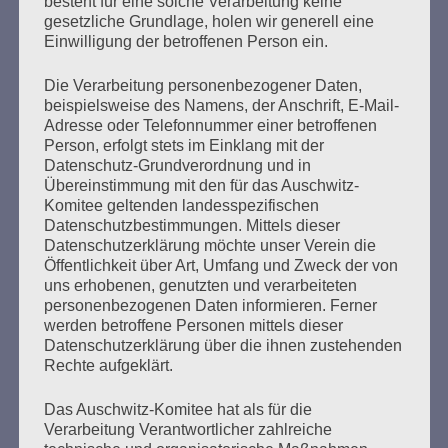
besteht für eine solche Verarbeitung keine
Äußerung von Bruno D. auf, wonach dieser einmal
gesetzliche Grundlage, holen wir generell eine
gesehen habe, wie Menschen aus der Gaskammer in das
Einwilligung der betroffenen Person ein.
Krematorium geführt worden seien. Bruno D. konnte
sich…
Die Verarbeitung personenbezogener Daten,
beispielsweise des Namens, der Anschrift, E-Mail-
Adresse oder Telefonnummer einer betroffenen
mehr ...
Person, erfolgt stets im Einklang mit der
Datenschutz-Grundverordnung und in
Übereinstimmung mit den für das Auschwitz-
Komitee geltenden landesspezifischen
Datenschutzbestimmungen. Mittels dieser
Seitennummerierung
Datenschutzerklärung möchte unser Verein die
Zurück
27
Weiter
Öffentlichkeit über Art, Umfang und Zweck der von
der
uns erhobenen, genutzten und verarbeiteten
personenbezogenen Daten informieren. Ferner
Beiträge
werden betroffene Personen mittels dieser
Datenschutzerklärung über die ihnen zustehenden
Rechte aufgeklärt.
Ihr habt keine Schuld an dieser Zeit. Aber ihr macht
euch schuldig, wenn ihr nichts über diese Zeit
Das Auschwitz-Komitee hat als für die
wissen wollt. Ihr müsst alles wissen, was damals
Verarbeitung Verantwortlicher zahlreiche