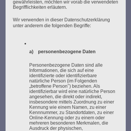
gewährleisten, möchten wir vorab die verwendeten
Begrifflichkeiten erläutern.
Wir verwenden in dieser Datenschutzerklärung
unter anderem die folgenden Begriffe:
Donnerstag, 21. Mai 2026, 11 – 18 Uhr
Zum 26. Mal gibt es eine Marathonlesung anlässlich
des Gedenkens an die Verbrennung von Büchern am
a) personenbezogene Daten
Kaifu-Ufer – genau an dem Ort, wo im Mai 1933 NS-
Studentenorganisationen und Burschenschaftler
Personenbezogene Daten sind alle
Bücher verbrannten.
Informationen, die sich auf eine
identifizierte oder identifizierbare
natürliche Person (im Folgenden
Weitere Informationen:
lesezeichen-setzen.de
„betroffene Person") beziehen. Als
identifizierbar wird eine natürliche Person
angesehen, die direkt oder indirekt,
insbesondere mittels Zuordnung zu einer
Kennung wie einem Namen, zu einer
Kennnummer, zu Standortdaten, zu einer
GEDENKEN UND ERINNERN BEGINNT IN
Online-Kennung oder zu einem oder
UNSERER NACHBARSCHAFT
mehreren besonderen Merkmalen, die
Ausdruck der physischen,