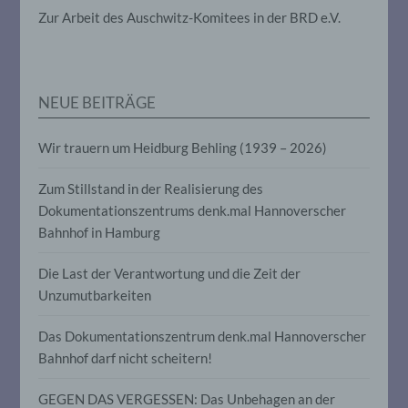
die darin besteht, dass diese
Zur Arbeit des Auschwitz-Komitees in der BRD e.V.
personenbezogenen Daten verwendet
werden, um bestimmte persönliche
Aspekte, die sich auf eine natürliche
Person beziehen, zu bewerten,
insbesondere, um Aspekte bezüglich
Arbeitsleistung, wirtschaftlicher Lage,
NEUE BEITRÄGE
Gesundheit, persönlicher Vorlieben,
Interessen, Zuverlässigkeit, Verhalten,
Wir trauern um Heidburg Behling (1939 – 2026)
Aufenthaltsort oder Ortswechsel dieser
natürlichen Person zu analysieren oder
vorherzusagen.
Zum Stillstand in der Realisierung des
Dokumentationszentrums denk.mal Hannoverscher
Bahnhof in Hamburg
f) Pseudonymisierung
Die Last der Verantwortung und die Zeit der
Pseudonymisierung ist die Verarbeitung
Unzumutbarkeiten
personenbezogener Daten in einer Weise,
auf welche die personenbezogenen Daten
ohne Hinzuziehung zusätzlicher
Das Dokumentationszentrum denk.mal Hannoverscher
Informationen nicht mehr einer
Bahnhof darf nicht scheitern!
spezifischen betroffenen Person
zugeordnet werden können, sofern diese
zusätzlichen Informationen gesondert
GEGEN DAS VERGESSEN: Das Unbehagen an der