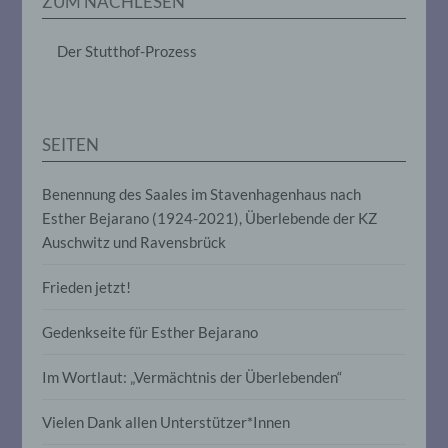
ZUM NACHLESEN
das Ordnen, die Speicherung, die
Anpassung oder Veränderung, das
Auslesen, das Abfragen, die Verwendung,
Der Stutthof-Prozess
die Offenlegung durch Übermittlung,
Verbreitung oder eine andere Form der
Bereitstellung, den Abgleich oder die
Verknüpfung, die Einschränkung, das
Löschen oder die Vernichtung.
SEITEN
Benennung des Saales im Stavenhagenhaus nach
d) Einschränkung der Verarbeitung
Esther Bejarano (1924-2021), Überlebende der KZ
Auschwitz und Ravensbrück
Einschränkung der Verarbeitung ist die
Markierung gespeicherter
personenbezogener Daten mit dem Ziel,
Frieden jetzt!
ihre künftige Verarbeitung einzuschränken.
Gedenkseite für Esther Bejarano
e) Profiling
Im Wortlaut: „Vermächtnis der Überlebenden“
Profiling ist jede Art der automatisierten
Vielen Dank allen Unterstützer*Innen
Verarbeitung personenbezogener Daten,