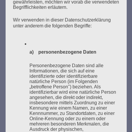
gewährleisten, möchten wir vorab die verwendeten
Begrifflichkeiten erläutern.
Wir verwenden in dieser Datenschutzerklärung
unter anderem die folgenden Begriffe:
Donnerstag, 21. Mai 2026, 11 – 18 Uhr
Zum 26. Mal gibt es eine Marathonlesung anlässlich
des Gedenkens an die Verbrennung von Büchern am
a) personenbezogene Daten
Kaifu-Ufer – genau an dem Ort, wo im Mai 1933 NS-
Studentenorganisationen und Burschenschaftler
Personenbezogene Daten sind alle
Bücher verbrannten.
Informationen, die sich auf eine
identifizierte oder identifizierbare
natürliche Person (im Folgenden
Weitere Informationen:
lesezeichen-setzen.de
„betroffene Person") beziehen. Als
identifizierbar wird eine natürliche Person
angesehen, die direkt oder indirekt,
insbesondere mittels Zuordnung zu einer
Kennung wie einem Namen, zu einer
Kennnummer, zu Standortdaten, zu einer
GEDENKEN UND ERINNERN BEGINNT IN
Online-Kennung oder zu einem oder
UNSERER NACHBARSCHAFT
mehreren besonderen Merkmalen, die
Ausdruck der physischen,