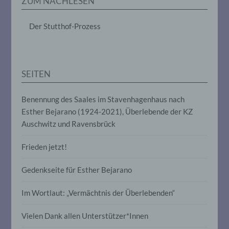
ZUM NACHLESEN
das Ordnen, die Speicherung, die
Anpassung oder Veränderung, das
Auslesen, das Abfragen, die Verwendung,
Der Stutthof-Prozess
die Offenlegung durch Übermittlung,
Verbreitung oder eine andere Form der
Bereitstellung, den Abgleich oder die
Verknüpfung, die Einschränkung, das
Löschen oder die Vernichtung.
SEITEN
Benennung des Saales im Stavenhagenhaus nach
d) Einschränkung der Verarbeitung
Esther Bejarano (1924-2021), Überlebende der KZ
Auschwitz und Ravensbrück
Einschränkung der Verarbeitung ist die
Markierung gespeicherter
personenbezogener Daten mit dem Ziel,
Frieden jetzt!
ihre künftige Verarbeitung einzuschränken.
Gedenkseite für Esther Bejarano
e) Profiling
Im Wortlaut: „Vermächtnis der Überlebenden“
Profiling ist jede Art der automatisierten
Vielen Dank allen Unterstützer*Innen
Verarbeitung personenbezogener Daten,