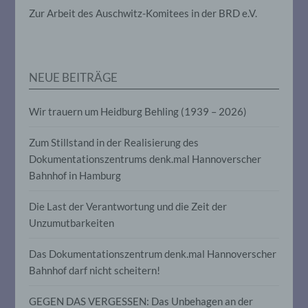
die darin besteht, dass diese
Zur Arbeit des Auschwitz-Komitees in der BRD e.V.
personenbezogenen Daten verwendet
werden, um bestimmte persönliche
Aspekte, die sich auf eine natürliche
Person beziehen, zu bewerten,
insbesondere, um Aspekte bezüglich
Arbeitsleistung, wirtschaftlicher Lage,
NEUE BEITRÄGE
Gesundheit, persönlicher Vorlieben,
Interessen, Zuverlässigkeit, Verhalten,
Wir trauern um Heidburg Behling (1939 – 2026)
Aufenthaltsort oder Ortswechsel dieser
natürlichen Person zu analysieren oder
vorherzusagen.
Zum Stillstand in der Realisierung des
Dokumentationszentrums denk.mal Hannoverscher
Bahnhof in Hamburg
f) Pseudonymisierung
Die Last der Verantwortung und die Zeit der
Pseudonymisierung ist die Verarbeitung
Unzumutbarkeiten
personenbezogener Daten in einer Weise,
auf welche die personenbezogenen Daten
ohne Hinzuziehung zusätzlicher
Das Dokumentationszentrum denk.mal Hannoverscher
Informationen nicht mehr einer
Bahnhof darf nicht scheitern!
spezifischen betroffenen Person
zugeordnet werden können, sofern diese
zusätzlichen Informationen gesondert
GEGEN DAS VERGESSEN: Das Unbehagen an der