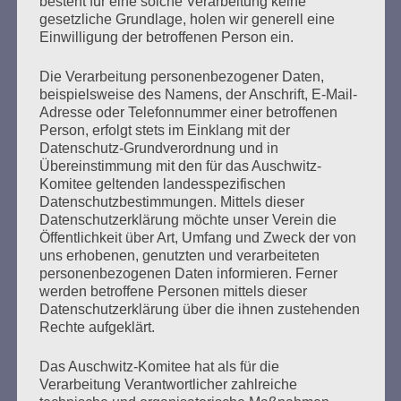
besteht für eine solche Verarbeitung keine
Äußerung von Bruno D. auf, wonach dieser einmal
gesetzliche Grundlage, holen wir generell eine
gesehen habe, wie Menschen aus der Gaskammer in das
Einwilligung der betroffenen Person ein.
Krematorium geführt worden seien. Bruno D. konnte
sich…
Die Verarbeitung personenbezogener Daten,
beispielsweise des Namens, der Anschrift, E-Mail-
Adresse oder Telefonnummer einer betroffenen
mehr ...
Person, erfolgt stets im Einklang mit der
Datenschutz-Grundverordnung und in
Übereinstimmung mit den für das Auschwitz-
Komitee geltenden landesspezifischen
Datenschutzbestimmungen. Mittels dieser
Seitennummerierung
Datenschutzerklärung möchte unser Verein die
Zurück
27
Weiter
Öffentlichkeit über Art, Umfang und Zweck der von
der
uns erhobenen, genutzten und verarbeiteten
personenbezogenen Daten informieren. Ferner
Beiträge
werden betroffene Personen mittels dieser
Datenschutzerklärung über die ihnen zustehenden
Rechte aufgeklärt.
Solidarisch gegen den Hass. Wir sagen: Wir sind
nicht allein. Wir sind viele. Macht mit, denn wer
Das Auschwitz-Komitee hat als für die
schweigt, stimmt zu! Wegsehen ändert nichts.
Verarbeitung Verantwortlicher zahlreiche