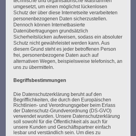
Schaut hin – handelt!
technische und organisatorische Maßnahmen
umgesetzt, um einen möglichst lückenlosen
Esther Bejarano - 5. Februar 2017
Schutz der über diese Internetseite verarbeiteten
personenbezogenen Daten sicherzustellen.
Dennoch können Internetbasierte
Datenübertragungen grundsätzlich
Sicherheitslücken aufweisen, sodass ein absoluter
Schutz nicht gewährleistet werden kann. Aus
diesem Grund steht es jeder betroffenen Person
frei, personenbezogene Daten auch auf
alternativen Wegen, beispielsweise telefonisch, an
SUCHEN
uns zu übermitteln.
NACH:
Begriffsbestimmungen
Die Datenschutzerklärung beruht auf den
Begrifflichkeiten, die durch den Europäischen
Richtlinien- und Verordnungsgeber beim Erlass
MARATHONLESUNG AUS DEN
der Datenschutz-Grundverordnung (DS-GVO)
VERBRANNTEN BÜCHERN
verwendet wurden. Unsere Datenschutzerklärung
soll sowohl für die Öffentlichkeit als auch für
unsere Kunden und Geschäftspartner einfach
lesbar und verständlich sein. Um dies zu