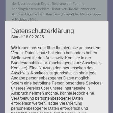
der Überlebenden Esther Bejarano der Familie
Sperling/Kosemunddem Historiker Harald Jenner der
Autorin Dagmar Fohl (liest aus „Frieda“)der Musikgruppe
A Mekhaye Mit…
Datenschutzerklärung
mehr ...
Stand: 18.02.2025
Wir freuen uns sehr über Ihr Interesse an unserem
Verein. Datenschutz hat einen besonders hohen
Stellenwert für den Auschwitz-Komitee in der
Bundesrepublik e. V. (nachfolgend kurz Auschwitz-
11. Verhandlungstag, Dienstag,
Komitee). Eine Nutzung der Internetseiten des
17.12.2019
Auschwitz-Komitees ist grundsätzlich ohne jede
Angabe personenbezogener Daten möglich.
Erstellt am
17. Dezember 2019
Sofern eine betroffene Person besondere Services
unseres Vereins über unsere Internetseite in
Anspruch nehmen möchte, könnte jedoch eine
Bruno D. wurde zunächst von der Staatsanwaltschaft
Verarbeitung personenbezogener Daten
vernommen. Zu Beginn machte er einen müden
erforderlich werden. Ist die Verarbeitung
Eindruck, seine Aussagen wurden aber nach kurzer Zeit
personenbezogener Daten erforderlich und
klar und deutlich. Der Staatsanwalt griff eine frühere