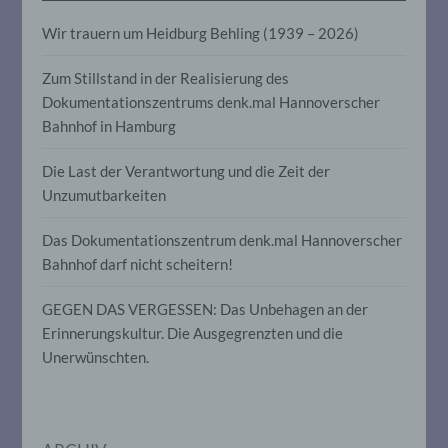
Aspekte, die sich auf eine natürliche
Person beziehen, zu bewerten,
Wir trauern um Heidburg Behling (1939 – 2026)
insbesondere, um Aspekte bezüglich
Arbeitsleistung, wirtschaftlicher Lage,
Zum Stillstand in der Realisierung des
Gesundheit, persönlicher Vorlieben,
Interessen, Zuverlässigkeit, Verhalten,
Dokumentationszentrums denk.mal Hannoverscher
Aufenthaltsort oder Ortswechsel dieser
Bahnhof in Hamburg
natürlichen Person zu analysieren oder
vorherzusagen.
Die Last der Verantwortung und die Zeit der
Unzumutbarkeiten
f) Pseudonymisierung
Das Dokumentationszentrum denk.mal Hannoverscher
Bahnhof darf nicht scheitern!
Pseudonymisierung ist die Verarbeitung
personenbezogener Daten in einer Weise,
auf welche die personenbezogenen Daten
GEGEN DAS VERGESSEN: Das Unbehagen an der
ohne Hinzuziehung zusätzlicher
Erinnerungskultur. Die Ausgegrenzten und die
Informationen nicht mehr einer
spezifischen betroffenen Person
Unerwünschten.
zugeordnet werden können, sofern diese
zusätzlichen Informationen gesondert
aufbewahrt werden und technischen und
organisatorischen Maßnahmen
unterliegen, die gewährleisten, dass die