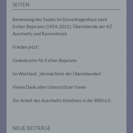
Auslesen, das Abfragen, die Verwendung,
SEITEN
die Offenlegung durch Übermittlung,
Verbreitung oder eine andere Form der
Bereitstellung, den Abgleich oder die
Benennung des Saales im Stavenhagenhaus nach
Verknüpfung, die Einschränkung, das
Esther Bejarano (1924-2021), Überlebende der KZ
Löschen oder die Vernichtung.
Auschwitz und Ravensbrück
Frieden jetzt!
d) Einschränkung der Verarbeitung
Gedenkseite für Esther Bejarano
Einschränkung der Verarbeitung ist die
Markierung gespeicherter
personenbezogener Daten mit dem Ziel,
Im Wortlaut: „Vermächtnis der Überlebenden“
ihre künftige Verarbeitung einzuschränken.
Vielen Dank allen Unterstützer*Innen
e) Profiling
Zur Arbeit des Auschwitz-Komitees in der BRD e.V.
Profiling ist jede Art der automatisierten
Verarbeitung personenbezogener Daten,
die darin besteht, dass diese
personenbezogenen Daten verwendet
NEUE BEITRÄGE
werden, um bestimmte persönliche