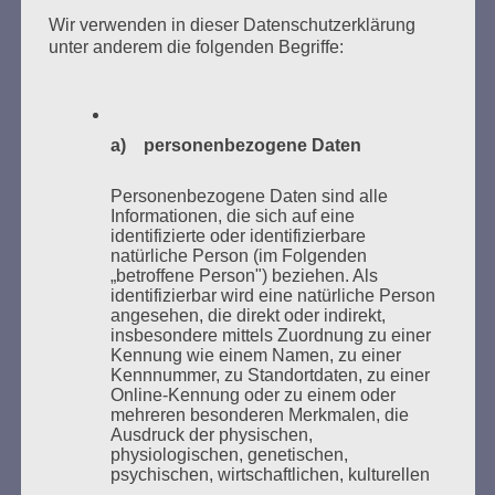
Zum 26. Mal gibt es eine Marathonlesung anlässlich
Wir verwenden in dieser Datenschutzerklärung
des Gedenkens an die Verbrennung von Büchern am
unter anderem die folgenden Begriffe:
Kaifu-Ufer – genau an dem Ort, wo im Mai 1933 NS-
Studentenorganisationen und Burschenschaftler
Bücher verbrannten.
a) personenbezogene Daten
Weitere Informationen:
lesezeichen-setzen.de
Personenbezogene Daten sind alle
Informationen, die sich auf eine
identifizierte oder identifizierbare
natürliche Person (im Folgenden
„betroffene Person") beziehen. Als
identifizierbar wird eine natürliche Person
GEDENKEN UND ERINNERN BEGINNT IN
angesehen, die direkt oder indirekt,
UNSERER NACHBARSCHAFT
insbesondere mittels Zuordnung zu einer
Kennung wie einem Namen, zu einer
Kennnummer, zu Standortdaten, zu einer
Online-Kennung oder zu einem oder
mehreren besonderen Merkmalen, die
Ausdruck der physischen,
physiologischen, genetischen,
psychischen, wirtschaftlichen, kulturellen
oder sozialen Identität dieser natürlichen