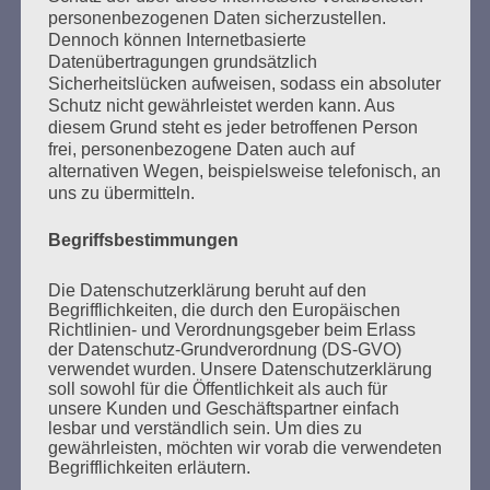
personenbezogenen Daten sicherzustellen.
Dennoch können Internetbasierte
Datenübertragungen grundsätzlich
Sicherheitslücken aufweisen, sodass ein absoluter
SUCHEN
Schutz nicht gewährleistet werden kann. Aus
NACH:
diesem Grund steht es jeder betroffenen Person
frei, personenbezogene Daten auch auf
alternativen Wegen, beispielsweise telefonisch, an
uns zu übermitteln.
Begriffsbestimmungen
MARATHONLESUNG AUS DEN
VERBRANNTEN BÜCHERN
Die Datenschutzerklärung beruht auf den
Begrifflichkeiten, die durch den Europäischen
Richtlinien- und Verordnungsgeber beim Erlass
der Datenschutz-Grundverordnung (DS-GVO)
verwendet wurden. Unsere Datenschutzerklärung
soll sowohl für die Öffentlichkeit als auch für
unsere Kunden und Geschäftspartner einfach
lesbar und verständlich sein. Um dies zu
gewährleisten, möchten wir vorab die verwendeten
Begrifflichkeiten erläutern.
Donnerstag, 21. Mai 2026, 11 – 18 Uhr