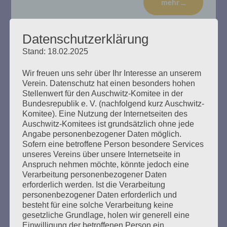
mehr ...
Datenschutzerklärung
Stand: 18.02.2025
14. Verhandlungstag, Dienstag,
Wir freuen uns sehr über Ihr Interesse an unserem
17.01.2020
Verein. Datenschutz hat einen besonders hohen
Stellenwert für den Auschwitz-Komitee in der
Erstellt am
17. Januar 2020
Bundesrepublik e. V. (nachfolgend kurz Auschwitz-
Komitee). Eine Nutzung der Internetseiten des
Auschwitz-Komitees ist grundsätzlich ohne jede
Zu Beginn der Sitzung erklärte die Richterin, dass der
Angabe personenbezogener Daten möglich.
Befangenheitsantrag von Rechtsanwalt Waterkamp
Sofern eine betroffene Person besondere Services
gegen den Gutachter Stefan Hördler abgewiesen wird. Es
unseres Vereins über unsere Internetseite in
gebe keine Gründe Misstrauen in die Unparteilichkeit des
Anspruch nehmen möchte, könnte jedoch eine
Sachverständigeren zu haben. So widerspreche Hördler
Verarbeitung personenbezogener Daten
nicht der Aussage von Bruno D., wonach sich dieser
erforderlich werden. Ist die Verarbeitung
nicht freiwillig zum Wachdienst im KZ Stutthof gemeldet
personenbezogener Daten erforderlich und
habe. Das Gutachten…
besteht für eine solche Verarbeitung keine
gesetzliche Grundlage, holen wir generell eine
Einwilligung der betroffenen Person ein.