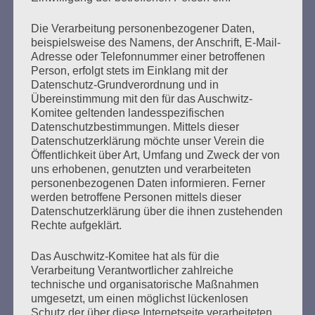
mehr ...
Die Verarbeitung personenbezogener Daten,
beispielsweise des Namens, der Anschrift, E-Mail-
Adresse oder Telefonnummer einer betroffenen
Person, erfolgt stets im Einklang mit der
Seitennummerierung
Zurück
26
Weiter
Datenschutz-Grundverordnung und in
der
Übereinstimmung mit den für das Auschwitz-
Komitee geltenden landesspezifischen
Beiträge
Datenschutzbestimmungen. Mittels dieser
Datenschutzerklärung möchte unser Verein die
Öffentlichkeit über Art, Umfang und Zweck der von
uns erhobenen, genutzten und verarbeiteten
Der 8. Mai ist ein Tag der Hoffnung, ein Tag des
personenbezogenen Daten informieren. Ferner
Nachdenkens!
werden betroffene Personen mittels dieser
Datenschutzerklärung über die ihnen zustehenden
Esther Bejarano - 26. Januar 2020
Rechte aufgeklärt.
Das Auschwitz-Komitee hat als für die
Verarbeitung Verantwortlicher zahlreiche
technische und organisatorische Maßnahmen
umgesetzt, um einen möglichst lückenlosen
Schutz der über diese Internetseite verarbeiteten