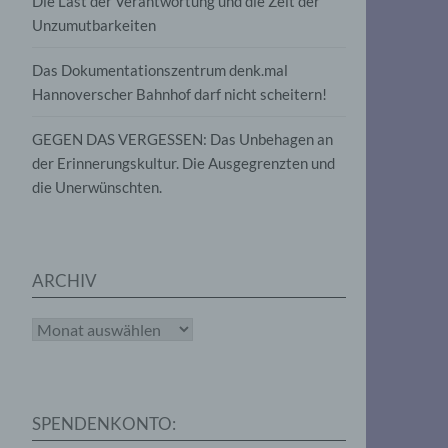
Die Last der Verantwortung und die Zeit der
, die
Unzumutbarkeiten
die
g
die
Das Dokumentationszentrum denk.mal
Hannoverscher Bahnhof darf nicht scheitern!
GEGEN DAS VERGESSEN: Das Unbehagen an
der Erinnerungskultur. Die Ausgegrenzten und
die Unerwünschten.
rter
eitung
ARCHIV
Archiv
e
iehen,
SPENDENKONTO:
tung,