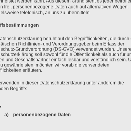
rleistet werden kann. Aus diesem Grund steht es jeder betroff
enstag, 17.01.2020
n frei, personenbezogene Daten auch auf alternativen Wegen,
ielsweise telefonisch, an uns zu übermitteln.
iffsbestimmungen
ass der Befangenheitsantrag von Rechtsanwalt Waterkamp gegen
atenschutzerklärung beruht auf den Begrifflichkeiten, die durch
 gebe keine Gründe Misstrauen in die Unparteilichkeit des
äischen Richtlinien- und Verordnungsgeber beim Erlass der
schutz-Grundverordnung (DS-GVO) verwendet wurden. Unser
dler nicht der Aussage von Bruno D., wonach sich dieser nicht
schutzerklärung soll sowohl für die Öffentlichkeit als auch für u
et habe. Das Gutachten…
n und Geschäftspartner einfach lesbar und verständlich sein.
zu gewährleisten, möchten wir vorab die verwendeten
flichkeiten erläutern.
mehr ...
erwenden in dieser Datenschutzerklärung unter anderem die
nden Begriffe:
25
26
27
28
29
…
35
a) personenbezogene Daten
Weiter
Personenbezogene Daten sind alle Informationen, die sich a