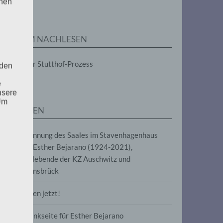
enen
ZUM NACHLESEN
Der Stutthof-Prozess
 den
e
nsere
 Um
SEITEN
Benennung des Saales im Stavenhagenhaus
nach Esther Bejarano (1924-2021),
Überlebende der KZ Auschwitz und
Ravensbrück
Frieden jetzt!
Gedenkseite für Esther Bejarano
uf