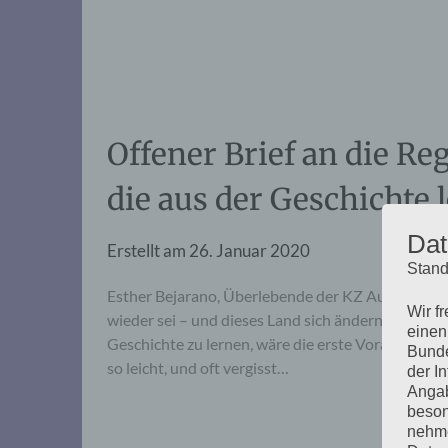
Offener Brief an die R
die aus der Geschichte 
Dat
Erstellt am
26. Januar 2020
Stand
Esther Bejarano, Überlebende der KZ Auschwitz 
Wir f
wieder sei – und dieses Land sich ändern muss Fa
einen
Geschichte zu lernen, wäre die erste Voraussetzung,
Bunde
so leicht, und oft vergisst…
der I
Angab
beson
nehme