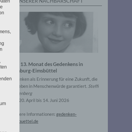
IN UNSERER NACHBARSCHAFT
Daten
he
on
mens,
ng
en
,
Zum 13. Monat des Gedenkens in
eten
Hamburg-Eimsbüttel
henden
Gedenken als Erinnerung für eine Zukunft, die
ein Leben in Menschenwürde garantiert.
Steffi
Wittenberg
Vom 20. April bis 14. Juni 2026
 um
Weitere Informationen:
gedenken-
eimsbuettel.de