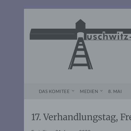
Skip
to
content
DAS KOMITEE
MEDIEN
8. MAI
17. Verhandlungstag, Fr