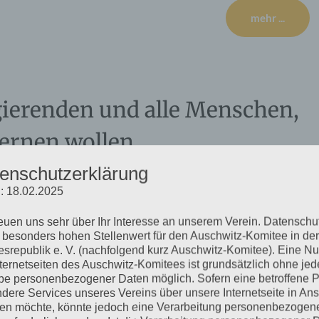
mehr ...
egierenden und alle Menschen,
lernen wollen
enschutzerklärung
: 18.02.2025
und Ravensbrück zum 27. Januar 2020: Dass Auschwitz nie
reuen uns sehr über Ihr Interesse an unserem Verein. Datenschu
lls man dem Menschen die Möglichkeit geben will, aus der
 besonders hohen Stellenwert für den Auschwitz-Komitee in der
 dass er sich dieser Geschichte erinnert. Aber leider vergisst er
srepublik e. V. (nachfolgend kurz Auschwitz-Komitee). Eine N
nternetseiten des Auschwitz-Komitees ist grundsätzlich ohne jed
e personenbezogener Daten möglich. Sofern eine betroffene 
dere Services unseres Vereins über unsere Internetseite in An
mehr ...
n möchte, könnte jedoch eine Verarbeitung personenbezogen