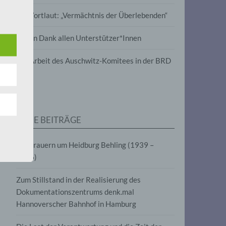
wird
Im Wortlaut: „Vermächtnis der Überlebenden“
m
Vielen Dank allen Unterstützer*Innen
line-
en,
Zur Arbeit des Auschwitz-Komitees in der BRD
tät
e.V.
NEUE BEITRÄGE
für
Wir trauern um Heidburg Behling (1939 –
2026)
Zum Stillstand in der Realisierung des
Dokumentationszentrums denk.mal
Hannoverscher Bahnhof in Hamburg
fahren
eben,