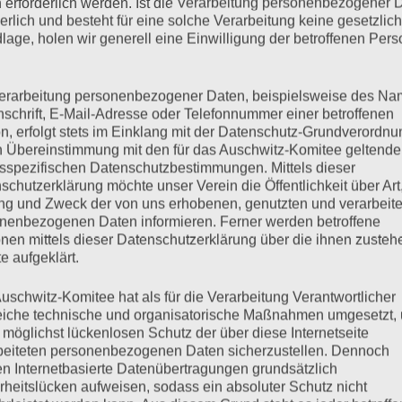
 erforderlich werden. Ist die Verarbeitung personenbezogener 
derlich und besteht für eine solche Verarbeitung keine gesetzlic
lage, holen wir generell eine Einwilligung der betroffenen Pers
eitag, 24.01.2020
erarbeitung personenbezogener Daten, beispielsweise des Na
nschrift, E-Mail-Adresse oder Telefonnummer einer betroffenen
n, erfolgt stets im Einklang mit der Datenschutz-Grundverordnu
n Übereinstimmung mit den für das Auschwitz-Komitee geltend
sspezifischen Datenschutzbestimmungen. Mittels dieser
schutzerklärung möchte unser Verein die Öffentlichkeit über Art
 norwegische Zeuge Johan Solberg nicht anwesend sein kann.
g und Zweck der von uns erhobenen, genutzten und verarbeit
Gunnar Solberg ist nach Hamburg gekommen und hat eine
nenbezogenen Daten informieren. Ferner werden betroffene
 Meier-Göring verlas. Johan Solberg wuchs auf einem Bauernhof
nen mittels dieser Datenschutzerklärung über die ihnen zuste
täten festgenommen. Über das…
e aufgeklärt.
uschwitz-Komitee hat als für die Verarbeitung Verantwortlicher
mehr ...
eiche technische und organisatorische Maßnahmen umgesetzt,
 möglichst lückenlosen Schutz der über diese Internetseite
beiteten personenbezogenen Daten sicherzustellen. Dennoch
n Internetbasierte Datenübertragungen grundsätzlich
rheitslücken aufweisen, sodass ein absoluter Schutz nicht