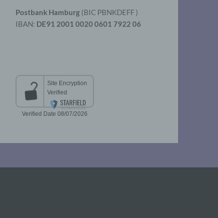
Postbank Hamburg
(BIC PBNKDEFF )
IBAN:
DE91 2001 0020 0601 7922 06
aten
er
t
chen
 die