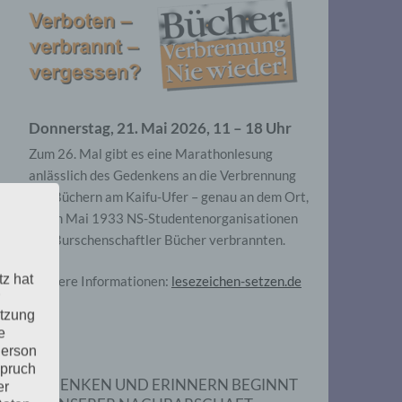
Donnerstag, 21. Mai 2026, 11 – 18 Uhr
Zum 26. Mal gibt es eine Marathonlesung
anlässlich des Gedenkens an die Verbrennung
von Büchern am Kaifu-Ufer – genau an dem Ort,
wo im Mai 1933 NS-Studentenorganisationen
und Burschenschaftler Bücher verbrannten.
tz hat
Weitere Informationen:
lesezeichen-setzen.de
utzung
e
Person
spruch
GEDENKEN UND ERINNERN BEGINNT
er